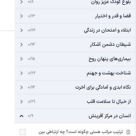
بلوغ کودک عزیز روان
0/8
قضا و قدر و اختیار
0/13
ابتلاء و امتحان در زندگی
0/26
شیطان دشمن آشکار
0/14
بیماری‌های پنهان روح
0/15
شناخت بهشت و جهنم
0/22
نگاه ابدی و آمادگی برای آخرت
0/14
از خیال تا سلامت قلب
0/31
انسان در مرکز آفرینش
0/9
ترتیب مراتب هستی چگونه است؟ چه ارتباطی بین