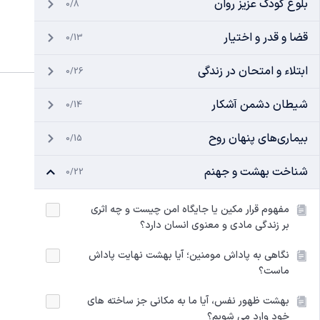
بلوغ کودک عزیز روان
0/8
قضا و قدر و اختیار
0/13
ابتلاء و امتحان در زندگی
0/26
شیطان دشمن آشکار
0/14
بیماری‌های پنهان روح
0/15
شناخت بهشت و جهنم
0/22
مفهوم قرار مکین یا جایگاه امن چیست و چه اثری
بر زندگی مادی و معنوی انسان دارد؟
نگاهی به پاداش مومنین؛ آیا بهشت نهایت پاداش
ماست؟
بهشت ظهور نفس، آیا ما به مکانی جز ساخته های
خود وارد می شویم؟