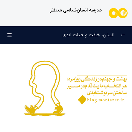
مدرسه انسان‌شناسی منتظر
انسان، خلقت و حیات ابدی
انسان و تجلیات هستی
0/6
علامت رشد در مسیر حق
0/5
چرا آفریده شده‌ایم؟
0/4
راز شادی و آرامش پایدار
0/13
خانواده آسمانی انسان
0/13
مهندسی نفس و تربیت روح
0/11