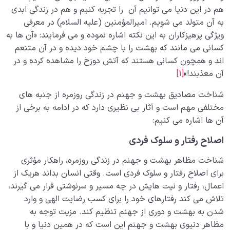
چرا انسان در گرو اعمالش است؛ عمل چگونه بهشت و جهنم
هم در این دنیا می توانیم آن را تجربه کنیم و هم در زندگی ابدی
را می سازد؟
به آن متولد می شویم. امیرالمؤمنین (علیه السلام) در معرفی
ویژگی پرهیزکاران به این نکته اشاره نموده و می فرمایند: «آن ها به
گرفتاری در جهنم نفس چیست؟ راه تشخیص و عبور از آن
کسانی می مانند که بهشت را با چشم خود دیده و در آن متنعم
چگونه است؟
اند و همچون کسانی هستند که آتش دوزخ را مشاهده کرده و در
آن معذبند!»
[1]
تقسیم بندی انواع جهنم بر چه مبنایی است و چگونه زندگی
ما را تحت تاثیر قرار می دهد؟
شناخت مصادیق بهشت و جهنم در زندگی روزمره از جنبه های
بهشت و جهنم ارزان؛ چگونه با انتخاب‌های روزمره، سعادت
مختلفی مهم است و آثار بی نظیری دارد که در ادامه به برخی از
و رنج ابدی خود را شکل میدهیم؟
آن ها اشاره می کنیم:
بهشت و جهنم در زندگی روزمره؛ هر انتخاب ما یک قدم در
اصلاح رفتار و سلوک فردی
مسیر ساختن سرنوشت ابدی
شناخت مظاهر بهشت و جهنم در زندگی روزمره، راهکار مؤثری
برای اصلاح رفتار و سلوک فردی است. وقتی انسان بداند هریک از
نگاه ابدی و آمادگی برای آخرت
0/14
اعمال، رفتار و نیت هایش در چه مسیر و سرنوشتی قرار می گیرند،
تلاش می کند رفتارهای خود را برای کسب رضایت الهی و وارد
از خیال تا سلامت قلب
0/31
شدن به بهشت و دوری از جهنم تنظیم کند. مزیت توجه به
مظاهر دنیوی بهشت و جهنم این است که در همین دنیا و با
انسان در مرکز آفرینش
0/9