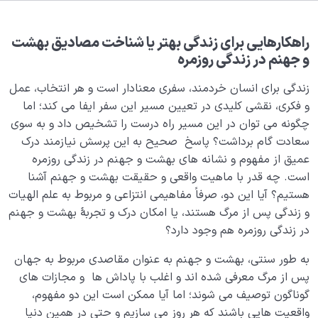
بلوغ کودک عزیز روان
0/8
قضا و قدر و اختیار
0/13
راهکارهایی برای زندگی بهتر یا شناخت مصادیق بهشت
و جهنم در زندگی روزمره
ابتلاء و امتحان در زندگی
0/26
زندگی برای انسان خردمند، سفری معنادار است و هر انتخاب، عمل
شیطان دشمن آشکار
و فکری، نقشی کلیدی در تعیین مسیر این سفر ایفا می کند؛ اما
0/14
چگونه می توان در این مسیر راه درست را تشخیص داد و به سوی
بیماری‌های پنهان روح
0/15
سعادت گام برداشت؟ پاسخ صحیح به این پرسش نیازمند درک
عمیق از مفهوم و نشانه های بهشت و جهنم در زندگی روزمره
شناخت بهشت و جهنم
0/22
است. چه قدر با ماهیت واقعی و حقیقت بهشت و جهنم آشنا
هستیم؟ آیا این دو، صرفاً مفاهیمی انتزاعی و مربوط به علم الهیات
مفهوم قرار مکین یا جایگاه امن چیست و چه اثری بر زندگی
و زندگی پس از مرگ هستند، یا امکان درک و تجربۀ بهشت و جهنم
مادی و معنوی انسان دارد؟
در زندگی روزمره هم وجود دارد؟
نگاهی به پاداش مومنین؛ آیا بهشت نهایت پاداش ماست؟
به طور سنتی، بهشت و جهنم به عنوان مقاصدی مربوط به جهان
پس از مرگ معرفی شده اند و اغلب با پاداش ها و مجازات های
بهشت ظهور نفس، آیا ما به مکانی جز ساخته های خود
گوناگون توصیف می شوند؛ اما آیا ممکن است این دو مفهوم،
وارد می شویم؟
واقعیت هایی باشند که هر روز می سازیم و حتی در همین دنیا