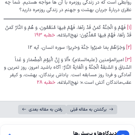
روابطی است که در زندگی روزمره با آن ها مواجه هستیم. شما چه
نظری دربارۀ جریان بهشت و جهنم در زندگی روزمره دارید؟
[1]
فَهُمْ وَ الْجَنَّهُ کَمَنْ قَدْ رَآهَا، فَهُمْ فِیهَا مُنَعَّمُونَ، وَ هُمْ وَ النَّارُ کَمَنْ
قَدْ رَآهَا، فَهُمْ فِیهَا مُعَذَّبُونَ؛ نهج‌البلاغه،
خطبه 193
[2]
وَجَزَاهُمْ بِمَا صَبَرُوا جَنَّهً وَحَرِیرًا؛ سوره انسان، آیه 12
[3]
امیرالمؤمنین (علیه‌السلام): «أَلَا وَ إِنَّ الْیَوْمَ الْمِضْمَارَ وَ غَداً
السِّبَاقَ وَ السَّبَقَهُ الْجَنَّهُ وَ الْغَایَهُ النَّارُ؛ آگاه باشید امروز، روز تمرین و
آمادگى و فردا روز مسابقه است. پاداش برندگان، بهشت، و کیفر
عقب‌ماندگان آتش است.»؛ نهج‌البلاغه،
خطبه 28
برگشتن به مقاله قبلی
رفتن به مقاله بعدی
دیدگاه‌ها و پرسش‌ها
0