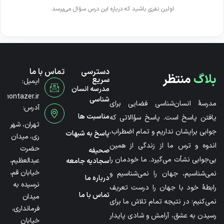
اولین نفری باشید که درباره این درس سؤال می‌پرسد.
دسترسی
تماس با ما
بلاگ
منتظر
سریع
ایمیل:
مدرسه انسان
@montazer.ir
شناسی
مدرسۀ انسان‌شناسی فضایی برای
آدرس:
مناسبت ها
یافتن پاسخ است. پاسخ سؤالاتی که
تهران، شهر
جوابی برایشان نداریم و تمام اضطراب،
پاسخ به شبهات
ری، میدان
اندوه و ترس ما از زندگی از همین
حضرت
صحیفه
بی‌جوابی نشأت می‌گیرد. ما خودمان را
عبدالعظیم،
سجادیه جامعه
خیابان قم،
نمی‌شناسیم، جهان را نمی‌شناسیم و
درباره ما
نرسیده به
رابطۀ خود با جهان را درست تعریف
تماس با ما
میدان
نمی‌کنیم؛ در نتیجه تمام تلاش ما برای
فرمانداری،
رسیدن به عشق، آرامش و شادی پایدار
خیابان