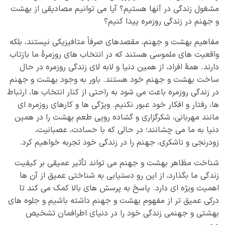
آیا توصیف بهشت امکان‌پذیر است؟ چرا خدا نهر عسل و
مشغول زندگی در آنها هستیم؟ آیا می توانیم مصادیقی از بهشت
جوی شراب را مثال زده؟
و جهنم در زندگی روزمره پیدا کنیم؟
بررسی قدمت بهشت از منظر عقل و ایمان؛ آیا بهشت پیش
مفاهیم بهشت و جهنم، مقصدهای صرفاً متافیزیکی نیستند، بلکه
از دنیا وجود داشته است؟
واقعیت های ملموسی هستند که در انتخاب های روزمرۀ ما بازتاب
دارند. همۀ افراد، از همین دنیا و لابه لای زندگی روزمره در حال
درهای بهشت چند تاست و هر یک مخصوص ورود چه
ساخت بهشت و جهنم خود هستند. باور به وجود بهشت و جهنم
کسانی است؟
در زندگی روزمره باعث می شود به راحتی از کنار انتخاب ها، ارتباط
ها، رفتار و افکار خود عبور نکنیم. ویژگی ها و کارهای روزمره ای
وسعت بهشت فرصت یا تهدید؛ چگونه ورود به بهشت
ممکن است برای ما به تهدید تبدیل شود؟
مانند مهربانی، شکرگزاری و گشاده رویی طعم بهشت را در همین
دنیا به ما می چشانند؛ در حالی که با حسادت، عصبانیت،
بهشت تجلی بینهایت؛ رابطه بهشت با بینهایت طلبی انسان
زودرنجی و ناشکری، جهنم را در زندگی خود تجربه خواهیم کرد.
چیست؟
شناخت مظاهر بهشت و جهنم می تواند تأثیر عمیقی بر کیفیت
چرا شناختن ویژگی های بهشت برای انسانی که در مسیر
زندگی ما بگذارد، از این رو دستیابی به شناختی عمیق از آن ها
سلوک انسانی قرار دارد مهم است؟
اهمیت ویژه ای دارد. پاسخ به پرسش های بالا کمک می کند تا
درکی عمیق تر از مفهوم بهشت و جهنم داشته باشیم و جلوه های
آیا شوق بهشت در قلب شما جای گرفته است؛ چرا کسب این
شوق اهمیت دارد؟
بهشتی و جهنمی زندگی خود را در دنیای اطرافمان تشخیص