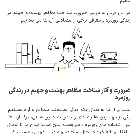
دهیم.
ارتباط قلب سلیم و بهشت چیست؟ چرا سلامت قلب کلید
ورود به بهشت است؟
در این درس به بررسی ضرورت شناخت مظاهر بهشت و جهنم در
زندگی روزمره و معرفی برخی از مصادیق آن ها می پردازیم.
تخیل بهشت؛ چگونه یک تمرین ساده می تواند زندگی ما را
دگرگون کند؟
بررسی 7 نشانه از نشانه های فسق و راه هایی برای رهایی از
آن
تظاهر به دینداری یا دینداری اصیل؛ تحلیلی بر تفاوت میان
باطن و ظاهر دینداری
جهنم کجاست، دلیل گرفتار شدن در جهنم بیمارستان آخرت
چیست؟
ضرورت و آثار شناخت مظاهر بهشت و جهنم در زندگی
روزمره
جهنم چیست؟ عدم سازگاری ما با بهشت چگونه جهنم را
می‌سازد؟
بسیاری از ما به دنبال یک زندگی هدفمند، معنادار و آرام هستیم.
یکی از مهمترین ها راه های رسیدن به چنین هدفی، درک ارتباط
اصالت بهشت چه نقشی در فهم ماهیت و جایگاه جهنم
بین انتخاب های روزمره و سرنوشت ابدی است؛ چون ما با اعمال
دارد؟
و افکار روزانۀ خود در حال ساخت بهشت یا جهنمی هستیم که