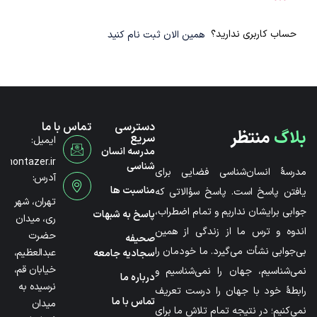
حساب کاربری ندارید؟
همین الان ثبت نام کنید
دسترسی
تماس با ما
بلاگ
منتظر
سریع
ایمیل:
مدرسه انسان
@montazer.ir
شناسی
مدرسۀ انسان‌شناسی فضایی برای
آدرس:
مناسبت ها
یافتن پاسخ است. پاسخ سؤالاتی که
تهران، شهر
جوابی برایشان نداریم و تمام اضطراب،
پاسخ به شبهات
ری، میدان
اندوه و ترس ما از زندگی از همین
حضرت
صحیفه
بی‌جوابی نشأت می‌گیرد. ما خودمان را
عبدالعظیم،
سجادیه جامعه
خیابان قم،
نمی‌شناسیم، جهان را نمی‌شناسیم و
درباره ما
نرسیده به
رابطۀ خود با جهان را درست تعریف
تماس با ما
میدان
نمی‌کنیم؛ در نتیجه تمام تلاش ما برای