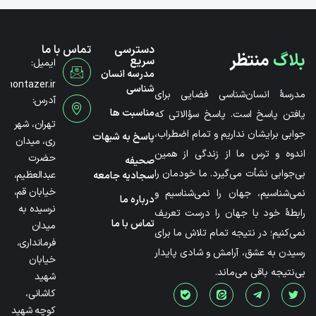
دسترسی
تماس با ما
بلاگ
منتظر
سریع
ایمیل:
مدرسه انسان
@montazer.ir
شناسی
مدرسۀ انسان‌شناسی فضایی برای
آدرس:
مناسبت ها
یافتن پاسخ است. پاسخ سؤالاتی که
تهران، شهر
جوابی برایشان نداریم و تمام اضطراب،
پاسخ به شبهات
ری، میدان
اندوه و ترس ما از زندگی از همین
حضرت
صحیفه
بی‌جوابی نشأت می‌گیرد. ما خودمان را
عبدالعظیم،
سجادیه جامعه
خیابان قم،
نمی‌شناسیم، جهان را نمی‌شناسیم و
درباره ما
نرسیده به
رابطۀ خود با جهان را درست تعریف
تماس با ما
میدان
نمی‌کنیم؛ در نتیجه تمام تلاش ما برای
فرمانداری،
رسیدن به عشق، آرامش و شادی پایدار
خیابان
بی‌نتیجه باقی می‌ماند.
شهید
کاشانی،
کوچه شهید