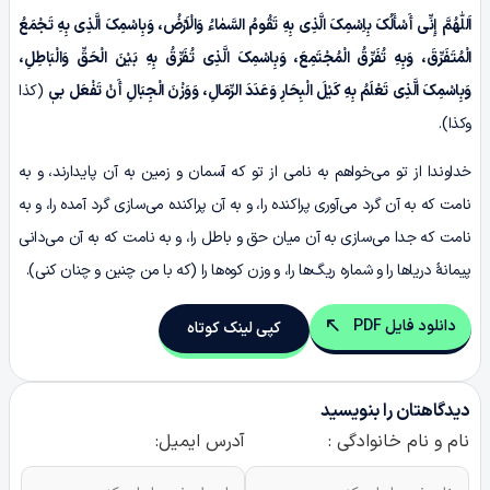
اَللّٰهُمَّ إِنِّی أَسْأَلُکَ بِاِسْمِکَ الَّذِی بِهِ تَقُومُ السَّمٰاءُ وَالْاَرْضُ، وَبِاسْمِکَ الَّذِی بِهِ تَجْمَعُ
الْمُتَفَرِّقَ، وَبِهِ تُفَرِّقُ الْمُجْتَمِعَ، وَبِاسْمِکَ الَّذِی تُفَرِّقُ بِهِ بَیْنَ الْحَقِّ وَالْبَاطِلِ،
وَبِاسْمِکَ الَّذِی تَعْلَمُ بِهِ کَیْلَ الْبِحَارِ وَعَدَدَ الرِّمَالِ، وَوَزْنَ الْجِبَالِ أَنْ تَفْعَل بیٖ
(کذا
وکذا).
خداوندا از تو می‌خواهم به نامی از تو که آسمان و زمین به آن پایدارند، و به
نامت که به آن گرد می‌آوری پراکنده را، و به آن پراکنده می‌سازی گرد آمده را، و به
نامت که جدا می‌سازی به آن میان حق و باطل را، و به نامت که به آن می‌دانی
پیمانۀ دریاها را و شماره ریگ‌ها را، و وزن کوه‌ها را (که با من چنین و چنان کنی).
دانلود فایل PDF
کپی لینک کوتاه
دیدگاهتان را بنویسید
نام و نام خانوادگی :
آدرس ایمیل: