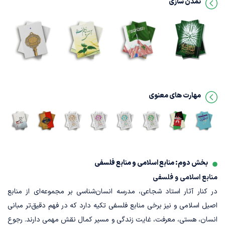
تمدن سازی
صحیفه
انسان
ادب
حکومت
جامعه
امام
250
فنای
جهانی
و
خمینی
ساله
مقربان
خدا
تاریخ
مهارت های معنوی
اندیشه
میزان
فروغ
حضرت
مقاومت
الحکمه
ابدیت
حجت
بخش دوم: منابع اسلامی و منابع فلسفی
منابع اسلامی و فلسفی
در کنار آثار استاد شجاعی، مدرسه انسان‌شناسی بر مجموعه‌ای از منابع
اصیل اسلامی و نیز برخی منابع فلسفی تکیه دارد که در فهم دقیق‌تر مبانی
انسان، هستی، معرفت، غایت زندگی و مسیر کمال نقش مهمی دارند. رجوع