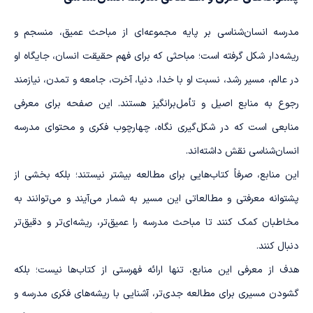
خدمات
تقدیرات شب قدر
آسمانی
متقابل
مدرسه انسان‌شناسی بر پایه مجموعه‌ای از مباحث عمیق، منسجم و
ماه رجب
اسلام و
ریشه‌دار شکل گرفته است؛ مباحثی که برای فهم حقیقت انسان، جایگاه او
ایران
در عالم، مسیر رشد، نسبت او با خدا، دنیا، آخرت، جامعه و تمدن، نیازمند
رجوع به منابع اصیل و تأمل‌برانگیز هستند. این صفحه برای معرفی
منابعی است که در شکل‌گیری نگاه، چهارچوب فکری و محتوای مدرسه
انسان‌شناسی نقش داشته‌اند.
این منابع، صرفاً کتاب‌هایی برای مطالعه بیشتر نیستند؛ بلکه بخشی از
پشتوانه معرفتی و مطالعاتی این مسیر به شمار می‌آیند و می‌توانند به
مخاطبان کمک کنند تا مباحث مدرسه را عمیق‌تر، ریشه‌ای‌تر و دقیق‌تر
دنبال کنند.
انقلاب اسلامی
اربعین حماسه
هدف از معرفی این منابع، تنها ارائه فهرستی از کتاب‌ها نیست؛ بلکه
ایران و آینده جهان
ظهور
گشودن مسیری برای مطالعه جدی‌تر، آشنایی با ریشه‌های فکری مدرسه و