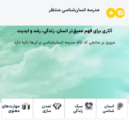
فرد و جامعه
قرآن
مدرسه انسان‌شناسی منتظر
متعالی در کلام
امام رضا علیه
آثاری برای فهم عمیق‌تر انسان، زندگی، رشد و ابدیت
السلام
مروری بر منابعی که نگاه مدرسه انسان‌شناسی بر آن‌ها تکیه دارد
مقام عرشی
نفحات
نفحات
انسان
سبک
تمدن
مهارت‌های
عنصر
انقلاب
قیام
شناسی
زندگی
سازی
معنوی
حضرت زهرا سلام
آسمانی
آسمانی
مبارزه
اسلامی
امام
الله علیها
ماه
ماه