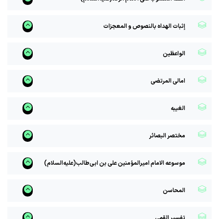
إثبات الهداه بالنصوص و المعجزات
الواعظین
امالی المرتضی
الغیبه
مختصر البصائر
موسوعه الامام امیر‌المؤمنین علی بن ابی‌طالب(علیه‌السلام)
المحاسن
تفسیر القمی