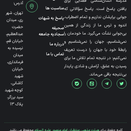
مدرسۀ انسان‌شناسی فضایی برای
آدرس:
مناسبت ها
یافتن پاسخ است. پاسخ سؤالاتی که
تهران، شهر
جوابی برایشان نداریم و تمام اضطراب،
پاسخ به شبهات
ری، میدان
اندوه و ترس ما از زندگی از همین
حضرت
صحیفه
بی‌جوابی نشأت می‌گیرد. ما خودمان را
عبدالعظیم،
سجادیه جامعه
خیابان قم،
نمی‌شناسیم، جهان را نمی‌شناسیم و
درباره ما
نرسیده به
رابطۀ خود با جهان را درست تعریف
تماس با ما
میدان
نمی‌کنیم؛ در نتیجه تمام تلاش ما برای
فرمانداری،
رسیدن به عشق، آرامش و شادی پایدار
خیابان
بی‌نتیجه باقی می‌ماند.
شهید
کاشانی،
کوچه شهید
سید برزگر،
پلاک 13
کلیه حقوق برای
هیئت مذهبی منتظران امام منصور علیه السلام
محفوظ می باشد.