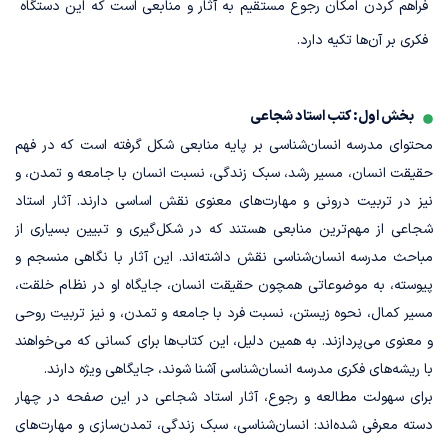
فراهم کردن امکان رجوع مستقیم به آثار و منابعی است که این دستگاه
فکری بر آن‌ها تکیه دارد.
صلوات
عزادار
مصلح
کشته
ضرورت
شرح
دروس
ترجمه
خودشناسی
ذکر اعظم
حقیقی
برگزیده
اشک
خرید کتاب
بخش اول: کتب استاد شجاعی
خرید کتاب
دعای
معرفت
تفسیر
خرید کتاب
محتوای مدرسه انسان‌شناسی بر پایه منابعی شکل گرفته است که در فهم
خرید کتاب
سحر
نفس
المیزان
حقیقت انسان، مسیر رشد، سبک زندگی، نسبت انسان با جامعه و تمدن، و
نیز در تربیت درونی و مهارت‌های معنوی نقش اساسی دارند. آثار استاد
شجاعی از مهم‌ترین منابعی هستند که در شکل‌گیری و تبیین بسیاری از
درّ و صدف
مباحث مدرسه انسان‌شناسی نقش داشته‌اند. این آثار با نگاهی منسجم و
پیوسته، به موضوعاتی همچون حقیقت انسان، جایگاه او در نظام خلقت،
خرید کتاب
مسیر کمال، نحوه زیستن، نسبت فرد با جامعه و تمدن، و نیز تربیت روحی
کتاب من کیستم
خرید کتاب
و معنوی می‌پردازند. به همین دلیل، این کتاب‌ها برای کسانی که می‌خواهند
خرید کتاب
با ریشه‌های فکری مدرسه انسان‌شناسی آشنا شوند، جایگاهی ویژه دارند.
برای سهولت مطالعه و رجوع، آثار استاد شجاعی در این صفحه در چهار
دسته معرفی شده‌اند: انسان‌شناسی، سبک زندگی، تمدن‌سازی و مهارت‌های
آشتی با امام زمان
استغاثه کلید ظهور