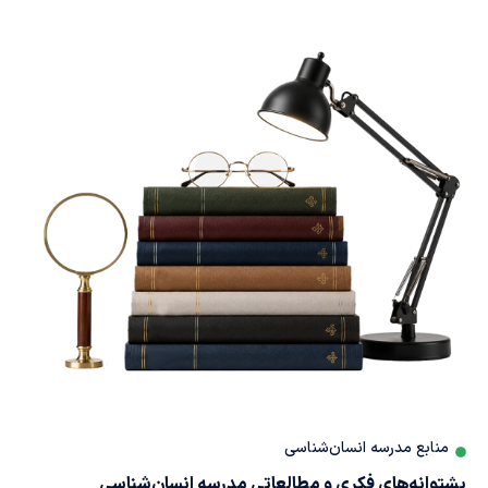
در
بازگشت
حسین
شعبان
رمضان
زندگی
به عهد
علیه
ائمه
قدسی
السلام
زیارت بانوی کریمه
در سایه معرفت
رضوی
منابع مدرسه انسان‌شناسی
نقش انسان در
نفحات
پشتوانه‌های فکری و مطالعاتی مدرسه انسان‌شناسی