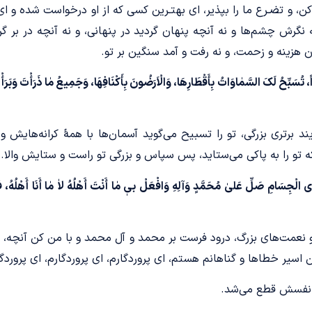
 کن، و تضـرع ما را بپذیر، ای بهتـرین کسی که از او درخواست شده و ا
ه نگرش چشم‌ها و نه آنچه پنهان گردید در پنهانی، و نه آنچه در بر گ
 هزینه و زحمت، و نه رفت و آمد سنگین بر تو.
، تُسَبِّحُ لَکَ السَّمٰاوَاتُ بِأَقْطَارِهَا، وَالْاَرَضُونَ بِأَکْنَافِهَا، وَجَمِیعُ مٰا ذَرَأْتَ وَبَرَأ
ند برتری بزرگی، تو را تسبیح می‌گوید آسمان‌ها با همۀ کرانه‌هایش 
که تو را به پاکی می‌ستاید، پس سپاس و بزرگی تو راست و ستایش والا.
یٰادِی الْجِسَامِ صَلِّ عَلیٰ مُحَمَّدٍ وَآلِهِ وَافْعَلْ بیٖ مٰا أَنْتَ أَهْلُهُ لاٰ مٰا أَنَا أَهْلُهُ، ف
و نعمت‌های بزرگ، درود فرست بر محمد و آل محمد و با من کن آنچه، 
اسیر خطاها و گناهانم هستم، ای پروردگارم، ای پروردگارم، ای پروردگا
ا نفسش قطع می‌شد.