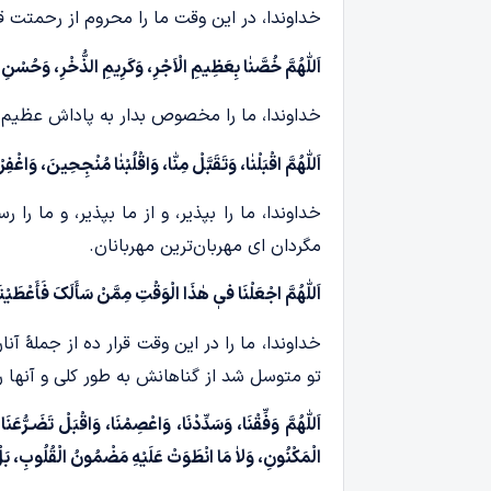
خداوندا، در این وقت ما را محروم از رحمتت ق
اَللّٰهُمَّ خُصَّنٰا بِعَظِیمِ الْاَجْرِ، وَکَرِیمِ الذُّخْرِ، وَحُسْنِ 
خداوندا، ما را مخصوص بدار به پاداش عظیم 
اَللّٰهُمَّ اقْبَلْنٰا، وَتَقَبَّلْ مِنّٰا، وَاقْلُبْنٰا مُنْجِحِینَ، وَاغْ
خداوندا، ما را بپذیر، و از ما بپذیر، و ما را
مگردان ای مهربان‌ترین مهربانان.
اَللّٰهُمَّ اجْعَلْنَا فیٖ هٰذَا الْوَقْتِ مِمَّنْ سَأَلَکَ فَأَعْطَیْتَهُ
خداوندا، ما را در این وقت قرار ده از جملۀ آ
تو متوسل شد از گناهانش به طور کلی و آنها را
اَللّٰهُمَّ وَفِّقْنَا، وَسَدِّدْنَا، وَاعْصِمْنَا، وَاقْبَلْ تَضَـر
الْمَکْنُونِ، وَلاٰ مَا انْطَوَتْ عَلَیْهِ مَضْمُونُ الْقُلُوبِ، بَلْ