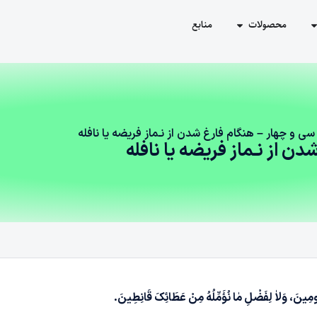
محصولات
منابع
ی‌ و چهار – هنگام فارغ شدن از نـماز فریضه یا نافله
ن از نـماز فریضه یا نافله
ومِینَ، وَلاٰ لِفَضْلِ مٰا نُؤَمِّلُهُ مِنْ عَطَائِکَ قَانِطِینَ.