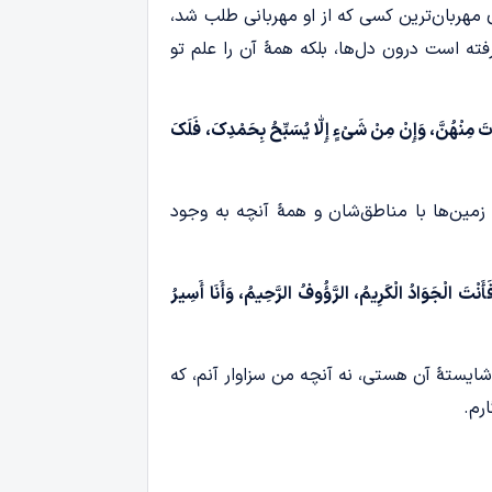
ی مهربان‌ترین کسی که از او مهربانی طلب شد،
رفته است درون دل‌ها، بلکه همۀ آن را علم تو
ْتَ مِنْهُنَّ، وَإِنْ مِنْ شَیْءٍ إِلّٰا یُسَبِّحُ بِحَمْدِکَ، فَلَکَ
و زمین‌ها با مناطق‌شان و همۀ آنچه به وجود
َأَنْتَ الْجَوَادُ الْکَرِیمُ، الرَّؤُوفُ الرَّحِیمُ، وَأَنَا أَسِیرُ
شایستۀ آن هستی، نه آنچه من سزاوار آنم، که
رم.