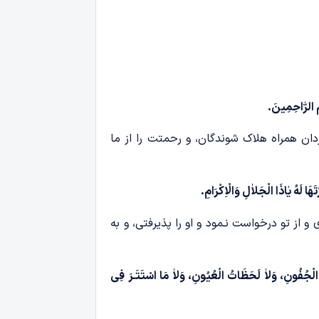
َمَ الرّٰاحِمِینَ.
مگردان همراه هلاک شوندگان، و رحمتت را از ما
َا لَهُ یٰاذَا الْجَلاٰلِ وَالْاِکْرَامِ.
 از تو درخواست نـمود و او را پذیرفتی، و به
ضُ الْجُفُونِ، وَلاٰ لَحَظَاتُ الْعُیُونِ، وَلاٰ مَا اسْتَتَـرَ فِی