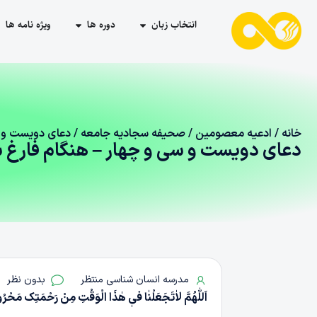
انتخاب زبان
دوره ها
ویژه نامه ها
خانه
/
ادعیه معصومین
/
صحیفه سجادیه جامعه
/ دعای دویست‌ و س
دعای دویست‌ و سی‌ و چهار – هنگام فارغ شد
مدرسه انسان شناسی منتظر
بدون نظر
اَللّٰهُمَّ لاٰتَجَعَلْنٰا فیٖ هٰذَا الْوَقْتِ مِنْ رَحْمَتِک مَحْرُ