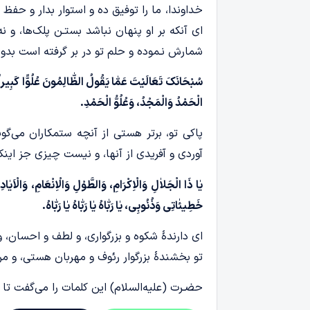
خداوندا، ما را توفیق ده و استوار بدار و حفظ
ای آنکه بر او پنهان نباشد بستـن پلک‌ها، و ن
شمارش نـموده و حلم تو در بر گرفته است بدون
سُبْحَانَکَ تَعَالَیْتَ عَمّٰا یَقُولُ الظّٰالِمُونَ عُلُوًّا کَبِیراً
الْحَمْدُ وَالْمَجْدُ، وَعُلُوُّ الْحَمْدِ.
پاکی تو، برتر هستی از آنچه ستمکاران می‌گوی
آوردی و آفریدی از آنها، و نیست چیزی جز این
یٰا ذَا الْجَلاٰلِ وَالْاِکْرَامِ، وَالطَّوْلِ وَالْاِنْعَامِ، وَالْاَ
خَطِیئٰاتِی وَذُنُوبِی، یٰا رَبّٰاهُ یٰا رَبّٰاهُ یٰا رَبّٰاهُ.
ای دارندۀ شکوه و بزرگواری، و لطف و احسان، 
تو بخشندۀ بزرگوار رئوف و مهربان هستی، و من 
حضـرت (علیه‌السلام) این کلمات را می‌گفت ت