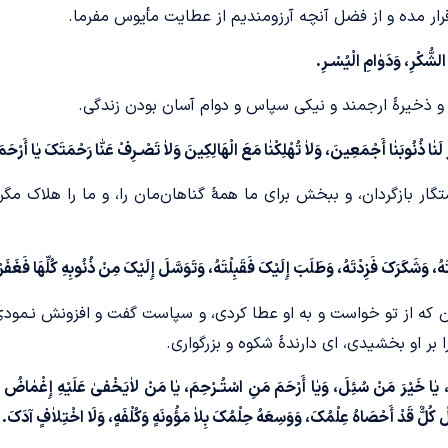
رار مده و از فضل آنچه آرزومندیم از عطایت مأیوس مفرما.
الشُّکْرِ، وَدَوٰامِ الْیُسْـرِ.
و ذخیرۀ ارجمند و نیکی سپاس و دوام آسان بودن زندگی.
فِرْ لَنٰا ذُنُوبَنٰا أَجْمَعِینَ، وَلاٰ تُهْلِکْنٰا مَعَ الْهَالِکِینَ وَلاٰ تَصْـرِفْ عَنّٰا رَحْمَتَکَ یٰا أَرْح
 رستگار بازگردان، و ببخش برای ما همۀ گناهان‌مان را، و ما را هلاک 
، وَشَکَرَکَ فَزِدْتَهُ، وَطَلَبَ إِلَیْکَ فَقَبِلْتَهُ، وَتَوَسَّلَ إِلَیْکَ مِنْ ذُنُوبِهِ کُلِّهَا فَغَفَرْتَه
نان که از تو خواست و به او عطا کردی، و سپاست گفت و افزونش نـمودی و
 بر او بخشیدی، ای دارندۀ شکوه و بزرگواری.
ُّعَنَا، یٰا خَیْرَ مَنْ سُئِلَ، وَیٰا أَرْحَمَ مَنِ اسْتُـرْحِمَ، یٰا مَنْ لاٰیَخْفىٰ عَلَیْهِ إِغْمٰا
 کُلٌّ قَدْ أَحْصَاهُ عِلْمُکَ، وَوَسِعَهُ حِلْمُکَ بِلاٰ مَؤُونَهٍ وَکُلْفَهٍ، وَلَا اخْتِلاٰفٍ آدَکَ.