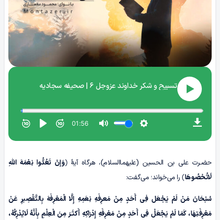
حضـرت علی بن الحسین (علیهما‌السلام)، هرگاه آیۀ ﴿
وَإنْ تَعُدُّوا نِعْمَهَ اللّٰهِ
لَاتُحْصُوهَا
﴾ را می‌خواند؛ می‌گفت:
سُبْحَانَ مَنْ لَمْ یَجْعَل فِی أَحَدٍ مِنْ مَعرِفَهِ نِعَمِهِ إِلَّا الْمَعْرِفَهَ بِالتَّقْصِیرِ عَنْ
مَعْرِفَتِهَا، کَمَا لَمْ یَجْعَلْ فِی أَحَدٍ مِنْ مَعْرِفَهِ إِدْرَاکِهِ أَکثَـرَ مِنَ الْعِلْمِ بِأَنَّهُ لَایُدْرِکُهُ،