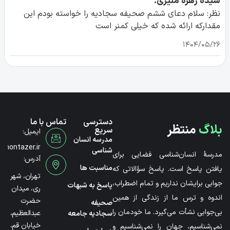
سیده زهره منیری:
نظر: سلام دعای ششم صحیفه سجادیه را خواسته بودم این
مقدارکه ارائه شده که خیلی کمنر است
۱۴۰۴/۰۵/۲۶
دسترسی
تماس با ما
بلاگ
منتظر
سریع
ایمیل:
مدرسه انسان
@montazer.ir
شناسی
مدرسۀ انسان‌شناسی فضایی برای
آدرس:
مناسبت ها
یافتن پاسخ است. پاسخ سؤالاتی که
تهران، شهر
جوابی برایشان نداریم و تمام اضطراب،
پاسخ به شبهات
ری، میدان
اندوه و ترس ما از زندگی از همین
حضرت
صحیفه
بی‌جوابی نشأت می‌گیرد. ما خودمان را
عبدالعظیم،
سجادیه جامعه
خیابان قم،
نمی‌شناسیم، جهان را نمی‌شناسیم و