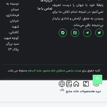
درباره ما
نرسیده به
رابطۀ خود با جهان را درست تعریف
تماس با ما
میدان
نمی‌کنیم؛ در نتیجه تمام تلاش ما برای
فرمانداری،
رسیدن به عشق، آرامش و شادی پایدار
خیابان
بی‌نتیجه باقی می‌ماند.
شهید
کاشانی،
کوچه شهید
سید برزگر،
پلاک 13
کلیه حقوق برای
هیئت مذهبی منتظران امام منصور علیه السلام
محفوظ می باشد.
زبان
دوره ها
محصولات
خانه
منابع