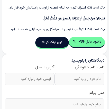
پاک است آنکه اعتـراف کردن به اینکه نعمت از اوست را ستایش خود قرار داد.
سُبْحَانَ مَنْ جَعَلَ الْإِعْتِرَافَ بِالْعَجزِ عَنِ الشُّکْرِ شُکْراً.
پاک است آنکه اعتـراف به ناتوانی در سپاسگزاری را، سپاسگزاری به حساب آورد.
دانلود فایل PDF
کپی لینک کوتاه
دیدگاهتان را بنویسید
نام و نام خانوادگی :
آدرس ایمیل:
متن پیام: