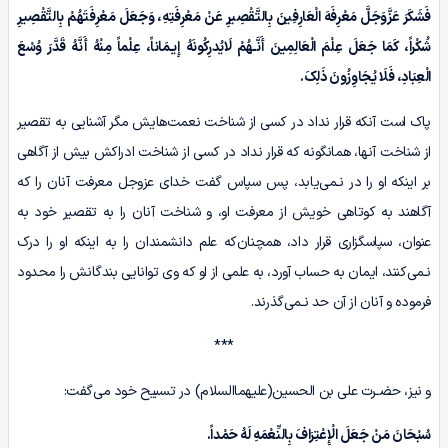
فَشَکَرَ عَزَّوَجَلَّ مَعْرِفَهَ الْعَارِفِینَ بِالتَّقْصِیرِ عَنْ مَعْرِفَتِهِ، وَجَعَلَ مَعْرِفَتَهُمْ بِالتَّقْصِیرِ
شُکْراً، کَمَا جَعَلَ عِلْمَ الْعَالِمِینَ أَنَّـهُمْ لَایُدرِکُونَهُ إِیـمَاناً، عِلْماً مِنْهُ أَنَّهُ قَدَّرَ وُسْعَ
الْعِبَادِ، فَلَا یُجَاوِزُونَ ذَلِکَ.
پاک است آنکه قرار نداد در کسی از شناخت نعمت‌هایش مگر آشنایی به تقصیر
از شناخت آنها، همانگونه که قرار نداد در کسی از شناخت ادراکش بیش از آگاهی
بر اینکه او را در نـمی‌یابد، پس سپاس گفت خدای عزوجل معرفت آنان را که
آگاهند به کوتاهی خویش از معرفت او، و شناخت آنان را به تقصیر خود به
عنوان، سپاسگزاری قرار داد، همچنان‌که علم دانشمندان را به اینکه او را درک
نـمی‌کنند، ایمان به حساب آورد، به علمی از او که وی توانایی بندگانش را محدود
فرموده و آنان از آن حد نـمی‌گذرند.
***
و نیز، حضـرت علی بن الحسین(علیهماالسلام) در تسبیح خود می‌گفت:
سُبْحَانَ مَنْ جَعَلَ الْإِعْتِرَافَ بِالنِّعْمَهِ لَهُ حَمْداً.