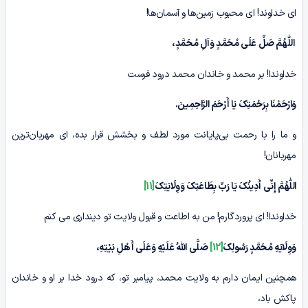
ای خداوند! ای محبوب زمین‌ها و آسمان‌ها!
اللّٰهُمَّ صَلِّ عَلَی مُحَمَّدٍ وَآلِ مُحَمَّدٍ،
خداوندا! بر محمد و خاندان محمد درود فرست
وَارْحَمْنَا بِرَحْمَتِکَ یَا أَرْحَمَ الرَّاحِمِینَ
.
و ما را با رحمت بی‌پایانت مورد لطف و بخشش قرار بده، ای مهربان‌ترین
مهربانان!
اللّٰهُمَّ إِنِّی أَدِینُکَ یَا رَبِّ بِطَاعَتِکَ وَوِلَایَتِکَ
[11]
خداوندا! ای پروردگارم! من به اطاعت و قبول ولایت تو دینداری می کنم
وَوِلَایَهِ مُحَمَّدٍ رَسُولِکَ
[12]
صَلَّی اللّٰهُ عَلَیْهِ وَعَلَی أَهْلِ بَیْتِهِ،
همچنین ایمان دارم به ولایت محمد، پیامبر تو، که درود خدا بر او و خاندان
پاکش باد،