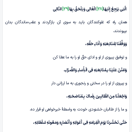
الَّتِی یَرْجِعُ إِلَیْهَا
[28]
الْغَالِی وَیَلْحَقُ بِهَا
[29]
التَّالِی
همان راه که غلوکنندگان باید به سوى آن بازگردند و عقب‌ماندگان بدان
بپیوندند،
وَوَفِّقْنَا لِمُتَابَعَتِهِ وَأَدَاءِ حَقِّهِ،
و توفیق پیروى از او و اداى حقّ او را به ما عطا کن
وَامْنُنْ عَلَیْنَا بـِمُتَابَعَتِهِ فِی الْبَأْسَاءِ وَالضَّـرَّاءِ،
و پیروی از او را در سختى و رنجورى به ما ارزانی دار
وَاجْعَلْنَا مِنَ الطَّالِبِینَ رِضَاکَ بِـمُنَاصَحَتِهِ،
و ما را از طالبان خشنودى خودت به واسطۀ خیرخواهى او قرار ده،
حَتَّى تَحْشُـرَنَا یَوْمَ الْقِیَامَهِ فِی أَعْوَانِهِ وَأَنْصَارِہِ وَمَعُونَهِ سُلْطَانِهِ،