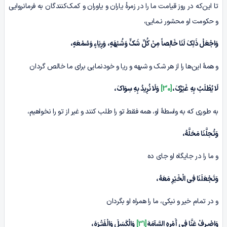
تا این‌که در روز قیامت ما را در زمرۀ یاران و یاوران و کمک‌کنندگان به فرمانروایى
و حکومت او محشور نـمایى،
وَاجْعَلْ ذَلِکَ لَنَا خَالِصاً مِنْ کُلِّ شَکٍّ وَشُبْهَهٍ، وَرِیَاءٍ وَسُمْعَهٍ،
و همۀ این‌ها را از هر شک و شبهه‌ و ریا و خودنمایی برای ما خالص گردان
لَا یُطْلَبُ بِهِ غَیْرُکَ،
[30]
وَلَا نُرِیدُ بِهِ سِوَاکَ،
به طوری که به واسطۀ او، همه فقط تو را طلب کنند و غیر از تو را نخواهیم،
وَتُحِلَّنَا مَحَلَّهُ،
و ما را در جایگاه او جاى ده
وَتَجْعَلَنَا فِی الْخَیْرِ مَعَهُ،
و در تمام خیر و نیکی، ما را همراه او بگردان
وَاصْـرِفْ عَنَّا فِی أَمْرِہِ السَّآمَهَ
[31]
وَالْکَسَلَ وَالْفَتْـرَهَ،