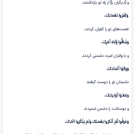
و [دیگران را] از راه تو بازداشتند،
وَکَفَرُوا نَعْمَاءَکَ،
نعمت‌های تو را کفران کردند،
وَشَاقُّوا وُلَاهَ أَمْرِکَ،
و با والیان امرت دشمنی کردند.
وَوَالَوْا أَعْدَاءَکَ،
دشمنان تو را دوست گرفتند
وَعَادَوْا أَوْلِیَاءَکَ،
و دوستانت را دشمن شمردند
وَعَرَفُوا ثُمَّ أَنْکَرُوا نِعْمَتَکَ وَلَمْ یَذْکُرُوا آلَاءَکَ،