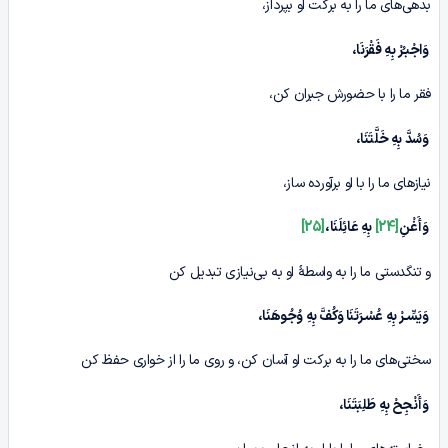
بدهی‌های ما را به برکت او بپرداز،
وَاجْبـُرْ بِهِ فَقْرَنَا،
فقر ما را با حضورش جبران کن،
وَسُدَّ بِهِ خَلَّتَنَا،
نیازهای ما را با او برآورده ساز،
وَأَغْنِ
[24]
بِهِ عَائِلَنَا،
[25]
و تنگدستی ما را به واسطۀ او به بی‌نیازی تبدیل کن
وَیَسِّـرْ بِهِ عُسْـرَتَنَا وَکُفَّ بِهِ وُجُوهَنَا،
سختی‌های ما را به برکت او آسان کن، و روی ما را از خواری حفظ کن
وَأَنْجِحْ بِهِ طَلِبَتَنَا،