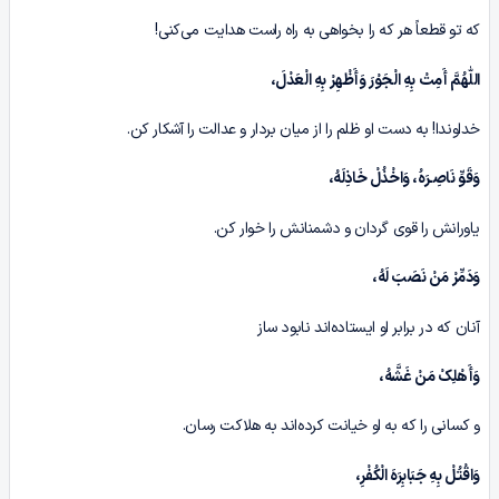
که تو قطعاً هر که را بخواهی به راه راست هدایت می‌کنی!
‏اللّٰهُمَّ أَمِتْ بِهِ الْجَوْرَ وَأَظْهِرْ بِهِ الْعَدْلَ،
خداوندا! به دست او ظلم را از میان بردار و عدالت را آشکار کن.
وَقَوِّ نَاصِـرَہُ، وَاخْذُلْ خَاذِلَهُ،
یاورانش را قوی گردان و دشمنانش را خوار کن.
وَدَمِّرْ مَنْ نَصَبَ لَهُ،
آنان که در برابر او ایستاده‌اند نابود ساز
وَأَهْلِکْ مَنْ غَشَّهُ،
و کسانی را که به او خیانت کرده‌اند به هلاکت رسان.
وَاقْتُلْ بِهِ جَبَابِرَهَ الْکُفْرِ،