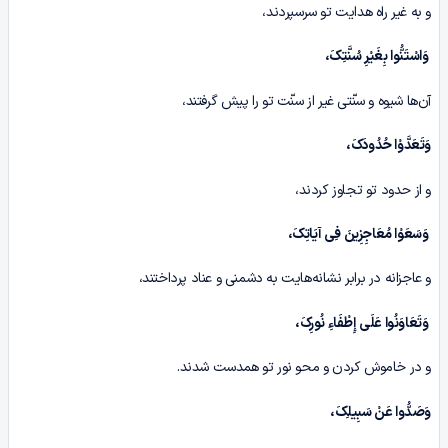
و به غیر راه هدایت تو سرسپردند،
وَاسْتَنُّوا بِغَیْرِ سُنَّتِکَ،
آن‌ها شیوه و سنّتی غیر از سنّت تو را پیش گرفتند،
وَتَعَدَّوْا حُدُودَکَ،
و از حدود تو تجاوز کردند،
وَسَعَوْا مُعَاجِزِینَ ف
ِی
آیَاتِکَ،
و عاجزانه در برابر نشانه‌هایت به دشمنی و عناد پرداختند،
وَتَعَاوَنُوا عَلَی إِطْفَاءِ نُورِکَ،
و در خاموش کردن و محو نور تو همدست شدند.
وَصَدُّوا عَنْ سَبِیلِکَ،