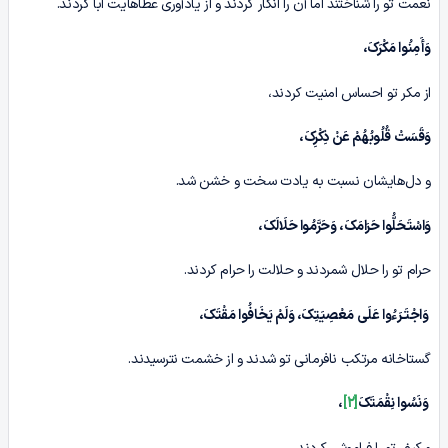
نعمت تو را شناختند اما آن را انکار کردند و از یادآوری عطاهایت ابا کردند.
وَأَمِنُوا مَکْرَکَ،
از مکر تو احساس امنیت کردند،
وَقَسَتْ قُلُوبُهُمْ عَنْ ذِکْرِکَ،
و دل‌هایشان نسبت به یادت سخت و خشن شد.
وَاسْتَحَلُّوا حَرَامَکَ، وَحَرَّمُوا حَلَالَکَ،
حرام تو را حلال شمردند و حلالت را حرام کردند.
وَاجْتَـرَءُوا عَلَی مَعْصِیَتِکَ، وَلَمْ یَخَافُوا مَقْتَکَ،
گستاخانه مرتکب نافرمانی تو شدند و از خشمت نترسیدند.
وَنَسُوا نِقْمَتَکَ
[2]
،