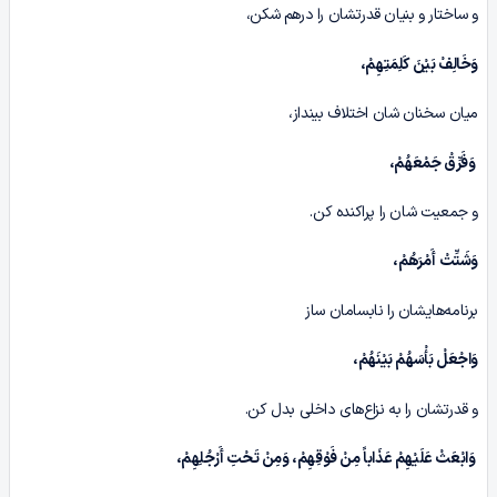
و ساختار و بنیان قدرتشان را درهم شکن،
وَخَالِفْ بَیْنَ کَلِمَتِهِمْ،
میان سخنان شان اختلاف بینداز،
وَفَرِّقْ جَمْعَهُمْ،
و جمعیت شان را پراکنده کن.
وَشَتِّتْ أَمْرَهُمْ،
برنامه‌هایشان را نابسامان ساز
وَاجْعَلْ بَأْسَهُمْ بَیْنَهُمْ،
و قدرتشان را به نزاع‌های داخلی بدل کن.
وَابْعَثْ عَلَیْهِمْ عَذَاباً مِنْ فَوْقِهِمْ، وَمِنْ تَحْتِ أَرْجُلِهِمْ،‏