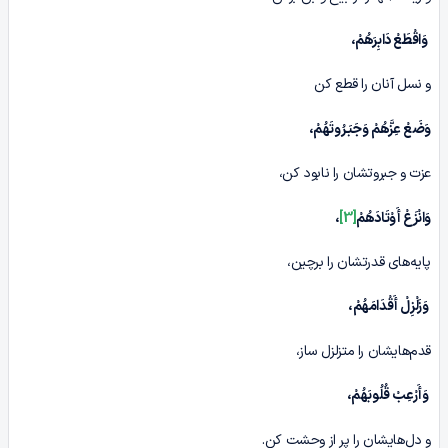
وَاقْطَعْ دَابِرَهُمْ،
و نسل آنان را قطع کن
وَضَعْ عِزَّهُمْ وَجَبَـرُوتَهُمْ،
عزت و جبروتشان را نابود کن،
وَانْزَعْ أَوْتَادَهُمْ
[3]
،
پایه‌های قدرتشان را برچین،
وَزَلْزِلْ أَقْدَامَهُمْ،
قدم‌هایشان را متزلزل ساز،
وَأَرْعِبْ قُلُوبَهُمْ،
و دل‌هایشان را پر از وحشت کن.