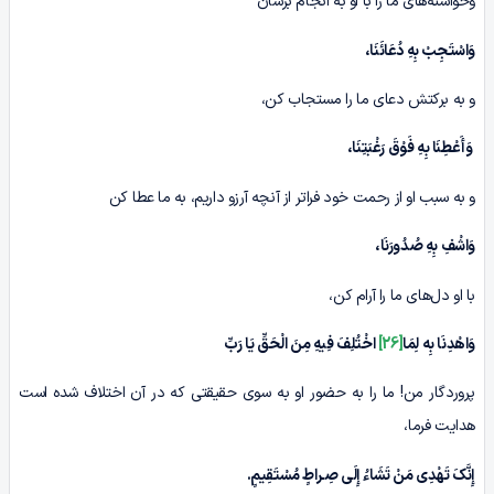
وخواسته‌های ما را با او به انجام برسان
وَاسْتَجِبْ بِهِ دُعَائَنَا،
و به برکتش دعای ما را مستجاب کن،
وَأَعْطِنَا بِهِ فَوْقَ رَغْبَتِنَا،
و به سبب او از رحمت خود فراتر از آنچه آرزو داریم، به ما عطا کن
وَاشْفِ بِهِ صُدُورَنَا،
با او دل‌های ما را آرام کن،
وَاهْدِنَا بِه لِمَا
[26]
اخْتُلِفَ فِیهِ مِنَ الْحَقِّ یَا رَبِّ
پروردگار من! ما را به حضور او به سوی حقیقتی که در آن اختلاف شده است
هدایت فرما،
إِنَّکَ تَهْدِی مَنْ تَشَاءُ إِلَی صِـراطٍ مُسْتَقِیمٍ
.