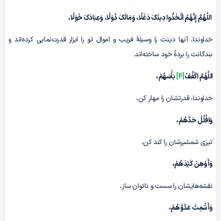
اللّٰهُمَّ إِنَّهُمُ اتَّخَذُوا دِینَکَ دَغَلًا، وَمَالَکَ دُوَلًا، وَعِبَادَکَ خَوَلًا،
خداوندا، آنها دینت را وسیلۀ فریب و اموال تو را ابزار قدرت‌نمایی کرده‌اند و
بندگانت را بردۀ خود ساخته‌اند.
اللّٰهُمَّ اکْفُفْ
[4]
بَأْسَهُمْ،
خداوندا، قدرتشان را مهار کن،
وَافْلُلْ حَدَّهُمْ،
تیزی شمشیرشان را کند کن،
وَأَوْهِنْ کَیْدَهُمْ،
نقشه‌هایشان را سست و ناتوان ساز،
وَأَشْمِتْ عَدُوَّهُمْ،