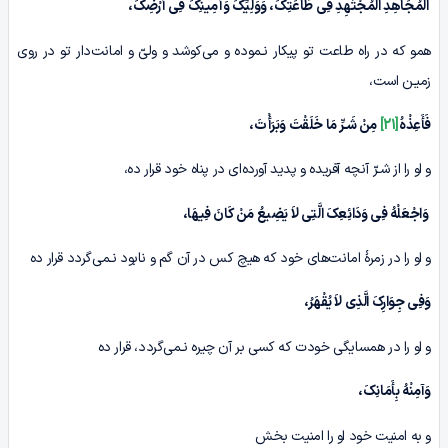
الْمُجَاهِدِ الْمُجْتَهِدِ فِی طَاعَتِکَ، وَوَلِیِّکَ وَأَمِینِکَ فِی أَرْضِکَ،
همو که در راه طاعت تو پیکار نـموده و مى‌کوشد و ولیّ و امانت‌دار تو در روى
زمیـن است،
فَأَعِذْہُ
[21]
مِنْ شَـرِّ مَا خَلَقْتَ وَبَرَأْتَ،
و او را از شـرّ آنچه آفریده و پدید آورده‌اى در پناه خود قرار ده،
وَاجْعَلْهُ فِی وَدَائِعِکَ الَّتِی لاَ یَضِیعُ مَنْ کَانَ فِیهَا،
و او را در زمرۀ امانت‌های خود که هیچ کس در آن گم و نابود نـمى‌گردد قرار ده
وَفِی جِوَارِکَ الَّذِی لاَ یُقْهَرُ،
و او را در همسایگى خودت که کسی بر آن چیره نـمى‌گردد، قرار ده
وَآمِنْهُ بِأَمَانِکَ،
و به امنیت خود او را امنیت بخش