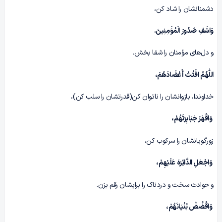
دشمنانشان را شاد کن،
وَاشْفِ صُدُورَ الْمُؤْمِنِینَ
.
و دل‌های مؤمنان را شفا بخش.
اللّٰهُمَّ افْتُتْ أَعْضَادَهُمْ،
خداوندا، بازوانشان را ناتوان کن(قدرتشان را سلب کن)،
وَاقْهَرْ جَبَابِرَتَهُمْ،
زورگویانشان را سرکوب کن،
وَاجْعَلِ الدَّائِرَهَ عَلَیْهِمْ،
و حوادث سخت و دردناک را برایشان رقم بزن.
وَاقْضُضْ بُنْیَانَهُمْ،