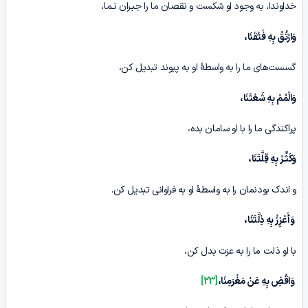
خداوندا، به وجود او شکست و نقصان ما را جبـران نـما،
وَارْتُقْ بِهِ فَتْقَنَا،
گسست‌های ما را به واسطۀ او به پیوند تبدیل کن،
وَالْمُمْ بِهِ شَعْثَنَا،
پراکندگی ما را با او سامان بده،
وَکَثِّـرْ بِهِ قِلَّتَنَا،
و اندک بودنمان را به واسطۀ او به فراوانی تبدیل کن.
وَأَعْزِزْ بِهِ ذِلَّتَنَا،
با او ذلت ما را به عزت بدل کن،
وَاقْضِ بِهِ عَنْ مَغْرَمِنَا،
[23]