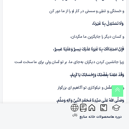
و خستگى و تنبلی و سستى در کار او را از ما دور کن
وَلَا تَسْتَبْدِلْ بِنَا غَیْـرَنَا،
و کسان دیگر را جایگزین ما مگردان،
فَإِنَّ اسْتِبْدَالَکَ بِنَا غَیْرَنَا عَلَیْکَ یَسِیرٌ وَعَلَیْنَا عَسِیرٌ،
زیرا جانشیـن کردن دیگران به‌جاى ما، بر تو آسان ولی برای ما سخت است
وَقَدْ عَلِمْنَا بِفَضْلِکَ وَإِحْسَانِکَ یَا کَرِیمُ،
و ما از تفضّل و نیکوکارى تو آگاهیم اى بزرگوار
وَصَلَّی اللّٰهُ عَلَی سَیِّدِنَا مُحَمَّدٍ النَّبِیِّ وَآلِهِ وَسَلَّمَ‏
.
و درود و سلام خداوند بر حضـرت محمّد، پیامبـر خدا و خاندان او باد.
زبان
دوره ها
محصولات
خانه
منابع
[1]
. شَرَّعوا