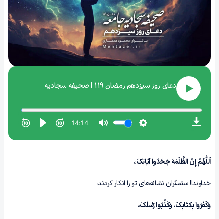
اَللّٰهُمَّ إِنَّ الظَّلَمَهَ جَحَدُوا آیَاتِکَ،
خداوندا! ستمگران نشانه‌های تو را انکار کردند،
وَکَفَرُوا بِکِتَابِکَ، وَکَذَّبُوا رُسُلَکَ،