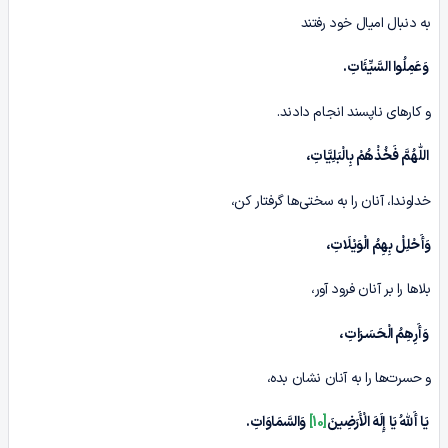
به دنبال امیال خود رفتند
وَعَمِلُوا السَّیِّئَاتِ‏.
و کارهای ناپسند انجام دادند.
اللّٰهُمَّ فَخُذْهُمْ بِالْبَلِیَّاتِ،
خداوندا، آنان را به سختی‌ها گرفتار کن،
وَأَحْلِلْ بِهِمُ الْوَیْلَاتِ،
بلاها را بر آنان فرود آور،
وَأَرِهِمُ الْحَسَـرَاتِ،
و حسرت‌ها را به آنان نشان بده،
یَا أَللّٰهُ یَا إِلَهَ الْأَرَضِینَ
[10]
وَالسَّمَاوَاتِ.