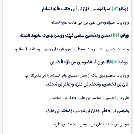
وَوِلَایَهِ
[13]
أَمِیرِالْمُؤْمِنِینَ عَلِیِّ بْنِ أَبِی طَالِبٍ عَلَیْهِ السَّلَامُ،
و ولایت امیرالمؤمنین علی بن ابی‌طالب علیه‌السلام
وَوِلَایَهِ
[14]
الْحَسَنِ وَالْحُسَینِ سِبْطَیْ نَبِیِّکَ وَوَلَدَیْ رَسُولِکَ عَلَیْهِمَا السَّلَامُ،
و ولایت حسن و حسین، دو سبط پیامبر و فرزندان رسول تو، علیهماالسلام،
وَوِلَایَهِ
[15]
الطَّاهِرِینَ الْمَعْصُومِینَ مِنْ ذُرِّیَّهِ الْحُسَیْنِ:
و ولایت معصومین پاک از نسل حسین علیه‌السلام را نیز پذیرفته‌ام:
عَلِیِّ بْنِ الْحُسَیْنِ، وَمُحَمَّدِ بْنِ عَلِیٍّ، وَجَعْفَرِ بْنِ مُحَمَّدٍ،
علی بن الحسین، محمد بن علی، جعفر بن محمد،
وَمُوسَی بْنِ جَعْفَرٍ، وَعَلیِّ بْنِ مُوسَی، وَمُحَمَّدِ بْنِ عَلِیٍّ،
موسی بن جعفر، علی بن موسی، محمد بن علی،