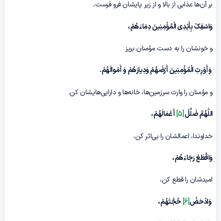
بر آن‌ها عذابی از بالا و از زیر پایشان فرو فرست،
وَاسْفِکْ بِأَیْدِی الْمُؤْمِنِینَ دِمَاءَهُمْ،
و خونشان را به دست مؤمنان بریز
وَأَوْرِثِ الْمُؤْمِنِینَ‏ أَرْضَهُمْ وَدِیارَهُمْ وَ أَمْوالَهُمْ
.
و مؤمنان را وارث سرزمین‌ها، خانه‌ها و دارایی‌هایشان کن.
اللّٰهُمَّ ضَلِّلْ
[5]
أَعْمَالَهُمْ،
خداوندا، اعمالشان را بی‌اثر کن،
وَاقْطَعْ رَجَاءَهُمْ،
امیدشان را قطع کن،
وَادْحَضْ
[6]
حُجَّتَهُمْ،