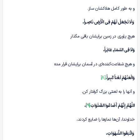
و به طور کامل هلاکشان ساز.
وَلَا تَجْعَلْ لَهُمْ فِ
ی
الْأَرْضِ نَاصِـراً،
هیچ یاوری در زمین برایشان باقی مگذار
وَلاَ فِی السَّمَاءِ عَاذِراً،
و هیچ شفاعت‌کننده‌ای در آسمان برایشان قرار مده
وَالْعَنْهُمْ لَعْناً کَبِیراً
.
[8]
و آنها را به لعنتی بزرگ گرفتار کن.
اللّٰهُمَّ إِنَّهُمْ‏ أَضَاعُوا الصَّلَوَاتِ
[9]
،
خداوندا، آن‌ها نمازها را ضایع کردند،
وَاتَّبَعُوا الشَّهَوَاتِ،