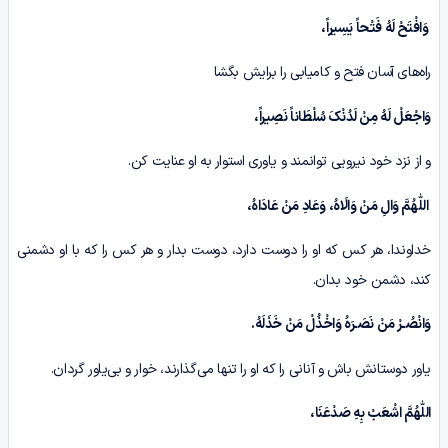
وَافْتَحْ لَهُ فَتْحاً یَسِیراً،
راه‌های آسان فتح و کامیابی را برایش بگشا
وَاجْعَلْ لَهُ‏ مِنْ لَدُنْکَ سُلْطَاناً نَصِیراً،
و از نزد خود نیرویی توانمند و یاوری استوار به او عنایت کن.
اللّٰهُمَّ وَالِ مَنْ وَالَاهُ، وَعَادِ مَنْ عَادَاهُ،
خداوندا، هر کس که او را دوست دارد، دوست بدار و هر کس را که با او دشمنی
کند، دشمن خود بدان.
وَانْصُـرْ مَنْ نَصَـرَہُ وَاخْذُلْ مَنْ خَذَلَهُ
.
یاور دوستانش باش و آنانی را که او را تنها می‌گذارند، خوار و بی‌یاور گردان.
اللّٰهُمَّ اشْعَبْ بِهِ صَدْعَنَا،