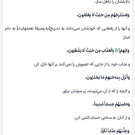
دلایلشان را باطل ساز،
وَاسْتَدْرِجْهُمْ‏ مِنْ حَیْثُ لَا یَعْلَمُونَ،‏
و آنها را از راه‌هایی که خودشان نمی‌دانند به تدریج[به وسیلۀ نعمتهایت] به دام
انداز.
وَآتِهِمْ
[7]
بِالْعَذَابِ‏ مِنْ حَیْثُ لَا یَشْعُرُونَ،‏
و عذاب خود را از جایی که تصورش را نمی‌کنند بر آنها نازل کن
وَأَنْزِلْ بِسَاحَتِهِمْ مَا یَحْذَرُونَ،
و آنچه را که از آن می‌ترسند، بر سرشان بیاور.
وَحَاسِبْهُمْ‏ حِساباً شَدِیداً،
و از آنان به سختی حساب‌کشی کن،
وَعَذِّبْهُمْ‏ عَذَاباً نُکْراً،