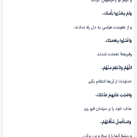
و کیفر‌ تو را فراموش کردند
وَلَمْ یَحْذَرُوا بَأْسَکَ،
و از عقوبتت هراسی به دل راه ندادند،
وَاغْتَـرُّوا بِنِعْمَتِکَ
.
وفریفتۀ نعمتت شدند.
اللّٰهُمَّ وَانْتَقِمْ مِنْهُمْ،
خداوندا، از آن‌ها انتقام بگیر،
وَاصْبُبْ عَلَیْهِمْ عَذَابَکَ،
عذاب خود را بر سرشان فرو ریز،
وَاسْتَأْصِلْ شَأْفَتَهُمْ،
و ریشۀ آنها را از بیخ و بن برکن.