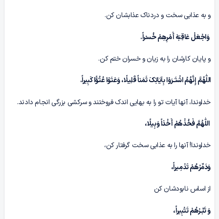
و به عذابی سخت و دردناک عذابشان کن.
وَاجْعَلْ عَاقِبَهَ أَمْرِهِمْ خُسـْراً
.
و پایان کارشان را به زیان و خسران ختم کن.
اللّٰهُمَّ إِنَّهُمُ اشْتَـرَوْا بِآیَاتِکَ‏ ثَمَناً قَلِیلًا، وَعَتَوْا عُتُوًّا کَبِیراً.
خداوندا، آنها آیات تو را به بهایی اندک فروختند و سرکشی بزرگی انجام دادند.
اللّٰهُمَّ فَخُذْهُمْ‏ أَخْذاً وَبِیلًا،
خداوندا! آنها را به عذابی سخت گرفتار کن،
وَدَمِّرْهُمْ‏ تَدْمِیراً،
از اساس نابودشان کن
وَ تَبِّـرْهُمْ‏ تَتْبِیراً،