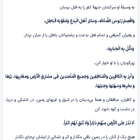
به وسیلۀ او سرکشان جبهۀ کفر را به قتل برسان
وَاقْصِمْ رُءُوسَ الضَّلَالَهِ، وَسَائِرَ أَهْلِ الْبِدَعِ وَمُقَوِّیَهَ الْبَاطِلِ،
و رهبران گمراهی و تمام اهل بدعت و پشتیبانان باطل را از میان بردار.
‏ وَذَلِّلْ بِهِ الْجَبَابِرَهَ،
زورگویان را با او خوار کن،
وَأَبِرْ بِهِ الْکَافِرِینَ وَالْمُنَافِقِینَ وَجَمِیعَ الْمُلْحِدِینَ فِی مَشَارِقِ الْأَرْضِ وَمَغَارِبِهَا، بَرِّهَا
وَ بَحْرِهَا وَسَهْلِهَا وَجَبَلِهَا،
و کافران، منافقان و همۀ بی‌دینان را در شرق و غربهای زمین، در خشکی و دریا،
در دشت و کوه نابود کن
لَا تَذَرْ عَلَی الْأَرْضِ‏ مِنْهُمْ‏ دَیَّاراً وَلَا تُبْقِ لَهُمْ آثَاراً
.
هیچ یک از آنان را در زمین باقی مگذار و اثر و نشانی از ایشان برجای نگذار.