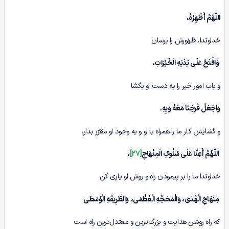
اللّٰهُمَّ أَظْهِرْہُ،
خداوندا، ظهورش را برسان
وَافْتَحْ عَلَی یَدَیْهِ الْخَیْرَاتِ،
و باب امور خیر را به دست او بگشا
وَاجْعَلْ فَرَجَنَا مَعَهُ وَبِهِ.
و گشایش کار ما را همراه با او و به وجود او مقرّر بدار.
اللّٰهُمَّ أَعِنَّا عَلَی سُلُوکِ الْمِنْهَاجِ
[27]
،
خداوندا ما را بر پیمودن راه و روش او یاری کن
مِنْهَاجِ الْهُدَى، وَالْمَحَجَّهِ الْعُظْمَى،
وَالطَّرِیقَهِ الْوُسْطَى
که راه روشن هدایت و بزرگ‌ترین و معتدل‌ترین راه است