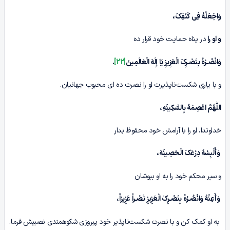
وَاجْعَلْهُ فِی کَنَفِکَ،
و او را
در پناه حمایت خود قرار ده
وَانْصُـرْہُ بِنَصْـرِکَ الْعَزِیزِ یَا إِلَهَ الْعَالَمِینَ
[22]
.
و با یاری شکست‌ناپذیرت او را نصرت ده اى محبوب جهانیان.
اللّٰهُمَّ اعْصِمْهُ بِالسَّکِینَهِ،
خداوندا، او را با آرامش خود محفوظ بدار
وَأَلْبِسْهُ دِرْعَکَ الْحَصِینَهَ،
و سپر محکم خود را به او بپوشان
وَأَعِنْهُ وَانْصُـرْہُ بِنَصْـرِکَ الْعَزِیزِ نَصْـراً عَزِیزاً،
به او کمک کن و با نصرت شکست‌ناپذیر خود پیروزی شکوهمندی نصیبش فرما.