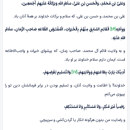
وَعَلِیِّ بْنِ مُحَمَّدٍ، وَالْحَسَنِ بْنِ عَلِیٍّ، سَلَامُ اللّٰهِ وَبَرَکَاتُهُ عَلَیْهِمْ أَجْمَعِینَ،
علی بن محمد، و حسن بن علی، که سلام و برکات خداوند بر همۀ آنان باد.
وَوِلَایَهِ
[16]
الْقَائِمِ السَّابِقِ مِنْهُمْ بِالْخَیْرَاتِ، الْمُفْتَـرَضِ الطَّاعَهِ صَاحِبِ الزَّمَانِ، سَلَامُ
اللّٰهِ عَلَیْهِ
.
و به ولایت قائم آل محمد، صاحب زمان، که پیشوای خیرات و واجب‌الاطاعه
است، ایمان دارم. سلام خداوند بر او باد.
أَدِینُکَ یَارَبِّ بِطَاعَتِهِمْ وَوِلاَیَتِهِمْ،
[17]
وَالتَّسْلِیمِ لِفَرْضِهِمْ،
خداوندا! با اطاعت و ولایت آنان، و تسلیم بودن در برابر فرمانشان دین تو را
پیروی می‌کنم.
رَاضِیاً غَیْرَ مُنْکِرٍ، وَلاَ مُسْتَکْبِـرٍ وَلاَ مُسْتَنْکِفٍ
و رضایت من بدون هرگونه انکار یا گردن‌کشی و سرپیچی