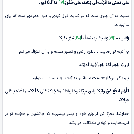
عَلَی مَعْنَى مَا أَنْزَلْتَ فِی کِتَابِکَ عَلَی حُدُودِ
[18]
مَا أَتَانَا فِیهِ،
نسبت به آن چیزی است که در کتابت نازل کردی و طبق حدودی است که برای
ما آوردند.
رَاضِیاً بـِمَا
[19]
رَضِیتَ بِهِ، مُسَلِّماً
[20]
مُقِرّاً بِذَلِکَ
به آنچه تو رضایت داده‌ای، راضی و تسلیم هستم و به آن اعتراف می‌کنم.
یَا رَبِّ، رَاهِباً لَکَ، رَاغِباً فِیمَا لَدَیْکَ
.
پروردگار من! از عظمتت بیمناک و به آنچه نزد توست، امیدوارم.
اللّٰهُمَّ ادْفَعْ عَنْ وَلِیِّکَ وَابْنِ نَبِیِّکَ وَخَلِیفَتِکَ وَحُجَّتِکَ عَلَی خَلْقِکَ،
وَالشَّاهِدِ عَلَی
عِبَادِکَ،
خداوندا، دفاع کن از ولیّ خود و پسـر پیامبـرت که جانشیـن و حجّت تو بر
آفریده‌هایت و گواه بر بندگانت مى‌باشد