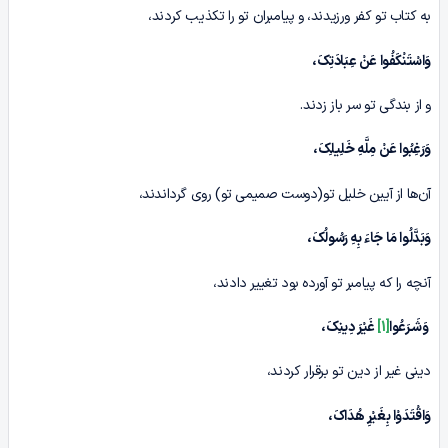
به کتاب تو کفر ورزیدند، و پیامبران تو را تکذیب کردند،
وَاسْتَنْکَفُوا عَنْ عِبَادَتِکَ،
و از بندگی تو سر باز زدند.
وَرَغِبُوا عَنْ مِلَّهِ خَلِیلِکَ،
آن‌ها از آیین خلیل تو(دوست صمیمی تو) روی گرداندند،
وَبَدَّلُوا مَا جَاءَ بِهِ رَسُولُکَ،
آنچه را که پیامبر تو آورده بود تغییر دادند،
وَشَـرَعُوا
[1]
غَیْرَ دِینِکَ،
دینی غیر از دین تو برقرار کردند،
وَاقْتَدَوْا بِغَیْرِ هُدَاکَ،