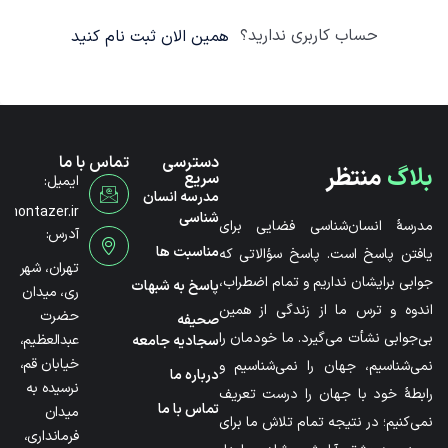
حساب کاربری ندارید؟
همین الان ثبت نام کنید
دسترسی
تماس با ما
بلاگ
منتظر
سریع
ایمیل:
مدرسه انسان
@montazer.ir
شناسی
مدرسۀ انسان‌شناسی فضایی برای
آدرس:
مناسبت ها
یافتن پاسخ است. پاسخ سؤالاتی که
تهران، شهر
جوابی برایشان نداریم و تمام اضطراب،
پاسخ به شبهات
ری، میدان
اندوه و ترس ما از زندگی از همین
حضرت
صحیفه
بی‌جوابی نشأت می‌گیرد. ما خودمان را
عبدالعظیم،
سجادیه جامعه
خیابان قم،
نمی‌شناسیم، جهان را نمی‌شناسیم و
درباره ما
نرسیده به
رابطۀ خود با جهان را درست تعریف
تماس با ما
میدان
نمی‌کنیم؛ در نتیجه تمام تلاش ما برای
فرمانداری،