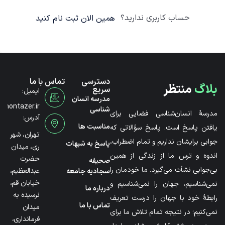
حساب کاربری ندارید؟
همین الان ثبت نام کنید
دسترسی
تماس با ما
بلاگ
منتظر
سریع
ایمیل:
مدرسه انسان
@montazer.ir
شناسی
مدرسۀ انسان‌شناسی فضایی برای
آدرس:
مناسبت ها
یافتن پاسخ است. پاسخ سؤالاتی که
تهران، شهر
جوابی برایشان نداریم و تمام اضطراب،
پاسخ به شبهات
ری، میدان
اندوه و ترس ما از زندگی از همین
حضرت
صحیفه
بی‌جوابی نشأت می‌گیرد. ما خودمان را
عبدالعظیم،
سجادیه جامعه
خیابان قم،
نمی‌شناسیم، جهان را نمی‌شناسیم و
درباره ما
نرسیده به
رابطۀ خود با جهان را درست تعریف
تماس با ما
میدان
نمی‌کنیم؛ در نتیجه تمام تلاش ما برای
فرمانداری،