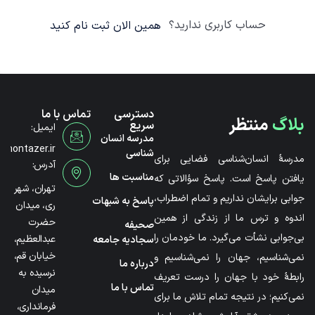
حساب کاربری ندارید؟
همین الان ثبت نام کنید
دسترسی
تماس با ما
بلاگ
منتظر
سریع
ایمیل:
مدرسه انسان
@montazer.ir
شناسی
مدرسۀ انسان‌شناسی فضایی برای
آدرس:
مناسبت ها
یافتن پاسخ است. پاسخ سؤالاتی که
تهران، شهر
جوابی برایشان نداریم و تمام اضطراب،
پاسخ به شبهات
ری، میدان
اندوه و ترس ما از زندگی از همین
حضرت
صحیفه
بی‌جوابی نشأت می‌گیرد. ما خودمان را
عبدالعظیم،
سجادیه جامعه
خیابان قم،
نمی‌شناسیم، جهان را نمی‌شناسیم و
درباره ما
نرسیده به
رابطۀ خود با جهان را درست تعریف
تماس با ما
میدان
نمی‌کنیم؛ در نتیجه تمام تلاش ما برای
فرمانداری،