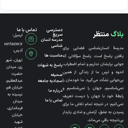
دسترسی
تماس با ما
بلاگ
منتظر
سریع
ایمیل:
مدرسه انسان
@montazer.ir
شناسی
مدرسۀ انسان‌شناسی فضایی برای
آدرس:
مناسبت ها
یافتن پاسخ است. پاسخ سؤالاتی که
تهران، شهر
جوابی برایشان نداریم و تمام اضطراب،
پاسخ به شبهات
ری، میدان
اندوه و ترس ما از زندگی از همین
حضرت
صحیفه
بی‌جوابی نشأت می‌گیرد. ما خودمان را
عبدالعظیم،
سجادیه جامعه
خیابان قم،
نمی‌شناسیم، جهان را نمی‌شناسیم و
درباره ما
نرسیده به
رابطۀ خود با جهان را درست تعریف
تماس با ما
میدان
نمی‌کنیم؛ در نتیجه تمام تلاش ما برای
فرمانداری،
رسیدن به عشق، آرامش و شادی پایدار
خیابان
بی‌نتیجه باقی می‌ماند.
شهید