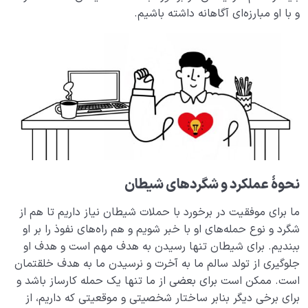
و با او مبارزه‌ای آگاهانه داشته باشیم.
چه چیزهایی راه نفوذ شیطان را در دل انسان باز می کند و
چگونه باید با آن مقابله کرد؟
بیماری‌های پنهان روح
0/15
شناخت بهشت و جهنم
0/22
نگاه ابدی و آمادگی برای آخرت
0/14
از خیال تا سلامت قلب
0/31
نحوۀ عملکرد و شگردهای شیطان
انسان در مرکز آفرینش
0/9
ما برای موفقیت در برخورد با حملات شیطان نیاز داریم تا هم از
شگرد و نوع حمله‌های او با خبر شویم و هم راه‌های نفوذ را بر او
دیدار جهان غیب
0/9
ببندیم. برای شیطان تنها رسیدن به هدف مهم است و هدف او
جلوگیری از تولد سالم ما به آخرت و نرسیدن ما به هدف خلقتمان
است. ممکن است برای بعضی از ما تنها یک حمله کارساز باشد و
برای برخی دیگر بنابر ساختار شخصیتی و موقعیتی که داریم، از