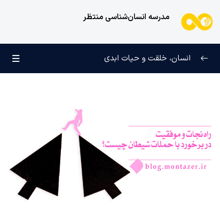
مدرسه انسان‌شناسی منتظر
انسان، خلقت و حیات ابدی
انسان و تجلیات هستی
0/6
علامت رشد در مسیر حق
0/5
چرا آفریده شده‌ایم؟
0/4
راز شادی و آرامش پایدار
0/13
خانواده آسمانی انسان
0/13
مهندسی نفس و تربیت روح
0/11