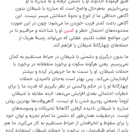
طبق فرمودۀ خداوند او را دشمن گرفته و به مبارزه با او
ما برای حمله استفاده می کند؟
برمی‌خیزیم. به‌هر‌حال واضح است که مبارزه با شیطان بدون
حمله سمت چپ شیطان با تشویق انسان به انجام گناه
آگاهی حداقلی ما از انوع و نحوۀ حملاتش میسر نیست. این
آگاهی باعث کمتر فریب خوردن ما می‌شود؛ چون در این ‌صورت
علت ترس از آینده، ریشه و دلیل دلشورۀ مداوم چیست؟
محدوده‌های احتمال خطر و
کمین
او را شناخته و مراقبیم تا در
این مواضع غفلت نکنیم. غفلتی که می‌تواند زمینۀ هریک‌ از
حسرت گذشته چگونه ما را از پا می اندازد و راهکار مبارزه با
حمله‌های چهارگانۀ شیطان را فراهم کند.
آن چیست؟
ما بدون درگیری و دشمنی با شیطان در صراط مستقیم به کمال
راه نجات و موفقیت در برخورد با حملات شیطان چیست؟
نمی‌رسیم. یعنی هرگونه سکوت و برخورد منفعلانه در برخورد با
ده نشانه کلیدی برای تشخیص حملات شیطان و مقابله با
حملات شیطان، او را نسبت به ما حریص‌تر کرده و بیشتر
آن ها
گرفتارمان می‌کند. پس بهتر است به‌جای ناامیدی، حملات
چهارگانۀ او را در حکم واکسنی در نظر بگیریم که قدرت ما را برای
چرا و چگونه شیطان گاهی مانع رشد و پیشرفت ما و گاهی
خطرات احتمالی بعدی افزایش می‌دهد؛ البته مقابله با شیطان
عامل آن است؟
لزوماً به‌معنی رودررو شدن با او نیست. گاهی‌وقت‌ها بهترین روش
مبارزه با شیطان نادیده گرفتن آگاهانۀ تحریکات و وسوسه‌های
چرا شیطان بر صراط مستقیم در انتظار انسان نشسته است؟
اوست. درحقیقت همان‌طور که دشمن ما تمام تجربه و توان خود
شیطان چگونه می تواند در شناخت نقاط ضعف به ما کمک
را برای سقوط و انحرافمان از صراط مستقیم به کار می‌گیرد، ما هم
کند؟
باید از تمام ظرفیتمان در برخورد با حملات شیطان استفاده کرده