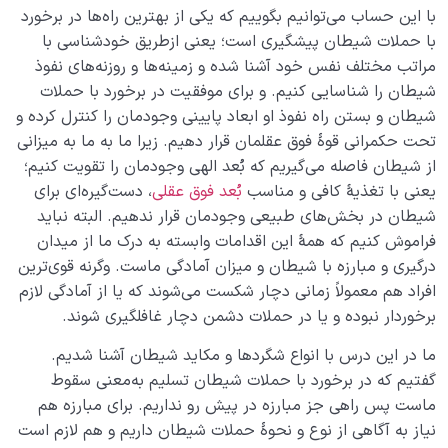
با این حساب می‌توانیم بگوییم که یکی از بهترین راه‌ها در برخورد
با حملات شیطان پیشگیری است؛ یعنی ازطریق خودشناسی با
مراتب مختلف نفس خود آشنا شده و زمینه‌ها و روزنه‌های نفوذ
شیطان را شناسایی کنیم. و برای موفقیت در برخورد با حملات
شیطان و بستن راه نفوذ او ابعاد پایینی وجودمان را کنترل کرده و
تحت حکمرانی قوۀ فوق عقلمان قرار دهیم. زیرا ما به ما به میزانی
از شیطان فاصله می‌گیریم که بُعد الهی وجودمان را تقویت کنیم؛
یعنی با تغذیۀ کافی و مناسب
بُعد فوق عقلی
، دست‌گیره‌ای برای
شیطان در بخش‌های طبیعی وجودمان قرار ندهیم. البته نباید
فراموش کنیم که همۀ این اقدامات وابسته به درک ما از میدان
درگیری و مبارزه با شیطان و میزان آمادگی ماست. وگرنه قوی‌ترین
افراد هم معمولاً زمانی دچار شکست می‌شوند که یا از آمادگی لازم
برخوردار نبوده و یا در حملات دشمن دچار غافلگیری شوند.
ما در این درس با انواع شگردها و مکاید شیطان آشنا شدیم.
گفتیم که در برخورد با حملات شیطان تسلیم به‌معنی سقوط
ماست پس راهی جز مبارزه در پیش رو نداریم. برای مبارزه هم
نیاز به آگاهی از نوع و نحوۀ حملات شیطان داریم و هم لازم است