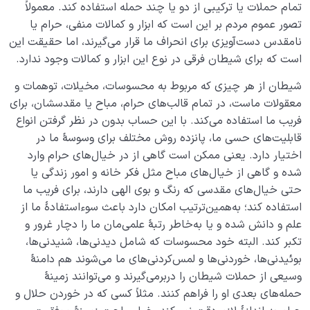
تمام حملات یا ترکیبی از دو یا چند حمله استفاده کند. معمولاً
تصور عموم مردم بر این است که ابزار و کمالات منفی، حرام یا
نامقدس دست‌آویزی برای انحراف ما قرار می‌گیرند، اما حقیقت این
است که برای شیطان فرقی در نوع این ابزار و کمالات وجود ندارد.
شیطان از هر چیزی که مربوط به محسوسات، مخیلات، توهمات و
معقولات ماست، در تمام قالب‌های حرام، مباح یا مقدسشان، برای
فریب ما استفاده می‌کند. با این‌ حساب بدون در نظر گرفتن انواع
قابلیت‌های حسی ما، پانزده روش مختلف برای وسوسۀ ما در
اختیار دارد. یعنی ممکن است گاهی از در خیال‌های حرام وارد
شده و گاهی از خیال‌های مباح مثل فکر خانه و امور زندگی یا
حتی خیال‌های مقدسی که رنگ و بوی الهی دارند، برای فریب ما
استفاده کند؛ به‌همین‌ترتیب امکان دارد باعث سوء‌استفادۀ ما از
علم و دانش شده و یا به‌خاطر رتبۀ علمی‌مان ما را دچار غرور و
تکبر کند. البته خود محسوسات که شامل دیدنی‌ها، شنیدنی‌ها،
بوئیدنی‌ها، خوردنی‌ها و لمس‌کردنی‌های ما می‌شوند هم دامنۀ
وسیعی از حملات شیطان را دربرمی‌گیرند و می‌توانند زمینۀ
حمله‌های بعدی او را فراهم کنند. مثلاً کسی که در خوردن حلال و