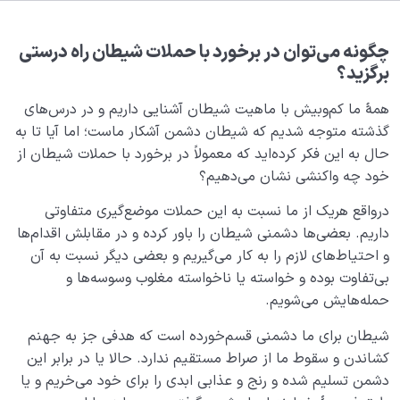
بلوغ کودک عزیز روان
0/8
قضا و قدر و اختیار
0/13
چگونه می‌توان در برخورد با حملات شیطان راه درستی
برگزید؟
ابتلاء و امتحان در زندگی
0/26
همۀ ما کم‌وبیش با ماهیت شیطان آشنایی داریم و در درس‌های
شیطان دشمن آشکار
گذشته متوجه شدیم که شیطان دشمن آشکار ماست؛ اما آیا تا به
0/14
حال به این فکر کرده‌اید که معمولاً در برخورد با حملات شیطان از
خود چه واکنشی نشان می‌دهیم؟
ماهیت شیطان چیست و چه ویژگی‌ هایی دارد؟
درواقع هریک از ما نسبت به این حملات موضع‌گیری متفاوتی
نقش شیطان در زندگی ما چیست، شیطان چگونه حریفی
داریم. بعضی‌ها دشمنی شیطان را باور کرده و در مقابلش اقدام‌ها
است؟
و احتیاط‌های لازم را به ‌کار می‌گیریم و بعضی دیگر نسبت به آن
شیطان دشمن آشکار؛ چگونه حملات شیطان را تشخیص
بی‌تفاوت بوده و خواسته یا ناخواسته مغلوب وسوسه‌ها و
دهیم؟
حمله‌هایش می‌شویم.
تسلیم یا مبارزه؟ در برخورد با حملات شیطان مناسب‌ ترین
شیطان برای ما دشمنی‌ قسم‌خورده است که هدفی جز به جهنم
اقدام کدام است؟
کشاندن و سقوط ما از صراط مستقیم ندارد. حالا یا در برابر این
دشمن تسلیم شده و رنج و عذابی ابدی را برای خود می‌خریم و یا
حمله شیطان از راست؛ شیطان چگونه از داشته های مثبت