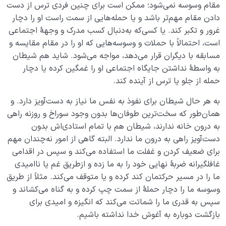
مقام وسوسه نمی‌شود؛ ممکن است برای چنین فردی ترس از دست
دادن مقام مهم‌تر باشد و یا حمله‌هایی از سمت راست او را دچار
غرور و تکبر کند. یا کسی‌که به‌دنبال کسب مدرک و وجهۀ اجتماعی
است، احتمالاً با حملات و وسوسه‌هایی که او را در مقام مقایسه و
مسابقه با دیگران قرار می‌دهد، مواجه می‌شود. شاید هم شیطان
به واسطۀ نداشتن جایگاه اجتماعی او را غمگین کرده یا دچار
حمله از جلو یا ترس از آینده کند.
به هر حال شیطان برای نفوذ به نفس ما نیاز به دست‌آویز دارد. و
همان‌طور که سخت‌ترین طوفان‌ها بدون وجود سوراخ و روزنه‌ راهی
به درون خانه ندارند، شیطان هم با تمام استادی‌اش بدون
دست‌آویز راهی به درون ما ندارد. البته گاهی از امور نه‌چندان مهم
برای ضعیف کردن و غفلت ما استفاده می‌کند و سپس در اقدامی
غافلگیرانه ضربۀ نهایی خود را به ما زده و ازطریق غم یا ناامیدی
ما را در مسیر حرکتمان کند کرده و یا متوقف می‌کند. مثلاً از طریق
وسوسه ما را دچار حملۀ از سمت چپ کرده و به گناه می‌کشاند و
سپس به قدری ما را شماتت می‌کند که انگیزه و امیدی برای
بازگشت دوباره به آغوش خدا نداشته باشیم.