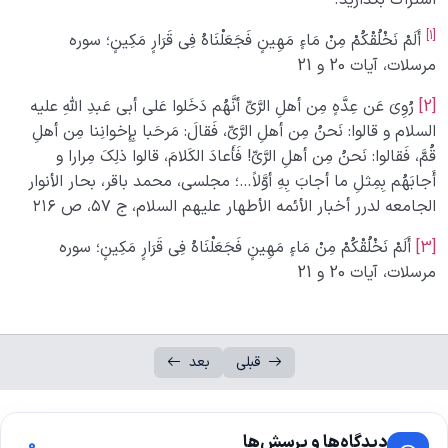
[1]
أَلَمْ نَخْلُقْکُمْ مِنْ مَاءٍ مَهِینٍ فَجَعَلْنَاهُ فِی قَرَارٍ مَکِینٍ؛ سوره
مرسلات، آیات 20 و 21
[2]
رُوِیَ عَن عِدَّهٍ مِن أهلِ الرَّیِّ أنَّهُم دَخَلوا عَلى أبی عَبدِ اللّهِ علیه
السلام و قالوا: نَحنُ مِن أهلِ الرَّیِّ، فَقالَ: مَرحَبا بِإِخوانِنا مِن أهلِ
قُمَّ، فَقالوا: نَحنُ مِن أهلِ الرَّیِّ! فَأَعادَ الکَلامَ، قالوا ذلِکَ مِرارا و
أَجابَهُم بِمِثلِ ما أجابَ بِهِ أوَّلاً…؛ مجلسی، محمد باقر، بحار الأنوار
الجامعه لدرر أخبار الأئمه الأطهار علیهم السلام، ج ۵۷، ص ۲۱۶
[3]
أَلَمْ نَخْلُقْکُمْ مِنْ مَاءٍ مَهِینٍ فَجَعَلْنَاهُ فِی قَرَارٍ مَکِینٍ؛ سوره
مرسلات، آیات 20 و 21
قبلی
بعد
دیدگاه‌ها و پرسش‌ها
0