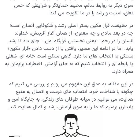
آیا توصیف بهشت امکان‌پذیر است؟ چرا خدا نهر عسل و
سوی دیگر به روابط سالم، محیط حمایتگر و شرایطی که حس
جوی شراب را مثال زده؟
تعلق، امنیت و رشد را در ما تقویت می کند.
بررسی قدمت بهشت از منظر عقل و ایمان؛ آیا بهشت پیش
در حقیقت، قرار مکین بستر اصلی رشد و شکوفایی انسان است؛
از دنیا وجود داشته است؟
چه در بعد مادی و چه معنوی. از همان آغاز آفرینش، خداوند
انسان را در رحم – یعنی نخستین قرارگاه امن – جای داد تا رشد
درهای بهشت چند تاست و هر یک مخصوص ورود چه
یابد. اما در ادامه این مسیر، یافتن یا از دست دادن «قرار مکین»
کسانی است؟
بستگی به انتخاب های ما دارد. گاهی ممکن است خانه ای، شغلی
یا رابطه ای را انتخاب کنیم که به جای آرامش، اضطراب برایمان به
وسعت بهشت فرصت یا تهدید؛ چگونه ورود به بهشت
ممکن است برای ما به تهدید تبدیل شود؟
همراه دارد.
بهشت تجلی بینهایت؛ رابطه بهشت با بینهایت طلبی انسان
در این مقاله، به عمق این مفهوم می رویم و بررسی می کنیم که
چیست؟
چگونه با شناخت خود، انتخاب های درست و اتصال به منبع
هدایت، می توانیم در میانه طوفان های زندگی، به جایگاه امن و
چرا شناختن ویژگی های بهشت برای انسانی که در مسیر
پایداری برسیم که ما را به سوی آرامش، رشد و کمال هدایت کند.
سلوک انسانی قرار دارد مهم است؟
آیا شوق بهشت در قلب شما جای گرفته است؛ چرا کسب این
شوق اهمیت دارد؟