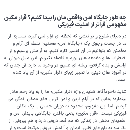
بلوغ کودک عزیز روان
0/8
قضا و قدر و اختیار
0/13
چه طور جایگاه امن واقعی مان را پیدا کنیم؟ قرار مکین
مفهومی فراتر از امنیت فیزیکی
ابتلاء و امتحان در زندگی
0/26
در دنیای شلوغ و پر تنشی که لحظه ای آرام نمی گیرد، بسیاری از
شیطان دشمن آشکار
ما در جست وجوی یک «جایگاه امن» هستیم؛ نقطه ای آرام و
0/14
مطمئن که بتوانیم در آن نفسی تازه کنیم، به آرامش برسیم و از
بیماری‌های پنهان روح
0/15
اضطراب ها و دغدغه های روزمره فاصله بگیریم. این میل درونی به
آرامش و پناه گرفتن، ریشه ای عمیق در وجود ما دارد؛ آن چنان که
شناخت بهشت و جهنم
0/22
در آموزه های دینی، با تعبیر زیبای «قرار مکین» از آن یاد شده
است.
مفهوم قرار مکین یا جایگاه امن چیست و چه اثری بر زندگی
شاید ناخودآگاه، شنیدن واژه «قرار مکین» ما را به یاد رحم مادر
مادی و معنوی انسان دارد؟
بیندازد؛ زمانی که در آرام ترین و امن ترین جای ممکن زندگی می
نگاهی به پاداش مومنین؛ آیا بهشت نهایت پاداش ماست؟
کردیم. اما این مفهوم، محدود به دوران جنینی یا یک مکان
فیزیکی نیست. «قرار مکین» یعنی یافتن جایگاهی پایدار، امن و
بهشت ظهور نفس، آیا ما به مکانی جز ساخته های خود
اطمینان بخش در زندگی که هم بُعد درونی دارد و هم بیرونی. از
وارد می شویم؟
یک سو به باورهای قلبی، ایمان و آرامش درونی مرتبط است و از