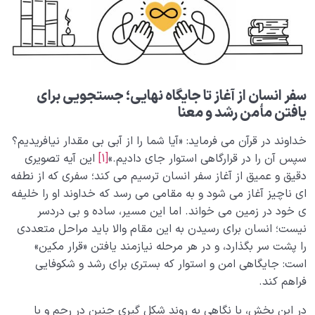
ارتباط قلب سلیم و بهشت چیست؟ چرا سلامت قلب کلید
ورود به بهشت است؟
تخیل بهشت؛ چگونه یک تمرین ساده می تواند زندگی ما را
دگرگون کند؟
سفر انسان از آغاز تا جایگاه نهایی؛ جستجویی برای
بررسی 7 نشانه از نشانه های فسق و راه هایی برای رهایی از
یافتن مأمن رشد و معنا
آن
خداوند در قرآن می فرماید: «آیا شما را از آبی بی مقدار نیافریدیم؟
تظاهر به دینداری یا دینداری اصیل؛ تحلیلی بر تفاوت میان
سپس آن را در قرارگاهی استوار جای دادیم.»
[1]
این آیه تصویری
باطن و ظاهر دینداری
دقیق و عمیق از آغاز سفر انسان ترسیم می کند؛ سفری که از نطفه
جهنم کجاست، دلیل گرفتار شدن در جهنم بیمارستان آخرت
ای ناچیز آغاز می شود و به مقامی می رسد که خداوند او را خلیفه
چیست؟
ی خود در زمین می خواند. اما این مسیر، ساده و بی دردسر
نیست؛ انسان برای رسیدن به این مقام والا باید مراحل متعددی
جهنم چیست؟ عدم سازگاری ما با بهشت چگونه جهنم را
را پشت سر بگذارد، و در هر مرحله نیازمند یافتن «قرار مکین»
می‌سازد؟
است: جایگاهی امن و استوار که بستری برای رشد و شکوفایی
اصالت بهشت چه نقشی در فهم ماهیت و جایگاه جهنم
فراهم کند.
دارد؟
در این بخش، با نگاهی به روند شکل گیری جنین در رحم و با