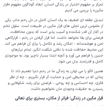
چرا انسان در گرو اعمالش است؛ عمل چگونه بهشت و جهنم
تمرکز بر مفهوم اختیار در زندگی انسان، ابعاد گوناگون مفهوم «قرار
را می سازد؟
مکین» را بررسی می کنیم.
گرفتاری در جهنم نفس چیست؟ راه تشخیص و عبور از آن
تبدیل نطفه ای ضعیف به یک انسان کامل در دل رحم مادر، یکی
چگونه است؟
از ملموس ترین تجلی های قرار مکین در طبیعت است. سلول تخم
در آغاز آن قدر شکننده و آسیب پذیر است که بدون محافظت،
تقسیم بندی انواع جهنم بر چه مبنایی است و چگونه زندگی
فرصتی برای بقا نخواهد داشت. اما قرار گرفتن در رحم – قرارگاهی
ما را تحت تاثیر قرار می دهد؟
امن و هوشمندانه – امکان رشد و تکامل را برای آن فراهم می کند.
بهشت و جهنم ارزان؛ چگونه با انتخاب‌های روزمره، سعادت
این محیط حفاظت شده با دقتی شگفت انگیز، تمام نیازهای
و رنج ابدی خود را شکل میدهیم؟
جنین را فراهم می آورد و آنچه ابتدا بسیار ناچیز بود، به موجودی
کامل و قدرتمند بدل می شود.
بهشت و جهنم در زندگی روزمره؛ هر انتخاب ما یک قدم در
مسیر ساختن سرنوشت ابدی
همین الگو را می توان به زندگی ما در رحم دنیا تعمیم داد: تا
زمانی که در محیطی امن و حمایت گر قرار نگیریم – چه از نظر
نگاه ابدی و آمادگی برای آخرت
0/14
فکری، چه احساسی و چه روحی – فرصتی برای رشد، شکوفایی و
رسیدن به حقیقت وجودی مان نخواهیم داشت.
از خیال تا سلامت قلب
0/31
قرار مکین در زندگی؛ فراتر از مکان، بستری برای تعالی
انسان در مرکز آفرینش
0/9