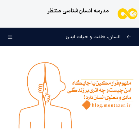
مدرسه انسان‌شناسی منتظر
انسان، خلقت و حیات ابدی
انسان و تجلیات هستی
0/6
علامت رشد در مسیر حق
0/5
چرا آفریده شده‌ایم؟
0/4
راز شادی و آرامش پایدار
0/13
خانواده آسمانی انسان
0/13
مهندسی نفس و تربیت روح
0/11