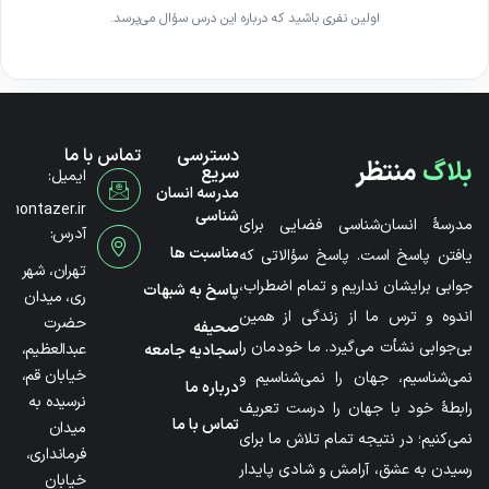
اولین نفری باشید که درباره این درس سؤال می‌پرسد.
دسترسی
تماس با ما
بلاگ
منتظر
سریع
ایمیل:
مدرسه انسان
@montazer.ir
شناسی
مدرسۀ انسان‌شناسی فضایی برای
آدرس:
مناسبت ها
یافتن پاسخ است. پاسخ سؤالاتی که
تهران، شهر
جوابی برایشان نداریم و تمام اضطراب،
پاسخ به شبهات
ری، میدان
اندوه و ترس ما از زندگی از همین
حضرت
صحیفه
بی‌جوابی نشأت می‌گیرد. ما خودمان را
عبدالعظیم،
سجادیه جامعه
خیابان قم،
نمی‌شناسیم، جهان را نمی‌شناسیم و
درباره ما
نرسیده به
رابطۀ خود با جهان را درست تعریف
تماس با ما
میدان
نمی‌کنیم؛ در نتیجه تمام تلاش ما برای
فرمانداری،
رسیدن به عشق، آرامش و شادی پایدار
خیابان