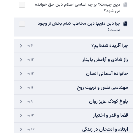
دین چیست؟ بر چه اساسی اسلام دین حق خوانده
می شود؟
چرا دین داریم؛ دین مخاطب کدام بخش از وجود
ماست؟
چرا آفریده شده‌ایم؟
0/4
راز شادی و آرامش پایدار
0/13
خانواده آسمانی انسان
0/13
مهندسی نفس و تربیت روح
0/11
بلوغ کودک عزیز روان
0/8
قضا و قدر و اختیار
0/13
ابتلاء و امتحان در زندگی
0/26