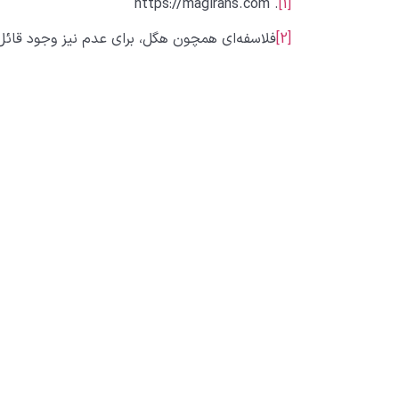
. https://magirans.com
[1]
[2]
فلاسفه­‌ای همچون هگل، برای عدم نیز وجود قائل 