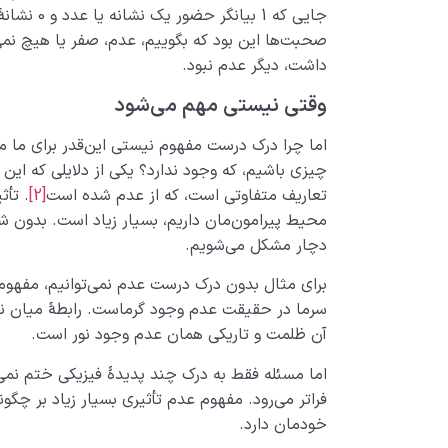
جایی که 1 ب
صحبت­‌ها این بود که بگوییم، عدم، صفر یا هیچ نمی
داشت، دیگر عدم نبود.
وقتی نیستی مهم می‌­شود
اما چرا درک درست مفهوم نیستی این‌قدر برای ما 
چیزی باشیم، که وجود ندارد؟ یکی از دلایلی که این م
تعاریف متفاوتی است، که از عدم شده است
[2]
. تأث
محیط پیرامون‌مان داریم، بسیار زیاد است. بدون ش
دچار مشکل می­‌شویم.
برای مثال بدون درک درست عدم نمی­‌توانیم، مفهو
سرما در حقیقت عدم وجود گرماست. رابطۀ میان نو
آن ظلمت و تاریکی همان عدم وجود نور است.
اما مسئله فقط به درک چند پدیدۀ فیزیکی ختم نمی­
فراتر می‌­رود. مفهوم عدم تأثیری بسیار زیاد بر چگو
خودمان دارد.