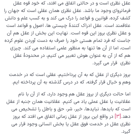
عقل نظری است و در حالتی اتفاق می افتد، که خود قوه عقل
نظام محبتی انسان
0/20
فرمانروای وجود ما باشد. عقل نظری همان عقلی است که جهان را
هدف خلقت و جایگاه انسان
کشف کرده، قوانین و قواعد را درک می کند و به کسب علم و دانش
0/7
علاقمند است. عقل ادراک کنندۀ چیستی ها، اصول و قواعد است
نقش الگو در حیات انسان
0/18
و عقل نظری بروز این قوه است. نهایت این بخش از عقل هم آن
جاست که فرد تمام هستی خود را صرف به دست آوردن علوم کرده
نسبت دنیا به آخرت
0/24
است، اما از آن ها تنها به منظور علمی استفاده می کند. چیزی
هم که از آن به عنوان هوش تعبیر می کنیم، در محدودۀ عقل
سنّت‌های الهی
0/20
نظری قرار می گیرد.
مرگ یا تولد؟
بروز دیگری از عقل که به آن پرداختیم، عقلی است که در خدمت
0/13
وهم و خیال قرار گرفته، که در درس گذشته به آن پرداخته ایم.
دنیا؛ باشگاه انسان‌سازی
0/8
اما حالت دیگری از بروز عقل هم وجود دارد، که از آن با نام
عقلانیت یا عقل عملی یاد می کنیم. عقلانیت همان جنبه از عقل
چگونه انسان شویم؟
0/18
است که بایدها، نبایدها، خیر، شر، حق و باطل را تشخیص می
دهد.
[3]
در واقع این بروز از عقل زمانی اتفاق می افتد که بروز
نظری عقل در خدمت فوق عقل یا بخش انسانی وجود قرار می
گیرد.