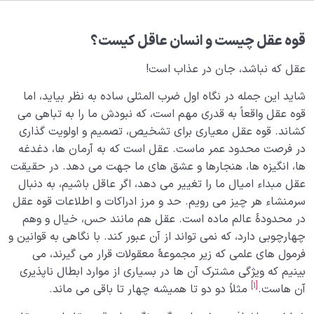
ویژگی ذاتی موجودات چگونه آنان را به 5 دستۀ کلی تقسیم
می‌کند؟
قوه عقل چیست و انسان عاقل کیست؟
قانون زوجیت چیست و ملاک‌های مهم در زوجیت بین دو
موجود کدامند؟
عقل که نباشد، جان در عذاب است!
حقیقت وجود انسان چیست؟ انسان کیست؟
شاید این جمله در نگاه اول ضرب المثلی ساده به نظر بیاید، اما
قوه عقل واقعاً به قدری مهم است، که نبودش ما را به تباهی می
معرفی ابعاد وجود انسان؛ آیا انسان به‌ جز جسم بُعد دیگری
کشاند. قوه عقل معیاری برای تشخیص، تصمیم و اولویت گذاری
هم دارد؟
در فرصت محدود عمر ماست. عقل است که به آرمان ها، دغدغه
ها، انگیزه ها، هنجارها و عشق­ های ما جهت می دهد. در حقیقت
بعد جمادی چیست؟ | منشأ علاقۀ انسان به تجمّلات و
عقل مبداء امیال ما را تغییر می دهد، اگر عاقل باشیم، به دنبال
مادیات
سرمنشاء هر چیز می رویم. حد و مرز ادراکات و اطلاعات قوه عقل
بعد گیاهی انسان چیست | جایگاه انسان در بعد گیاهی
در محدودۀ عالم ماده است. عقل هم مانند حس، خیال و وهم
چهارچوبی دارد، که نمی تواند از آن عبور کند. با نگاهی به قوانین و
من حیوانی چیست؟ | ما در کدام خصلت‌ها با حیوانات
فرمول های علمی که زیر مجموعۀ معقولات قرار می گیرند، می
مشترکیم؟
بینیم که ویژگی مشترک آن ها در بسیاری از موارد ابطال ناپذیری
[1]
عقل چیست؟ همیشه عقل دلیل برتری انسان نیست
آن هاست.
مثلاً دو دو تا همیشه چهار تا باقی می ماند.