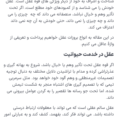
شناخت و اشراف به خود از دیگر ویژگی های قوه عقل است. عقل
منظور از «من حقیقی» در وجود انسان چیست؟ | معرفی
بالاتر از عقل یا فوق عقل
خودش را می شناسد و از کمبودهای خود مطلع است، اگر تحت
تأثیر وهم و خیال نباشد، منصفانه می داند که چه چیزی را می
حقیقت انسان در چیست؟ چرا انسان‌ها برداشت‌های غلطی
داند و چه چیزی را نمی داند، حتی خودش به آن چه نمی داند
از خود دارند؟
اعتراف می کند.
تعریف انسان چیست؟ آیا بازتعریف انسان و مفهوم آدمیت
در این مقاله به انواع بروزات عقل خواهیم پرداخت و تعریفی از
ضروری است؟
واژۀ عاقل می کنیم.
انسان بی نهایت طلب است یا موجودی سیری ناپذیر؟
عقل در خدمت حیوانیت
بررسی نقش و جایگاه انواع کمال در مراتب وجود انسان
اگر قوه عقل تحت تأثیر وهم یا خیال باشد، شروع به بهانه گیری و
عذرتراشی کرده و مدام با تراشیدن دلایل مختلف به دنبال توجیه
کمالات انسانی چیستند و چه ارتباطی با شادی و آرامش ما
تصمیمات غیرمنطقی و وهم آلود خود خواهد بود. مثل سرمربی
دارند؟
تیمی که با تصمیم گیری های اشتباه منجر به شکست تیمش
مفهوم کمال گرایی یا کمال طلبی چیست؟ آیا آن را درست
شده، اما تحت جو رسانه ها تقصیر را به گردن عوامل بیرونی می
فهمیده ایم؟
داند.
دین چیست؟ آیا دین مجموعه ای از احکام است؟ مخاطب
عقل سالم عقلی است که می تواند با معقولات ارتباط درستی
دین کیست؟
داشته باشد. می تواند فکر کند، بفهمد، کشف کند و به عبارتی امور