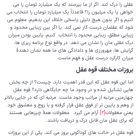
عقلی را درک کند. اگر از ما بپرسند که یک میلیارد تومان را می
قوای ادراکی انسان چیستند و چه می کنند؟ ׀ حس، خیال،
خواهی یا یک میلیون را؟ قاعدتاً یک میلیارد تومان را انتخاب می
وهم، عقل و قلب
کنیم و اگر بدون هیچ دلیلی پاسخی خلاف این بدهیم، معلوم می
کارکردها و آسیب های بخش حسی چگونه نقش حس در
شود که عقلمان درست کار نمی کند. یا اگر بین زیبایی محدود و
زندگی را بیان می کنند؟
زیبایی مطلق، زیبایی محدود را انتخاب کنیم، پایین بودن میزان
درک عقلی مان را نشان می دهد. در واقع نوع برنامه ریزی ها،
قوۀ تخیل چیست و چه نقشی در زندگی انسان دارد
گرایش ها، مهرورزی ها و دلدادگی های ما همه نشان دهندۀ
میزان کارکرد درست عقل و فهم ماست.
وهم چیست، چه ارتباطی با توهم دارد و چه نقشی در زندگی
ما ایفا می کند؟
بروزات مختلف قوه عقل
تعریف قوه عقل و بررسی تفاوت های میان انسان عاقل و
اما این قوه عقل که این قدر اهمیت دارد، چیست؟ از چه بخش
انسان باهوش
هایی تشکیل شده و در وجود ما چه جایگاهی دارد؟ قوه عقل
چهارمین مرتبه از مراتب وجود ماست. مرتبه ای که در جایی بالاتر
نفس یا روح چیست؟ آیا روح همان فعل و انفعالات درون
از وهم و پایین تر از فوق­ عقل قرار گرفته و با زوج و معشوق خود
مغز است؟
یعنی معقولات
[2]
آرام می گیرد. معقولات همۀ چیزهایی هستند
فوق عقل چیست ؟ بخش انسانی وجود ما چه نام دارد و
که برای عقل مان قابل درک و دریافت باشند.
چه کارکردی دارد؟
قوه عقل در حالت های گوناگونی بروز می کند، یکی از این بروزات