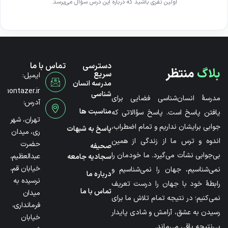
اولین نفری باشید که درباره این درس سؤال می‌پرسد.
دسترسی
تماس با ما
بلاگ
منتظر
سریع
ایمیل:
مدرسه انسان
@montazer.ir
شناسی
مدرسۀ انسان‌شناسی فضایی برای
آدرس:
مناسبت ها
یافتن پاسخ است. پاسخ سؤالاتی که
تهران، شهر
جوابی برایشان نداریم و تمام اضطراب،
پاسخ به شبهات
ری، میدان
اندوه و ترس ما از زندگی از همین
حضرت
صحیفه
بی‌جوابی نشأت می‌گیرد. ما خودمان را
عبدالعظیم،
سجادیه جامعه
خیابان قم،
نمی‌شناسیم، جهان را نمی‌شناسیم و
درباره ما
نرسیده به
رابطۀ خود با جهان را درست تعریف
تماس با ما
میدان
نمی‌کنیم؛ در نتیجه تمام تلاش ما برای
فرمانداری،
رسیدن به عشق، آرامش و شادی پایدار
خیابان
بی‌نتیجه باقی می‌ماند.