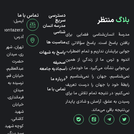
دسترسی
تماس با ما
بلاگ
منتظر
سریع
ایمیل:
مدرسه انسان
@montazer.ir
شناسی
مدرسۀ انسان‌شناسی فضایی برای
آدرس:
مناسبت ها
یافتن پاسخ است. پاسخ سؤالاتی که
تهران، شهر
جوابی برایشان نداریم و تمام اضطراب،
پاسخ به شبهات
ری، میدان
اندوه و ترس ما از زندگی از همین
حضرت
صحیفه
بی‌جوابی نشأت می‌گیرد. ما خودمان را
عبدالعظیم،
سجادیه جامعه
خیابان قم،
نمی‌شناسیم، جهان را نمی‌شناسیم و
درباره ما
نرسیده به
رابطۀ خود با جهان را درست تعریف
تماس با ما
میدان
نمی‌کنیم؛ در نتیجه تمام تلاش ما برای
فرمانداری،
رسیدن به عشق، آرامش و شادی پایدار
خیابان
بی‌نتیجه باقی می‌ماند.
شهید
کاشانی،
کوچه شهید
سید برزگر،