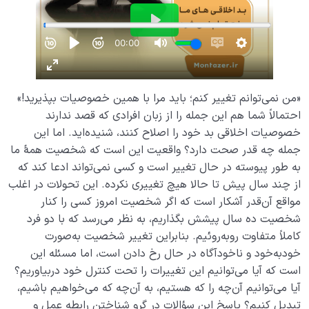
ریاضی خلقت دارد؟
دنیا مزرعه آخرت است | آخرت محصول عملکرد ما در
دنیاست
اعمال ما در رحم دنیا چه شباهتی با اعمال جنین در رحم
مادر دارد؟
«من نمی‌توانم تغییر کنم؛ باید مرا با همین خصوصیات بپذیرید!»
احتمالاً شما هم این جمله را از زبان افرادی که قصد ندارند
علت تفاوتهای فردی چیست و چرا شخصیت افراد باهم
خصوصیات اخلاقی بد خود را اصلاح کنند، شنیده‌اید. اما این
متفاوت است؟
جمله چه قدر صحت دارد؟ واقعیت این است که شخصیت همۀ ما
رابطه عمل و اخلاق چیست و آیا اخلاق قابل تغییر است؟
به ‌طور پیوسته در حال تغییر است و کسی نمی‌تواند ادعا کند که
از چند سال پیش تا حالا هیچ تغییری نکرده. این تحولات در اغلب
رابطه ظاهر و باطن چگونه رابطه‌ای است، کسب‌های ما
مواقع آن‌قدر آشکار است که اگر شخصیت امروز کسی را کنار
چگونه باطنمان را میسازند؟
شخصیت ده سال پیشش بگذاریم، به نظر می‌رسد که با دو فرد
کاملاً متفاوت روبه‌روئیم. بنابراین تغییر شخصیت به‌صورت
نقش اندازه در زندگی ما و جهان خلقت چیست؟
خودبه‌خود و ناخودآگاه در حال رخ دادن است، اما مسئله این
انسان شناسی چگونه به ما در تشخیص مشکلات روحی
است که آیا می‌توانیم این تغییرات را تحت کنترل خود دربیاوریم؟
کمک می‌کند؟
آیا می‌توانیم آن‌چه را که هستیم، به آن‌چه که می‌خواهیم باشیم،
تبدیل کنیم؟ پاسخ این سؤالات در گرو شناختن رابطه عمل و