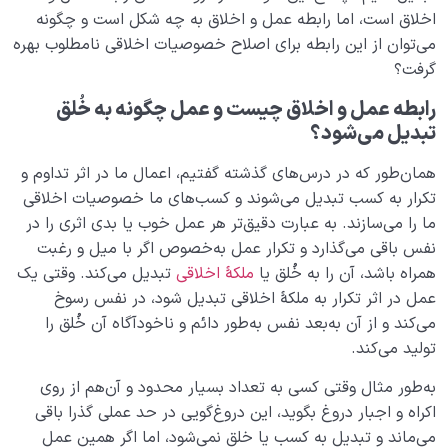
دلایل عقلی اثبات معاد چیست؟ آیا عالمی غیر از دنیا وجود
اخلاق است، اما رابطه عمل و اخلاق به چه شکل است و چگونه
دارد؟
می‌توان از این رابطه برای اصلاح خصوصیات اخلاقی نامطلوب بهره
گرفت؟
ویژگی‌های آخرت چیست؟ عالم پس از مرگ چه جور جایی
است؟
رابطه عمل و اخلاق چیست و عمل چگونه به خُلق
تبدیل می‌شود؟
مهم‌ترین ویژگی‌ها و شباهت‌های دنیا و آخرت چیست؟
همان‌طور که در درس‌های گذشته گفتیم، اعمال ما در اثر تداوم و
تفاوت‌های دنیا و آخرت چیست و هرکدام چه برتری‌هایی
تکرار به کسب تبدیل می‌شوند و کسب‌های ما خصوصیات اخلاقی
نسبت به هم دارند؟
ما را می‌سازند. به عبارت دقیق‌تر هر عمل خوب یا بدی اثری را در
اعتقاد یا عدم اعتقاد به آخرت چه تاثیری بر سبک زندگی ما
نفس باقی می‌گذارد و تکرار عمل به‌خصوص اگر با میل و رغبت
دارد؟
همراه باشد، آن را به خُلق یا
ملکۀ اخلاقی
تبدیل می‌کند. وقتی یک
عمل در اثر تکرار به ملکۀ اخلاقی تبدیل شود، در نفس رسوخ
چگونه تحمل سختی‌ ها را آسان و لذت‌ بخش کنیم؟
می‌کند و از آن به‌بعد نفس به‌طور دائم و ناخودآگاه آن خُلق را
احساس غم در اثر چه عواملی به‌ وجود می‌ آید و چگونه
تولید می‌کند.
درمان می‌ شود؟
به‌طور مثال وقتی کسی به تعداد بسیار محدود و آن‌هم از روی
مشکلات دنیا برای چیست و کدام بخش از وجود ما را درگیر
اکراه و اجبار دروغ بگوید، این دروغ‌گویی در حد عملی گذرا باقی
می کند؟
می‌ماند و تبدیل به کسب یا خلق نمی‌شود، اما اگر همین عمل