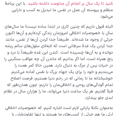
کنید تا یک سال بر انجام آن مداومت داشته باشید
. با این برنامۀ
منظم و پیوسته آن عمل در نفس ما تبدیل به کسب و دارایی
می‌شود.
البته قبول داریم که چنین کاری در ابتدا ساده نیست! ما سال‌های
سال با خصوصیات اخلاقی امروزمان زندگی کرده‌ایم و آن‌ها اکنون
جزئی از وجود ما شده‌اند. طبیعتاً جدا کردن آن‌ها از نفس، مانند
جدا کردن یک غدۀ سرطانی است که لابه‌لای سلول‌های سالم ریشه
دوانده و به آن‌ها چسبیده است. کندن این غده طبیعتاً با درد و
رنج همراه است، اما اگر بدانیم که ماندن آن چه عواقب سنگینی را
در حیات پس از مرگ به ‌دنبال دارد، همین حالا کمر همت را
می‌بندیم و خود را برای یک جهاد بزرگ با نفس آماده می‌کنیم.
خوشبختانه ما تا زمانی که در رحم دنیا هستیم، فرصت اصلاح
تمام آلودگی‌های روحی و اخلاقی‌مان را داریم؛ چون همان‌طور که
قبلاً گفتیم، هر یک ساعت دنیا می‌تواند، ما را هزاران سال در نظام
ابدی جلو بیندازد.
به‌عنوان نکتۀ پایانی لازم است اشاره کنیم، که خصوصیات اخلاقی
ارثی ما هم جزئی از کسب‌های ما هستند و تنها تفاوت‌شان با