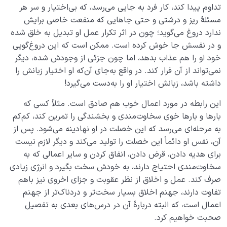
تداوم پیدا کند، کار فرد به جایی می‌رسد، که بی‌اختیار و سر هر
مرگ یا تولد؟
0/13
مسئلۀ ریز و درشتی و حتی جاهایی که منفعت خاصی برایش
ندارد دروغ می‌گوید؛ چون در اثر تکرار عمل او تبدیل به خلق شده
دنیا؛ باشگاه انسان‌سازی
0/8
و در نفسش جا خوش کرده است. ممکن است که این دروغ‌گویی
خود او را هم عذاب بدهد، اما چون جزئی از وجودش شده، دیگر
چگونه انسان شویم؟
0/18
نمی‌تواند از آن فرار کند. در واقع به‌جای آن‌که او اختیار زبانش را
داشته باشد، زبانش اختیار او را به‌دست می‌گیرد!
این رابطه در مورد اعمال خوب هم صادق است. مثلاً کسی که
بارها و بارها خوی سخاوت‌مندی و بخشندگی را تمرین کند، کم‌کم
به مرحله‌ای می‌رسد که این خصلت در او نهادینه می‌شود. پس از
آن، نفس او دائماً این خصلت را تولید می‌کند و دیگر لازم نیست
برای هدیه دادن، قرض دادن، انفاق کردن و سایر اعمالی که به
سخاوت‌مندی احتیاج دارند، به خودش سخت بگیرد و انرژی زیادی
صرف کند. عمل و اخلاق از نظر عقوبت و جزای اخروی نیز باهم
تفاوت دارند، جهنم اخلاق بسیار سخت‌تر و دردناک‌تر از جهنم
اعمال است، که البته دربارۀ آن در درس‌های بعدی به تفصیل
صحبت خواهیم کرد.