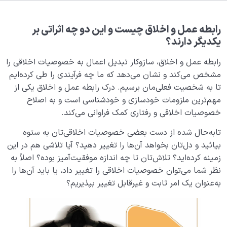
هدف خلقت و جایگاه انسان
0/7
نقش الگو در حیات انسان
0/18
رابطه عمل و اخلاق چیست و این دو چه اثراتی بر
یکدیگر دارند؟
نسبت دنیا به آخرت
0/24
رابطه عمل و اخلاق، سازوکار تبدیل اعمال به خصوصیات اخلاقی را
سنّت‌های الهی
مشخص می‌کند و نشان می‌دهد که ما چه فرآیندی را طی کرده‌ایم
0/20
تا به شخصیت فعلی‌مان برسیم. درک رابطه عمل و اخلاق یکی از
مهم‌ترین ملزومات خودسازی و خودشناسی است و به اصلاح
سنت‌های الهی، فرمول‌ها و قواعد ریاضی حاکم بر خلقت‌اند
خصوصیات اخلاقی و رفتاری کمک فراوانی می‌کند.
قانون قضا و قدر چیست و چگونه امور را به هم مربوط می
تابه‌حال شده از دست بعضی خصوصیات اخلاقی‌تان به ستوه
کند؟
بیائید و دل‌تان بخواهد آن‌ها را تغییر دهید؟ آیا تلاشی هم در این
رابطه قضا و قدر چیست؟ این قانون در کجای زندگی من
زمینه کرده‌اید؟ تلاش‌تان تا چه اندازه موفقیت‌آمیز بوده؟ اصلاً به
قرار دارد؟
نظر شما می‌توان خصوصیات اخلاقی را تغییر داد، یا باید آن‌ها را
به‌عنوان یک امر ثابت و غیرقابل تغییر بپذیریم؟
تعریف عمل چیست و اعمال ما چه کارکردی در زندگی‌مان
دارند؟
قانون عمل و عکس‌العمل چیست و چه نقشی در نظام