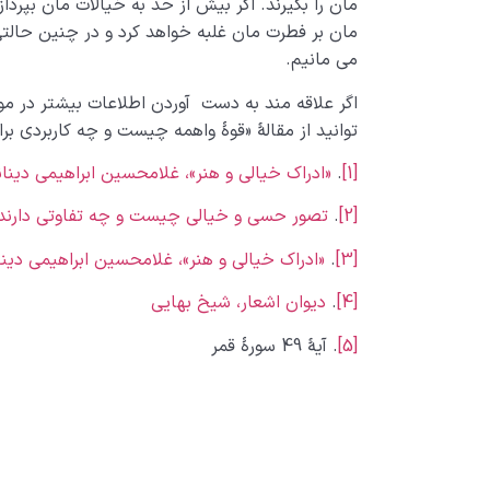
مان را بگیرند. اگر بیش از حد به خیالات مان بپرد
مان بر فطرت مان غلبه خواهد کرد و در چنین حالتی
می مانیم.
اگر علاقه مند به دست آوردن اطلاعات بیشتر در م
توانید از مقالۀ «قوۀ واهمه چیست و چه کاربردی برا
[1]
.
«ادراک خیالی و هنر»، غلامحسین ابراهیمی دینا
[2]
.
تصور حسی و خیالی چیست و چه تفاوتی دارند
[3]
.
«ادراک خیالی و هنر»، غلامحسین ابراهیمی دینا
[4]
.
دیوان اشعار، شیخ بهایی
[5]
. آیۀ 49 سورۀ قمر