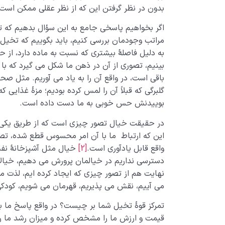
بدون در نظر گرفتن این که از نظر عقلی ممکن است ی
اگر بخواهیم پاسخی جامع به این سؤال بدهیم که 
مراتب وجودمان بررسی کنیم، باید بگوییم که تخیل در
به دلیل فاصلۀ بیشتری که نسبت به ماده دارد، از
بینیم، تصوری از آن در ذهن ما شکل می گیرد که 
باقی است، در واقع آن­ را به یاد می آوریم. مثل ص
گلبرگی که قبلاً آن را لمس کرده بودیم؛ مزۀ غذایی که
بوییدنش حس خوبی به ما دست داده است.
در حقیقت خیال تصور چیزی است که از طریق یکی از
این که ارتباط ما با آن امر محسوس قطع شده، تصوی
واقع قابل یادآوری است.
[2]
خیال مثل آشپزخانۀ نفس
دسترسی نداریم در خیالمان پرورش می دهیم، خیالا
نهایت هم از تصور چیزی که ایجاد کرده ایم، لذت می 
می آییم، نقش می پذیریم، قهرمان می شویم، کودک
تمرکز قوۀ تخیل شما بر چیست؟ در واقع پاسخ ما به
قیمت و ارزش ما را مشخص کرده و میزان رشد ما ر