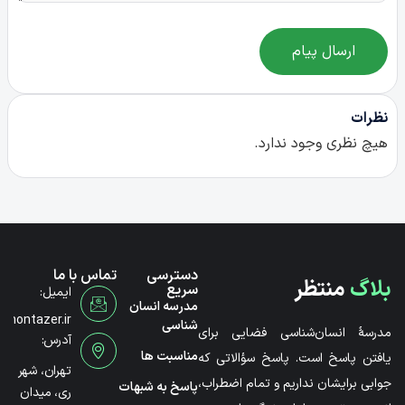
ارسال پیام
نظرات
هیچ نظری وجود ندارد.
دسترسی
تماس با ما
بلاگ
منتظر
سریع
ایمیل:
مدرسه انسان
@montazer.ir
شناسی
مدرسۀ انسان‌شناسی فضایی برای
آدرس:
مناسبت ها
یافتن پاسخ است. پاسخ سؤالاتی که
تهران، شهر
جوابی برایشان نداریم و تمام اضطراب،
پاسخ به شبهات
ری، میدان