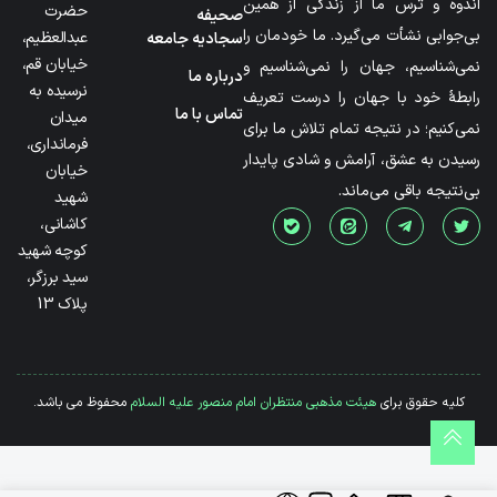
اندوه و ترس ما از زندگی از همین
حضرت
صحیفه
بی‌جوابی نشأت می‌گیرد. ما خودمان را
عبدالعظیم،
سجادیه جامعه
خیابان قم،
نمی‌شناسیم، جهان را نمی‌شناسیم و
درباره ما
نرسیده به
رابطۀ خود با جهان را درست تعریف
تماس با ما
میدان
نمی‌کنیم؛ در نتیجه تمام تلاش ما برای
فرمانداری،
رسیدن به عشق، آرامش و شادی پایدار
خیابان
بی‌نتیجه باقی می‌ماند.
شهید
کاشانی،
کوچه شهید
سید برزگر،
پلاک 13
کلیه حقوق برای
هیئت مذهبی منتظران امام منصور علیه السلام
محفوظ می باشد.