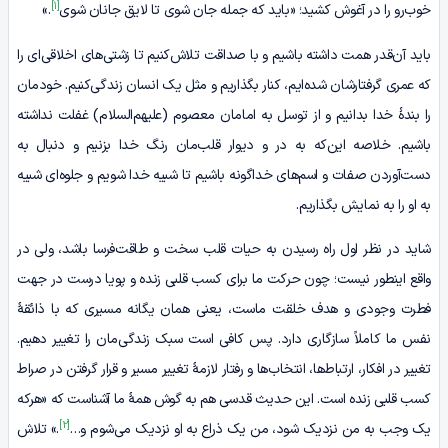
[1]
خو‌ب‌رو را در آغوش کشید؛ «باید که جمله جان شوی تا لایق جانان شوی
.»
باید آن‌قدر همت داشته ‌باشیم و با صداقت تلاش‌کنیم تا زشتی‌های اخلاقی‌ای را
که عمری گرفتارشان شده‌ایم، کنار بگذاریم و مثل یک انسان زندگی‌کنیم. خودمان
را بندۀ خدا بدانیم و از توسل به امامان معصوم (علیهم‌السلام) غفلت نداشته
‌باشیم. خلاصه این‌که به در و دیوار قلب‌مان رنگ خدا بزنیم و دنبال به
دست‌آوردن صفات و اسم‌های خداگونه باشیم تا شبیه خدا شویم و جلوه‌ای شبیه
به او را به نمایش بگذاریم.
شاید در نظر اول راه رسیدن به حیات قلب سخت و طاقت‌فرسا باشد، ولی در
واقع اینطور نیست؛ چون حرکت ما برای کسب قلبی زنده و پویا درست در جهت
فطرت وجودی و هدف خلقت ماست، یعنی همان یگانه مسیری که با ذائقۀ
نفس ما کاملاً سازگاری دارد. پس کافی است سبک زندگی‌مان را تغییر دهیم.
تغییر در افکار، ارتباط‌ها، انتخاب‌ها و رفتار لازمۀ تغییر مسیر و قرار گرفتن در صراط
کسب قلبی زنده است. این حدیث قدسی هم به گوش‌ همۀ ما آشناست که «هرکه
[2]
یک وجب به من نزدیک شود، من یک ذراع به او نزدیک می‌شوم و…
.» تلاش