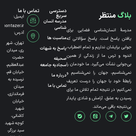
دسترسی
تماس با ما
بلاگ
منتظر
سریع
ایمیل:
مدرسه انسان
@montazer.ir
شناسی
مدرسۀ انسان‌شناسی فضایی برای
آدرس:
مناسبت ها
یافتن پاسخ است. پاسخ سؤالاتی که
تهران، شهر
جوابی برایشان نداریم و تمام اضطراب،
پاسخ به شبهات
ری، میدان
اندوه و ترس ما از زندگی از همین
حضرت
صحیفه
بی‌جوابی نشأت می‌گیرد. ما خودمان را
عبدالعظیم،
سجادیه جامعه
خیابان قم،
نمی‌شناسیم، جهان را نمی‌شناسیم و
درباره ما
نرسیده به
رابطۀ خود با جهان را درست تعریف
تماس با ما
میدان
نمی‌کنیم؛ در نتیجه تمام تلاش ما برای
فرمانداری،
رسیدن به عشق، آرامش و شادی پایدار
خیابان
بی‌نتیجه باقی می‌ماند.
شهید
کاشانی،
کوچه شهید
سید برزگر،