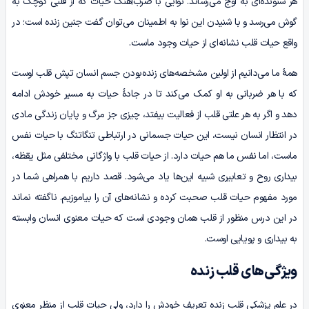
هر شنونده‌ای به اوج می‌رساند. نوایی با ضرب‌آهنگ حیات که از قلبی کوچک به
گوش می‌رسد و با شنیدن این نوا به اطمینان می‌توان گفت جنین زنده است؛ در
واقع حیات قلب نشانه‌ای از حیات وجود ماست.
همۀ ما می‌دانیم از اولین مشخصه‌های زنده‌بودن جسم انسان تپش قلب اوست
که با هر ضربانی به او کمک می‌کند تا در جادۀ حیات به مسیر خودش ادامه‌
دهد و اگر به هر علتی قلب از فعالیت بیفتد، چیزی جز مرگ و پایان زندگی مادی
در انتظار انسان نیست، این حیات جسمانی در ارتباطی تنگاتنگ با حیات نفس
ماست، اما نفس ما هم حیات دارد. از حیات قلب با واژگانی مختلفی مثل یقظه،
بیداری روح و تعابیری شبیه این‌ها یاد می‌شود. قصد داریم با همراهی شما در
مورد مفهوم حیات قلب صحبت کرده و نشانه‌های آن را بیاموزیم. ناگفته نماند
در این درس منظور از قلب همان وجودی است که حیات معنوی انسان وابسته
به بیداری و پویایی اوست.
ویژگی‌های قلب زنده
در علم پزشکی قلب زنده تعریف خودش را دارد، ولی حیات قلب از منظر معنوی