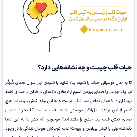
حیات قلب چیست و چه نشانه‌هایی دارد؟
تا به حال موسیقی حیات را شنیده‌اید؟ شاید با شنیدن این سوال صدای شُرشُر
آب یک جویبار یا صدای وزیدن نسیم از لابه‌لای برگ‌های درختان یا صدای نغمۀ
پرندگان در ذهنتان تداعی شد، شکی نیست همۀ این نواها گوش‌نوازند، اما هیچ
کدام از این نواهای دل‌انگیز موسیقی حیات قلب نیستند. آیا تجربۀ شنیدن
صدای تپش قلب یک جنین را داشته‌اید؟ موجودی که هنوز پا به این دنیا
نگذاشته ولی با تپش بی‌امان و پیوستۀ قلب کوچکش هیجان زندگی را در وجود