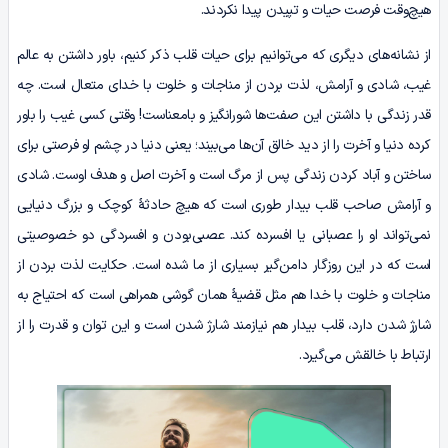
هیچ‌وقت فرصت حیات و تپیدن پیدا نکردند.
از نشانه‌های دیگری که می‌توانیم برای حیات قلب ذکر کنیم، باور داشتن به عالم
غیب، شادی و آرامش، لذت بردن از مناجات و خلوت با خدای متعال است. چه
قدر زندگی با داشتن این صفت‌ها شورانگیز و بامعناست! وقتی کسی غیب را باور
کرده دنیا و آخرت را از دید خالق آن‌ها می‌بیند؛ یعنی دنیا در چشم او فرصتی برای
ساختن و آباد کردن زندگی پس از مرگ است و آخرت اصل و هدف اوست. شادی
و آرامش صاحب قلب‌ بیدار طوری است که هیچ حادثۀ کوچک و بزرگ دنیایی
نمی‌تواند او را عصبانی یا افسرده کند. عصبی‌بودن و افسردگی دو خصوصیتی
است که در این روزگار دامن‌گیر بسیاری از ما شده است. حکایت لذت بردن از
مناجات و خلوت با خدا هم مثل قضیۀ همان گوشی همراهی است که احتیاج به
شارژ شدن دارد، قلب بیدار هم نیازمند شارژ شدن است و این توان و قدرت را از
ارتباط با خالقش می‌گیرد.