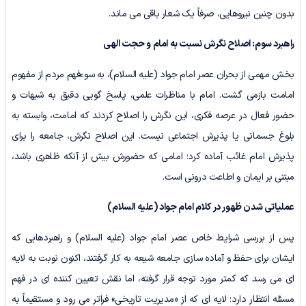
بدون چنین نیروهایی، صرفاً یک شعار باقی می ماند.
راهبرد سوم: اصلاح نگرش نسبت به امام و حجت الهی
بخش مهمی از بحران عصر امام جواد (علیه السلام)، به سوءفهم مردم از مفهوم
امامت بازمی گشت. امام با مناظرات علمی، پاسخ گویی دقیق به شبهات و
حضور فعال در عرصه فکری، این نگرش را اصلاح کردند که امامت، وابسته به
بلوغ جسمانی یا پذیرش اجتماعی نیست. این اصلاح نگرش، جامعه را برای
پذیرش امام غائب آماده کرد؛ امامی که حضورش بیش از آنکه ظاهری باشد،
مبتنی بر ایمان و اطاعت درونی است.
عملیاتی شدن ظهور در کلام امام جواد (علیه السلام)
پس از بررسی شرایط خاص عصر امام جواد (علیه السلام) و راهبردهایی که
ایشان برای حفظ و آماده سازی جامعه شیعه به کار گرفتند، اکنون نوبت به لایه
ای می رسد که کمتر مورد توجه قرار گرفته، اما نقش تعیین کننده ای در فهم
مسئله انتظار دارد؛ لایه ای که از «مدیریت تاریخی» فراتر می رود و مستقیماً به