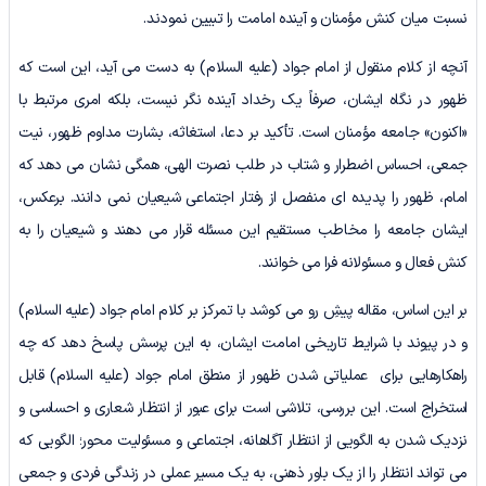
نسبت میان کنش مؤمنان و آینده امامت را تبیین نمودند.
آنچه از کلام منقول از امام جواد (علیه السلام) به دست می آید، این است که
ظهور در نگاه ایشان، صرفاً یک رخداد آینده نگر نیست، بلکه امری مرتبط با
«اکنون» جامعه مؤمنان است. تأکید بر دعا، استغاثه، بشارت مداوم ظهور، نیت
جمعی، احساس اضطرار و شتاب در طلب نصرت الهی، همگی نشان می دهد که
امام، ظهور را پدیده ای منفصل از رفتار اجتماعی شیعیان نمی دانند. برعکس،
ایشان جامعه را مخاطب مستقیم این مسئله قرار می دهند و شیعیان را به
کنش فعال و مسئولانه فرا می خوانند.
بر این اساس، مقاله پیشِ رو می کوشد با تمرکز بر کلام امام جواد (علیه السلام)
و در پیوند با شرایط تاریخی امامت ایشان، به این پرسش پاسخ دهد که چه
راهکارهایی برای عملیاتی شدن ظهور از منطق امام جواد (علیه السلام) قابل
استخراج است. این بررسی، تلاشی است برای عبور از انتظار شعاری و احساسی و
نزدیک شدن به الگویی از انتظار آگاهانه، اجتماعی و مسئولیت محور؛ الگویی که
می تواند انتظار را از یک باور ذهنی، به یک مسیر عملی در زندگی فردی و جمعی