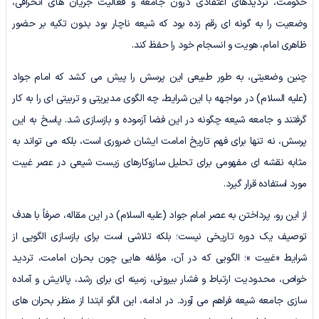
حکومت، تردیدهای اعتقادی درون جامعه و فعالیت جریان های انحرافی،
وضعیت را به گونه ای رقم زده بود که شیعه ناچار بود بدون تکیه بر حضور
ظاهری امام، هویت و انسجام خود را حفظ کند.
چنین وضعیتی، به طور طبیعی این پرسش را پیش می کشد که امام جواد
(علیه السلام) در مواجهه با این شرایط، چه الگوی مدیریتی و تربیتی ای را به کار
گرفتند و جامعه شیعه چگونه در این فضا آزموده و بازسازی شد. پاسخ به این
پرسش، نه تنها برای فهم تاریخ امامت ایشان ضروری است، بلکه می تواند به
مثابه نقشه ای مفهومی برای تحلیل سازوکارهای زیست شیعی در عصر غیبت
مورد استفاده قرار گیرد.
از این رو، پرداختن به عصر امام جواد (علیه السلام) در این مقاله، صرفاً با هدف
توصیف یک دوره تاریخی نیست؛ بلکه تلاشی است برای بازسازی الگویی از
شرایط «غیبت »؛ الگویی که در آن، مؤلفه هایی چون بحران امامت، تردید
خواص، محدودیت ارتباط و فشار بیرونی، زمینه ای برای رشد، پالایش و آماده
سازی جامعه شیعه فراهم می آورد. در ادامه، این الگو ابتدا از منظر بحران های