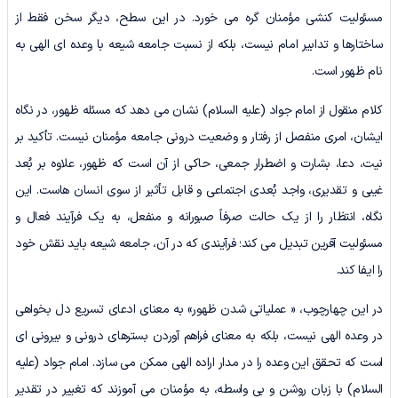
مسئولیت کنشی مؤمنان گره می خورد. در این سطح، دیگر سخن فقط از
ساختارها و تدابیر امام نیست، بلکه از نسبت جامعه شیعه با وعده ای الهی به
نام ظهور است.
کلام منقول از امام جواد (علیه السلام) نشان می دهد که مسئله ظهور، در نگاه
ایشان، امری منفصل از رفتار و وضعیت درونی جامعه مؤمنان نیست. تأکید بر
نیت، دعا، بشارت و اضطرار جمعی، حاکی از آن است که ظهور، علاوه بر بُعد
غیبی و تقدیری، واجد بُعدی اجتماعی و قابل تأثیر از سوی انسان هاست. این
نگاه، انتظار را از یک حالت صرفاً صبورانه و منفعل، به یک فرآیند فعال و
مسئولیت آفرین تبدیل می کند؛ فرآیندی که در آن، جامعه شیعه باید نقش خود
را ایفا کند.
در این چهارچوب، « عملیاتی شدن ظهور» به معنای ادعای تسریع دل بخواهی
در وعده الهی نیست، بلکه به معنای فراهم آوردن بسترهای درونی و بیرونی ای
است که تحقق این وعده را در مدار اراده الهی ممکن می سازد. امام جواد (علیه
السلام) با زبان روشن و بی واسطه، به مؤمنان می آموزند که تغییر در تقدیر