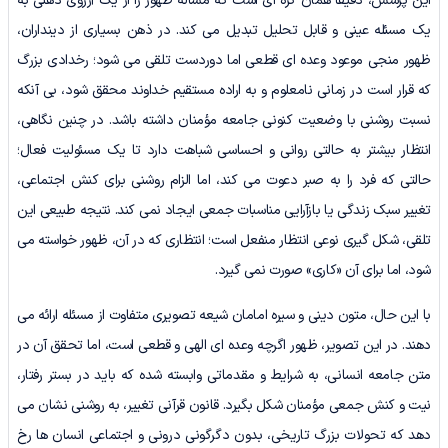
این پرسش، دقیقاً همان گره ای است که مساله ظهور را از یک آرزوی ذهنی به
یک مسئله عینی و قابل تحلیل تبدیل می کند. در ذهن بسیاری از دینداران،
ظهور منجی موعود وعده ای قطعی اما دوردست تلقی می شود؛ رخدادی بزرگ
که قرار است در زمانی نامعلوم و به اراده مستقیم خداوند محقق شود، بی آنکه
نسبت روشنی با وضعیت کنونی جامعه مؤمنان داشته باشد. در چنین نگاهی،
انتظار بیشتر به حالتی روانی و احساسی شباهت دارد تا یک مسئولیت فعال؛
حالتی که فرد را به صبر دعوت می کند، اما الزام روشنی برای کنش اجتماعی،
تغییر سبک زندگی یا بازآرایی مناسبات جمعی ایجاد نمی کند. نتیجه طبیعی این
تلقی، شکل گیری نوعی انتظار منفعل است؛ انتظاری که در آن، ظهور خواسته می
شود، اما برای آن «کاری» صورت نمی گیرد.
با این حال، متون دینی و سیره امامان شیعه تصویری متفاوت از مسئله ارائه می
دهند. در این تصویر، ظهور اگرچه وعده ای الهی و قطعی است، اما تحقق آن در
متن جامعه انسانی، به شرایط و مقدماتی وابسته شده که باید در بستر رفتار،
نیت و کنش جمعی مؤمنان شکل بگیرد. قانون قرآنی تغییر، به روشنی نشان می
دهد که تحولات بزرگ تاریخی، بدون دگرگونی درونی و اجتماعی انسان ها رخ