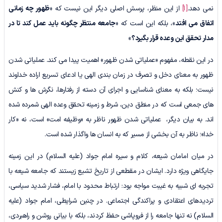
نمی دهد.
[1]
از این منظر، پرسش اصلی دیگر این نیست که «
ظهور چه زمانی
اتفاق می افتد
»، بلکه این است که «
جامعه منتظر چگونه باید عمل کند تا در
مدار تحقق این وعده قرار بگیرد؟
»
در این نقطه، مفهوم «عملیاتی شدن ظهور» اهمیت پیدا می کند. عملیاتی شدن
ظهور به معنای دخل و تصرف در زمان بندی الهی یا ادعای تسریع اراده خداوند
نیست؛ بلکه به معنای شناسایی و اجرای آن دسته از رفتارها، نگرش ها و کنش
های جمعی است که در منطق دین، شرط و زمینه تحقق وعده الهی شمرده شده
اند. به بیان دیگر، عملیاتی شدن ظهور ناظر به «وظیفه امت» است، نه «کار
خدا»؛ ناظر به آن بخشی از مسیر که به انسان ها واگذار شده است.
در میان امامان شیعه، کلام و سیره امام جواد (علیه السلام) در این زمینه
جایگاهی ویژه دارد. ایشان در مقطعی از تاریخ تشیع زیستند که جامعه شیعه با
تجربه ای شبیه به غیبت مواجه بود: ارتباط محدود با امام، فشار شدید سیاسی،
تردیدهای اعتقادی و پراکندگی اجتماعی. در چنین شرایطی، امام جواد (علیه
السلام) نه تنها جامعه را از فروپاشی حفظ کردند، بلکه با بیانی روشن و راهبردی،