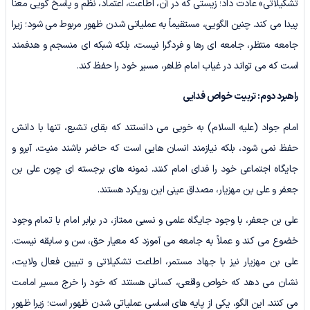
تشکیلاتی» عادت داد؛ زیستی که در آن، اطاعت، اعتماد، نظم و پاسخ گویی معنا
پیدا می کند. چنین الگویی، مستقیماً به عملیاتی شدن ظهور مربوط می شود؛ زیرا
جامعه منتظر، جامعه ای رها و فردگرا نیست، بلکه شبکه ای منسجم و هدفمند
است که می تواند در غیاب امام ظاهر، مسیر خود را حفظ کند.
راهبرد دوم:
تربیت خواص فدایی
امام جواد (علیه السلام) به خوبی می دانستند که بقای تشیع، تنها با دانش
حفظ نمی شود، بلکه نیازمند انسان هایی است که حاضر باشند منیت، آبرو و
جایگاه اجتماعی خود را فدای امام کنند. نمونه های برجسته ای چون علی بن
جعفر و علی بن مهزیار، مصداق عینی این رویکرد هستند.
علی بن جعفر، با وجود جایگاه علمی و نسبی ممتاز، در برابر امام با تمام وجود
خضوع می کند و عملاً به جامعه می آموزد که معیار حق، سن و سابقه نیست.
علی بن مهزیار نیز با جهاد مستمر، اطاعت تشکیلاتی و تبیین فعال ولایت،
نشان می دهد که خواص واقعی، کسانی هستند که خود را خرج مسیر امامت
می کنند. این الگو، یکی از پایه های اساسی عملیاتی شدن ظهور است؛ زیرا ظهور