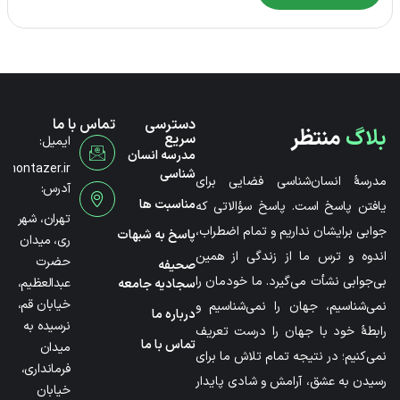
دسترسی
تماس با ما
بلاگ
منتظر
سریع
ایمیل:
مدرسه انسان
@montazer.ir
شناسی
مدرسۀ انسان‌شناسی فضایی برای
آدرس:
مناسبت ها
یافتن پاسخ است. پاسخ سؤالاتی که
تهران، شهر
جوابی برایشان نداریم و تمام اضطراب،
پاسخ به شبهات
ری، میدان
اندوه و ترس ما از زندگی از همین
حضرت
صحیفه
بی‌جوابی نشأت می‌گیرد. ما خودمان را
عبدالعظیم،
سجادیه جامعه
خیابان قم،
نمی‌شناسیم، جهان را نمی‌شناسیم و
درباره ما
نرسیده به
رابطۀ خود با جهان را درست تعریف
تماس با ما
میدان
نمی‌کنیم؛ در نتیجه تمام تلاش ما برای
فرمانداری،
رسیدن به عشق، آرامش و شادی پایدار
خیابان