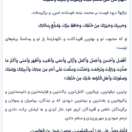
بارالها! درود فرست بر محمد؛ بنده، فرستاده، امین، و برگزیده‌ات،
وَحَبِیبِکَ وَخِیَرَتِکَ مِنْ خَلْقِکَ، وَحَافِظِ سِرِّکَ، وَمُبَلِّغِ رِسَالَاتِکَ
او که محبوب تو و بهترین آفریدگانت و نگهدارندۀ راز تو و رسانندۀ پیام‌های
توست؛
أَفْضَلَ وَأَحْسَنَ وَأَجْمَلَ وَأَکْمَلَ وَأَزْکَى وَأَنـْمَى وَأَطْیَبَ وَأَطْهَرَ وَأَسْنَى وَأَکْثَرَ مَا
صَلَّیْتَ وَبَارَکْتَ وَتَرَحَّمْتَ وَتَحَنَّنْتَ وَسَلَّمْتَ عَلَى أَحَدٍ مِنْ عِبَادِکَ وَأَنْبِیَائِکَ وَرُسُلِکَ
وَصِفْوَتِکَ وَأَهْلِ الْکَرَامَهِ عَلَیْکَ مِنْ خَلْقِکَ؛
برترین، نیکوترین، زیباترین، کامل‌ترین، پاک‌ترین و فزاینده‌ترین و دلپسندترین و
پاکیزه‌ترین و بلندترین و بیشترین درودی که بر بندگان، پیامبران و رسولان و
برگزیدگان خاص و آفریدگان کریم خود نثار کردی و به ایشان برکت دادی و
ترحم نمودی و مهر ورزیدی و سلام دادی.
اللّٰهُمَّ وَصَلِّ عَلَى عَلِیٍّ أَمِیرِالْمُؤْمِنِینَ، وَوَصِیِّ رَسُولِ رَبِّ الْعَالَمِینَ،