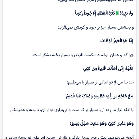
وَلَا تَزِیدُهُ
[1]
کَثْرَهُ الْعَطَاءِ إِلّا جُوداً وَکَرَماً
و بخشش بسیار، جز بر جود و کرمش نمی‌افزاید؛
إِنَّهُ هُوَ الْعَزِیزُ الْوَهَّابُ.
چرا که او همان توانمند شکست‌ناپذیر و بسیار بخشایشگر است.
اللّٰهُمَّ إِنّی أَسْأَلُکَ قَلِیلاً مِنْ کَثِیرٍ،
خدایا! من از تو اندکی از بسیار را می‌طلبم؛
مَعَ حَاجَهٍ بِى إِلَیْهِ عَظِیمَهٍ وَغِنَاکَ عَنْهُ قَدِیمٌ
با آنکه نیاز من به آن، بسیار بزرگ است و بی‌نیازی تو از آن، دیرینه و همیشگی.
وَهُوَ عِنْدِی کَثِیرٌ، وَهُوَ عَلَیْکَ سَهْلٌ یَسِیرٌ؛
آنچه می‌خواهم، پیش من بسیار بزرگ و باارزش است، اما برای تو بسیار ساده و