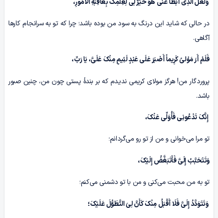
وَلَعَلَّ الَّذِی أَبْطَأَ عَنِّی هُوَ خَیْرٌ لِی لِعِلْمِکَ بِعَاقِبَهِ الْأُمُورِ،
در حالی که شاید این درنگ به سود من بوده باشد؛ چرا که تو به سرانجام کارها
آگاهی.
فَلَمْ أَرَ مَوْلىً کَرِیماً أَصْبَرَ عَلَى عَبْدٍ لَئِیمٍ مِنْکَ عَلَیَّ، یَا رَبِّ،
پروردگار من! هرگز مولای کریمی ندیدم که بر بندۀ پستی چون من، چنین صبور
باشد.
إِنَّکَ تَدْعُونِی فَأُوَلِّی عَنْکَ،
تو مرا می‌خوانی و من از تو رو می‌گردانم؛
وَتَتَحَبَّبُ إِلَیَّ فَأَتَبَغَّضُ إِلَیْکَ،
تو به من محبت می‌کنی و من با تو دشمنی می‌کنم؛
وَتَتَوَدَّدُ إِلَیَّ فَلَا أَقْبَلُ مِنْکَ کَأَنَّ لِیَ التَّطَوُّلَ عَلَیْکَ؛