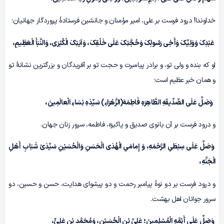
خداوندا! درود فرست بر علی، امیر مؤمنان و جانشین فرستادۀ پروردگار جهانیان؛
عَبْدِکَ وَوَلِیِّکَ وَأَخِی رَسُولِکَ وَحُجَّتِکَ عَلَى خَلْقِکَ، وَآیَتِکَ الْکُبْرَى، وَالنَّبَأَ الْعَظِیمِ،
او که بنده و ولی تو، و برادر پیامبرت و حجت تو بر آفریدگان و بزرگترین نشانۀ تو
و همان خبر عظیم است؛
وَصَلِّ عَلَى الصِّدِّیقَهِ الطَّاهِرَهِ فَاطِمَهَ(الزَّهْرَاءِ) سَیِّدَهِ نِسَاءِ الْعالَمِینَ،
و درود فرست بر آن بانوی صدیق و پاکیزه، فاطمه، سرور زنان جهان.
وَصَلِّ عَلَى سِبْطَیِ الرَّحْمَهِ، وَ إِمامَیِ الْهُدَى الْحَسَنِ وَالْحُسَیْنِ سَیِّدَیْ شَبَابِ أَهْلِ
الْجَنَّهِ،
و درود فرست بر دو نوۀ پیامبر رحمت و دو پیشوای هدایت، حسن و حسین، دو
سرور جوانان اهل بهشت.
وَصَلِّ عَلَى أَئِمَّهِ الْمُسْلِمِینَ؛ عَلِیِّ بْنِ الْحُسَیْنِ، وَمُحَمَّدِ بْنِ عَلِیٍّ،