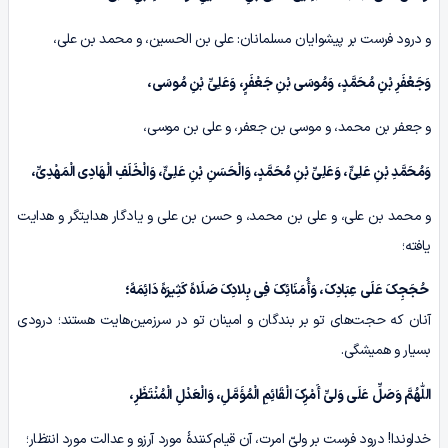
و درود فرست بر پیشوایان مسلمانان: علی بن الحسین، و محمد بن علی،
وَجَعْفَرِ بْنِ مُحَمَّدٍ، وَمُوسَى بْنِ جَعْفَرٍ، وَعَلِیِّ بْنِ مُوسَى،
و جعفر بن محمد، و موسی بن جعفر، و علی بن موسی،
وَمُحَمَّدِ بْنِ عَلِیٍّ، وَعَلِیِّ بْنِ مُحَمَّدٍ، وَالْحَسَنِ بْنِ عَلِیٍّ، وَالْخَلَفِ الْهَادِی الْمَهْدِیِّ،
و محمد بن علی، و علی بن محمد، و حسن بن علی و یادگار هدایتگر و هدایت
یافته؛
حُجَجِکَ عَلَى عِبَادِکَ، وَأُمَنَائِکَ فِی بِلادِکَ صَلَاهً کَثِیرَهً دَائِمَهً؛
آنان که حجت‌های تو بر بندگان و امینان تو در سرزمین‌هایت هستند؛ درودی
بسیار و همیشگی.
اللّٰهُمَّ وَصَلِّ عَلَى وَلیِّ أَمْرِکَ الْقَائِمِ الْمُؤَمَّلِ، وَالْعَدْلِ الْمُنْتَظَرِ،
خداوندا! درود فرست بر ولیّ امرت، آن قیام‌کنندۀ مورد آرزو و عدالت مورد انتظار؛