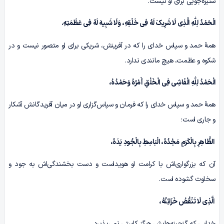
ستیزه‌جویی برای او نیست.
الْحَمْدُ لِلّٰهِ الَّذِی لَا شَرِیکَ لَهُ فِی خَلْقِهِ، وَلَا شَبِیهَ لَهُ فِی عَظَمَتِهِ.
همۀ حمد و سپاس خدای را که در آفرینش، شریکی برای او متصور نیست و در
شکوه و عظمت، هیچ مانندی ندارد.
الْحَمْدُ لِلّٰهِ الْفَاشِی فِى الْخَلْقِ أَمْرُهُ وَحَمْدُهُ،
همۀ حمد و سپاس خدای را که فرمان و سپاس‌گزاری او در میان آفریدگانش آشکار
و جاری است؛
الظَّاهِرِ بِالْکَرَمِ مَجْدُهُ، الْبَاسِطِ بِالْجُودِ یَدَهُ،
آن که بزرگواری‌اش با کرامت او هویداست و دست بخشندگی‌اش به جود و
سخاوت گشوده است.
الَّذِی لَا تَنْقُصُ خَزَائِنُهُ،
خدایی که گنجینه‌هایش هرگز کاستی نمی‌پذیرد