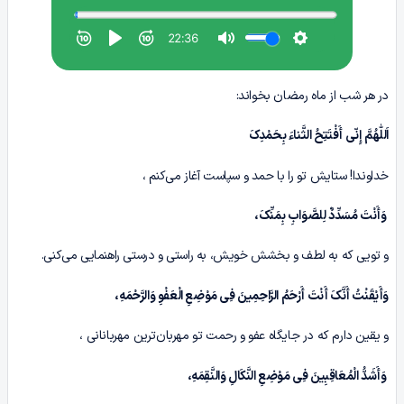
در هر شب از ماه رمضان بخواند:
اَللّٰهُمَّ إِنّی أَفْتَتِحُ الثَّناءَ بِحَمْدِکَ
خداوندا! ستایش تو را با حمد و سپاست آغاز می‌کنم ،
وَأَنْتَ مُسَدِّدٌ لِلصَّوَابِ بِمَنِّکَ،
و تویی که به لطف و بخشش خویش، به راستی و درستی راهنمایی می‌کنی.
وَأَیْقَنْتُ أَنَّکَ أَنْتَ أَرْحَمُ الرَّاحِمِینَ فِی مَوْضِعِ الْعَفْوِ وَالرَّحْمَهِ،
و یقین دارم که در جایگاه عفو و رحمت تو مهربان‌ترین مهربانانی ،
وَأَشَدُّ الْمُعَاقِبِینَ فِی مَوْضِعِ النَّکَالِ وَالنَّقِمَهِ،