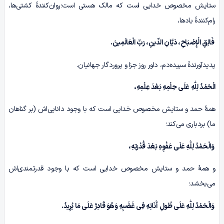
ستایش مخصوص خدایی است که مالک هستی است؛روان‌کنندۀ کشتی‌ها،
رام‌کنندۀ بادها،
فَالِقِ الْإِصْبَاحِ، دَیَّانِ الدِّینِ، رَبِّ الْعَالَمِینَ.
پدیدآورندۀ سپیده‌دم، داور روز جزا و پروردگار جهانیان.
الْحَمْدُ لِلّٰهِ عَلَى حِلْمِهِ بَعْدَ عِلْمِهِ،
همۀ حمد و ستایش مخصوص خدایی است که با وجود دانایی‌اش (بر گناهان
ما) بردباری می‌کند؛
وَالْحَمْدُ لِلّٰهِ عَلَى عَفْوِهِ بَعْدَ قُدْرَتِهِ،
و همۀ حمد و ستایش مخصوص خدایی است که با وجود قدرتمندی‌اش
می‌بخشد؛
وَالْحَمْدُ لِلّٰهِ عَلَى طُولِ أَنَاتِهِ فِی غَضَبِهِ وَهُوَ قَادِرٌ عَلَى مَا یُرِیدُ.