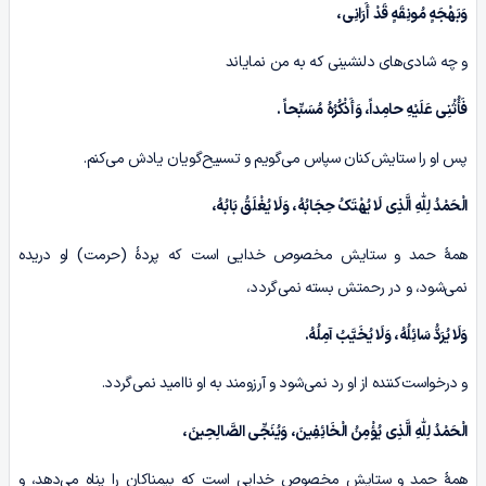
وَبَهْجَهٍ مُونِقَهٍ قَدْ أَرَانِی،
و چه شادی‌های دلنشینی که به من نمایاند
فَأُثْنِی عَلَیْهِ حامِداً، وَأَذْکُرُهُ مُسَبِّحاً .
پس او را ستایش‌کنان سپاس می‌گویم و تسبیح‌گویان یادش می‌کنم.
الْحَمْدُ لِلّٰهِ الَّذِی لَا یُهْتَکُ حِجَابُهُ، وَلَا یُغْلَقُ بَابُهُ،
همۀ حمد و ستایش مخصوص خدایی است که پردۀ (حرمت) او دریده
نمی‌شود، و در رحمتش بسته نمی‌گردد،
وَلَا یُرَدُّ سَائِلُهُ، وَلَا یُخَیَّبُ آمِلُهُ.
و درخواست‌کننده‌ از او رد نمی‌شود و آرزومند به او ناامید نمی‌گردد.
الْحَمْدُ لِلّٰهِ الَّذِی یُؤْمِنُ الْخَائِفِینَ، وَیُنَجِّی الصَّالِحِینَ،
همۀ حمد و ستایش مخصوص خدایی است که بیمناکان را پناه می‌دهد، و