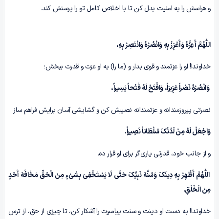
و هراسش را به امنیت بدل کن تا با اخلاص کامل تو را پرستش کند.
اللّٰهُمَّ أَعِزَّهُ وَأَعْزِزْ بِهِ وَانْصُرْهُ وَانْتَصِرْ بِهِ،
خداوندا! او را عزتمند و قوی بدار و (ما را) به او عزت و قدرت ببخش؛
وَانْصُرْهُ نَصْراً عَزِیزاً، وَافْتَحْ لَهُ فَتْحاً یَسِیراً،
نصرتی پیروزمندانه و عزتمندانه نصیبش کن و گشایشی آسان برایش فراهم ساز
وَاجْعَلْ لَهُ مِنْ لَدُنْکَ سُلْطَاناً نَصِیراً.
و از جانب خود، قدرتی یاری‌گر برای او قرار ده.
اللّٰهُمَّ أَظْهِرْ بِهِ دِینَکَ وَسُنَّهَ نَبِیِّکَ حَتَّى لَا یَسْتَخْفِیَ بِشَیْءٍ مِنَ الْحَقِّ مَخَافَهَ أَحَدٍ
مِنَ الْخَلْقِ.
خداوندا! به دست او دینت و سنت پیامبرت را آشکار کن، تا چیزی از حق، از ترس