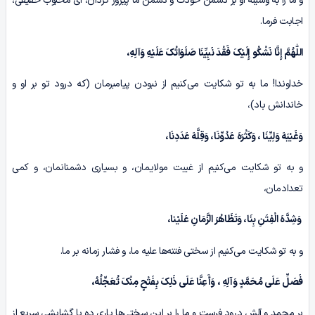
و ما را به وسیلۀ او بر دشمن خودت و دشمن ما پیروز گردان، ای محبوب حقیقی،
اجابت فرما.
اللّٰهُمَّ إِنَّا نَشْکُو إِلَیْکَ فَقْدَ نَبِیِّنَا صَلَوَاتُکَ عَلَیْهِ وَآلِهِ،
خداوندا! ما به تو شکایت می‌کنیم از نبودن پیامبرمان (که درود تو بر او و
خاندانش باد)،
وَغَیْبَهَ وَلِیِّنَا ، وَکَثْرَهَ عَدُوِّنَا، وَقِلَّهَ عَدَدِنَا،
و به تو شکایت می‌کنیم از غیبت مولایمان، و بسیاری دشمنانمان، و کمی
تعدادمان،
وَشِدَّهَ الْفِتَنِ بِنَا، وَتَظَاهُرَ الزَّمَانِ عَلَیْنا،
و به تو شکایت می‌کنیم از سختی فتنه‌ها علیه ما، و فشار زمانه بر ما.
فَصَلِّ عَلَى مُحَمَّدٍ وَآلِهِ ، وَأَعِنَّا عَلَى ذَلِکَ بِفَتْحٍ مِنْکَ تُعَجِّلُهُ،
بر محمد و آلش درود فرست و ما را بر این سختی‌ها یاری ده با گشایشی سریع از