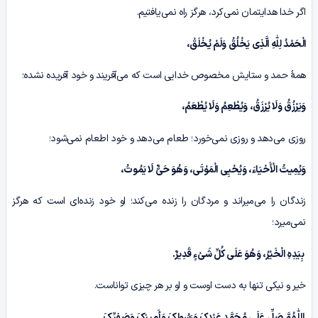
اگر خدا هدایتمان نمی‌کرد، هرگز راه نمی‌یافتیم.
الْحَمْدُ لِلّٰهِ الَّذِی یَخْلُقُ وَلَمْ یُخْلَقْ،
همۀ حمد و ستایش مخصوص خدایی است که می‌آفریند و خود آفریده نشده؛
وَیَرْزُقُ وَلَا یُرْزَقُ، وَیُطْعِمُ وَلَا یُطْعَمُ،
روزی می‌دهد و روزی نمی‌خورد؛ طعام می‌دهد و خود اطعام نمی‌شود؛
وَیُمِیتُ الْأَحْیَاءَ، وَیُحْیِی الْمَوْتَى، وَهُوَ حَیٌّ لَا یَمُوتُ،
زندگان را می‌میراند و مردگان را زنده می‌کند؛ او خود زنده‌ای است که هرگز
نمی‌میرد؛
بِیَدِهِ الْخَیْرُ، وَهُوَ عَلَى کُلِّ شَیْءٍ قَدِیرٌ.
خیر و نیکی تنها به دست اوست و او بر هر چیزی تواناست.
اللّٰهُمَّ صَلِّ عَلَى مُحَمَّدٍ عَبْدِکَ وَرَسُولِکَ وَأَمِینِکَ وَصَفِیِّکَ