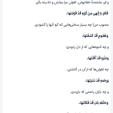
و ای بخشندهٔ خطاپوش، لغزش مرا ببخش و نادیده بگیر.
فَکَمْ یَا إِلَهِی مِنْ کُرْبَهٍ قَدْ فَرَّجْتَها،
محبوب من! چه بسیار سختی‌هایی که گره آنها را گشودی،
وَهُمُومٍ قَدْ کَشَفْتَهَا،
و چه اندوه‌هایی که از دل زدودی؛
وَعَثْرَهٍ قَدْ أَقَلْتَهَا،
چه لغزش‌ها که از آن در گذشتی،
وَرَحْمَهٍ قَدْ نَشَرْتَهَا،
و چه باران رحمتی که باریدی،
وَحَلْقَهِ بَلَاءٍ قَدْ فَکَکْتَهَا،