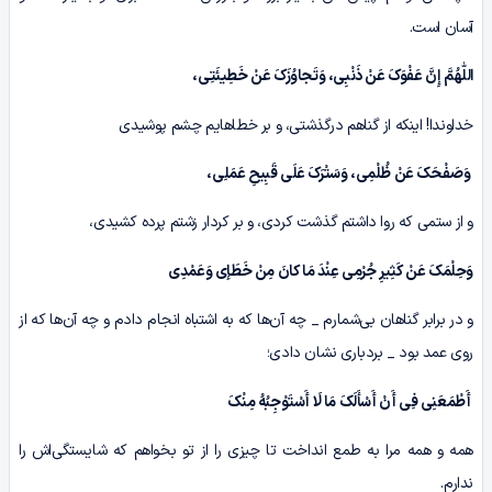
آسان است.
اللّٰهُمَّ إِنَّ عَفْوَکَ عَنْ ذَنْبِی، وَتَجاوُزَکَ عَنْ خَطِیئَتِی،
خداوندا! اینکه از گناهم درگذشتی، و بر خطاهایم چشم پوشیدی
وَصَفْحَکَ عَنْ ظُلْمِی، وَسَتْرَکَ عَلَى قَبِیحِ عَمَلِی،
و از ستمی که روا داشتم گذشت کردی، و بر کردار زشتم پرده کشیدی،
وَحِلْمَکَ عَنْ کَثِیرِ جُرْمِی عِنْدَ مَا کانَ مِنْ خَطَإی وَعَمْدِی
و در برابر گناهان بی‌شمارم _ چه آن‌ها که به اشتباه انجام دادم و چه آن‌ها که از
روی عمد بود _ بردباری نشان دادی؛
أَطْمَعَنِی فِی أَنْ أَسْأَلَکَ مَا لَا أَسْتَوْجِبُهُ مِنْکَ
همه و همه مرا به طمع انداخت تا چیزی را از تو بخواهم که شایستگی‌اش را
ندارم.