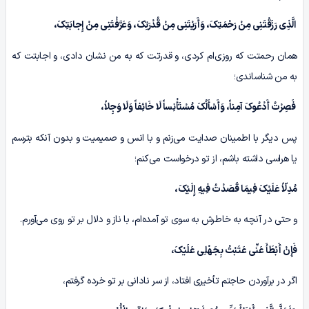
الَّذِی رَزَقْتَنِی مِنْ رَحْمَتِکَ، وَأَرَیْتَنِی مِنْ قُدْرَتِکَ، وَعَرَّفْتَنِی مِنْ إِجابَتِکَ،
همان رحمتت که روزی‌ام کردی، و قدرتت که به من نشان دادی، و اجابتت که
به من شناساندی؛
فَصِرْتُ أَدْعُوکَ آمِناً، وَأَسْأَلُکَ مُسْتَأْنِساً لَا خَائِفاً وَلَا وَجِلاً،
پس دیگر با اطمینان صدایت می‌زنم و با انس و صمیمیت و بدون آنکه بترسم
یا هراسی داشته باشم، از تو درخواست می‌کنم؛
مُدِلّاً عَلَیْکَ فِیمَا قَصَدْتُ فِیهِ إِلَیْکَ،
و حتی در آنچه به خاطرش به سوی تو آمده‌ام، با ناز و دلال بر تو روی می‌آورم.
فَإِنْ أَبْطَأَ عَنِّی عَتَبْتُ بِجَهْلِی عَلَیْکَ،
اگر در برآوردن حاجتم تأخیری افتاد، از سر نادانی بر تو خرده گرفتم،