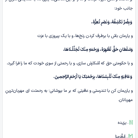
جانب خود؛
وَبِضُرٍّ تَکْشِفُهُ، وَنَصْرٍ تُعِزُّهُ،
و یارمان باش با برطرف کردن رنج‌ها، و با یک پیروزی با عزت
وَسُلْطانِ حَقٍّ تُظْهِرُهُ، وَرَحْمَهٍ مِنْکَ تُجَلِّلُـنَاهَا،
و با حکومتی حق که آشکارش سازی، و با رحمتی از سوی خودت که ما را فرا گیرد،
وَعَافِیَهٍ مِنْکَ تُلْبِسُنَاهَا، بِرَحْمَتِکَ یَا أَرْحَمَ الرَّاحِمِینَ.
و یاریمان کن با تندرستی و عافیتی که بر ما بپوشانی؛ به رحمتت ای مهربان‌ترینِ
مهربانان.
[1]
. یزیده
[2]
. مُغْرَمِنا