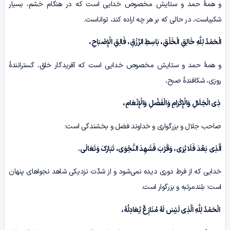
و همۀ حمد و ستایش مخصوص خدایی است که در هنگام خشم، بسیار
شکیباست، در حالی که بر هر چه اراده کند، تواناست.
الْحَمْدُ لِلّٰهِ خَالِقِ الْخَلْقِ، بَاسِطِ الرِّزْقِ، فَالِقِ الْإِصْبَاحِ،
و همۀ حمد و ستایش مخصوص خدایی است که آفریدگار خلق، گسترانندۀ
روزی، شکافندۀ صبح،
ذِى الْجَلَالِ وَالْإِکْرَامِ وَالْفَضْلِ وَالْإِنْعَامِ،
صاحب جلال و بزرگواری و خداوند فضل و بخشندگی است؛
الَّذِی بَعُدَ فَلَا یُرَى، وَقَرُبَ فَشَهِدَ النَّجْوَى، تَبَارَکَ وَتَعَالَى.
خدایی که از فرط دوری دیده نمی‌شود و از شدّت نزدیکی شاهد نجواهای پنهان
است؛ بلندمرتبه و بزرگوار است.
الْحَمْدُ لِلّٰهِ الَّذِی لَیْسَ لَهُ مُنَازِعٌ یُعَادِلُهُ،