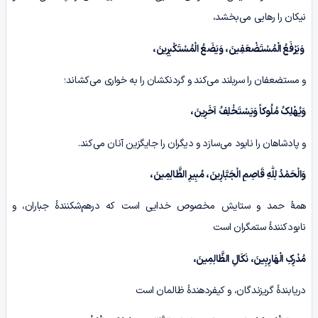
نیکان را رهایی می‌بخشد،
وَیَرْفَعُ الْمُسْتَضْعَفِینَ، وَیَضَعُ الْمُسْتَکْبِرِینَ،
و مستضعفان را سربلند می‌کند و گردنکشان را به خواری می‌کشاند؛
وَیُهْلِکُ مُلُوکاً وَیَسْتَخْلِفُ آخَرِینَ،
و پادشاهان را نابود می‌سازد و دیگران را جایگزین آنان می‌کند.
وَالْحَمْدُ لِلّٰهِ قَاصِمِ الْجَبَّارِینَ، مُبِیرِ الظَّالِمِینَ،
همۀ حمد و ستایش مخصوص خدایی است که درهم‌شکنندۀ جباران، و
نابودکنندۀ ستمگران است
مُدْرِکِ الْهَارِبِینَ، نَکَالِ الظَّالِمِینَ،
دریابندۀ گریزندگان، و کیفردهندۀ ظالمان است