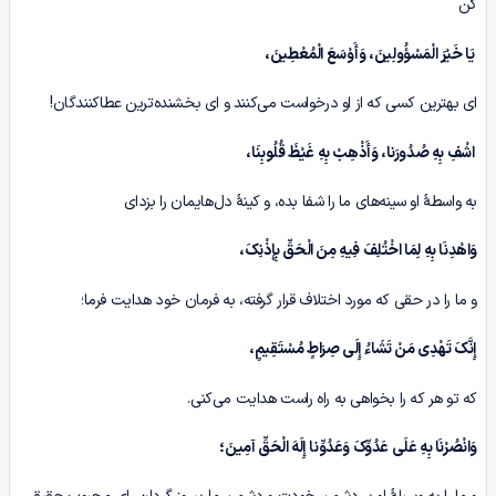
کن
یَا خَیْرَ الْمَسْؤُولِینَ، وَأَوْسَعَ الْمُعْطِینَ،
ای بهترین کسی که از او درخواست می‌کنند و ای بخشنده‌ترین عطاکنندگان!
اشْفِ بِهِ صُدُورَنا، وَأَذْهِبْ بِهِ غَیْظَ قُلُوبِنَا،
به واسطۀ او سینه‌های ما را شفا بده، و کینۀ دل‌هایمان را بزدای
وَاهْدِنَا بِهِ لِمَا اخْتُلِفَ فِیهِ مِنَ الْحَقِّ بِإِذْنِکَ،
و ما را در حقی که مورد اختلاف قرار گرفته، به فرمان خود هدایت فرما؛
إِنَّکَ تَهْدِی مَنْ تَشَاءُ إِلَى صِرَاطٍ مُسْتَقِیمٍ،
که تو هر که را بخواهی به راه راست هدایت می‌کنی.
وَانْصُرْنَا بِهِ عَلَى عَدُوِّکَ وَعَدُوِّنا إِلَهَ الْحَقِّ آمِینَ؛