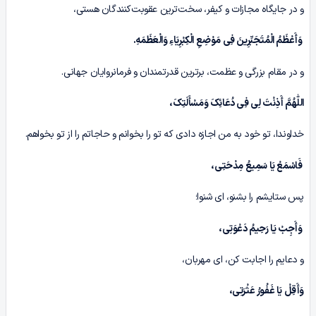
و در جایگاه مجازات و کیفر، سخت‌ترین عقوبت‌کنندگان هستی،
وَأَعْظَمُ الْمُتَجَبِّرِینَ فِی مَوْضِعِ الْکِبْرِیَاءِ وَالْعَظَمَهِ.
و در مقام بزرگی و عظمت، برترین قدرتمندان و فرمانروایان جهانی.
اللّٰهُمَّ أَذِنْتَ لِی فِی دُعَائِکَ وَمَسْأَلَتِکَ،
خداوندا، تو خود به من اجازه دادی که تو را بخوانم و حاجاتم را از تو بخواهم.
فَاسْمَعْ یَا سَمِیعُ مِدْحَتِی،
پس ستایشم را بشنو، ای شنوا؛
وَأَجِبْ یَا رَحِیمُ دَعْوَتِی،
و دعایم را اجابت کن، ای مهربان،
وَأَقِلْ یَا غَفُورُ عَثْرَتِی،