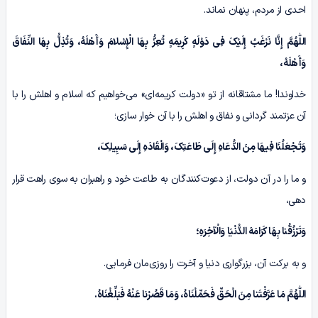
احدی از مردم، پنهان نماند.
اللّٰهُمَّ إِنَّا نَرْغَبُ إِلَیْکَ فِی دَوْلَهٍ کَرِیمَهٍ تُعِزُّ بِهَا الْإِسْلامَ وَأَهْلَهُ، وَتُذِلُّ بِهَا النِّفَاقَ
وَأَهْلَهُ،
خداوندا! ما مشتاقانه از تو «دولت کریمه‌ای» می‌خواهیم که اسلام و اهلش را با
آن عزتمند گردانی و نفاق و اهلش را با آن خوار سازی؛
وَتَجْعَلُنَا فِیهَا مِنَ الدُّعَاهِ إِلَى طَاعَتِکَ، وَالْقَادَهِ إِلَى سَبِیلِکَ،
و ما را در آن دولت، از دعوت‌کنندگان به طاعت خود و راهبران به سوی راهت قرار
دهی،
وَتَرْزُقُنا بِهَا کَرَامَهَ الدُّنْیَا وَالْآخِرَهِ؛
و به برکت آن، بزرگواری دنیا و آخرت را روزی‌مان فرمایی.
اللّٰهُمَّ مَا عَرَّفْتَنا مِنَ الْحَقِّ فَحَمِّلْنَاهُ، وَمَا قَصُرْنا عَنْهُ فَبَلِّغْنَاهُ.