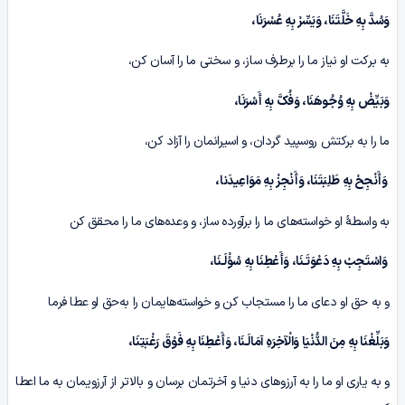
وَسُدَّ بِهِ خَلَّتَنَا، وَیَسِّرْ بِهِ عُسْرَنَا،
به برکت او نیاز ما را برطرف ساز، و سختی ما را آسان کن،
وَبَیِّضْ بِهِ وُجُوهَنَا، وَفُکَّ بِهِ أَسْرَنَا،
ما را به برکتش روسپید گردان، و اسیرانمان را آزاد کن،
وَأَنْجِحْ بِهِ طَلِبَتَنَا، وَأَنْجِزْ بِهِ مَوَاعِیدَنا،
به واسطۀ او خواسته‌های ما را برآورده ساز، و وعده‌های ما را محقق کن
وَاسْتَجِبْ بِهِ دَعْوَتَـنَا، وَأَعْطِنَا بِهِ سُؤْلَـنَا،
و به حق او دعای ما را مستجاب کن و خواسته‌هایمان را به‌حق او عطا فرما
وَبَلِّغْنَا بِهِ مِنَ الدُّنْیَا وَالْآخِرَهِ آمَالَـنَا، وَأَعْطِنَا بِهِ فَوْقَ رَغْبَتِنَا،
و به یاری او ما را به آرزوهای دنیا و آخرتمان برسان و بالاتر از آرزویمان به ما اعطا