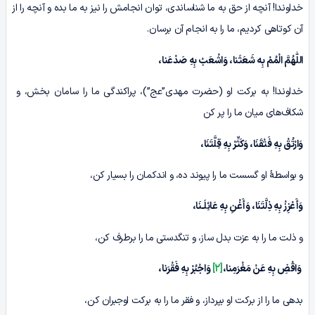
خداوندا! آنچه از حق به ما شناساندی، توان انجامش را نیز به ما بده و آنچه را از
آن کوتاهی کردیم، ما را به انجام آن برسان.
اللّٰهُمَّ الْمُمْ بِه شَعَثَنا، وَاشْعَبْ بِهِ صَدْعَنا،
خداوندا! به برکت او (حضرت مهدی”عج”)، پراکندگی ما را سامان بخش، و
شکاف‌های میان ما را پر کن
وَارْتُقْ بِهِ فَتْقَنَا، وَکَثِّرْ بِهِ قِلَّتَنَا،
و بواسطۀ او گسست ما را پیوند ده، و اندکمان را بسیار کن،
وَأَعْزِزْ بِهِ ذِلَّتَنَا، وَأَغْنِ بِهِ عَائِلَـنَا،
و ذلت ما را به عزت بدل ساز، و تنگدستی ما را برطرف کن،
وَاقْضِ بِهِ عَنْ مَغْرَمِنا،
[2]
وَاجْبُرْ بِهِ فَقْرَنا،
بدهی ما را از برکت او بپرداز، و فقر ما را به برکت اوجبران کن،