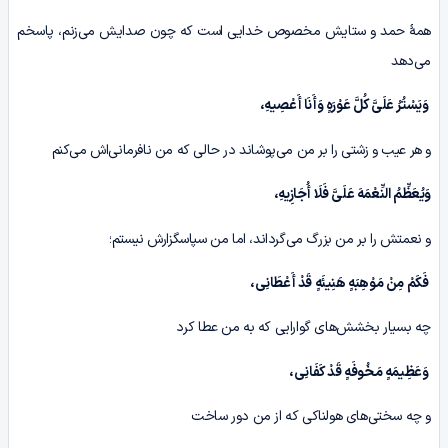
همۀ حمد و ستایش مخصوص خدایی است که چون صدایش می‌زنم، پاسخم
می‌دهد
وَیَسْتُرُ عَلَیَّ کُلَّ عَوْرَهٍ وَأَنَا أَعْصِیهِ،
و هر عیب و زشتی را بر من می‌پوشاند در حالی که من نافرمانی‌اش می‌کنم
وَیُعَظِّمُ النِّعْمَهَ عَلَیَّ فَلَا أُجَازِیهِ،
و نعمتش را بر من بزرگ می‌گرداند، اما من سپاسگزارش نیستم؛
فَکَمْ مِنْ مَوْهِبَهٍ هَنِیئَهٍ قَدْ أَعْطَانِی،
چه بسیار بخشش‌های گوارایی که به من عطا کرد
وَعَظِیمَهٍ مَخُوفَهٍ قَدْ کَفَانِی،
و چه سختی‌های هولناکی که از من دور ساخت