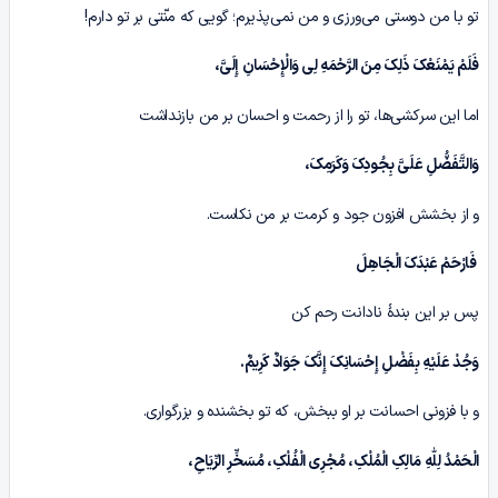
تو با من دوستی می‌ورزی و من نمی‌پذیرم؛ گویی که منّتی بر تو دارم!
فَلَمْ یَمْنَعْکَ ذَلِکَ مِنَ الرَّحْمَهِ لِی وَالْإِحْسَانِ إِلَیَّ،
اما این سرکشی‌ها، تو را از رحمت و احسان بر من بازنداشت
وَالتَّفَضُّلِ عَلَیَّ بِجُودِکَ وَکَرَمِکَ،
و از بخشش افزون جود و کرمت بر من نکاست.
فَارْحَمْ عَبْدَکَ الْجَاهِلَ
پس بر این بندۀ نادانت رحم کن
وَجُدْ عَلَیْهِ بِفَضْلِ إِحْسَانِکَ إِنَّکَ جَوَادٌ کَرِیمٌ.
و با فزونی احسانت بر او ببخش، که تو بخشنده و بزرگواری.
الْحَمْدُ لِلّٰهِ مَالِکِ الْمُلْکِ، مُجْرِی الْفُلْکِ، مُسَخِّرِ الرِّیَاحِ،