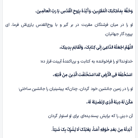
وَحُفَّهُ بِمَلَائِکَتِکَ الْمُقَرَّبِینَ، وَأَیِّدْهُ بِرُوحِ الْقُدُسِ یَا رَبَّ الْعالَمِینَ.
او را در میان فرشتگان مقربت در بر گیر و با روح‌القدس یاری‌اش فرما، ای
پروردگار جهانیان.
اللّٰهُمَّ اجْعَلْهُ الدَّاعِیَ إِلَى کِتَابِکَ، وَالْقَائِمَ بِدِینِکَ،
خداوندا! او را فراخواننده به کتابت و برپاکنندۀ آیینت قرار ده؛
اسْتَخْلِفْهُ فِی الْأَرْضِ کَمَا اسْتَخْلَفْتَ الَّذِینَ مِنْ قَبْلِهِ،
او را در زمین جانشین خود گردان، چنان‌که پیشینیان را جانشین ساختی؛
مَکِّنْ لَهُ دِینَهُ الَّذِی ارْتَضَیْتَهُ لَهُ،
آن دینی را که برایش پسندیده‌ای برای او استوار گردان
أَبْدِلْهُ مِنْ بَعْدِ خَوْفِهِ أَمْناً، یَعْبُدُکَ لَا یُشْرِکُ بِکَ شَیْئاً.