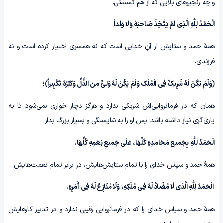
و چه زنجیرهای بلایی که از هم گسستی.
الْحَمْدُ لِلّٰهِ الَّذِی لَمْ یَتَّخِذْ صَاحِبَهً وَلَا وَلَداً
همۀ حمد و ستایش از آنِ خدایی است که نه همسری اختیار کرده است و نه
فرزندی،
﴿وَلَمْ یَکُنْ لَهُ شَرِیکٌ فِی الْمُلْکِ وَلَمْ یَکُنْ لَهُ وَلِیٌّ مِنَ الذُّلِّ وَکَبِّرْهُ تَکْبِیراً﴾؛
همان که در فرمانروایی‌اش شریکی ندارد و هرگز دچار خواری نمی‌شود تا به
یاری‌گری نیاز داشته باشد؛ پس او را به شایستگی و بسیار بزرگ بدار.
الْحَمْدُ لِلّٰهِ بِجَمِیعِ مَحَامِدِهِ کُلِّهَا، عَلَى جَمِیعِ نِعَمِهِ کُلِّهَا.
همۀ حمد و سپاس خدای را با تمام ستایش‌هایش، در برابر تمام نعمت‌هایش.
الْحَمْدُ لِلّٰهِ الَّذِی لَا مُضَادَّ لَهُ فِی مُلْکِهِ، وَلَا مُنَازِعَ لَهُ فِی أَمْرِهِ.
همۀ حمد و سپاس خدای را که در فرمانروایی رقیبی ندارد و در تدبیر کارهایش