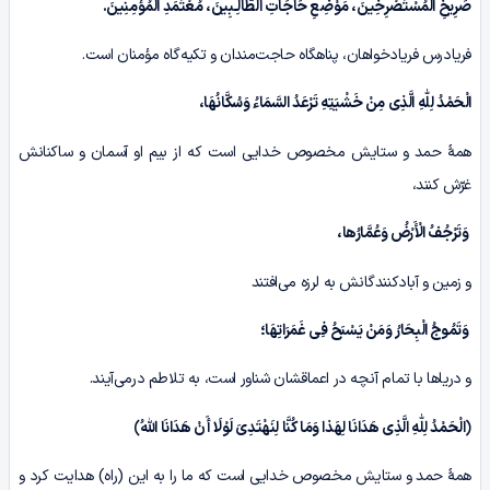
صَرِیخِ الْمُسْتَصْرِخِینَ، مَوْضِعِ حَاجَاتِ الطَّالِـبِینَ، مُعْتَمَدِ الْمُؤْمِنِینَ.
فریادرس فریادخواهان، پناهگاه حاجت‌مندان و تکیه‌گاه مؤمنان است.
الْحَمْدُ لِلّٰهِ الَّذِی مِنْ خَشْیَتِهِ تَرْعَدُ السَّمَاءُ وَسُکَّانُهَا،
همۀ حمد و ستایش مخصوص خدایی است که از بیم او آسمان و ساکنانش
غرّش کنند،
وَتَرْجُفُ الْأَرْضُ وَعُمَّارُها،
و زمین و آبادکنندگانش به لرزه می‌افتند
وَتَمُوجُ الْبِحَارُ وَمَنْ یَسْبَحُ فِی غَمَرَاتِهَا؛
و دریاها با تمام آنچه در اعماقشان شناور است، به تلاطم درمی‌آیند.
﴿الْحَمْدُ لِلّٰهِ الَّذِی هَدَانَا لِهَذا وَمَا کُنَّا لِنَهْتَدِیَ لَوْلَا أَنْ هَدَانَا اللّٰهُ﴾
همۀ حمد و ستایش مخصوص خدایی است که ما را به این (راه) هدایت کرد و