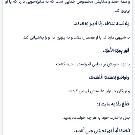
و همۀ حمد و ستایش مخصوص خدایی است که نه ستیزه‌جویی دارد که با او
برابری کند،
وَلَا شَبِیهٌ یُشَاکِلُهُ، وَلَا ظَهِیرٌ یُعَاضِدُهُ،
نه شبیهی دارد که با او همسان باشد و نه یاوری که او را پشتیبانی کند.
قَهَرَ بِعِزَّتِهِ الْأَعِزَّاءَ،
با عزت خویش بر تمامی قدرتمندان چیره گشت
وَتَواضَعَ لِعَظَمَتِهِ الْعُظَمَاءُ،
و بزرگان در برابر عظمتش فروتنی کردند؛
فَبَلَغَ بِقُدْرَتِهِ مَا یَشَاءُ؛
پس با قدرت خود به هر چه خواست، رسید.
الْحَمْدُ لِلّٰهِ الَّذِی یُجِیبُنِی حِینَ أُنَادِیهِ،