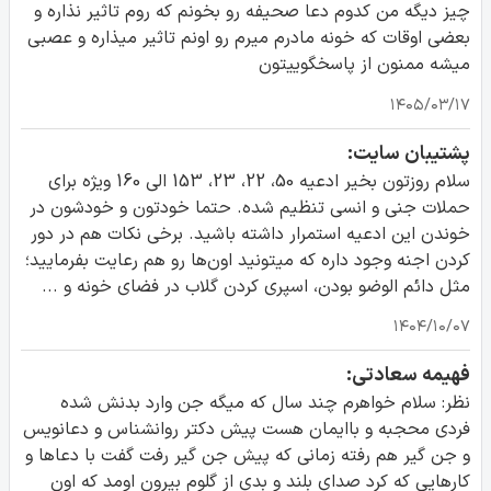
چیز دیگه من کدوم دعا صحیفه رو بخونم که روم تاثیر نذاره و
بعضی اوقات که خونه مادرم میرم رو اونم تاثیر میذاره و عصبی
میشه ممنون از پاسخگوییتون
۱۴۰۵/۰۳/۱۷
پشتیبان سایت:
سلام روزتون بخیر ادعیه 50، 22، 23، 153 الی 160 ویژه برای
حملات جنی و انسی تنظیم شده. حتما خودتون و خودشون در
خوندن این ادعیه استمرار داشته باشید. برخی نکات هم در دور
کردن اجنه وجود داره که میتونید اون‌ها رو هم رعایت بفرمایید؛
مثل دائم الوضو بودن، اسپری کردن گلاب در فضای خونه و ...
۱۴۰۴/۱۰/۰۷
فهیمه سعادتی:
نظر: سلام خواهرم چند سال که میگه جن وارد بدنش شده
فردی محجبه و باایمان هست پیش دکتر روانشناس و دعانویس
و جن گیر هم رفته زمانی که پیش جن گیر رفت گفت با دعاها و
کارهایی که کرد صدای بلند و بدی از گلوم بیرون اومد که اون