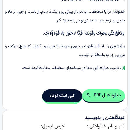
خداوندا! مرا با محافظت ایمانم، از پیش رو و پشت سرم، از راست و چپم، از بالا و
پایین، و از هر سو، حفظ کن و در پناه خود گیر.
وَادْفَعْ عَن
ِّی
بِحَوْلِکَ وَقُوَّتِکَ، فَ
إِ
نَّهُ لَا حَوْلَ وَلَا قُوَّهَ
إِ
ل
بِکَ
.
و [دشمنی و بلا را] با قدرت و نیروی خودت از من دور گردان که هیچ حرکت و
نیرویی جز به واسطۀ تو نیست.
[1]
. ترتیب عبارات این دعا در نسخه‌های مختلف، متفاوت آمده است.
دانلود فایل PDF
کپی لینک کوتاه
دیدگاهتان را بنویسید
نام و نام خانوادگی :
آدرس ایمیل: