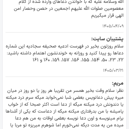
الله وسلامه علیه که با خواندن دعاهای وارده شده از کلام
معصومین صلوات الله علیهم اجمعین در حصن وحصار امن
الهی قرار میگیریم
۱۴۰۵/۰۴/۰۹
پشتیبان سایت:
سلام روزتون بخیر در فهرست ادعیه صحیفه سجادیه این شماره
دعاها رو پیدا کنید و روزانه به خوندنشون اهتمام داشته باشید:
22، 23، 50، 154، 155، 156، 157، 159، 160 و 161
۱۴۰۵/۰۳/۲۱
مریم:
نظر: سلام وقت بخیر همسر من تقریبا هر روز یا دو روز در میان
میره پیش دعانویس بعضی شبا نمی‌خوابد میگه سرم درد میکنه
یا دندونش درد میکنه میگه از دعا است اکثر صبحا که از خواب
پامیشه با من بدرفتاری میکنه میگه از دعاست که یکی از آشناها
برام مینویسه و اون دعا نویسه بعضی اوقات به من هم دعا
میده من یه مدت دیگه نمی‌خورم اما شوهرم میریزه تو مربا یا