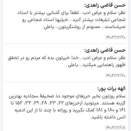
حسن قاضی زاهدی:
نظر: سلام و عرض ادب...لطفآ برای آشنایی بیشتر با استاد
شجاعی تبلیغات بیشتر کنید...خیلیها استاد شجاعی رو
نمیشناسند...ممنونم از روشنگریتون...یاعلی
۱۴۰۳/۱۲/۲۰
حسن قاضی زاهدی:
نظر: سلام و عرض ادب...خدا خیرتون بده که مردم رو در تحقق
ظهور راهنمایی میکنید...یاعلی
۱۴۰۳/۱۲/۲۰
الهه برات پور:
سلام روزتون بخیر حرزهای موجود دذ صحیفۀ سجادیه بهترین
گزینه هستند. میتونید ازحرزهای 22، 23، 28، 29، 32، 152 تا
161 و 180 و 181 کمک بگیرید و روزانه با چند تا از این ادعیه
انس داشته باشید.
۱۴۰۳/۱۲/۱۸