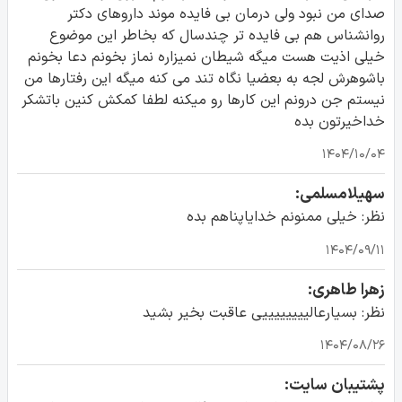
صدای من نبود ولی درمان بی فایده موند داروهای دکتر
روانشناس هم بی فایده تر چندسال که بخاطر این موضوع
خیلی اذیت هست میگه شیطان نمیزاره نماز بخونم دعا بخونم
باشوهرش لجه به بعضیا نگاه تند می کنه میگه این رفتارها من
نیستم جن درونم این کارها رو میکنه لطفا کمکش کنین باتشکر
خداخیرتون بده
۱۴۰۴/۱۰/۰۴
سهیلا‌مسلمی:
نظر: خیلی ممنونم ‌خدا‌یاپناهم ‌بده‌
۱۴۰۴/۰۹/۱۱
زهرا طاهری:
نظر: بسیارعالییییییییی عاقبت بخیر بشید
۱۴۰۴/۰۸/۲۶
پشتیبان سایت: