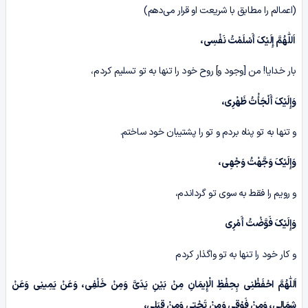
(اعمالم را مطابق با شریعت او قرار می‌دهم)
اَللّٰهُمَّ
إِ
لَیْکَ
أَ
سْلَمْتُ نَفْسِ
ی
،
بار خدایا! من [وجود و] روح خود را تنها به تو تسلیم کردم،
وَ
إِ
لَیْکَ
أَ
لْجَأْتُ ظَهْرِ
ی
،
و تنها به تو پناه بردم و تو را پشتیبان خود ساختم.
وَ
إِ
لَیْکَ وَجَّهْتُ وَجْهِ
ی
،
و رویم را فقط به سوی تو گرداندم،
وَ
إِ
لَیْکَ فَوَّضْتُ
أَ
مْرِ
ی
و کار خود را تنها به تو واگذار کردم
اَللّٰهُمَّ احْفَظْن
ِی
بِحِفْظِ الْ
یمَانِ مِنْ بَیْنِ یَدَ
یَّ
وَمِنْ خَلْفِ
ی
، وَعَنْ یَمِینِ
ی
وَعَنْ
شِمَالِ
ی
، وَمِنْ فَوْقِ
ی
وَمِنْ تَحْتِ
ی
وَمِنْ قِبَلِ
ی
،