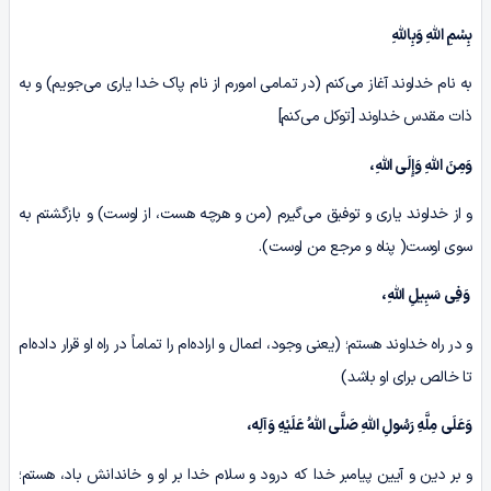
بِسْمِ اللّٰهِ وَبِاللّٰهِ
به نام خداوند آغاز می‌کنم (در تمامی امورم از نام پاک خدا یاری می‌جویم) و به
ذات مقدس خداوند [توکل می‌کنم]
وَمِنَ اللّٰهِ وَ
إِ
لَی اللّٰهِ،
و از خداوند یاری و توفیق می‌گیرم (من و هرچه هست، از اوست) و بازگشتم به
سوی اوست( پناه و مرجع من اوست).
وَف
ِی
سَبِیلِ اللّٰهِ،
و در راه خداوند هستم؛ (یعنی وجود، اعمال و اراده‌ام را تماماً در راه او قرار داده‌ام
تا خالص برای او باشد)
وَعَلَی مِلَّهِ رَسُولِ اللّٰهِ صَلَّی اللّٰهُ عَلَیْهِ وَآلِه،
و بر دین و آیین پیامبر خدا که درود و سلام خدا بر او و خاندانش باد، هستم؛