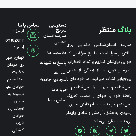
دسترسی
تماس با ما
بلاگ
منتظر
سریع
ایمیل:
مدرسه انسان
@montazer.ir
شناسی
مدرسۀ انسان‌شناسی فضایی برای
آدرس:
مناسبت ها
یافتن پاسخ است. پاسخ سؤالاتی که
تهران، شهر
جوابی برایشان نداریم و تمام اضطراب،
پاسخ به شبهات
ری، میدان
اندوه و ترس ما از زندگی از همین
حضرت
صحیفه
بی‌جوابی نشأت می‌گیرد. ما خودمان را
عبدالعظیم،
سجادیه جامعه
خیابان قم،
نمی‌شناسیم، جهان را نمی‌شناسیم و
درباره ما
نرسیده به
رابطۀ خود با جهان را درست تعریف
تماس با ما
میدان
نمی‌کنیم؛ در نتیجه تمام تلاش ما برای
فرمانداری،
رسیدن به عشق، آرامش و شادی پایدار
خیابان
بی‌نتیجه باقی می‌ماند.
شهید
کاشانی،