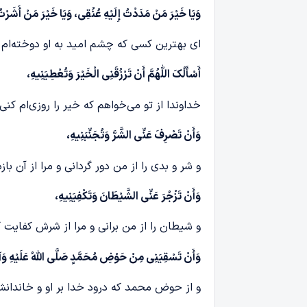
وَیَا خَیْرَ مَنْ مَدَدْتُ إِلَیْهِ عُنُقِی، وَیَا خَیْرَ مَنْ أَشَرْتُ 
ای بهترین کسی که چشم امید به او دوخته‌ام 
أَسْأَلُکَ اللّٰهُمَّ أَنْ تَرْزُقَنِی الْخَیْرَ وَتُعْطِیَنِیهِ،
خداوندا از تو می‌خواهم که خیر را روزی‌ام کنی
وَأَنْ تَصْرِفَ عَنِّی الشَّرَّ وَتُجَنِّبَنِیهِ،
و شر و بدی را از من دور گردانی و مرا از آن بازد
وَأَنْ تَزْجُرَ عَنِّی الشَّیْطَانَ وَتَکْفِیَنِیهِ،
و شیطان را از من برانی و مرا از شرش کفایت ک
وَأَنْ تَسْقِیَنِی مِنْ حَوْضِ مُحَمَّدٍ صَلَّی اللّٰهُ عَلَیْهِ وَآلِ
و از حوض محمد که درود خدا بر او و خاندانش 