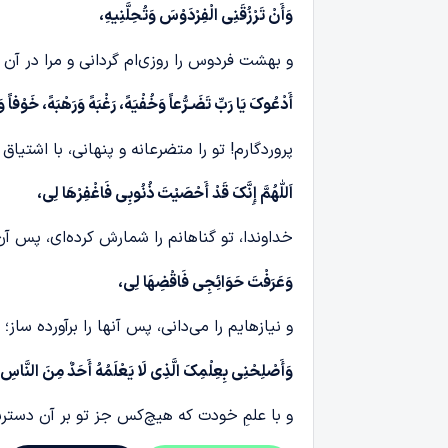
وَأَنْ تَرْزُقَنِی الْفِرْدَوْسَ وَتُحِلَّنِیهِ،
و بهشت فردوس را روزی‌ام گردانی و مرا در آن
أَدْعُوکَ یَا رَبِّ تَضَـرُّعاً وَخُفْیَهً، رَغْبَهً وَرَهْبَهً، خَوْفاً
پروردگارم! تو را متضرعانه و پنهانی، با اشتیا
اَللّٰهُمَّ إِنَّکَ قَدْ أَحْصَیْتَ ذُنُوبِی فَاغْفِرْهَا لِی،
خداوندا، تو گناهانم را شمارش کرده‌ای، پس آن
وَعَرَفْتَ حَوَائِجِی فَاقْضِهَا لِی،
و نیازهایم را می‌دانی، پس آنها را برآورده ساز؛
وَأَصْلِحْنِی بِعِلْمِکَ الَّذِی لَا یَعْلَمُهُ أَحَدٌ مِنَ النَّاسِ 
و با علمِ خودت که هیچ‌کس جز تو بر آن دسترسی