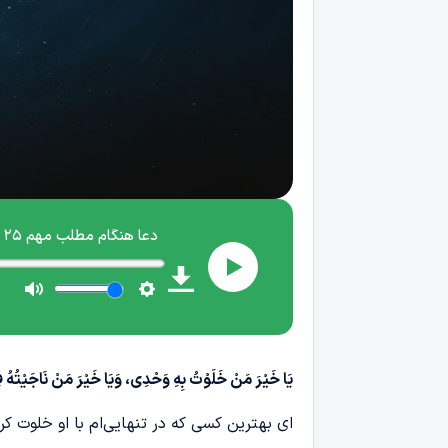
یَا خَیْرَ مَنْ خَلَوْتُ بِهِ وَحْدِ
ی
، وَیَا خَیْرَ مَنْ نَاجَیْتُهُ
ای بهترین کسی که در تنهایی‌ام با او خلوت کرده