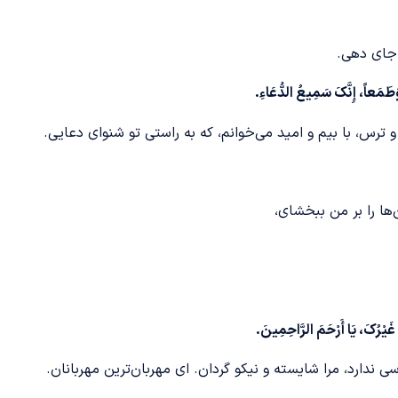
 جای دهی.
 وَطَمَعاً، إِنَّکَ سَمِیعُ الدُّعَاءِ
.
ق و ترس، با بیم و امید می‌خوانم، که به راستی تو شنوای دعایی.
‌ها را بر من ببخشای،
غَیْرُکَ، یَا أَرْحَمَ الرَّاحِمِینَ
.
 ندارد، مرا شایسته و نیکو گردان. ای مهربان‌ترین مهربانان.