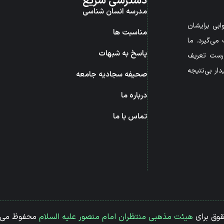
دسترسی سریع
مدرسه انسان شناسی
بی برایشان
مناسبت ها
می‌گیرد. ما
پاسخ به شبهات
درست تعریف
ار بی‌نتیجه
صحیفه سجادیه جامعه
درباره ما
تماس با ما
قوق برای
هیئت مذهبی منتظران امام منصور علیه السلام
محفوظ می 