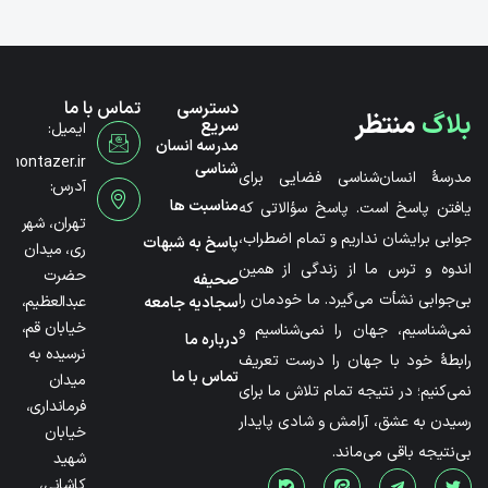
دسترسی
تماس با ما
بلاگ
منتظر
سریع
ایمیل:
مدرسه انسان
@montazer.ir
شناسی
مدرسۀ انسان‌شناسی فضایی برای
آدرس:
مناسبت ها
یافتن پاسخ است. پاسخ سؤالاتی که
تهران، شهر
جوابی برایشان نداریم و تمام اضطراب،
پاسخ به شبهات
ری، میدان
اندوه و ترس ما از زندگی از همین
حضرت
صحیفه
بی‌جوابی نشأت می‌گیرد. ما خودمان را
عبدالعظیم،
سجادیه جامعه
خیابان قم،
نمی‌شناسیم، جهان را نمی‌شناسیم و
درباره ما
نرسیده به
رابطۀ خود با جهان را درست تعریف
تماس با ما
میدان
نمی‌کنیم؛ در نتیجه تمام تلاش ما برای
فرمانداری،
رسیدن به عشق، آرامش و شادی پایدار
خیابان
بی‌نتیجه باقی می‌ماند.
شهید
کاشانی،