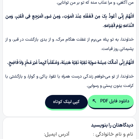
من آگاهی، و مرا عذاب مده که تو بر من توانایی.
اَللّٰهُمَّ إِنِّی أَعُوذُ بِکَ مِنَ الْغَفْلَهِ عِنْدَ الْمَوْتِ، وَمِنْ سُوءِ الْمَرْجِعِ فِی الْقَبْـرِ، وَمِنَ
النَّدَامَهِ یَوْمَ الْقِیَامَهِ.
خداوندا، به تو پناه می‌برم از غفلت هنگام مرگ، و از بدی بازگشت در قبـر، و از
پشیمانی روز قیامت.
اَللّٰهُمَّ إِنِّی أَسْأَلُکَ عِیشَهً سَوِیَّهً تَقِیَّهً نَقِیَّهً هَنِیئَهً، وَمُنْقَلَباً کَرِیماً غَیْرَ مُخْزٍ وَلاٰ فَاضِحٍ.
خداوندا، از تو می‌خواهم زندگی درست همراه با تقوا، پاکی و گوارا، و بازگشتی با
کرامت بدون پستی و رسوایی.
دانلود فایل PDF
کپی لینک کوتاه
دیدگاهتان را بنویسید
نام و نام خانوادگی :
آدرس ایمیل: