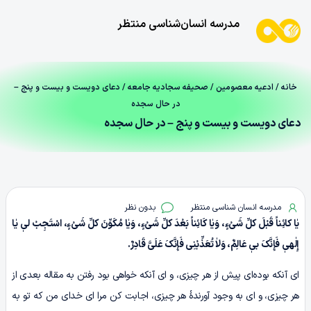
مدرسه انسان‌شناسی منتظر
خانه
/
ادعیه معصومین
/
صحیفه سجادیه جامعه
/ دعای دویست و بیست و پنج –
در حال سجده
دعای دویست و بیست و پنج – در حال سجده
مدرسه انسان شناسی منتظر
بدون نظر
یٰا کائِناً قَبْلَ کلِّ شَیْءٍ، وَیٰا کَائِناً بَعْدَ کلِّ شَیْءٍ، وَیٰا مُکَوِّنَ کلِّ شَیْءٍ، اسْتَجِبْ لیٖ یٰا
إِلٰهیٖ فَإِنَّکَ بیٖ عَالِمٌ، وَلاٰ تُعَذِّبْنِی فَإِنَّکَ عَلَیَّ قَادِرٌ.
ای آنکه بوده‌ای پیش از هر چیزی، و ای آنکه خواهی بود رفتن به مقاله بعدی از
هر چیزی، و ای به وجود آورندۀ هر چیزی، اجابت کن مرا ای خدای من که تو به