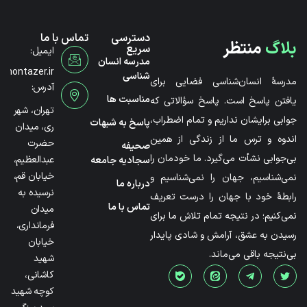
دسترسی
تماس با ما
بلاگ
منتظر
سریع
ایمیل:
مدرسه انسان
@montazer.ir
شناسی
مدرسۀ انسان‌شناسی فضایی برای
آدرس:
مناسبت ها
یافتن پاسخ است. پاسخ سؤالاتی که
تهران، شهر
جوابی برایشان نداریم و تمام اضطراب،
پاسخ به شبهات
ری، میدان
اندوه و ترس ما از زندگی از همین
حضرت
صحیفه
بی‌جوابی نشأت می‌گیرد. ما خودمان را
عبدالعظیم،
سجادیه جامعه
خیابان قم،
نمی‌شناسیم، جهان را نمی‌شناسیم و
درباره ما
نرسیده به
رابطۀ خود با جهان را درست تعریف
تماس با ما
میدان
نمی‌کنیم؛ در نتیجه تمام تلاش ما برای
فرمانداری،
رسیدن به عشق، آرامش و شادی پایدار
خیابان
بی‌نتیجه باقی می‌ماند.
شهید
کاشانی،
کوچه شهید