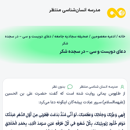
مدرسه انسان‌شناسی منتظر
خانه
/
ادعیه معصومین
/
صحیفه سجادیه جامعه
/ دعای دویست‌ و سی – در سجده
شکر
دعای دویست‌ و سی – در سجده شکر
مدرسه انسان شناسی منتظر
بدون نظر
از طاووس یمانی روایت شده است که گفت: حضـرت علی بن الحسین
(علیهماالسلام) سـرور عبادت پیشه‌گان اینگونه دعا می‌کرد:
إِلٰهیٖ وَعِزَّتِکَ وَجَلٰالِکَ وَعَظَمَتِکَ، لَوْ أَنِّی مُنْذُ بَدَعْتَ فِطْرَتِی مِنْ أَوَّلِ الدَّهْرِ عَبَدْتُکَ
دَوٰامَ خُلُودِ رُبُوبِیَّتِکَ، بِکُلِّ شَعْرَهٍ فیٖ کُلِّ طَرْفَهِ عَیْنٍ سَـرْمَدَ الْاَبَدِ، بِحَمْدِ الْخَلٰائِقِ