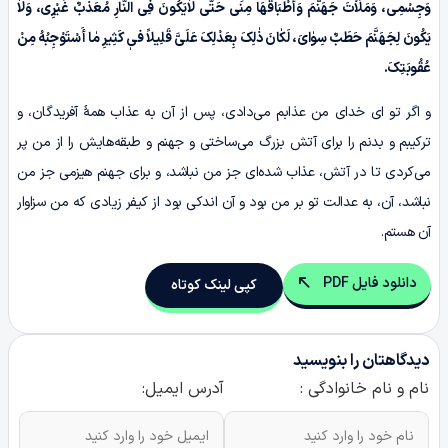
وَجِسْمِی، وَمَلَاْتَ جَهَنَّمَ وَأَطْبَاقَهَا مِنِّی حَتّٰى لاٰیَکُونَ فِی النّٰارِ مُعَذَّبٌ غَیْرِی، وَلاٰ
یَکُونَ لِجَهَنَّمَ حَطَبٌ سِوٰایَ، لَکٰانَ ذٰلِکَ بِعَدْلِکَ عَلَیَّ قَلِیلاً فیٖ کَثِیرِ مٰا أَسْتَوْجِبُهُ مِنْ
عُقُوبَتِکَ.
و اگر تو ای خدای من عذابم می‌دادی، پس از آن به عذاب همۀ آفریدگان، و
ترکیبم و بدنم را برای آتش بزرگ می‌ساختی و جهنم و طبقه‌هایش را از من پر
می‌کردی تا در آتش، عذاب شده‌ای جز من نباشد، و برای جهنم هیزمی جز من
نباشد، آن، به عدالت تو بر من بود و آن اندکی بود از کیفر زیادی که من سزاوار
آن هستم.
دانلود فایل PDF
کپی لینک کوتاه
دیدگاهتان را بنویسید
نام و نام خانوادگی :
آدرس ایمیل: