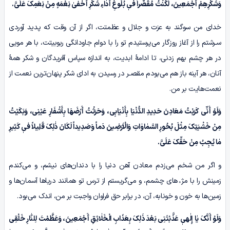
وَشُکْرِهِمْ أَجْمَعِینَ، لَکُنْتُ مُقَصِّراً فیٖ بُلُوغِ أَدٰاءِ شُکْرِ أَخْفىٰ نِعْمَهٍ مِنْ نِعَمِکَ عَلَیَّ.
خدای من سوگند به عزت و جلال و عظمتت، اگر از آن وقت که پدید آوردی
سـرشتم را از آغاز روزگار می‌پرستیدم تو را با دوام جاودانگی ربوبیتت، با هر مویی
در هر چشم بهم زدنی، تا ادامۀ ابدیت، به اندازه سپاس آفریدگان و شکر همۀ
آنان، هر آینه باز هم می‌بودم مقصـر در رسیدن به ادای شکر پنهان‌ترین نعمت از
نعمت‌هایت بر من.
وَلَوْ أَنِّی کَرَبْتُ مَعَادِنَ حَدِیدِ الدُّنْیَا بِأَنْیَابِی، وَحَرَثْتُ أَرْضَهَا بِأَشْفَارِ عَیْنِی، وَبَکَیْتُ
مِنْ خَشْیَتِکَ مِثْلَ بُحُورِ السَّمٰاوٰاتِ وَالْاَرَضِینَ دَماً وَصَدِیداً لَکَانَ ذٰلِکَ قَلِیلاً فیٖ کَثِیرِ
مٰا یُجِبُ مِنْ حَقِّکَ عَلَیَّ.
و اگر من شخم می‌زدم معادن آهن دنیا را با دندان‌های نیشم، و می‌کندم
زمینش را با مژﮦ‌های چشمم، و می‌گریستم از ترس تو همانند دریاها آسمان‌ها و
زمین‌ها به خون و خونابه، آن، در برابر حق فراوان واجبت بر من، اندک می‌بود.
وَلَوْ أَنَّکَ یٰا إِلٰهیٖ عَذَّبْتَنِی بَعْدَ ذَلِکَ بِعَذَابِ الْخَلٰائِقِ أَجْمَعِینَ، وَعَظَّمْتَ لِلنّٰارِ خَلْقِی