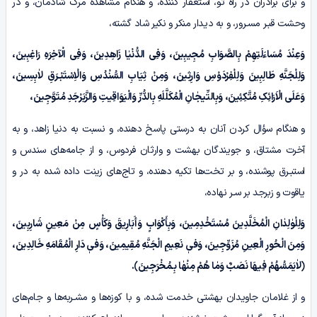
و برای برادران در راه تو، استغفار کننده، و هنگام مشاهده مرگ شادمان، و در
وحشت قبـر مسـرور، و به دیدار منکر و نکیر شاد گشته،
وَعِنْدَ مُسَاءَ‌لَتِهِمْ بِالصَّوَابِ مُجِیبِینَ، وَفِی الدُّنْیٰا زَاهِدِینَ، وَفِی الْآخِرَهِ رَاغِبِینَ،
وَلِلْجَنَّهِ طَالِبِینَ وَلِلْفِرْدَوْسِ وَارِثِینَ، وَمِنْ ثِیَابِ السُّنْدُسِ وَالْاِسْتَبْـرَقِ لاٰبِسِینَ،
وَعَلَی الْاَرَائِکِ مُتَّکِئِینَ، وَبِالتِّیجٰانِ الْمُکَلَّلَهِ بِالدُّرِّ وَالْیَوَاقِیتِ وَالزَّبَرْجَدِ مُتَوَّجِینَ،
و هنگام سؤال کردن آنان به درستی پاسخ دهنده، و نسبت به دنیا زاهد، و به
آخرت مشتاق، و جویندگان بهشت و وارثان فردوس، و از جامه‌های سندس و
استبـرق پوشنده، و بر تخت‌ها تکیه دهنده، و تاج‌های زینت داده شده به در و
یاقوت و زبرجد بر سـر نهاده،
وَلِلْوٰلِدٰانِ الْمُخَلَّدِینَ مُسْتَخْدِمِینَ، وَبِأَکْوَابٍ وَأَبَارِیقَ وَکَأْسٍ مِنْ مَعِینٍ شَارِبِینَ،
وَمِنَ الْحُورِ الْعِینِ مُزَوِّجِینَ، وَفیٖ نَعِیمِ الْجَنَّهِ مُقِیمِینَ، وَفیٖ دَارِ الْمُقَامَهِ خَالِدِینَ،
﴿لاٰیَمَسُّهُمْ فِیهَا نَصَبٌ وَمٰا هُمْ مِنْهٰا بِـمُخْرَجِینَ﴾.
و از غلامان جاویدان بهشتی خدمت شده، و با کوزه‌ها و مشـربه‌ها و جام‌های