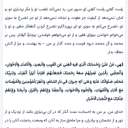
راست گفتی راست گفتی ای سـرور من، رد نـمی‌کند غضب تو را مگر بردباری تو، و
امان نـمی‌دهد از کیفرت جز عفوت، و نجات نـمی‌دهد از تو جز تضـرع به سوی
تو، تضـرع می‌کنم به سوی تو ای پروردگارم تضـرع کردن گناهکار حقیر، و تو را
می‌خوانم خواندن بینوای فقیر، و از تو می‌خواهم خواستـن بیچارۀ گرفتار، پس بر
محمد و آل محمد درود فرست و منت گذار بر من – به بهشت، و مرا از آتش
معاف بدار.
اِلٰهیٖ، مُنَّ عَلَیَّ بِإِحْسَانِکَ الَّذِی فِیهِ الْغِنىٰ عَنِ الْقَرِیبِ وَالْبَعِیدِ، وَالْاَعْدَاءِ وَالْاِخْوَانِ،
وَأَلْحِقْنِی بِالَّذِینَ غَمَرَتْهُمْ سَعَهُ رَحْمَتِکَ فَجَعَلْتَهُمْ طُیّٰاباً أَبْرٰاراً أَتْقِیٰاءَ، وَلِنَبِیِّکَ
مُحَمَّدٍ صَلَوَاتُکَ عَلَیْهِ وَعَلیٰ آلِهِ جِیرَانَ فیٖ دَارِ السَّلاٰمِ، وَاغْفِرْ لِلْمُؤْمِنِینَ وَالْمُؤْمِنَاتِ
مَعَ الْآبَاءِ وَالْاُمَّهٰاتِ، وَالْاِخْوَهِ وَالْاَخَوَاتِ، وَأَلْحِقْنٰا وَإِیّٰاهُمْ بِالْاَبْرَارِ، وَأَبِحْنَا وَإِیّٰاهُمْ
جَنّٰاتِکَ مَعَ النُّجَبٰاءِ الْاَخْیَارِ.
خدای من، بر من به احسانت منت گذار که در آن بی‌نیازی باشد از نزدیک و از
دور و از دشمنان و برادران، و مرا ملحق ساز به آنان که وسعت رحمتت آنان را در