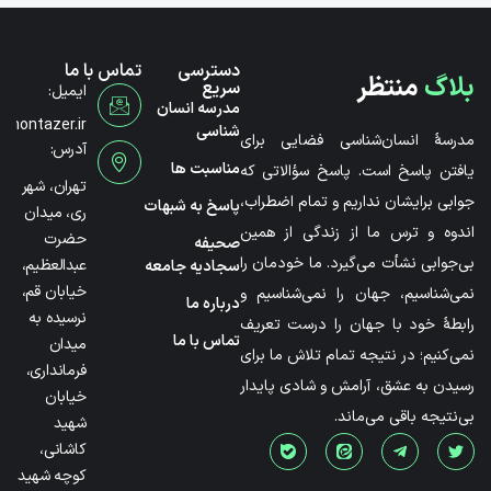
دسترسی
تماس با ما
بلاگ
منتظر
سریع
ایمیل:
مدرسه انسان
@montazer.ir
شناسی
مدرسۀ انسان‌شناسی فضایی برای
آدرس:
مناسبت ها
یافتن پاسخ است. پاسخ سؤالاتی که
تهران، شهر
جوابی برایشان نداریم و تمام اضطراب،
پاسخ به شبهات
ری، میدان
اندوه و ترس ما از زندگی از همین
حضرت
صحیفه
بی‌جوابی نشأت می‌گیرد. ما خودمان را
عبدالعظیم،
سجادیه جامعه
خیابان قم،
نمی‌شناسیم، جهان را نمی‌شناسیم و
درباره ما
نرسیده به
رابطۀ خود با جهان را درست تعریف
تماس با ما
میدان
نمی‌کنیم؛ در نتیجه تمام تلاش ما برای
فرمانداری،
رسیدن به عشق، آرامش و شادی پایدار
خیابان
بی‌نتیجه باقی می‌ماند.
شهید
کاشانی،
کوچه شهید