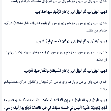
خدای من، وای بر من، و باز هم وای بر من اگر جای نشستنم در آتش باشد.
اِلٰهیٖ، اَلْوَیْلُ لیٖ، ثُمَّ الْوَیْلُ لیٖ إِنْ کَانَ الزَّقُومُ فیِهٰا طَعَامِی.
خدای من، وای بر من و باز هم وای بر من اگر زقوم (خوراک تلخ کشنده) در آن،
طعام من باشد.
اِلٰهیٖ، اَلْوَیْلُ لیٖ، ثُمَّ الْوَیْلُ لیٖ إِنْ کَانَ الْحَمِیمُ فیِهٰا شَـرَابِی.
خدای من، وای بر من، و باز هم وای بر من اگر آب جوشان جهنم نوشیدنی‌ام در
آن باشد.
اِلٰهیٖ، اَلْوَیْلُ لیٖ، ثُمَّ الْوَیْلُ لیٖ إِنْ کَانَ الشَّیْطَانُ وَالْکُفّٰارُ فِیهٰا أَقْرَانِی.
خدای من، وای بر من و باز هم وای بر من اگر شیطان و کافران در آن، همنشینانم
باشند.
اِلٰهیٖ، اَلْوَیْلُ لیٖ، ثُمَّ الْوَیْلُ لیٖ إِنْ أَنَا قَدِمْتُ عَلَیْکَ، وَأَنْتَ سَاخِطٌ عَلَیَّ، فَمَنْ ذَا
الَّذِی یُرْضِیکَ عَنِّی؟! لَیْسَ لیٖ حَسَنَهٌ سَبَقَتْ لیٖ فیٖ طَاعَتِکَ أَرْفَعُ بِهٰا إِلَیْکَ رَأْسیٖ،