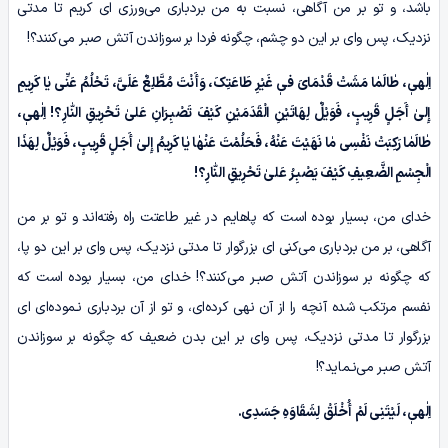
باشد، و تو بر من آگاهی، نسبت به من بردباری می‌ورزی ای کریم تا مدتی
نزدیک، پس وای بر این دو چشم، چگونه فردا بر سوزاندن آتش صبـر می‌کنند؟!
اِلٰهیٖ، طٰالَمٰا مَشَتْ قَدْمَایَ فیٖ غَیْرِ طَاعَتِکَ، وَأَنْتَ مُطَّلِعٌ عَلَیَّ، تَحْلُمُ عَنِّی یٰا کَرِیمِ
إِلیٰ أَجَلٍ قَرِیبٍ، فَوَیْلٌ لِهَاتَیْنِ الْقَدَمَیْنِ کَیْفَ تَصْبِـرَانِ عَلیٰ تَحْرِیقِ النّٰارِ؟! اِلٰهیٖ،
طٰالَمٰا رَکِبَتْ نَفْسِی مٰا نَهَیْتَ عَنْهُ، فَحَلُمْتَ عَنْهٰا یٰا کَرِیمُ إِلیٰ أَجَلٍ قَرِیبٍ، فَوَیْلٌ لِهَذَا
الْجِسْمِ الضَّعِیفِ کَیْفَ یَصْبِـرُ عَلیٰ تَحْرِیقِ النّٰارِ؟!
خدای من، بسیار بوده است که پاهایم در غیر طاعتت راه رفته‌اند و تو بر من
آگاهی، بر من بردباری می‌کنی ای بزرگوار تا مدتی نزدیک، پس وای بر این دو پا،
که چگونه بر سوزاندن آتش صبـر می‌کنند؟! خدای من، بسیار بوده است که
نفسم مرتکب شده آنچه را از آن نهی کرده‌ای، و تو از آن بردباری نـموده‌ای ای
بزرگوار تا مدتی نزدیک، پس وای بر این بدن ضعیف که چگونه بر سوزاندن
آتش صبـر می‌نـماید؟!
اِلٰهیٖ، لَیْتَنِی لَمْ أُخْلَقْ لِشَقَاوَهِ جَسَدِی.