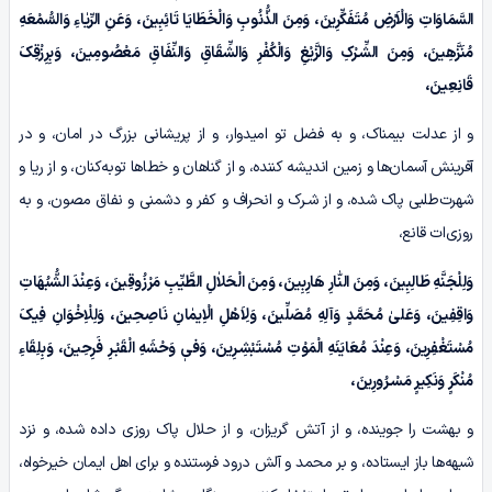
السَّمَاوَاتِ وَالْاَرْضِ مُتَفَکِّرِینَ، وَمِنَ الذُّنُوبِ وَالْخَطَایَا تَائِبِینَ، وَعَنِ الرِّیٰاءِ وَالسُّمْعَهِ
مُنَزَّهِینَ، وَمِنَ الشِّـرْکِ وَالزَّیْغِ وَالْکُفْرِ وَالشِّقَاقِ وَالنِّفَاقِ مَعْصُومِینَ، وَبِرِزْقِکَ
قَانِعِینَ،
و از عدلت بیمناک، و به فضل تو امیدوار، و از پریشانی بزرگ در امان، و در
آفرینش آسمان‌ها و زمین اندیشه کننده، و از گناهان و خطاها توبه‌کنان، و از ریا و
شهرت‌طلبی پاک شده، و از شـرک و انحراف و کفر و دشمنی و نفاق مصون، و به
روزی‌ات قانع،
وَلِلْجَنَّهِ طَالِبِینَ، وَمِنَ النّٰارِ هَارِبِینَ، وَمِنَ الْحَلاٰلِ الطَّیِّبِ مَرْزُوقِینَ، وَعِنْدَ الشُّبُهَاتِ
وَاقِفِینَ، وَعَلیٰ مُحَمَّدٍ وَآلِهِ مُصَلِّینَ، وَلِاَهْلِ الْاِیمٰانِ نَاصِحِینَ، وَلِلْاِخْوَانِ فِیکَ
مُسْتَغْفِرِینَ، وَعِنْدَ مُعَایَنَهِ الْمَوْتِ مُسْتَبْشِـرِینَ، وَفیٖ وَحْشَهِ الْقَبْـرِ فَرِحِینَ، وَبِلِقَاءِ
مُنْکَرٍ وَنَکِیرٍ مَسْـرُورِینَ،
و بهشت را جوینده، و از آتش گریزان، و از حلال پاک روزی داده شده، و نزد
شبهه‌ها باز ایستاده، و بر محمد و آلش درود فرستنده و برای اهل ایمان خیرخواه،