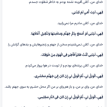
خدای من، کاش آفریده نشده بودم به خاطر شقاوت جسدم.
اِلٰهیٖ، لَیْتَ أُمّیٖ لَمْ تَلِدْنِی.
خدای من، کاش مادرم مرا نـمی‌زایید.
اِلٰهیٖ، لَیْتَنِی لَمْ أَسْمَعْ بِذِکْرِ جَهَنَّمَ وَسَلاٰسِلِهٰا وَتَثْقِیلِ أَغْلاٰلِهٰا.
خدای من، کاش نـمی‌شنیدم سخن از جهنم و زنجیرهایش و بندهای گرانش را.
اِلٰهیٖ، لَیْتَنِی کُنْتُ طَائِراً فَأَطِیرَ فِی الْهَوَاءِ مِنْ خَوْفِکَ.
خدای من، کاش پرنده‌ای بودم و از ترست در هوا پرواز می‌کردم.
اِلٰهیٖ، اَلْوَیْلُ لیٖ، ثُمَّ الْوَیْلُ لیٖ إِنْ کَانَ إِلیٰ جَهَنَّمَ مَحْشَـرِی.
خدای من، وای بر من، و باز هم وای بر من اگر محل حشـرم به سوی جهنم باشد.
اِلٰهیٖ، اَلْوَیْلُ لیٖ، ثُمَّ الْوَیْلُ لیٖ إِنْ کَانَ فِی النّٰارِ مَجْلِسِی.