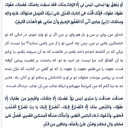
أَوْ یَنْطِقُ بِهٰا لِسَانِی، لَیْسَ لیٖ إِلَّا الرَّجَاءُ مِنْکَ، فَقَدْ سَبَقَتْ رَحْمَتُکَ غَضَبَکَ، عَفْوَکَ
عَفْوَکَ عَفْوَکَ، فَإِنَّکَ قُلْتَ فیٖ کِتَابِکَ الْمُنْزَلِ عَلیٰ نَبِیِّکَ الْمُرْسَلِ صَلَوَاتُکَ عَلَیْهِ وَآلِهِ
وَسَلاٰمُکَ: ﴿نَبِئْ عِبَادِی أَنِّی أَنَا الْغَفُورُ الرَّحِیمُ وَأَنَّ عَذَابِی هُوَ الْعَذَابُ الْاَلِیمُ﴾.
خدای من، وای بر من و باز هم وای بر من اگر بر تو وارد شوم، در حالی که تو
خشمگین باشی بر من، پس چه کسی تو را از من راضی نـماید؟! مرا نیست کار
نیکی که در گذشته انجام داده باشم در طاعتت که به آن سـربلند باشم، یا زبانم
به آن گفتگو کند، مرا نیست جز امید به تو، که رحمتت بر غضبت پیشی گرفته
است، عفوت را می‌طلبم، عفوت را، عفوت را، که تو گفتی در کتابت که نازل شده
است بر پیامبـر مرسلت صلوات تو بر او و خاندانش و سلام تو بر آنان باد: «خبـر
ده به بندگانم که من آمرزندۀ مهربانم و اینکه عذاب من آن عذاب دردناک است».
صَدَقْتَ صَدَقْتَ یٰا سَیِّدِی لَیْسَ یَرُدُّ غَضَبَکَ إِلّٰا حِلْمُکَ، وَلاٰیُجِیرُ مِنْ عِقَابِکَ إِلّٰا
عَفْوُکَ، وَلاٰیُنْجِی مِنْکَ إِلَّا التَّضَـرُّعُ إِلَیْکَ، أَتَضَـرَّعُ إِلَیْکَ یٰا رَبِّ تَضَـرُّعَ الْمُذْنِبِ
الْحَقِیرِ، وَأَدْعُوکَ دُعَاءَ الْبٰائِسِ الْفَقِیرِ، وَأَسْأَلُکَ مَسْأَلَهَ الْمِسْکِینِ الضّـَرِیرِ، فَصَلِّ عَلیٰ
مُحَمَّدٍ وَآلِ مُحَمَّدٍ وَامْنُنْ عَلَیَّ بِالْجَنَّهِ، وَعَافِنِی مِنَ النّٰارِ.