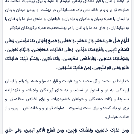
بر گرفته و آنان را قرار داده‌ای پاکانی نیکوکار با تقوا، و برای پیامبـرت محمد که
صلوات تو بر او و بر خاندانش باد، همسایگانی در بهشت، و بیامرز مردان و زنان
با ایمان را همراه پدران و مادران و برادران و خواهران، و ملحق ساز ما را و آنان را
به نیکوکاران، و جای ده ما را و آنان را در بهشت‌هایت همراه برگزیدگان نیکوکار.
اَللّٰهُمَّ صَلِّ عَلیٰ مُحَمَّدٍ وَآلِ مُحَمَّدٍ، وَاجْعَلْنِی وَجَمِیعَ إِخْوَانِی بِکَ مُؤْمِنِینَ، وَعَلَی
الْاِسْلاٰمِ ثَابِتِینَ، وَلَفَرَائِضِکَ مَؤَدِّینَ، وَعَلَی الصَّلَوَاتِ مُحَافِظِینَ، وَلِلزَّکَاهِ فَاعِلِینَ،
وَلِمَرْضَاتِکَ مُبْتَغِینَ، وَلِلْاِخْلاٰصِ مُخْلِصِینَ، وَلَکَ ذَاکِرِینَ، وَلِسُنَّهِ نَبِیِّکَ صَلَوَاتُکَ
عَلَیْهِ وَعَلیٰ آلِهِ مُتَّبِعِینَ، وَمِنْ عَذَابِکَ مُشْفِقِینَ،
خداوندا بر محمد و آل محمد درود فرست و قرار ده مرا و همه برادرانم را ایمان
آورندگان به تو و استوار بر اسلام، و به جای آورندگان واجبات، و نگهدارنده
نــمازها، و زکات دهندگان و خواهان خشنودی‌ات، و برای اخلاص مخلصان، و
برای تو یاد کننده و برای سنت پیامبـرت – صلوات تو بر او و خاندانش – پیرو، و از
عذابت هراسان،
وَمِنْ عَدْلِکَ خَائِفِینَ، وَلِفَضْلِکَ رَاجِینَ، وَمِنَ الْفَزَعِ الْاَکْبَـرِ آمِنِینَ، وَفیٖ خَلْقِ