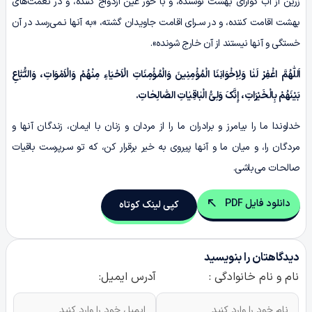
زرین از آب گوارای بهشت نوشنده، و با حور عین ازدواج کننده، و در نعمت‌های
بهشت اقامت کننده، و در سـرای اقامت جاویدان گشته، «به آنها نـمی‌رسد در آن
خستگی و آنها نیستند از آن خارج شونده».
اَللّٰهُمَّ اغْفِرْ لَنٰا وَلِاِخْوَانِنَا الْمُؤْمِنِینَ وَالْمُؤْمِنَاتِ الْاَحْیَاءِ مِنْهُمْ وَالْاَمْوَاتِ، وَالتُّبّٰاعِ
بَیْنَهُمْ بِالْخَیْرَاتِ، إِنَّکَ وَلِیُّ الْبٰاقِیٰاتِ الصّٰالِحٰاتِ.
خداوندا ما را بیامرز و برادران ما را از مردان و زنان با ایمان، زندگان آنها و
مردگان را، و میان ما و آنها پیروی به خیر برقرار کن، که تو سـرپرست باقیات
صالحات می‌باشی.
دانلود فایل PDF
کپی لینک کوتاه
دیدگاهتان را بنویسید
نام و نام خانوادگی :
آدرس ایمیل: