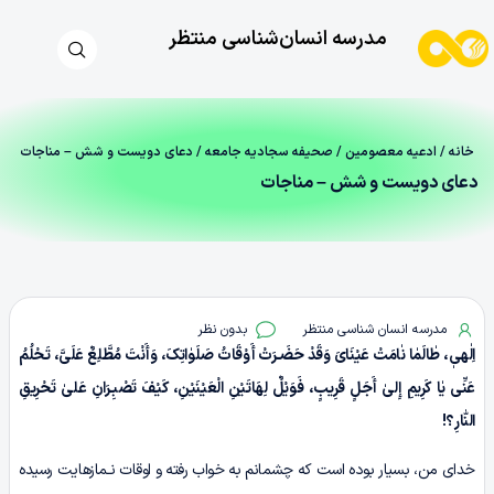
مدرسه انسان‌شناسی منتظر
خانه
/
ادعیه معصومین
/
صحیفه سجادیه جامعه
/ دعای دویست‌ و شش – مناجات
دعای دویست‌ و شش – مناجات
مدرسه انسان شناسی منتظر
بدون نظر
اِلٰهیٖ، طٰالَمٰا نٰامَتْ عَیْنَایَ وَقَدْ حَضَـرَتْ أَوْقَاتُ صَلَوٰاتِکَ، وَأَنْتَ مُطَّلِعٌ عَلَیَّ، تَحْلُمُ
عَنِّی یٰا کَرِیمِ إِلیٰ أَجَلٍ قَرِیبٍ، فَوَیْلٌ لِهَاتَیْنِ الْعَیْنَیْنِ، کَیْفَ تَصْبِـرَانِ عَلیٰ تَحْرِیقِ
النّٰارِ؟!
خدای من، بسیار بوده است که چشمانم به خواب رفته و اوقات نـمازهایت رسیده