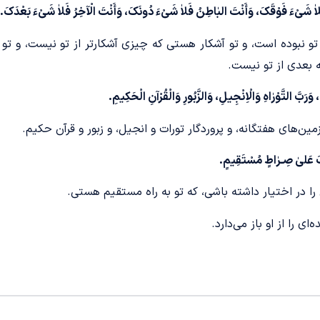
رُ فَلاٰ شَیْءَ فَوْقَکَ، وَأَنْتَ البٰاطِنُ فَلاٰ شَیْءَ دُونَکَ، وَأَنْتَ الْآخِرُ فَلاٰ شَیْءَ بَعْدَکَ.
 نبوده است، و تو آشکار هستی که چیزی آشکارتر از تو نیست، و تو ب
ه بعدی از تو نیست.
وَرَبَّ التَّوْرٰاهِ وَالْاِنْجِیلِ، وَالزَّبُورِ وَالْقُرْآنِ الْحَکِیمِ.
مین‌های هفتگانه، و پروردگار تورات و انجیل، و زبور و قرآن حکیم.
نَّکَ عَلیٰ صِـرٰاطٍ مُسْتَقِیمٍ.
آن را در اختیار داشته باشی، که تو به راه مستقیم هستی.
ای را از او باز می‌دارد.