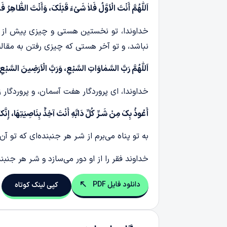
اَللّٰهُمَّ أَنْتَ الْاَوَّلُ فَلاٰ شَیْءَ قَبْلَکَ، وَأَنْتَ الظّٰاهِ
خداوندا، تو نخستین هستی و چیزی پیش از تو
نباشد، و تو آخر هستی که چیزی رفتن به مقال
اَللّٰهُمَّ رَبَّ السَّمٰاوَاتِ السَّبْعِ، وَرَبَّ الْاَرَضِینَ السَّبْعِ، 
خداوندا، ای پروردگار هفت آسمان، و پروردگار ز
أَعُوذُ بِکَ مِنْ شَـرِّ کُلِّ دَابَّهِ أَنْتَ آخِذٌ بِنَاصِیَتِهَا، إِ
به تو پناه می‌برم از شـر هر جنبنده‌ای که تو 
خداوند فقر را از او دور می‌سازد و شـر هر جنبنده‌
دانلود فایل PDF
کپی لینک کوتاه