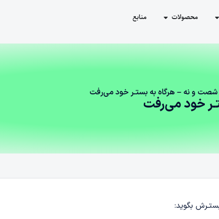
محصولات
منابع
صت و نه – هرگاه به بستـر خود می‌رفت
ـر خود می‌رفت
بستـرش بگوید: