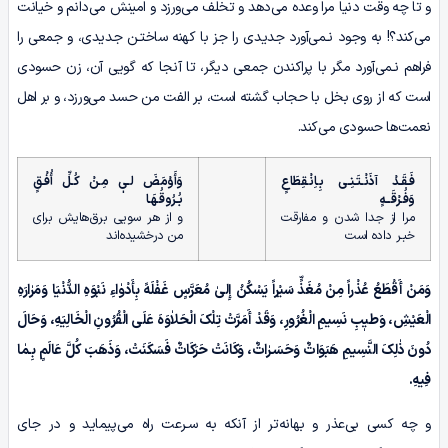
و تا چه وقت دنیا مرا وعده می‌دهد و تخلف می‌ورزد و امینش می‌دانم و خیانت
می‌کند؟! به وجود نـمی‌آورد جدیدی را جز با کهنه ساختـن جدیدی، و جمعی را
فراهم نـمی‌آورد مگر با پراکندن جمعی دیگر، تا آنجا که گویی آن، زن حسودی
است که از روی بخل با حجاب گشته است، بر الفت من حسد می‌ورزد، و بر اهل
نعمت‌ها حسودی می‌کند.
فَـقَـدْ آذَنْـتَـنِـی بِـاِنْـقِطَاعٍ
وَأَوْمَضَ لـیٖ مِـنْ کُـلِّ أُفْـقٍ
وَفُـرْقَــهٍ
بُـرُوقُـهَـا
مرا از جدا شدن و مفارقت
و از هر سویی برق‌هایش برای
خبـر داده است
من درخشیده‌اند
وَمَنْ أَقْطَعُ عُذْراً مِنْ مُغَذٍّ سَیْراً یَسْکُنُ إِلیٰ مُعَرَّسٍ غَفْلَهً بِأَدْوٰاءِ نَبْوَهِ الدُّنْیَا وَمَرٰارَهِ
الْعَیْشِ، وَطیٖبِ نَسِیمِ الْغُرُورِ، وَقَدْ أَمَرَّتْ تِلْکَ الْحَلاٰوَهَ عَلَی الْقُرُونِ الْخَالِیَهِ، وَحَالَ
دُونَ ذٰلِکَ النَّسِیمِ هَبَوَاتٌ وَحَسَـرٰاتٌ، وَکَانَتْ حَرَکَاتٌ فَسَکَنَتْ، وَذَهَبَ کُلَّ عَالَمٍ بِـمٰا
فِیهِ.
و چه کسی بی‌عذر و بهانه‌تر از آنکه به سـرعت راه می‌پیماید و در جای