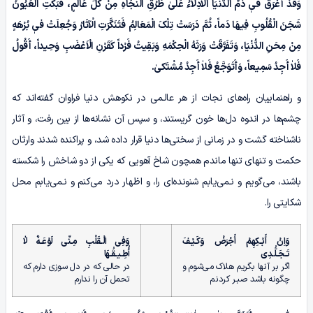
وَقَدْ أَغْرَقَ فیٖ ذَمِّ الدُّنْیَا الْاَدِلّٰاءُ عَلیٰ طُرُقِ النَّجَاهِ مِنْ کُلِّ عَالَمٍ، فَبَکَتِ الْعُیُونُ
شَجَنَ الْقُلُوبِ فِیهَا دَماً، ثُمَّ دَرَسَتْ تِلْکَ الْمَعَالِمُ فَتَنَکَّرَتِ الْآثَارُ وَجُعِلَتْ فیٖ بُرْهَهٍ
مِنْ مِحَنِ الدُّنْیَا، وَتَفَرَّقَتْ وَرَثَهُ الْحِکْمَهِ وَبَقِیتُ فَرْداً کَقَرْنِ الْاَعْضَبِ وَحِیداً، أَقُولُ
فَلاٰ أَجِدُ سَمِیعاً، وَأَتَوَجَّعُ فَلاٰ أَجِدُ مُشْتَکیٰ.
و راهنماییان راه‌های نجات از هر عالـمی در نکوهش دنیا فراوان گفته‌اند که
چشم‌ها در اندوه دل‌ها خون گریستند، و سپس آن نشانه‌ها از بین رفت، و آثار
ناشناخته گشت و در زمانی از سختی‌ها دنیا قرار داده شد، و پراکنده شدند وارثان
حکمت و تنهای تنها ماندم همچون شاخ آهویی که یکی از دو شاخش را شکسته
باشند، می‌گویم و نـمی‌یابم شنونده‌ای را، و اظهار درد می‌کنم و نـمی‌یابم محل
شکایتی را.
وَاِنْ أَبْـکِهِمْ أَجْرَضْ وَکَـیْـفَ
وَفِی الْـقَلْبِ مِـنِّی لَوْعَـهٌ لاٰ
تَـجَـلُّـدِی
أُطِـیـقُـهَا
اگر بر آنها بگریم هلاک می‌شوم و
در حالی که در دل سوزی دارم که
چگونه باشد صبـر کردنم
تحمل آن را ندارم