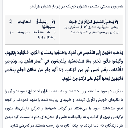
همچون سختی کشیدن شتـران کوچک در زیر بار شتـران بزرگ‌تر.
وَلاٰ یَــحْــرِزُ السَّــبْــقَ الـرَّزٰاحُ وَإِنْ جَــرَتْ
وَلاٰ یَــبْــلُــغُ الْــغَـایَــاتِ إِلّٰا
پیشی نـمی‌گیرد شتـری که از سنگینی بار
سَــبُـوقُــهَا
بر زمین چسبیده هر چند حرکت کند
و به هدف‌ها نـمی‌رسند جز
پیشتازان آنها
وَذَهَبَ آخَرُونَ إِلَی التَّقْصِیرِ فیٖ أَمْرِنَا، وَاحْتَجُّوا بـِمُتَشَابَهِ الْقُرْآنِ، فَتَأَوَّلُوهُ بِآرٰائِهِمْ،
وَاتَّهَمُوا مَأْثُورَ الْخَبَـرِ مِمَّا اسْتَحْسَنُوا، یَقْتَحِمُونَ فیٖ أَغْمٰارِ الشُّبُهَاتِ، وَدَیٰاجِیرِ
الظُّلُمٰاتِ، بِغَیْرِ قَبَسِ نُورٍ مِنَ الْکِتَابِ، وَلاٰ أُثْرَهِ عِلْمٍ مِنْ مَظٰانِّ الْعِلْمِ بِتَخْدِیرِ
مُثَبِّطِینَ زَعَمُوا أَنَّهُمْ عَلَی الرُّشْدِ مِنْ غَیِّهِمْ.
دیگران در مورد ما تقصیر روا داشتند، و به متشابه قرآن احتجاج نـمودند و آن را
با نظرهای خویش تأویل کردند، و خبـرهای روایت شده را متهم نـمودند از آنچه
نیکو پنداشتند، خود را می‌افکنند در گرداب شبهه‌ها و تیرگی تاریکی‌ها، بدون
برگرفتـن نوری از کتاب، و نه باقیمانده علمی از محل‌های علم با سست گردانیدن
باز دارندگان که ادعا کردند به اینکه آنان به راه راست هستند در گمراهی شان.