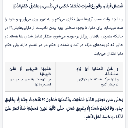
اشْتِمَالَ الْبَقٰاءِ، وَقَوٰارِعُ الْمَوْتِ تَخْتَلِفُ حُکْمِی فیٖ نَفْسِی، وَیَعْتَدِلُ حُکْمُ الدُّنْیٰا.
و تا چه وقت سبب آرزوها سهل‌انگاری می‌کنم و به غرور روی می‌‌آورم، و خود را
بنده می‌سازم برای دنیا، با وجود سختی بهره بردن نادرست از دارایی‌هایش؟! در
حالیکه متعرض بلاهای روزگار بر خودم می‌شوم، منتظر شامل شدن بقا هستم در
حالی که کوبنده‌های مرگ در آمد و شدند و حکم مرا در نفسم دارند ولی حکم
دنیا اعتدال می‌یابد.
وَ هُـنَّ الْـمَـنَـایَـا أَیَّ وٰادٍ
عَـلَـیْـهَـا طَــرِیقِـی أَوْ عَلَـیَّ
سَــلَـکْــتُـهُ
طَـرِیـقُهَـا
و آنها مرگ هستند هر دره‌ای را
بر آنهاست راه من یا بر من
در پیش گیرم
است راه آنها
وَحَتّٰى مَتىٰ تَعِدُنِی الدُّنْیَا فَتَخْلِفُ، وَأَئْتَمِنُهَا فَتَخُونُ؟! لاٰتُحْدِثُ جِدَّهً إِلّٰا بِخَلُوقِ
جِدَّهٍ، وَلاٰ تَجْمَعُ شَمْلًا إِلّٰا بِتَفْرِیقِ شَمْلٍ، حَتّٰى کَأَنَّهٰا غَیْرىٰ مُحَجَّبَهً ضَنّاً تَغٰارُ عَلَیَّ
الْاُلْفَهَ، وَتَحْسِدُ أَهْلَ النِّعَمِ.