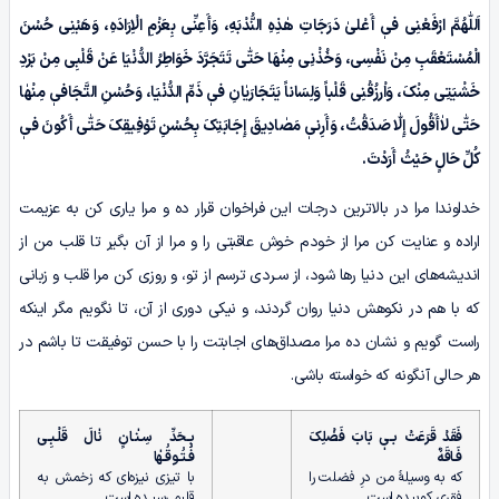
اَللّٰهُمَّ ارْفَعْنِی فیٖ أَعْلیٰ دَرَجَاتِ هٰذِہِ النُّدْبَهِ، وَأَعِنِّی بِعَزْمِ الْاِرَادَهِ، وَهَبْنِی حُسْنَ
الْمُسْتَعْقَبِ مِنْ نَفْسِی، وَخُذْنِی مِنْهَا حَتّٰى تَتَجَرَّدَ خَوَاطِرُ الدُّنْیَا عَنْ قَلْبِی مِنْ بَرْدِ
خَشْیَتِی مِنْکَ، وَاْرزُقْنِی قَلْباً وَلِسَاناً یَتَجَارَیٰانِ فیٖ ذَمِّ الدُّنْیَا، وَحُسْنِ التَّجَافیٖ مِنْهٰا
حَتّٰى لاٰأَقُولَ إِلّٰا صَدَقْتُ، وَأَرِنیٖ مَصٰادِیقَ إِجَابَتِکَ بِحُسْنِ تَوْفِیقِکَ حَتّٰى أَکُونَ فیٖ
کُلِّ حَالٍ حَیْثُ أَرَدْتَ.
خداوندا مرا در بالاترین درجات این فراخوان قرار ده و مرا یاری کن به عزیمت
اراده و عنایت کن مرا از خودم خوش عاقبتی را و مرا از آن بگیر تا قلب من از
اندیشه‌های این دنیا رها شود، از سـردی ترسم از تو، و روزی کن مرا قلب و زبانی
که با هم در نکوهش دنیا روان گردند، و نیکی دوری از آن، تا نگویم مگر اینکه
راست گویم و نشان ده مرا مصداق‌های اجابتت را با حسن توفیقت تا باشم در
هر حالی آنگونه که خواسته باشی.
فَقَدْ قَرَعَتْ بـیٖ بَابَ فَضْلِکَ
بِـحَدِّ سِـنٰـانٍ نٰالَ قَلْـبِـی
فَـاقَهٌ
فُـتُـوقُـهٰا
که به وسیلۀ من درِ فضلت را
با تیزی نیزه‌ای که زخمش به
فقری کوبیده است
قلبم رسیـده است