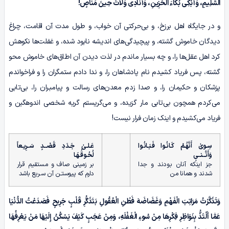
السَّلِیمِ، وَأَبْکِی بُکَاءَ الْحَزِینِ، وَأُنَادِی وَلاٰتَ حِینَ مَنَاصٍ!
و در جایگاه اهل برزخ، و بی‌حرکتی آن خواب، و طول مدت آن اقامت، چراغ
دیدگان خاموش گشته، و پیچیدگی‌های اندیشه نابود شده، و غفلت‌ها نکوهش
کرد اهل عقل‌ها را، و چه بسیار ماندم در لذت دیدن آن اطاق‌های خاموش محو
گشته، پس فریاد کشیدم نام پادشاهان را، و ندا دادم ستمگران را و فراخواندم
پزشکان و حکیمان را، و صدا زدم معدن‌های رسالت و پیامبـران را، بی‌تابی
می‌کردم همچون بی‌تابی مار گزیده، و می‌گریستم گریه شخصی اندوهگین و
فریاد می‌کشیدم و اینک زمان فرار نیست!
سِـوىٰ أَنَّهُـمْ کَـانُـوا فَـبَـانُـوا
عَـلـیٰ جَـدَدِ قَصْــدٍ سَـرِیـعاً
وَأَنَّــنــیٖ
لُحُـوقُـهَـا
جز اینکه آنان بودند و جدا
بر زمینی صاف و مستقیم قرار
شدند و همانا من
دارم که پیوستـن آن سـریع باشد
وَتَذَکَّرْتُ مَرَاتِبَ الْفَهْمِ وَغَضَاضَهَ فَطْنِ الْعُقُولِ بَتَذَکُّرِ قَلْبٍ جَرِیحٍ فَصَدَعْتُ الدُّنْیَا
عَمّٰا أَلْتَذُّ بِنَوَاظِرِ فِکْرِهَا مِنْ سُوءِ الْغَفْلَهِ، وَمِنْ عَجَبٍ کَیْفَ یَسْکُنُ إِلَیْهَا مَنْ یَعْرِفُهَا