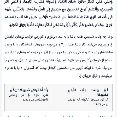
وَحَتّٰى مَتىٰ أَتَذَکَّرُ حَلاٰوَهَ مَذٰاقِ الدُّنْیَا، وَعُذُوبَهَ مَشَارِبِ أَیّٰامِهَا، وَأَقْتَفىٖ آثَارَ
الْمُرِیدِینَ، وَأَتَنَسَّمُ أَرْوَاحَ الْمَاضِینَ مَعَ سَبْقِهِمْ إِلَی الْغِلِّ وَالْفَسَادِ، وَتَخَلُّفِی عَنْهُمْ
فیٖ فَضَالَهِ طُرُقِ الدُّنْیَا، مُنْقَطِعاً مِنَ الْاَخِلّٰاءِ؟ فَزَادَنِی جَلِیلُ الْخَطْبِ لِفَقْدِهِمْ
جَوىً، وَخَانَنِی الصَّبْـرُ حَتّٰى کَأَنِّی أَوَّلُ مُمْتَحَنٍ أَتَذَکَّرُ مَعَارِفَ الدُّنْیَا وَفِرَاقَ الْاَحِبَّهِ.
و تا چه وقت شیرینی طعم دنیا را به یاد می‌آورم و گوارایی نوشیدنی‌های ایامش
را، و پیروی می‌کنم آثار دنیا طلبان را؟ و می‌بویم جان‌های گذشتگان را با وجود
سابقه‌شان در کینه و تباهی، و دور ماندن من از آنها در بازمانده راه‌های دنیا، دور
مانده از دوستان؟! پس مرا افزود غم بزرگ فقدان شان سوزی در دل، و صبـر با
من وفا نکرد تا اینکه گویی من نخستین گرفتار بودم که آشنایان دنیا را به یاد
می‌آوردم و فراق عزیزان را.
فَـلَوْ رَجَـعْتَ تِـلْکَ اللَّیٰالیٖ
رَأَتْ أَهْـلَـهَا فیٖ صُـورَهٍ لاٰ تَـرُوقُــهَا
کَـعَـهْدِهَا
اهل خود را در وضعی
اگر آن شب‌ها آنگونه که بودند
ناخوشـایند می‌دیدند
باز می‌گشتند