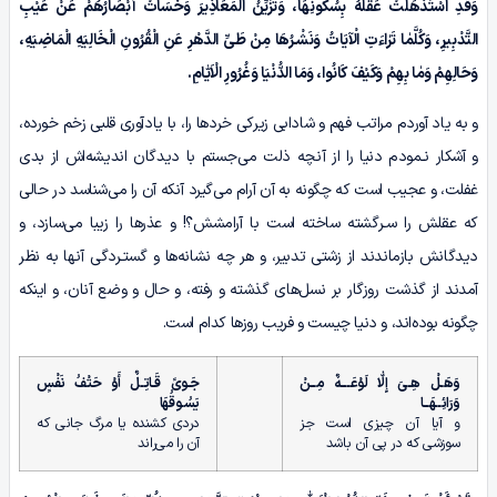
وَقَدِ اسْتَذْهَلَتْ عَقْلَهُ بِسُکُونِهَا، وَتُزَیِّنُ الْمَعَاذِیرَ وَخَسَاَتْ أَبْصَارُهُمْ عَنْ عَیْبِ
التَّدْبِیرِ، وَکُلَّمٰا تَرٰاءَتِ الْآیَاتُ وَنَشْـرُهَا مِنْ طَیِّ الدَّهْرِ عَنِ الْقُرُونِ الْخَالِیَهِ الْمَاضِیَهِ،
وَحَالِهِمْ وَمٰا بِهِمْ وَکَیْفَ کَانُوا، وَمَا الدُّنْیَا وَغُرُورِ الْاَیّٰامِ.
و به یاد آوردم مراتب فهم و شادابی زیرکی خردها را، با یادآوری قلبی زخم خورده،
و آشکار نـمودم دنیا را از آنچه ذلت می‌جستم با دیدگان اندیشه‌اش از بدی
غفلت، و عجیب است که چگونه به آن آرام می‌گیرد آنکه آن را می‌شناسد در حالی
که عقلش را سـرگشته ساخته است با آرامشش؟! و عذرها را زیبا می‌سازد، و
دیدگانش بازماندند از زشتی تدبیر، و هر چه نشانه‌ها و گستـردگی آنها به نظر
آمدند از گذشت روزگار بر نسل‌های گذشته و رفته، و حال و وضع آنان، و اینکه
چگونه بوده‌اند، و دنیا چیست و فریب روزها کدام است.
وَهَـلْ هِـیَ إِلّٰا لَوْعَـــهٌ مِــنْ
جَـوىً قَـاتِـلٌ أَوْ حَتْفُ نَفْسٍ
وَرَائِــهَــا
یَسُـوقُهَا
و آیا آن چیزی است جز
دردی کشنده یا مرگ جانی که
سوزشی که در پی آن باشد
آن را می‌راند