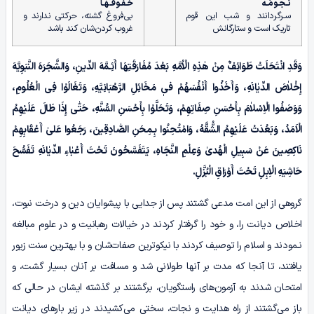
نُـجُـومُـهُ
خُـفُـوقُــهَـا
سـرگردانند و شب این قوم
بی‌فروغ گشته، حرکتی ندارند و
تاریک است و ستارگانش
غروب کردن‌شان کند باشد
وَقَدِ انْتَحَلَتْ طَوَائِفٌ مِنْ هٰذِہِ الْاُمَّهِ بَعْدَ مُفَارَقَتِهَا أَئِـمَّهَ الدِّینِ، وَالشَّجَرَهَ النَّبَوِیَّهَ
إِخْلاٰصَ الدِّیٰانَهِ، وَأَخَذُوا أَنْفُسَهُمْ فیٖ مَخَائِلِ الرَّهْبَانِیَّهِ، وَتَغَالَوْا فِی الْعُلُومِ،
وَوَصَفُوا الْاِسْلاٰمَ بِأَحْسَنِ صِفَاتِهِمْ، وَتَحَلَّوْا بِأَحْسَنِ السُّنَّهِ، حَتّٰى إِذَا طَالَ عَلَیْهِمُ
الْاَمَدُ، وَبَعُدَتْ عَلَیْهِمُ الشُّقَّهُ، وَامْتُحِنُوا بِـمِحَنِ الصّٰادِقِینَ، رَجَعُوا عَلیٰ أَعْقَابِهِمْ
نَاکِصِینَ عَنْ سَبِیلِ الْهُدىٰ وَعِلْمِ النَّجَاهِ، یَتَفَسَّحُونَ تَحْتَ أَعْبٰاءِ الدِّیٰانَهِ تَفَسُّحَ
حَاشِیَهِ الْاِبِلِ تَحْتَ أَوْرَاقِ الْبُزَّلِ.
گروهی از این امت مدعی گشتند پس از جدایی با پیشوایان دین و درخت نبوت،
اخلاص دیانت را، و خود را گرفتار کردند در خیالات رهبانیت و در علوم مبالغه
نـمودند و اسلام را توصیف کردند با نیکوترین صفات‌شان و با بهتـرین سنت زیور
یافتند، تا آنجا که مدت بر آنها طولانی شد و مسافت بر آنان بسیار گشت، و
امتحان شدند به آزمون‌های راستگویان، برگشتند بر گذشته ایشان در حالی که
باز می‌گشتند از راه هدایت و نجات، سختی می‌کشیدند در زیر بارهای دیانت