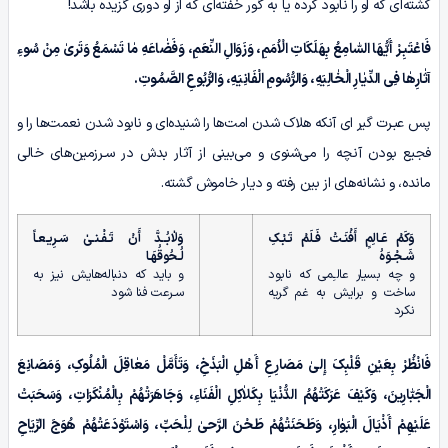
کشته‌ای که او را نابود کرده یا به گور خفته‌ای که از او دوری گزیده باشد!
فَاعْتَبِـرْ أَیُّهَا السّٰامِعُ بِهَلَکَاتِ الْاُمَمِ، وَزَوَالِ النِّعَمِ، وَفَضٰاعَهِ مٰا تَسْمَعُ وَتَرىٰ مِنْ سُوءِ
آثٰارِهٰا فِی الدِّیٰارِ الْخٰالِیَهِ، وَالرُّسُومِ الْفَانِیَهِ، وَالرُّبُوعِ الصَّمُوتِ.
پس عبـرت گیر ای آنکه هلاک شدن امت‌ها را شنیده‌ای و نابود شدن نعمت‌ها را و
فجیع بودن آنچه را می‌شنوی و می‌بینی از آثار بدش در سـرزمین‌های خالی
مانده، و نشانه‌های از بین رفته و دیار خاموش گشته.
وَکَمْ عَـالِمٍ أَفْنَـتْ فَـلَمْ تَـبْـکِ
وَلاٰبُــدَّ أَنْ تَـفْـنـىٰ سَـرِیـعـاً
شَـجْـوَہُ
لُـحُوقُهَـا
و چه بسیار عالـِمی که نابود
و باید که دنباله‌هایش نیز به
ساخت و برایش به غم گریه
سـرعت فنا شود
نکرد
فَانْظُرْ بِعَیْنِ قَلْبِکَ إِلیٰ مَصَارِعِ أَهْلِ الْبَذَخِ، وَتَأَمَّلْ مَعٰاقِلَ الْمُلُوکِ، وَمَصَانِعَ
الْجَبّٰارِینَ، وَکَیْفَ عَرَکَتْهُمُ الدُّنْیَا بِکَلاٰکِلِ الْفَنَاءِ، وَجَاهَرَتْهُمْ بِالْمُنْکَرَاتِ، وَسَحَبَتْ
عَلَیْهِمْ أَذْیَالَ الْبَوٰارِ، وَطَحَنَتْهُمْ طَحْنَ الرَّحىٰ لِلْحَبِّ، وَاسْتَوْدَعَتْهُمْ هُوَجَ الرِّیَاحِ