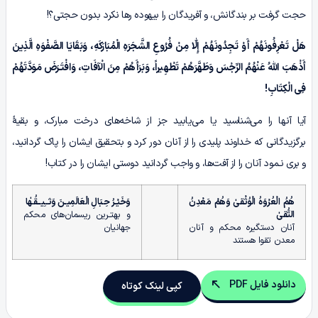
حجت گرفت بر بندگانش، و آفریدگان را بیهوده رها نکرد بدون حجتی؟!
هَلْ تَعْرِفُونَهُمْ أَوْ تَجِدُونَهُمْ إِلّٰا مِنْ فُرُوعِ الشَّجَرَهِ الْمُبَارَکَهِ، وَبَقَایَا الصَّفْوَهِ الَّذِینَ
أَذْهَبَ اللّٰهُ عَنْهُمُ الرِّجْسَ وَطَهَّرَهُمْ تَطْهِیراً، وَبَرَأَهُمْ مِنَ الْآفَاتِ، وَافْتَـرَضَ مَوَدَّتَهُمْ
فِی الْکِتَابِ!
آیا آنها را می‌شناسید یا می‌یابید جز از شاخه‌های درخت مبارک، و بقیۀ
برگزیدگانی که خداوند پلیدی را از آنان دور کرد و بتحقیق ایشان را پاک گردانید،
و بری نـمود آنان را از آفت‌ها، و واجب گردانید دوستی ایشان را در کتاب!
هُمُ الْعُرْوَهُ الْوُثْقىٰ وَهُمْ مَعْدِنُ
وَخَیْـرُ حِـبَالِ الْعَالَمِیـنَ وَثــِیــقُـهٰا
التُّقىٰ
و بهتـرین ریسمان‌های محکم
آنان دستگیره محکم و آنان
جهانیان
معدن تقوا هستند
دانلود فایل PDF
کپی لینک کوتاه