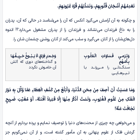
تَعْدِمُهُمْ أَشْجَانَ قُلُوبِهِمْ، وَتَسْلُبُهُمْ قُرَّهَ عُیُونِهِمْ.
و چگونه به آن آرامش می‌گیرد آنکس که آن را می‌شناسد در حالی که آن، پدران
را به داغ فرزندان می‌نشاند و فرزندان را از پدران مشغول می‌دارد؟! اندوه
دل‌های‌شان را از آنان می‌گیرد و سلب می‌کند از آنان روشنی چشمان شان را.
وَتَـرْمـیٖ قَـسَاوَاتِ الْـقـُلُـوبِ
وَجَـمـْرِ فِرٰاقٍ لاٰ یَــبُــوخُ حَـرِیــقُـهَـا
بِـأَسْهُمٍ
و گداخـته‌های دوری که آتش
سـنـگــدلــی را مــی‌زنــد بـا
آن خامـوش نگردد
تــیــرهــایــی
وَمٰا عَسَیْتُ أَنْ أَصِفَ مِنْ مِحَنِ الدُّنْیَا، وَأَبْلُغَ مِنْ کَشْفِ الْغِطَاءِ عَمّٰا وُکِّلَ بِهِ دَوْرُ
الْفَلَکِ مِنْ عُلُومِ الْغُیُوبِ، وَلَسْتُ أَذْکُرُ مِنْهٰا إِلّٰا قَتِیلاً أَفْنَتْهُ، أَوْ مُغَیِّبَ ضَـرِیحٍ
تَجٰافَتْ عَنْهُ!
و می‌خواهی چه چیزی از محنت‌های دنیا را توصیف نـمایم و پرده بردارم از آنچه
گردش فلک از علوم پنهانی به آن مأمور گشته است، و از آن نـمی‌گویم جز