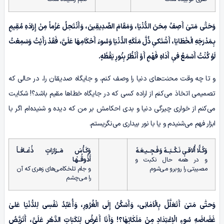
وَحَتّٰى مَتىٰ أَصِفُ مِحَنَ الدُّنْیَا، وَمَقَامَ الصِّدِیقِینَ، وَأَنْتَحِلُ عَزْماً مِنْ إِرَادَهِ مُقِیمٍ
بِـمَدْرَجَهِ الْخَطَایَا، أَشْتَکیٖ ذُلَّ مَلَکَهِ الدُّنْیَا وَسُوءَ أَحْکَامِهَا عَلَیَّ، فَقَدْ رَأَیْتُ وَسَمِعْتُ
لَوْ کُنْتُ أَسْمَعُ فیٖ أَدٰاهِ فَهْمٍ أَوْ أَنْظُرُ بِنُورِ یَقْظَهٍ.
و تا چه وقت محنت‌های دنیا را وصف کنم، و جایگاه صدیقان را، در حالی که
تصمیمی اتخاذ می‌کنم از اراده کسی که در جایگاه خطاها مقیم باشد؟! شکایت
می‌کنم از خواری چیرگی دنیا و بدی احکامش بر من که دیده و شنیده‌ام اگر با
ابزار فهم می‌شنیدم و یا با نور بیداری می‌نگریستم.
وَکُـلًّا أُلٰاقـیٖ نَـکْــبَــهً وَفَـجِــیـعَـهً
وَکَـأْسَ مَــرٰارٰاتٍ ذُعٰــافــاً
و در همه حال نکبت و
أَذُوقُــهٰـا
مصیبتی را روبرو می‌شوم
و جام تلخکامی‌های زهری که آن
را می‌چشم
وَحتّٰى مَتىٰ أَتَعَلَّلُ بِالْاَمٰانِی، وَأَسْکُنُ إِلَی الْغُرُورِ، وَأُعَبِّدُ نَفْسِی لِلدُّنْیَا عَلیٰ
غَضَاضَهِ سُوءِ الْاِعْتِدٰادِ مِنْ مَلَکٰاتِهٰا؟! وَأَنَا أَعْرِضُ لِنَکَبَاتِ الدَّهْرِ عَلَیَّ، أَتَرَبَّصُ