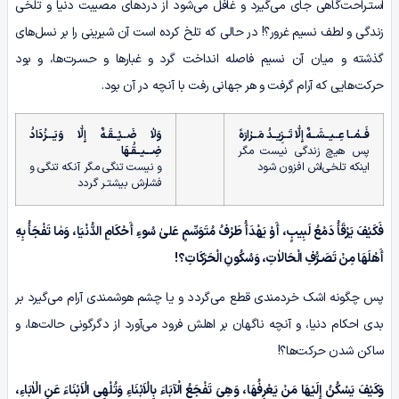
استـراحت‌گاهی جای می‌گیرد و غافل می‌شود از دردهای مصیبت دنیا و تلخی
زندگی و لطف نسیم غرور؟! در حالی که تلخ کرده است آن شیرینی را بر نسل‌های
گذشته و میان آن نسیم فاصله انداخت گرد و غبارها و حسـرت‌ها، و بود
حرکت‌هایی که آرام گرفت و هر جهانی رفت با آنچه در آن بود.
فَــمٰــا عِــیــشَــهٌ إِلّٰا تَــزِیــدُ مَــرٰارَهً
وَلاٰ ضَــیْــقَـهٌ إِلّٰا وَیَـــزْدَادُ
پس هیچ زندگی نیست مگر
ضِـــیــقُـهَا
اینکه تلخی‌اش افزون شود
و نیست تنگی مگر آنکه تنگی و
فشارش بیشتـر گردد
فَکَیْفَ یَرْقَأُ دَمْعُ لَبِیبٍ، أَوْ یَهْدَأُ طَرْفُ مُتَوَسِّمٍ عَلیٰ سُوءِ أَحْکَامِ الدُّنْیَا، وَمٰا تَفْجَأُ بِهِ
أَهْلَهَا مِنْ تَصَـرُّفِ الْحَالاٰتِ، وَسُکُونِ الْحَرَکَاتِ؟!
پس چگونه اشک خردمندی قطع می‌گردد و یا چشم هوشمندی آرام می‌گیرد بر
بدی احکام دنیا، و آنچه ناگهان بر اهلش فرود می‌آورد از دگرگونی حالت‌ها، و
ساکن شدن حرکت‌ها؟!
وَکَیْفَ یَسْکُنُ إِلَیْهَا مَنْ یَعْرِفُهَا، وَهِیَ تَفْجَعُ الْآبَاءَ بِالْاَبْنَاءِ وَتُلْهِی الْاَبْنَاءَ عَنِ الْاٰبَاءِ،