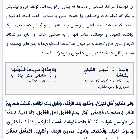
ای کوشندۀ در آثار کسانی از امت‌ها که پیش از تو رفته‌اند، توقف کن و بیندیش
و بنگر که کدام عزت پادشاهی یا نعمت انس یا شادابی الفت است که تیره و
مکدر نکرده باشد صاحبانش را روشنی چشمشان را، و آنها را دست‌های مرگ
پراکنده ننموده و نرسانده باشد آنها را به سختی خاک، و آنان در شکاف
قبـرهای‌شان جای گرفتند و در درون هلاکت‌ها استخوان‌ها و بدن‌های پوسیده‌ای
شدند و گلی خشکیده در زمین خاموش و بی‌حرکت گشتند.
وَآلَیْـتُ لاٰ تُـبْـقِـی الـلَّیٰـالیٖ
وَلاٰ جِدَّهً إِلّٰا سَــرِیــعــاً خُــلُـوقُـهَــا
بَـشَـاشَـهً
و نه شادابی مگر اینکه به
و سوگند یاد کردم که شب‌ها
سـرعت فرسوده گردد
سـروری را باقی نگذارد
وَفیٖ مَطَالِعِ أَهْلِ الْبَـرْزَخِ، وَخُمُودِ تِلْکَ الرَّقْدَهِ، وَطُولِ تِلْکَ الْاِقَامَهِ، طُفِئَتْ مَصَابِیحُ
النَّظَرِ، وَاضْمَحَلَّتْ غَوَامِضُ الْفِکَرِ، وَذَمَّ الْغُفُولُ أَهْلَ الْعُقُولِ، وَکَمْ بَقِیتُ مُتَلَذِّذاً
فیٖ طَوَامِسِ هَوَامِدِ تِلْکَ الْغُرُفَاتِ، فَنَوَّهْتُ بِأَسْمٰاءِ الْمُلُوکِ، وَهَتَفْتُ بِالْجَبَّارِینَ،
وَدَعَوْتُ الْاَطِبّٰاءَ وَالْحُکَمَاءَ، وَنَادَیْتُ مَعَادِنَ الرِّسَالَهِ وَالْاَنْبِیَاءَ، أَتَـمَلْمَلُ تَـمَلْمُلَ