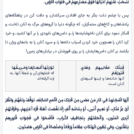
تَسْحَبُ عَلَیْهِمْ أَذْیٰالَهَا فَوْقَ مَصَارِعِهِمْ فیٖ فَلَوَاتِ الْاَرْضِ.
پس با چشم دلت بنگر به جای افتادن سـرکشان، و دقت کن در پناهگاه‌های
پادشاهان و کاخ‌های ستمگران، که چگونه دنیا با گروه‌های مرگ به آنان تاخت، و
آشکار نـمود برای آنان ناخوشایندها را، و دامن‌های نابودی را بر آنها کشید، و خرد
کرد آنان را همچون خرد کردن آسیاب دانه‌ها را، و سپرد آنان را به بادهای وزان تا
بکشند بر آنان دامن‌هایشان را بر روی قبورشان در بیابان‌های زمین!
فَـتِـلْکَ مَغٰانـِیـهِـمْ وَهٰذیٖ
تَـوٰارَثَـهَـا أَعْـصَـارُهَـا وَحَــرِیــقُـهَـا
قُـبُـورُهُـمْ
که فشارهای آن و شعلۀ آنها، به
آنـها خـانـه‌هـا و ایـنـها قـبـرهـای
ارث گرفته‌اند
آنـان اسـت
أَیُّهَا الْمُجْتَهِدُ فیٖ آثٰارِ مَنْ مَضیٰ مِنْ قَبْلِکَ مِنَ الْاُمَمِ السّٰالِفَهِ، تَوَقَّفْ وَتَفَهَّمْ وَانْظُرْ
أَیَّ عِزِّ مُلْکٍ، أَوْ نَعِیمِ أُنْسٍ، أَوْ بِشَاشَهِ أُلْفٍ إِلّٰا نَغَّصَتْ أَهْلَهُ قُرَّهَ أَعْیُنِهِمْ، وَفَرَّقَتْهُمْ
أَیْدِی الْمَنُونِ، وَأَلْحَقَتْهُمْ بِتَجٰافِیفِ التُّـرَابِ، فَأَضْحَوْا فیٖ فَجَوَاتِ قُبُورِهِمْ
یَتَقَلَّبُونَ، وَفیٖ بُطُونِ الْهَلَکَاتِ عِظَاماً وَرُفَاتاً وَصَلْصٰالاً فِی الْاَرْضِ هَامِدُونَ.