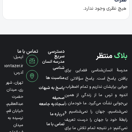
نظرات
هیچ نظری وجود ندارد.
دسترسی
تماس با ما
بلاگ
منتظر
سریع
ایمیل:
مدرسه انسان
@montazer.ir
شناسی
مدرسۀ انسان‌شناسی فضایی برای
آدرس:
مناسبت ها
یافتن پاسخ است. پاسخ سؤالاتی که
تهران، شهر
جوابی برایشان نداریم و تمام اضطراب،
پاسخ به شبهات
ری، میدان
اندوه و ترس ما از زندگی از همین
حضرت
صحیفه
بی‌جوابی نشأت می‌گیرد. ما خودمان را
عبدالعظیم،
سجادیه جامعه
خیابان قم،
نمی‌شناسیم، جهان را نمی‌شناسیم و
درباره ما
نرسیده به
رابطۀ خود با جهان را درست تعریف
تماس با ما
میدان
نمی‌کنیم؛ در نتیجه تمام تلاش ما برای