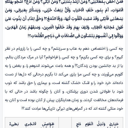
فَمَنْ أَخُصُّ بِـمُعَاتَبَتِی؟ وَمَنْ أَرْشُدُ بِنُدْبَتِی؟ وَمَنْ أَبْکیٖ؟ وَمَنْ أَدْعُ؟ أَشْجُو بِهَلَکَهِ
الْاَمْوَاتِ، أَمْ بِسُوءِ خَلَفِ الْاَحْیَاءِ، وَکُلٌّ یَبْعَثُ حُزْنِی، وَیَسْتَأْثِرُ بِعَبَـرَاتِی، وَمَنْ
یَسْعَدُنِی فَأَبْکِی وَقَدْ سُلِبَتِ الْقُلُوبُ لُبَّهَا، وَرَقَاَ الدَّمْعُ؟! وَحَقٌّ لِلدّٰاءِ أَنْ یَذُوبَ عَلیٰ
طُولِ مُجَانَبَهَ الْاَطِبّٰاءِ، وَکَیْفَ بِهِمْ وَقَدْ خَالَفُوا الْاٰمِرِینَ، وَسَبَقَهُمْ زَمٰانُ الْهَادِینَ،
وَوَکَّلُوا إِلیٰ أَنْفُسِهِمْ یَتَنَسَّکُونَ فِی الضَّلاٰلاٰتِ فیٖ دَیٰاجِیرِ الظُّلُمَاتِ؟!
چه کسی را اختصاص دهم به عتاب و سـرزنشم؟ و چه کسی را با زاری‌ام در نظر
گیرم؟ و برای چه کسی بگریم؟ و چه کسی را فراخوانم؟ آیا در مرگ مردگان بنالـم،
یا از بد جانشین بودن زندگان؟! و همه باعث می‌شوند اندوهم را، و بغض را به
گلویم می‌آورند، و چه کسی مرا یاری می‌کند تا بگریم درحالی که دل‌ها از دست
داده‌اند خرد خود را و اشک خشک گشته است، و بیماری را حق باشد که ذوب
شود با طولانی شدن دوری پزشکان، و آنان را چگونه باشد در حالی که با
فرماندهان مخالفت کردند، و زمان هدایتگران پیش از آنان بوده است و آنان به
خود متکی گشته اند که در گمراهی‌های تیرگی تاریکی‌ها عبادت کنند؟!
حَیَـارىٰ وَلَـیْـلُ الْـقَوْمِ دَاجٍ
طَـوَامِسُ لاٰتَـجْـریٖ بَـطـِیءٌ