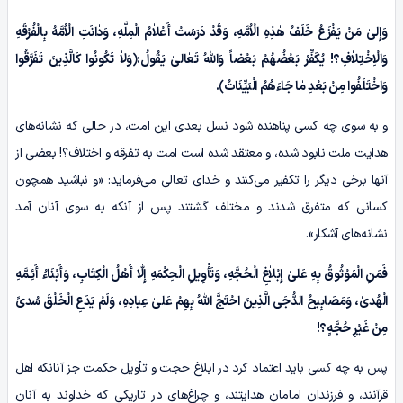
وَإِلیٰ مَنْ یَفْزَعُ خَلَفُ هٰذِہِ الْاُمَّهِ، وَقَدْ دَرَسَتْ أَعْلاٰمُ الْمِلَّهِ، وَدٰانَتِ الْاُمَّهُ بِالْفُرْقَهِ
وَالْاِخْتِلاٰفِ؟! یُکَفِّرُ بَعْضُهُمْ بَعْضاً وَاللّٰهُ تَعٰالیٰ یَقُولُ:﴿وَلاٰ تَکُونُوا کَالَّذِینَ تَفَرَّقُوا
وَاخْتَلَفُوا مِنْ بَعْدِ مٰا جَاءَهُمُ الْبَیِّنَاتُ﴾.
و به سوی چه کسی پناهنده شود نسل بعدی این امت، در حالی که نشانه‌های
هدایت ملت نابود شده، و معتقد شده است امت به تفرقه و اختلاف؟! بعضی از
آنها برخی دیگر را تکفیر می‌کنند و خدای تعالی می‌فرماید: «و نباشید همچون
کسانی که متفرق شدند و مختلف گشتند پس از آنکه به سوی آنان آمد
نشانه‌های آشکار».
فَمَنِ الْمَوْثُوقُ بِهِ عَلیٰ إِبْلاٰغِ الْحُجَّهِ، وَتَأْوِیلِ الْحِکْمَهِ إِلّٰا أَهْلُ الْکِتَابِ، وَأَبْنَاءُ أَئِـمَّهِ
الْهُدىٰ، وَمَصَابِیحُ الدُّجَى الَّذِینَ احْتَجَّ اللّٰهُ بِهِمْ عَلیٰ عِبٰادِہِ، وَلَمْ یَدَعِ الْخَلْقَ سُدىً
مِنْ غَیْرِ حُجَّهٍ؟!
پس به چه کسی باید اعتماد کرد در ابلاغ حجت و تأویل حکمت جز آنانکه اهل
قرآنند، و فرزندان امامان هدایتند، و چراغ‌های در تاریکی که خداوند به آنان