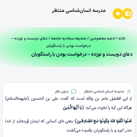
مدرسه انسان‌شناسی منتظر
خانه
/
ادعیه معصومین
/
صحیفه سجادیه جامعه
/ دعای دویست‌ و نوزده –
درخواست بودن با راستگویان
دعای دویست‌ و نوزده – درخواست بودن با راستگویان
مدرسه انسان شناسی منتظر
بدون نظر
از ابی الطفیل عامر بن وائله است که گفت: علی بن الحسین (علیهماالسلام)
هرگاه این آیه را تلاوت می‌کرد:
﴿یٰا أَیُّهَا الَّذِینَ
آمَنُوا اتَّقُوا اللّٰهَ وَکُونُوا مَعَ الصَّادِقِینَ﴾
یعنی «ای کسانی که ایمان آورده‌اید از خدا
حذر کنید و با راستگویان باشید» می‌گفت: