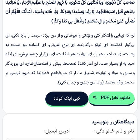
صَاحِبَ کُلِّ نَجْوىٰ، وَیٰا مُنْتَهىٰ کُلِّ شَکْوىٰ، یٰا کَرِیمَ الصَّفْحِ یٰا عَظِیمَ الرَّجَاءِ، یٰا مُبْتَدِئاً
بِالنِّعَمِ قَبْلَ اسْتِحْقَاقِهَا، یٰا رَبَّنَا وَسَیِّدَنَا وَمَوْلَانَا وَیٰا غَایَهَ رَغْبَتِنَا، أَسْأَلُکَ اللّٰهُمَّ أَنْ
تُصَلِّیَ عَلیٰ مُحَمَّدٍ وَآلِ مُحَمَّدٍ (وَافْعَلْ بیٖ کَذٰا وَ کَذٰا).
ای که زیبایی را آشکار کنی و زشتی را بپوشانی و از من پرده حرمت را پاره نکنی، ای
بزرگوار گذشت، ای نیکو درگذرنده، ای فراخ آمرزش، ای گشاده دو دست به
رحمت، ای صاحب هر راز، ای نهایت هر شکایت، ای بزرگوار چشم پوش، ای آنکه
امید به او بسیار است، ای آغاز کنندۀ نعمت‌ها پیش از استحقاق‌شان، ای پروردگار
و سـرور و مولا و نهایت اشتیاق ما، از تو می‌خواهم خداوندا که درود فرستی بر
محمد و آل محمد (و با من چنین و چنان کنی).
دانلود فایل PDF
کپی لینک کوتاه
دیدگاهتان را بنویسید
نام و نام خانوادگی :
آدرس ایمیل: