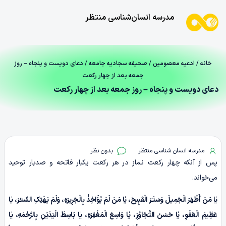
مدرسه انسان‌شناسی منتظر
خانه
/
ادعیه معصومین
/
صحیفه سجادیه جامعه
/ دعای دویست‌ و پنجاه – روز
جمعه بعد از چهار رکعت
دعای دویست‌ و پنجاه – روز جمعه بعد از چهار رکعت
مدرسه انسان شناسی منتظر
بدون نظر
پس از آنکه چهار رکعت نـماز در هر رکعت یکبار فاتحه و صدبار توحید
می‌خواند.
یٰا مَنْ‏ أَظْهَرَ الْجَمِیلَ‏ وَسَتَـرَ الْقَبِیحَ،‏ یٰا مَنْ لَمْ یُؤَاخِذْ بِالْجَرِیرَهِ، وَلَمْ یَهْتِکِ السِّتـْرَ، یٰا
عَظِیمَ الْعَفْوِ، یٰا حَسَنَ التَّجَاوُزِ، یٰا وَاسِعَ الْمَغْفِرَهِ، یٰا بَاسِطَ الْیَدَیْنِ بِالرَّحْمَهِ، یٰا