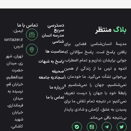
دسترسی
تماس با ما
بلاگ
منتظر
سریع
ایمیل:
مدرسه انسان
@montazer.ir
شناسی
مدرسۀ انسان‌شناسی فضایی برای
آدرس:
مناسبت ها
یافتن پاسخ است. پاسخ سؤالاتی که
تهران، شهر
جوابی برایشان نداریم و تمام اضطراب،
پاسخ به شبهات
ری، میدان
اندوه و ترس ما از زندگی از همین
حضرت
صحیفه
بی‌جوابی نشأت می‌گیرد. ما خودمان را
عبدالعظیم،
سجادیه جامعه
خیابان قم،
نمی‌شناسیم، جهان را نمی‌شناسیم و
درباره ما
نرسیده به
رابطۀ خود با جهان را درست تعریف
تماس با ما
میدان
نمی‌کنیم؛ در نتیجه تمام تلاش ما برای
فرمانداری،
رسیدن به عشق، آرامش و شادی پایدار
خیابان
بی‌نتیجه باقی می‌ماند.
شهید
کاشانی،