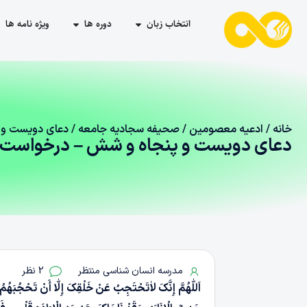
انتخاب زبان
دوره ها
ویژه نامه ها
خانه
/
ادعیه معصومین
/
صحیفه سجادیه جامعه
/ دعای دویست‌ و 
دعای دویست‌ و پنجاه‌ و شش – درخواست‌
مدرسه انسان شناسی منتظر
2 نظر
اَللّٰهُمَّ إِنَّکَ لاٰتَحْتَجِبُ عَنْ خَلْقِکَ إِلّٰا أَنْ تَحْجُبَهُمُ