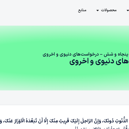
محصولات
منابع
پنجاه‌ و شش – درخواست‌های دنیوی و اخروی
های دنیوی و اخروی
 الذُّنُوبُ دُونَکَ، وَإِنَّ الرّٰاحِلَ إِلَیْکَ قَرِیبٌ مِنْکَ إِلّٰا أَنْ تُبَعِّدَہُ الْاَوْزَارُ عَنْکَ، 