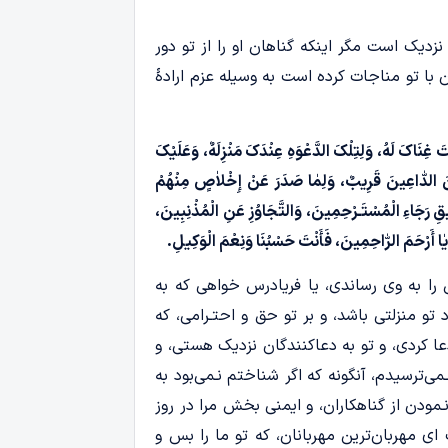
 نزدیک است مگر اینکه گناهان او را از تو دور
 با تو مناجات کرده است به وسیله عزم ارادۀ
تَ غِنَاکَ لَهُ، وَلِتِلْکَ الدَّعْوَهِ عِنْدَکَ مَنْزِلَهٌ، وَعَلَیْکَ
 مِنَ الدّٰاعِینَ قَرِیبٌ، وَلِمٰا صَدَرَ عَنْ إِخْلاٰصٍ مِنْهُمْ
یقِ رَجَاءِ الْمُسْتَـرْحِمِینَ، وَالتَّجَاوُزِ عَنِ الْمُذْنِبِینَ،
َ یٰا أَرْحَمَ الرّٰاحِمِینَ، فَأَنْتَ حَسْبُنَا وَنِعْمَ الْوَکِیلِ.
 را به وی رساندی، یا فریادرس خواهی که به
 تو منزلتی باشد، و بر تو حق و احتـرامی، که
عا کردی، و تو به دعاکنندگان نزدیک هستی، و
می‌ترسیدم، آنگونه که اگر شناختم نـمی‌بود به
ودن از گناهکاران، و ایمنی بخش مرا در روز
ای مهربان‌ترین مهربانان، که تو ما را بس و