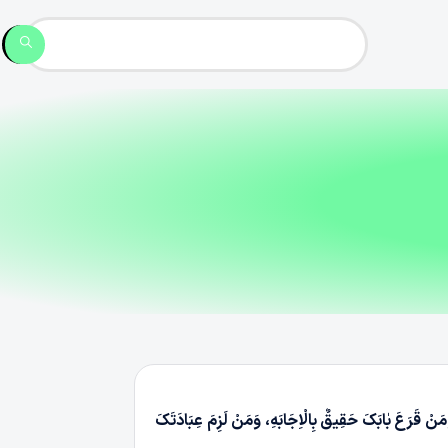
وَمَنْ قَرَعَ بٰابَکَ حَقِیقٌ بِالْاِجَابَهِ، وَمَنْ لَزِمَ عِبَادَتَکَ