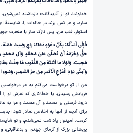
جَدِیرٌ بِالْاِنَابَهِ، وَقَدْ نَاجَاکَ بِعَزِیمَهِ الْاِرَادَهِ قَلْبِی،
خداوندا، تو از آفریدگانت بازداشته نـمی‌شوی، 
سازد، و هر کس بزند درِ خانه‌ات را، شایستۀ 
استوار، قلب من، پس نازک ساز با مغفرت جویی‌
فَإِنِّی أَسْأَلُکَ بِکُلِّ دَعْوَهٍ دَعَاکَ رَاجٍ رَضِیتَ عَمَلَهُ، وَأ
حَقٌّ وَحُرْمَهٌ أَنْ تُصَلِّیَ عَلیٰ مُحَمَّدٍ وَآلِ مُحَمّدٍ وَت
مُجِیبٌ، وَلَوْلاٰ مٰا أَتَیْتُهُ مِنَ الذُّنُوبِ مٰا خِفْتُ عِقَابَک
وَآمِنِّی یَوْمَ الْفَزَعِ الْاَکْبـَرِ مِنْ حَرِّ السَّعِیرِ، وَسُوءِ ال
من از تو درخواست می‌کنم به هر درخواستی که
فریادش رسیدی، یا خطاکاری که لغزش او را آمرز
درود فرستی بر محمد و آل محمد و مرا به عافی
برای آنچه از آنها به اخلاص صادر شود اجابت کن
کرمت، امیدوار پاداشت نـمی‌شدم، و تو شایست
پریشانی بزرگ از گرمای جهنم، و بدعاقبتی، و 