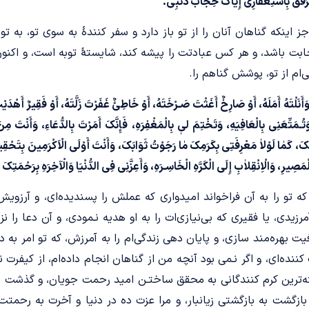
 فَرَقِّقْ بِاسْتِغْفَارِی إِیّٰاکَ حِجَابَ ذَنْبِی.
جز اینکه گناهان آنان را از تو باز دارد و سفر کنندۀ به سوی تو، به تو
اجابت باشد، و هر کس عبادتت را پیشه کند، شایستۀ توبه است، و اکنون
ام از تو، پوشش گناهم را.
َنَلْتَهُ أَمَلَهُ، أَوْ صَارِخٌ أَغَثْتَ صَـرْخَتَهُ، أَوْ خَاطِئٌ غَفَرْتَ زَلَّتَهُ، أَوْ فَقِیرٌ أَهْدَیْ
ُـمَتِّعَنِی بِالْعَافِیَهِ، وَتَخْتِمَ لیٖ بِالْمَغْفِرَهِ، فَإِنَّکَ أَمَرْتَ بِالدُّعَاءِ، وَأَنْتَ
َ، کَمٰا لَوْلاٰ مَعْرِفَتِی بِکَرَمِکَ مٰا رَجَوْتُ ثَوَابَکَ، وَأَنْتَ أَوْلَی الْاَکْرَمِینَ بِتَحْقِ
ْمَصِیرِ، وَالْاِنْقِلاٰبِ إِلَی الْکَرَّهِ الْخَاسِـرَهِ، وَأَعِزَّنِی فِی الدُّنْیَا وَالْآخِرَهِ بِرَحْمَتِک
 تو را به آن فراخواند امیدواری که عملش را پسندیده‌ای، و آرزویش
یدی، یا فقیری که بی‌نیازی‌ات را به او هدیه نـمودی، و آن دعا را نزد
ت بهره‌مند سازی، و پایان دهی زندگی‌ام را به آمرزش، که تو امر به د
نده‌ای، و اگر نـمی بود آنچه من از گناهان انجام داده‌ام، از کیفرت نـ
ه‌ترین کرم کنندگانی به محقق ساختـن امید رحمت جویان، و گذشت نـم
بازگشت به بازگشتی زیانبار، و مرا عزت ده در دنیا و آخرت به رحمتت 