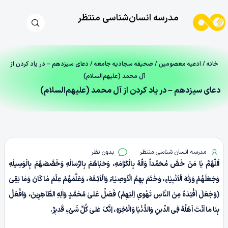
مدرسه انسان‌شناسی منتظر
خانه
/
ادعیه معصومین
/
صحیفه سجادیه جامعه
/ دعای سیزدهم – در یاد کردن از
آل محمد (علیهم‌السلام)
دعای سیزدهم – در یاد کردن از آل محمد (علیهم‌السلام)
مدرسه انسان شناسی منتظر
بدون نظر
اَللّٰهُمَّ یٰا مَنْ خَصَّ مُحَمَّداً وَاٰلَهُ بِالْکَرٰامَهِ، وَحَبٰاهُمْ بِالرِّسٰالَهِ وَخَصَّصَهُمْ بِالْوَسِیلَهِ
وَجَعَلَهُمْ وَرَثَهَ الْاَنْبِیٰاءِ، وَخَتَمَ بِهِمُ الْاَوصِیٰاءَ وَالْاَئِـمَّهَ، وَعَلَّمَهُمْ عِلْمَ مٰا کَانَ وَمٰا بَقِىَ
﴿وَجَعَلَ اَفْئِدَهً مِنَ النّٰاسِ تَهْویٖ اِلَیْهِمْ﴾ فَصَلِّ عَلیٰ مُحَمَّدٍ وَاٰلِهِ الطّٰاهِرِینَ، وَافْعَلْ
بِنٰا مٰا اَنْتَ اَهْلُهُ فِی الدِّینِ وَالدُّنْیٰا وَالْاٰخِرَهِ، اِنَّکَ عَلیٰ کُلِّ شَیْءٍ قَدیٖرٌ.