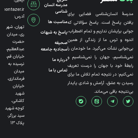
ایمیل:
مدرسه انسان
@montazer.ir
شناسی
مدرسۀ انسان‌شناسی فضایی برای
آدرس:
مناسبت ها
یافتن پاسخ است. پاسخ سؤالاتی که
تهران، شهر
جوابی برایشان نداریم و تمام اضطراب،
پاسخ به شبهات
ری، میدان
اندوه و ترس ما از زندگی از همین
حضرت
صحیفه
بی‌جوابی نشأت می‌گیرد. ما خودمان را
عبدالعظیم،
سجادیه جامعه
خیابان قم،
نمی‌شناسیم، جهان را نمی‌شناسیم و
درباره ما
نرسیده به
رابطۀ خود با جهان را درست تعریف
تماس با ما
میدان
نمی‌کنیم؛ در نتیجه تمام تلاش ما برای
فرمانداری،
رسیدن به عشق، آرامش و شادی پایدار
خیابان
بی‌نتیجه باقی می‌ماند.
شهید
کاشانی،
کوچه شهید
سید برزگر،
پلاک 13