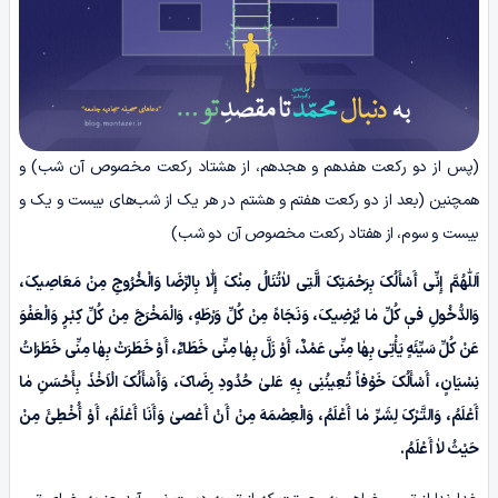
(پس از دو رکعت هفدهم و هجدهم، از هشتاد رکعت مخصوص آن شب) و
همچنین (بعد از دو رکعت هفتم و هشتم در هر یک از شب‌های بیست و یک و
بیست و سوم، از هفتاد رکعت مخصوص آن دو شب)
اَللّٰهُمَّ إِنِّی أَسْأَلُکَ بِرَحْمَتِکَ الَّتِی لاٰتُنَالُ مِنْکَ إِلّٰا بِالرِّضَا وَالْخُرُوجِ مِنْ مَعَاصِیکَ،
وَالدُّخُولِ فیٖ کُلِّ مٰا یُرْضِیکَ، وَنَجَاهً مِنْ کُلِّ وَرْطَهٍ، وَالْمَخْرَجَ مِنْ کُلِّ کِبْـرٍ وَالْعَفْوَ
عَنْ کُلِّ سَیِّئَهٍ یَأْتِی بِهٰا مِنِّی عَمْدٌ، أَوْ زَلَّ بِهٰا مِنِّی خَطَاءٌ، أَوْ خَطَرَتْ بِهٰا مِنِّی خَطَرَاتُ
نِسْیَانٍ، أَسْأَلُکَ خَوْفاً تُعِینُنِی بِهِ عَلیٰ حُدُودِ رِضَاکَ، وَأَسْأَلُکَ الْاَخْذَ بِأَحْسَنِ مٰا
أَعْلَمُ، وَالتَّـرْکَ لِشَـرِّ مٰا أَعْلَمُ، وَالْعِصْمَهَ مِنْ أَنْ أَعْصیٰ وَأَنَا أَعْلَمُ، أَوْ أُخْطِئَ مِنْ
حَیْثُ لاٰ أَعْلَمُ.