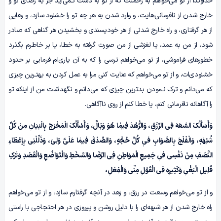
خداوندا از تو می‌خواهم به رحمتت که از تو به دست نـمی‌آید جز به رضای تو و
خارج شدن از نافرمانی‌هایت، و وارد شدن به هر چه تو را خشنود سازد، و رهایی
از هر گرفتاری، و راه خارج شدنی از هر خودپسندی و بخشیدن هر گناهی که صادر
شود، از من به عمد، یا لغزشی از من صورت گرفته به خطا، یا بر خاطرم بگذرد
خطورهای فراموشی، از تو می‌خواهم ترسی را که به آن یاری‌ام فرمایی بر حدود
خشنودی‌ات، و از تو می‌خواهم که عنایت کنی مرا به عمل کردن به بهتـرین چیزی
که می‌دانم و ترک نـمودن بدترین چیزی که می‌دانم و نگهداشت من از اینکه تو
را آگاهانه نافرمانی کنم، یا خطا کنم از روی ناآگاهی.
وَأَسَأَلُکَ السَّعَهَ فِی الرِّزْقِ، وَالزُّهْدَ فِیمٰا هُوَ وَبَالٌ، وَأَسْأَلُکَ الْمَخْرَجَ بِالْبَیَانِ مِنْ کُلِّ
شُبْهَهٍ، وَالْفَلَجَ بِالصَّوَابِ فیٖ کُلِّ حُجَّهٍ، وَالصِّدْقَ فِیمٰا عَلَیَّ وَلِیَ، وَذَلِّلْنِی بِإِعْطَاءِ
النَّصَفِ مِنْ نَفْسِی فیٖ جَمِیعِ الْمَوَاطِنِ فِی الرِّضَا وَالسَّخَطِ وَالْتَوَاضُعِ وَالْقَصْدِ وَتَرْکِ
قَلِیلِ الْبَغْیِ وَکَثِیرِہِ فِی الْقَوْلِ مِنِّی وَالْفِعْلِ،
و از تو می‌خواهم وسعت در رزق، و زهد در آنچه گرفتارم سازد، و از تو می‌خواهم
راه خارج شدن از هر شبهه‌ای را با دلیل روشن و پیروزی در هر احتجاجی با راستی