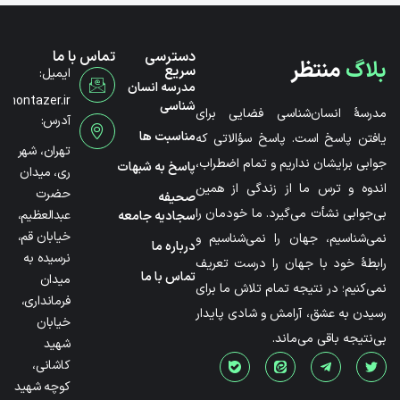
دسترسی
تماس با ما
بلاگ
منتظر
سریع
ایمیل:
مدرسه انسان
@montazer.ir
شناسی
مدرسۀ انسان‌شناسی فضایی برای
آدرس:
مناسبت ها
یافتن پاسخ است. پاسخ سؤالاتی که
تهران، شهر
جوابی برایشان نداریم و تمام اضطراب،
پاسخ به شبهات
ری، میدان
اندوه و ترس ما از زندگی از همین
حضرت
صحیفه
بی‌جوابی نشأت می‌گیرد. ما خودمان را
عبدالعظیم،
سجادیه جامعه
خیابان قم،
نمی‌شناسیم، جهان را نمی‌شناسیم و
درباره ما
نرسیده به
رابطۀ خود با جهان را درست تعریف
تماس با ما
میدان
نمی‌کنیم؛ در نتیجه تمام تلاش ما برای
فرمانداری،
رسیدن به عشق، آرامش و شادی پایدار
خیابان
بی‌نتیجه باقی می‌ماند.
شهید
کاشانی،
کوچه شهید