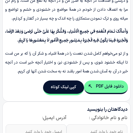
و درستی و صداقت در آنچه به ضـرر من و در آنچه به نفع من است، و رام کن
مرا به انصاف دادن از خودم در همۀ مواضع در خشنودی و خشم و تواضع و
میانه روی و ترک نـمودن ستمکاری را چه اندک و چه بسیار در گفتار و کردارم،
وَأَسَأَلُکَ تَـمَامَ النِّعْمَهِ فیٖ جَمِیعِ الْاَشْیَاءِ، وَالشُّکْرَ بِهٰا عَلَیَّ حَتّٰى تَرْضیٰ وَبَعْدَ الرِّضَا،
وَالْخِیَرَهَ فِیمٰا یَکُونُ فِیهِ الْخِیَرَهُ بِـمَیْسُورِ جَمِیعِ الْاُمُورِ لاٰ بِـمَعْسُورِهَا یٰا کَرِیمُ.
و از تو می‌خواهم کامل شدن نعمت را در همۀ اشیاء، و شکر آن را که بر من است
تا اینکه خشنود شوی، و پس از خشنودی نیز، و اختیار آنچه خیر است در آنچه
خیر در آن به آسان شدن همۀ امور باشد نه به سخت شدن آنها ای کریم.
دانلود فایل PDF
کپی لینک کوتاه
دیدگاهتان را بنویسید
نام و نام خانوادگی :
آدرس ایمیل: