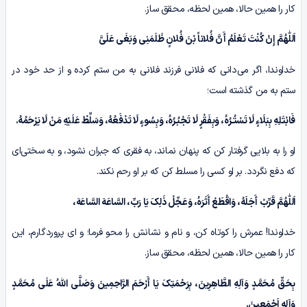
کار را همین حالا، همین لحظه، محقق ساز.
اَللّٰهُمَّ إِنْ کُنْتَ تَعْلَمُ أَنَّ فُلاناً بْنَ فُلانٍ ظَلَمَنِی وَبَغَى عَلَیَّ
خداوندا، اگر می‌دانی که فلانی فرزند فلانی به من ستم کرده و از حد خود در
ستم به من گذشته است؛
فَابْتَلِهِ بِبَلَاءٍ لَا تَسْتُـرُہُ، وَبِفَقْرٍ لَا تَجْبُـرُہُ، وَبِسُوءٍ لَا تَدْفَعُهُ، وَسَلِّطْ عَلَیْهِ مَنْ لَا یَرْحَمُهُ.
او را به بلایی گرفتار کن که پنهان نماند، به فقری که جبران نشود، و به سختی‌ای
که دفع نگردد. بر او کسی را مسلط کن که بر او رحم نکند.
اَللّٰهُمَّ قَرِّبْ أَجَلَهُ، وَاقْطَعْ أَثَرَہُ، وَعَجِّلْ ذَلِکَ یَا رَبِّ، السَّاعَهَ السَّاعَهَ،
خداوندا! عمرش را کوتاه کن، و نام و نشانش را محو فرما؛ و ای پروردگارم، این
کار را همین حالا، همین لحظه، محقق ساز.
بِحَقِّ مُحَمَّدٍ وَآلِهِ الطَّاهِرِینَ، بِرَحْمَتِکَ یَا أَرْحَمَ الرَّاحِمِینَ وَصَلَّی اللّٰهُ عَلَى مُحَمَّدٍ
وَآلِهِ اَجْمَعِینَ.