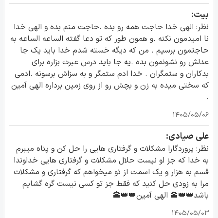
بیت:
نظر: الهی خدا حاجت همه رو بده .حاجت منم بده و الهی خدا
نا امیدمون نکنه .و همون طور که تو دعا گفته الساعه الساعه به
حاجتمون برسیم . من که دیگه خسته شدم خدا باید یک جا
عدلش رو نشونمون بده .یه جا باید درس عبرت بزاره برای
بدکاران و ستمگران . خدا ادم ستمگر و به سزاش برسونه .ادمی
که سختی میده به زن و بچش رو از روی زمین برداره الهی آمین
.
۱۴۰۵/۰۵/۰۶
علی صیادی:
نظر: پروردگارا مشکلات و گرفتاری هایی را حل کن و پناه میبرم
به خدا که جز او نیست حلال مشکلات و گرفتاری هایی خداوندا
قسم به هزار و یک اسمت از تو میخواهم که گرفتاری و مشکلات
مرا به زودی حل کنید که فقط جز تو کسی نیست گره گشایم
باشد👑👑🕋 الهی آمین👑👑🕋
۱۴۰۵/۰۵/۰۳