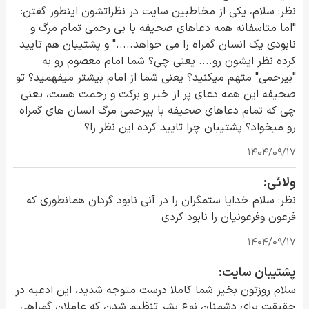
نظر: سلام، یکی از مخاطبین سایت در نظراتشون اینطور گفتن:
"اما متاسفانه همه دعاهای صحیفه با بی رحمی تمام مرگ و
نابودی یک انسان گمراه را می خواهد....." و پشتیبان هم تایید
کرده نظر ایشون رو.... یعنی چی؟ شما امام معصوم رو به
"بیرحمی" متهم میکنید؟ یعنی شما از امام بیشتر میفهمید؟ تو
صحیفه این همه دعای پر از خیر و برکت و رحمت هست، یعنی
چی که تمام دعاهای صحیفه با بیرحمی مرگ انسان های گمراه
رو میخواد؟ پشتیبان چرا تایید کرده این نظر را؟
۱۴۰۴/۰۹/۱۷
ولائی:
نظر: سلام خدایا ستمگران را در آنی نابود گردان همانطوری که
فرعون وفرعونیان را نابود کردی
۱۴۰۴/۰۹/۱۷
پشتیبان سایت:
سلام روزتون بخیر شما کاملا درست متوجه شدید، این ادعیه در
حقیقت برای دشمنان نوع بشر تنظیم شدن که عاملان گمراهی