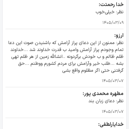
خدا رحمتت:
نظر: خیلی‌خوب
۱۴۰۵/۰۳/۰۹
ارزو:
نظر: ممنون از این دعای پراز آرامش که باشنیدن صوت این دعا
تمام وجودم پراز آرامش وامید ب قدرت خداوند شد ...خداوند
ظلم ظالم و ب خودش برگردونه ..انشالله زمین از هر ظلم تهی
بشه ...طلب خیر وآرامش برای مردم کشورم ووطنم ...حق
گرفتنی حتی اگر مظلوم واقع بشی
۱۴۰۵/۰۳/۰۷
مطهره محمدی پور:
نظر: دعای زبان بند
۱۴۰۵/۰۳/۰۷
خدایارلطفی: