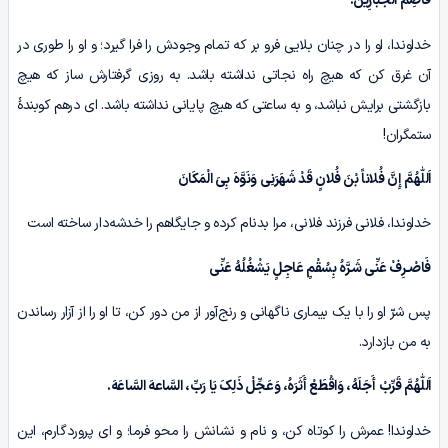
قَاصِمَ الْجَبَّارِینَ.
خداوندا، او را در چنان بلایى فرو بر که تمام وجودش را فرا گیرد؛ و او را طوری در
آن غرق کن که هیچ راه نجاتی نداشته باشد. به روزی گرفتارش ساز که هیچ
بازگشتی برایش نباشد، و به ساعتی که هیچ پایانى نداشته باشد. ای درهم کوبندۀ
ستمگران!
اَللّٰهُمَّ إِنَّ فُلاناً بْنَ فُلانٍ قَدْ شَهَرَنِی وَنَوَّہَ بِیَ الْمَکَانَ
خداوندا، فلانى فرزند فلانى، مرا بدنام کرده و جایگاهم را خدشه‌دار ساخته است
فَاصْـرِفْ عَنِّی شَـرَّہُ بِسُقْمٍ عَاجِلٍ یَشْغُلُهُ عَنِّی
پس شرّ او را با یک بیماری‌ ناگهانی و رنج‌آور از من دور کن، تا او را از آزار رساندن
به من بازدارد.
اَللّٰهُمَّ قَرِّبْ أَجَلَهُ، وَاقْطَعْ أَثَرَہُ، وَعَجِّلْ ذَلِکَ یَا رَبِّ، السَّاعهَ السَّاعَهَ.
خداوندا! عمرش را کوتاه کن، و نام و نشانش را محو فرما؛ و ای پروردگارم، این