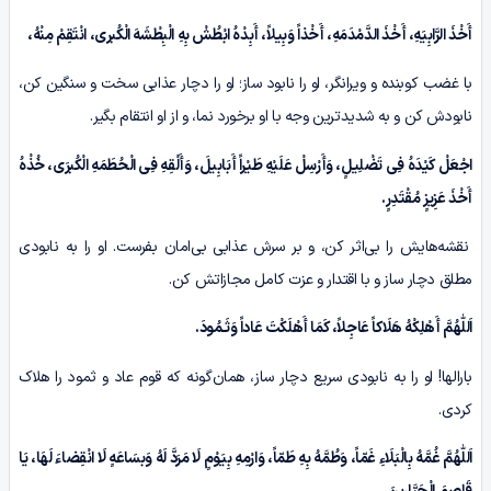
أَخْذَ الرَّابِیَهِ، أَخْذَ الدَّمْدَمَهِ، أَخْذاً وَبِیلاً، أَبِدْہُ ابْطُشْ بِهِ الْبِطْشَهَ الْکُبرى، انْتَقِمْ مِنْهُ،
با غضب کوبنده و ویرانگر، او را نابود ساز؛ او را دچار عذابی سخت و سنگین کن،
نابودش کن و به شدیدترین وجه با او برخورد نما، و از او انتقام بگیر.
اجْعَلْ کَیْدَہُ فِی تَضْلِیلٍ، وَأَرْسِلْ عَلَیْهِ طَیْراً أَبَابِیلَ، وَأَلْقِهِ فِی الْحُطَمَهِ الْکُبرَى، خُذْہُ
أَخْذَ عَزِیزٍ مُقْتَدِرٍ.
نقشه‌هایش را بی‌اثر کن، و بر سرش عذابی بی‌امان بفرست. او را به نابودی
مطلق دچار ساز و با اقتدار و عزت کامل مجازاتش کن.
اَللّٰهُمَّ أَهْلِکْهُ هَلَاکاً عَاجِلاً، کَمَا أَهْلَکْتَ عَاداً وَثَـمُودَ.
بارالها! او را به نابودی سریع دچار ساز، همان‌گونه که قوم عاد و ثمود را هلاک
کردی.
اَللّٰهُمَّ غُمَّهُ بِالْبَلَاءِ غَمّاً، وَطُمَّهُ بِهِ طَمّاً، وَارْمِهِ بِیَوْمٍ لَا مَرَدَّ لَهُ وَبسَاعَهٍ لَا انْقِضاءَ لَهَا، یَا