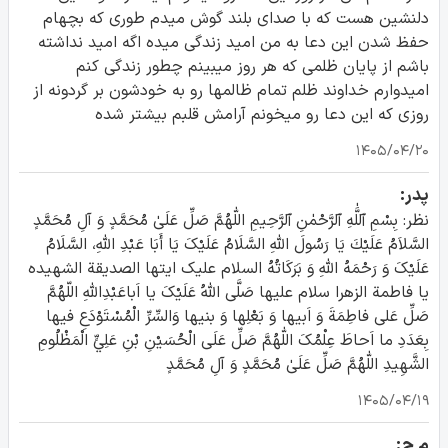
دلنشین هست که با صدای بلند گوش میدم طوری که بچهام
حفظ شدن این دعا به من امید زندگی میده اگه امید نداشته
باشم از پایان ظلمی که هر روز میبینم چطور زندگی کنم
امیدوارم خداوند ظلم تمام ظالمها رو به خودشون بر گردونه از
روزی که این دعا رو میخونم آرامش قلبم بیشتر شده
۱۴۰۵/۰۴/۲۰
پدر:
نظر: بِسْمِ ٱللَّٰهِ ٱلرَّحْمٰنِ ٱلرَّحِيمِ اللّٰهُمَّ صَلِّ عَلَىٰ مُحَمَّدٍ وَ آلِ مُحَمَّدٍ
السَّلاَمُ عَلَیْكَ یَا رَسُولَ اللَّهِ السَّلَامُ عَلَیْکَ یَا أَبَا عَبْدِ اللَّهِ، السَّلَامُ
عَلَیْکَ وَ رَحْمَهُ اللَّهِ وَ بَرَکَاتُهُ السلام علیک ایتها الصدیقة الشهیده
یا فاطمة الزهرا سلام علیها صَلَّی اللهُ عَلَیْکَ یا اَباعَبْدِاللهِ اللّهُمَّ
صَلِّ عَلی فاطِمَةَ وَ اَبیها وَ بَعْلِها وَ بنیها وَالسِّرِّ الْمُسْتَوْدَعِ فیها
بِعَدَدِ ما اَحاطَ عِلْمُکَ اللّٰهُمَّ صَلِّ عَلَى الْحُسَيْنِ بْنِ عَلِيٍّ الْمَظْلُومِ
الشَّهِيدِ اللّٰهُمَّ صَلِّ عَلَىٰ مُحَمَّدٍ وَ آلِ مُحَمَّدٍ
۱۴۰۵/۰۴/۱۹
م ج: