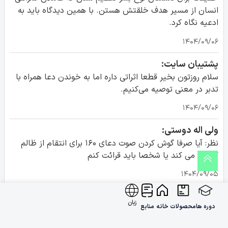
انسان از مسیر هدف خلقتش هستن. با همین دیدگاه باید به
ادعیه نگاه کرد.
۱۴۰۴/۰۹/۰۶
پشتیبان سایت:
سلام روزتون بخیر قطعا اثراتی داره اما به خوندن دعا همراه با
تدبر در معنی توصیه می‌کنیم.
۱۴۰۴/۰۹/۰۶
ولی اله دوستی‌:
نظر: آیا صرفا گوش کردن صوت دعای ۱۶۰ برای انتقام از ظالم
کفایت می کند یا شخصا باید قرائت کنم
۱۴۰۴/۰۹/۰۵
شیعه امیرالمؤمنین:
زبان
دوره ها
محصولات
خانه
منابع
نظر: طبیعتا هیچ انسان مومن و سالم نابودی و مرگ دشمن و
حسود را نمی خواهد فقط دفع شر او و در امان ماندن از مکر او