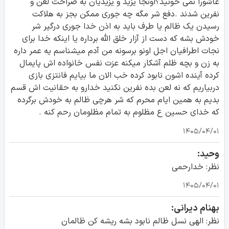
عاشورا نمی خونید؟اونجا یزید و یزیدیان به صراحت لعن و
نفرین شدند .دفع شر مگه چه جوری ممکن بجز به هلاکت
رسیدن یک ظالم یا طرف باید به اذن خدا جوری درگیر شر
خودش بشه که دست از آزار خلق الله برداره یا اینکه خدا برای
نجات اطرافیان اجل اونو برسونه من آدم میشناسم یه عمر داره
به زن و بچه ظلم آشکار میکنه عزت نفس خانواده اش پایمال
کرده آینده اشون نابود کرده خب الان ما بیایم فانتزی بازی
دربیاریم که نه لعن بده نفرین نکنید خدارو به حقانیت اش قسم
بدیم به همین ایام محرم که شر هرچی ظالم به خودش برگرده
که خدای حسین ع مظلوم به تمام مظلومان رحم کنه .
۱۴۰۵/۰۴/۰۱
وحید:
نظر: خدارحمی
۱۴۰۵/۰۴/۰۱
بهنام دیرانی:
نظر: الهی نسل ظالم نابود بشه ریشه کن ظالمان