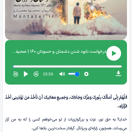
اَللّٰهُمَّ إِنِّی أَسْأَلُکَ بِنُورِکَ وَعِزِّکَ وَجَلَالِکَ، وَجَمِیعِ مَعَالِیکَ أَنْ تَأْخُذَ مَنْ یُؤْذِینِی أَخْذَ
الزَّلْزَلَهِ،
خدایا! به حق نور، عزت و بزرگواری‌ات از تو می‌خواهم کسی را که به من آزار
می‌رساند، همچون زلزله‌ای ویرانگر، گرفتار سخت‌ترین بلاها کنی،