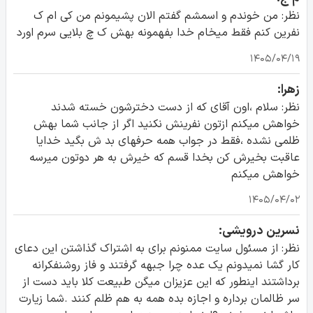
نظر: من خوندم و اسمشم گفتم الان پشیمونم من کی ام ک
نفرین کنم فقط میخام خدا بفهمونه بهش ک چ بلایی سرم اورد
۱۴۰۵/۰۴/۱۹
زهرا:
نظر: سلام ،اون آقای که از دست دخترشون خسته شدند
خواهش میکنم ازتون نفرینش نکنید اگر از جانب شما بهش
ظلمی نشده ،فقط در جواب همه حرفهای بد ش بگید خدایا
عاقبت بخیرش کن بخدا قسم که خیرش به هر دوتون میرسه
خواهش میکنم
۱۴۰۵/۰۴/۰۲
نسرین درویشی:
نظر: از مسئول سایت ممنونم برای به اشتراک گذاشتن این دعای
کار گشا نمیدونم یک عده چرا جبهه گرفتند و فاز روشنفکرانه
برداشتند اینطور که این عزیزان میگن طبیعت کلا باید دست از
سر ظالمان برداره و اجازه بده همه به هم ظلم کنند .شما زیارت