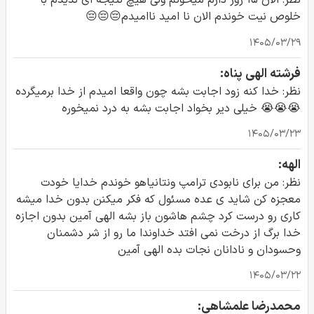
نظر: الان ۱۵ روز دارم میخونم ولی هیچ نتیجه ای ندیدم با
خلوص نیت خوندم الان نا امید ناامیدم😔😔😔
۱۴۰۵/۰۳/۲۹
فرشته الهی پناه:
نظر: خدا کنه زود اجابت بشه چون واقعا امیدم از خدا برمیگرده
😭😭😭 خیلی دیر بخواد اجابت بشه به درد نمیخوره
۱۴۰۵/۰۳/۲۳
الهه:
نظر: من برای نابودی ترامپ ونتانیاهو خوندم خدایا خودت
معجزه کن شاید ی عده مسئول که فکر میکنن بدون خدا میشه
کاری رو درست کرد چشم هاشون باز بشه الهی آمین بدون اجازه
خدا برگ از درخت نمی افتد خداوندا ما رو از شر دشمنان
وحسودان و نادانان نجات بده الهی آمین
۱۴۰۵/۰۳/۲۲
محمدرضا علمشاهی: