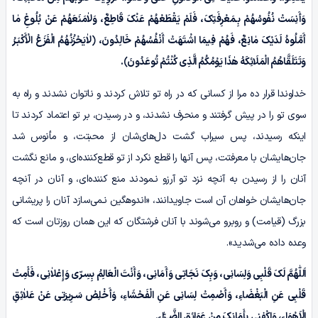
وَأَنِسَتْ نُفُوسُهُمْ بِـمَعْرِفَتِکَ، فَلَمْ یَقْطَعْهُمْ عَنْکَ قَاطِعٌ، وَلاٰمَنَعَهُمْ عَنْ بُلُوغِ مٰا
أَمَّلُوهُ لَدَیْکَ مٰانِعٌ، فَهُمْ فِیمَا اشْتَهَتْ أَنْفُسُهُمْ خَالِدُونَ، ﴿لاٰیَحْزُنُهُمُ الْفَزَعُ الْأَکْبَـرُ
وَتَتَلَقَّاهُمُ الْمَلَائِکَهُ هٰذَا یَوْمُکُمُ الَّذِی کُنْتُمْ تُوعَدُونَ﴾.
خداوندا قرار ده مرا از کسانی که در راه تو تلاش کردند و ناتوان نشدند و راه به
سوی تو را در پیش گرفتند و منحرف نشدند، و در رسیدن، بر تو اعتماد کردند تا
اینکه رسیدند، پس سیراب گشت دل‌های‌شان از محبتت، و مأنوس شد
جان‌هایشان با معرفتت، پس آنها را قطع نکرد از تو قطع‌کننده‌ای، و مانع نگشت
آنان را از رسیدن به آنچه نزد تو آرزو نـمودند منع کننده‌ای، و آنان در آنچه
جان‌هایشان خواهان آن است جاویدانند، «اندوهگین نـمی‌سازد آنان را پریشانی
بزرگ (قیامت) و روبرو می‌شوند با آنان فرشتگان که این همان روزتان است که
وعده داده می‌شدید».
اَللّٰهُمَّ لَکَ قَلْبِی وَلِسَانِی، وَبِکَ نَجَاتِی وَأَمَانِی، وَأَنْتَ الْعَالِمُ بِسِـرّی وَإِعْلاٰنِی، فَأَمِتْ
قَلْبِی عَنِ الْبَغْضَاءِ، وَأَصْمِتْ لِسَانِی عَنِ الْفَحْشَاءِ، وَأَخْلِصْ سَـرِیرَتِی عَنْ عَلاٰئِقِ
الْاَهْوَاءِ، وَاکْفِنِی بِأَمَانِکَ مِنْ عَوَائِقِ الضَّـرّٰاءِ.