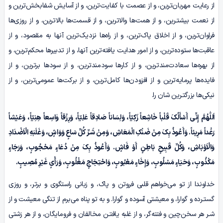
از رعایت مهربان‌ترین، و از عصمت با کفایت‌ترین، و از آسایش شفابخش‌ترین و
از نعمت بیشتـرین، و از همت‌ها والاترین، و از قسمت‌ها بالاترین، و از روزی‌ها
فراوان‌ترین، و از اخلاق پاک‌ترین، و از راه‌ها نزدیک‌ترین آنها به مقصود، و از
عاقبت‌ها ستوده‌ترین، و از امور هدایت یافته‌ترین آنها، و از تدبیرها محکم‌ترین، و
از بهره‌ها سعادت‌مندترین، و از کارها سودمندترین، و از سودها برترین، و از
فایده‌ها پرمایه‌ترین و از افزودن‌ها کامل‌ترین، و از برکت‌ها عمومی‌ترین، و از
نیکی‌ها بزرگتـرین شان را.
اَللّٰهُمَّ إِنِّی أَسْأَلُکَ قَلْباً خَاشِعاً زَکِیّاً، وَلِسَاناً صَادِقاً عَلِیّاً، وَرِزْقاً وٰاسِعاً هِنِیّاً، وَعَیْشاً
رَغْداً مَرِیئاً. وَأَعُوذُ بِکَ مِنْ ضَنْکِ الْمَعَاشِ، وَمِنْ شَـرِّ کُلِّ سَاعٍ وَوَاشٍ، وَغَلَبَهِ الْاَضْدَادِ
وَالْاَوْبَاشِ، وَکُلِّ قَبِیحٍ بَاطِنٍ أَوْ فَاشٍ. وَأَعُوذُ بِکَ مِنْ دُعَاءٍ مَحْجُوبٍ، وَرَجَاءٍ
مَکْذُوبٍ، وَحَیَاءٍ مَسْلُوبٍ، وَإِخَاءٍ مَعْبُوبٍ، وَاحْتِجَاجٍ مَغْلُوبٍ، وَرَأْیٍ غَیْرِ مُصِیبٍ.
خداوندا از تو می‌خواهم قلبی فروتن و پاک، و زبانی راستگوی و برتر، و روزی
گستـرده و گوارا، و معیشتی آسوده و گوارا. و به تو پناه می‌برم از تنگی معیشت و از
شـر هر سخن‌چین و فتنه‌گر، و از غلبه یافتـن مخالفان و فرومایگان، و از هر زشتی