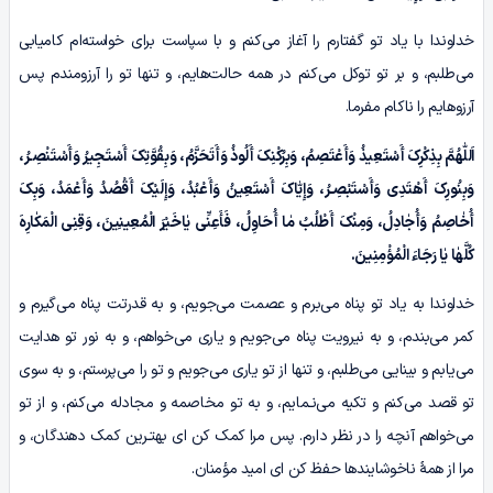
خداوندا با یاد تو گفتارم را آغاز می‌کنم و با سپاست برای خواسته‌ام کامیابی
می‌طلبم، و بر تو توکل می‌کنم در همه حالت‌هایم، و تنها تو را آرزومندم پس
آرزوهایم را ناکام مفرما.
اَللّٰهُمَّ بِذِکْرِکَ أَسْتَعِیذُ وَأَعْتَصِمُ، وَبِرُکْنِکَ أَلُوذُ وَأَتَحَزَّمُ، وَبِقُوَّتِکَ أَسْتَجِیرُ وَأَسْتَنْصِـرُ،
وَبِنُورِکَ أَهْتَدِی وَأَسْتَبْصِـرُ، وَإِیّٰاکَ أَسْتَعِینُ وَأَعْبُدُ، وَإِلَیْکَ أَقْصُدُ وَأَعْمَدُ، وَبِکَ
أُخٰاصِمُ وَأُجٰادِلُ، وَمِنْکَ أَطْلُبُ مٰا أُحَاوِلُ، فَأَعِنِّی یٰاخَیْرَ الْمُعِینِینَ، وَقِنِى الْمَکٰارِہَ
کُلَّهٰا یٰا رَجَاءَ الْمُؤْمِنِینَ.
خداوندا به یاد تو پناه می‌برم و عصمت می‌جویم، و به قدرتت پناه می‌گیرم و
کمر می‌بندم، و به نیرویت پناه می‌جویم و یاری می‌خواهم، و به نور تو هدایت
می‌یابم و بینایی می‌طلبم، و تنها از تو یاری می‌جویم و تو را می‌پرستم، و به سوی
تو قصد می‌کنم و تکیه می‌نـمایم، و به تو مخاصمه و مجادله می‌کنم، و از تو
می‌خواهم آنچه را در نظر دارم. پس مرا کمک کن ای بهتـرین کمک دهندگان، و
مرا از همۀ ناخوشایندها حفظ کن ای امید مؤمنان.