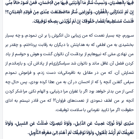
فِیهٰا بِالْعِصْیَانِ، وَنَسِیتُ شُکْرَ مٰا أَوْلَیْتَنِی فِیهٰا مِنَ الْاِحْسَانِ، فَمَنْ اَسْوَءُ حَالاً مِنِّی
إِنْ لَمْ تَتَدَارَکْنِی بِالْغُفْرَانِ، وَتُوزِعْنِی شُکْرَ مَااصْطَنَعْتَ عِنْدَی مِنْ فَوَائِدِ الْاِمْتِنَانِ؟!
فَلَسْتُ مُسْتَطِیعاً لِقَضَاءِ حُقُوقِکَ إِنْ لَمْ تُؤَیِّدْنِی بِصِحَّهِ تَوْفِیقِکَ.
سـرورم، چه بسیار نعمت که من زیبایی دل انگیزش را بر تن نـمودم، و چه بسیار
بخشیدی به من لطفی که به هدایتش با دیگران به رقابت پرداختم، و چقدر بر
من نهادی منتی که نیروهایم از برداشت آن ناتوان گشت و هوش و حواسم از یاد
کردن فضل آن غافل ماند و ناتوان شد سپاسگزاری‌ام از پاداش آن، و بازماندم از
شمارش آن، که من در مقابل به نافرمانی‌ات دست زدم، و فراموش نـمودم
سپاس گفتـن آنچه را که از احسان در آن به من عطا کرده بودی، پس حال چه
کسی از من بدتر خواهد بود اگر با غفران مرا درنیابی، و الهام نکنی مرا شکر کردن
آنچه بر من لطف نـمودی از نعمت‌های فراوان؟! که من قادر نیستم به ادای
حقوقت اگر مرا تایید نفرمایی با سلامت توفیقت.
سَیِّدِی لَوْلاٰ نُورُکَ عَمِیتُ عَنِ الدَّلِیلِ، وَلَوْلاٰ تَبْصِیرُکَ ضَلَلْتُ عَنِ السَّبِیلِ، وَلَوْلاٰ
تَعْرِیفُکَ لَمْ أُرْشَدْ لِلْقَبُولِ، وَلَوْلاٰ تَوْفِیقُکَ لَمْ أَهْتَدِ اِلیٰ مَعْرِفَهِ التَّأْوِیلِ.