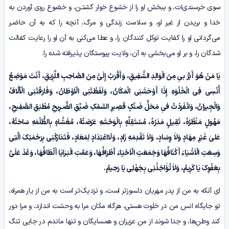
سوی خرسندی‌ات، و ببخش او را از خشوع خوار گشتـن، و خضوع روی آوردن به
خدا و بریدن از غیر او، و سلامت زندگی و مرگ، آنچه را که به آن حاضـر
می‌گردانی او را کفایت توکل کنندگان را، و عطا می‌کنی به آن او را رعایت کفالت
شدگان را، و بر او می‌بخشی به آن، ولایت پیوستگان پذیرفته شده را.
یٰا مَنْ هُوَ أَبَرُّ بیٖ مِنَ الْوَالِدِ الشَّفِیقِ، وَأَقْرَبُ إِلَیَّ مِنَ الصّٰاحِبِ اللَّزِیقِ، أَنْتَ مَوْضِعُ
أُنْسِی فِی الْخَلْوَهِ إِذَا أَوْحَشَنِى الْمَکَانُ، وَلَفَظَتْنِی الْاَوْطَانُ، وَفَارَقَتْنِی الْاُلّٰافُ
وَالْجِیرَانُ، وَانْفَرَدْتُ فیٖ مَحَلٍّ ضَنْکٍ قَصِیرِ السَّمْکِ ضَیِّقِ الضَّـرِیحِ مُطْبَقِ الصَّفِیحِ،
مَهُولٍ مَنْظَرُہُ، ثَقِیلٍ مَدَرُہُ، مُسْتَقِلَّهٍ بِالْوَحْشَهِ عَرْصَتُهُ، مُغَشّٰاهٍ بِالظُّلْمَهِ سَاحَتُهُ،
عَلیٰ غَیْرِ مِهَادٍ وَلاٰ وِسَادٍ، وَلاٰ تَقْدِمَهِ زَادٍ، وَلَااعْتِدَادٍ لِمَعَادٍ، فَتَدَارَکْنِی بِرَحْمَتِکَ الَّتِی
وَسِعَتِ الْاَشْیٰاءَ أَکْنَافُهَا وَجَمَعَتِ الْاَحْیَاءَ أَطْرَافُهَا، وَعَمَّتِ الْبَـرٰایٰا أَلْطَافُهَا، وَعُدْ عَلَیَّ
بِعَفْوِکَ یٰا کَرِیمُ، وَلاٰ تُؤٰاخِذْنِی بِجَهْلِی یٰا رَحِیمُ.
ای آنکه به من از پدر مهربان دلسوزتر است، و نزدیک‌تر است به من از یار همراه،
تو جایگاه انس من در خلوت هستی، هرگاه مکان مرا به وحشت اندازد، و مرا دور
کند وطن‌ها، و جدا شوند از من عزیزان و همسایگان و تنها ماندم در جایی تنگ