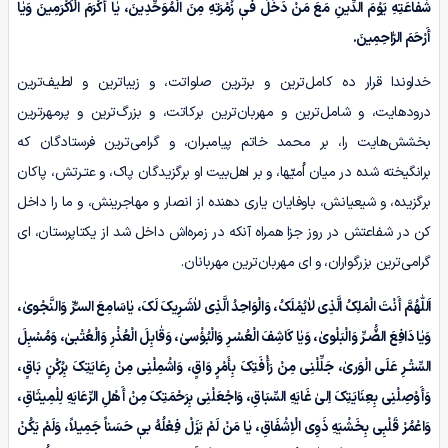
شَفٰاعَتِهِ یَوْمَ الدِّینِ مَعَ مَنْ دَخَلَ فیٖ زُمْرَتِهِ مِنَ الْمُوَحِّدِینَ، یٰا أَکْرَمَ الْاَکْرَمِینَ وَیٰا
أَرْحَمَ الرّٰاحِمِینَ.
خداوندا قرار ده کامل‌ترین و برترین صلواتت، و زیباترین و لطیف‌ترین
درودهایت، و شامل‌ترین و مهربان‌ترین برکاتت، و بزرگ‌ترین و پرمهرترین
بخشش‌هایت را، بر محمد خاتم پیامبـران، و گرامی‌ترین فرستادگان که
برانگیخته شده در میان اُمیّها، و بر اهل‌بیت او برگزیدگان پاک، و عتـرتش، پاکان
برگزیده، و شیعیانش، باوفایان یاری دهنده از انصار و مهاجرینش، و ما را داخل
کن در شفاعتش در روز جزا همراه آنکه در زمره‌اش داخل شد از یکتاپرستان، ای
گرامی‌ترین بزرگواران، و ای مهربان‌ترین مهربانان.
اَللّٰهُمَّ أَنْتَ الْمَلِکُ الَّذِی لاٰیُمْلَکُ، وَالْوَاحِدُ الَّذِی لاٰشَـرِیکَ لَکَ، یٰاسَامِعَ السـِّرِّ وَالنَّجْوىٰ،
وَیٰا دَافِعَ الضُّـرِّ وَالْبَلْوىٰ، وَیٰا کَاشِفَ الْعُسْـرِ وَالْبُؤْسیٰ، وَقٰابِلَ الْعُذْرِ وَالْعُتْبىٰ، وَمُسْبِلَ
السِّتْـرِ عَلَی الْوَرىٰ، جَلِّلْنِی مِنْ رَأْفَتِکَ بِأَمْرٍ وَاقٍ، وَاشْمِلْنِی مِنْ رِعَایَتِکَ بِرُکْنٍ بَاقٍ،
وَأَوْصِلْنِی بِعِنَایَتِکَ اِلیٰ غَایَهِ السِّبَاقِ، وَاجْعَلْنِی بِرَحْمَتِکَ مِنْ أَهْلِ الرِّعَایَهِ لِلْمِیثَاقِ،
وَاعْمُرْ قَلْبِی بِخَشْیَهِ ذَوِی الْاِشْفَاقِ، یٰا مَنْ لَمْ یَزَلْ فِعْلُهُ بیٖ حَسَناً جَمِیلاً، وَلَمْ یَکُنْ