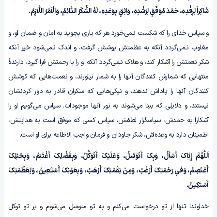
شَاکِراً لِرِفْدِہِ، حَمْدَ مُوَفَّقٍ لِرُشْدِہِ، وَاثِقٍ بِوَعْدِہِ، لَهُ الشُّکْرُ الدّٰائِمُ، وَالْاَمْرُ اللّٰازِمُ.
و سپاس خدای را که شکست نـمی‌خورد هر که یاری بجوید به امان و ضمان او، و
مغلوب نـمی‌گردد آنکه به عظمتش پوشش گرفت، و اندک نـمی‌شود خیر آنکه
شکر نعمتش را آشکار کند، و هلاک نـمی‌گردد آنکه او را با رحمتش فرا گیرد، دارندۀ
منتهایی که شمارش کنندگان آنها را به شمار نیاورند، و نعمت‌هایی که کوشش
کنندگان آنها را پاداش ندهند، و نیکی‌هایی که منکران قادر به دور کردنشان
نیستند، و دلایلی که بینا می‌شوند به نور آنها موجودات. سپاس می‌گویم او را
آشکارا به حمدش، سپاسگزار لطفش، سپاس کسی که موفق است به هدایتش،
اطمینان دارد به وعده‌اش، شکر جاودان و فرمان واجب الاطاعه برای او است.
اَللّٰهُمَّ إِیّٰاکَ أَسْأَلُ، وَبِکَ أَتَوَسَّلُ، وَعَلَیْکَ أَتَوَکَّلُ، وَبِفَضْلِکَ أَغْتَنِمُ، وَبِحَبْلِکَ
أَعْتَصِمُ، وَفیٖ رَحْمَتِکَ أَرْغَبُ، وَمِنْ نِقْمَتِکَ أَرْهَبُ، وَبِعَوْنِکَ أَسْتَعِینُ، وَلِعَظَمَتِکَ
أَسْتَکِینُ.
خداوندا تنها از تو درخواست می‌کنم و به تو متوسل می‌شوم و بر تو توکل