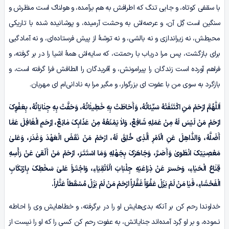
با سقفی کوتاه، و جایی تنگ که اطرافش به هم برآمده، و هولناک است منظرش و
سنگین است گِل آن، و عرصه‌اش به وحشت آرمیده، و پوشانیده شده با تاریکی
محیطش، نه زیراندازی و نه بالشی، و نه توشۀ از پیش فرستاده‌ای، و نه آمادگیی
برای بازگشت، پس مرا دریاب با رحمتت، که سایه‌اش همۀ اشیا را در بر گرفته، و
فراهم آورده است زندگان را پیرامونش، و آفریدگان را الطافش فرا گرفته است، و
بازگرد به سوی من با عفوت ای بزرگوار، و مگیر مرا به نادانی‌ام ای مهربان.
اَللّٰهُمَّ ارْحَمْ مَنِ اکْتَنَفَتْهُ سَیِّئاتُهُ، وَأَحَاطَتْ بِهِ خَطِیئٰاتُهُ، وَحَفَّتْ بِهِ جِنٰایَاتُهُ، بِعَفْوِکَ
ارْحَمْ مَنْ لَیْسَ لَهُ مِنْ عَمَلِهِ شَافِعٌ، وَلاٰ یَمْنَعُهُ مِنْ عَذَابِکَ مٰانِعٌ، اِرْحَمِ الْغَافِلَ عَمّٰا
أَضَلَّهُ، وَالذّٰاهِلَ عَنِ الْاَمْرِ الَّذِی خُلِقَ لَهُ، ارْحَمْ مَنْ نَقَضَ الْعَهْدَ وَغَدَرَ، وَعَلیٰ
مَعْصِیَتِکَ انْطَوىٰ وَأَصَـرَّ، وَجَاهَرَکَ بِجَهْلِهِ وَمَا اسْتَتَـرَ، ارْحَمْ مَنْ أَلْقىٰ عَنْ رَأْسِهِ
قِنٰاعَ الْحَیٰاءِ، وَحَسـَرَ عَنْ ذِرٰاعَیْهِ جِلْبَابَ الْاَتْقِیَاءِ، وَاجْتَـرَاَ عَلیٰ سَخَطِکَ بِارْتِکَابِ
الْفَحْشَاءِ، فَیٰا مَنْ لَمْ یَزَلْ عَفُوّاً غَفَّاراً ارْحَمْ مَنْ لَمْ یَزَلْ مُسْقَطاً عَثّٰاراً.
خداوندا رحم کن بر آنکه بدی‌هایش او را در برگرفته، و خطاهایش وی را احاطه
نـموده، و بر او گِرد آمده‌اند جنایاتش، به عفوت رحم کن کسی را که او را نیست از