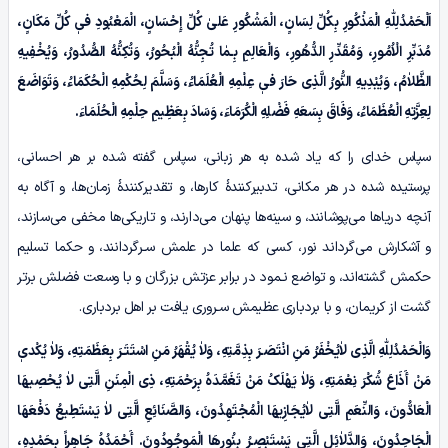
اَلْحَمْدُلِلّٰهِ الْمَذْکُورِ بِکُلِّ لِسَانٍ، الْمَشْکُورِ عَلیٰ کُلِّ إِحْسَانٍ، الْمَعْبُودِ فیٖ کُلِّ مَکَانٍ،
مُدَبِّرِ الْاُمُورِ، وَمُقَدِّرِ الدُّهُورِ، وَالْعَالِمِ بِـمٰا تُجِنُّهُ الْبُحُورُ، وَتُکِنُّهُ الصُّدُورُ، وَیُخْفِیهِ
الظَّلاٰمُ، وَیُبْدِیهِ النُّورُ الَّذِی حَارَ فیٖ عِلْمِهِ الْعُلَمَاءُ، وَسَلَّمَ لِحُکْمِهِ الْحُکَمَاءُ، وَتَوَاضَعَ
لِعِزَّتِهِ الْعُظَمَاءُ، وَفَاقَ بِسَعَهِ فَضْلِهِ الْکُرَمَاءَ، وَسَادَ بِعَظِیمِ حِلْمِهِ الْحُلَمَاءَ.
سپاس خدای را که یاد شده به هر زبانی، سپاس گفته شده بر هر احسانی،
پرستیده شده در هر مکانی، تدبیرکنندۀ کارها، و تقدیرکنندۀ زمان‌ها، و آگاه به
آنچه دریاها می‌پوشانند، و سینه‌ها پنهان می‌دارند، و تاریکی‌ها مخفی می‌سازند،
و آشکارش می‌گرداند نور، کسی که علما در علمش سـرگردانند، و حکما تسلیم
حکمش گشته‌اند، و تواضع نـمود در برابر عزتش بزرگان و با وسعت فضلش برتر
گشت از کریمان، و با بردباری عظیمش سـروری یافت بر اهل بردباری.
وَالْحَمْدُلِلّٰهِ الَّذِی لاٰیُخْفَرُ مَنِ انْتَصَـرَ بِذِمَّتِهِ، وَلاٰ یُقْهَرُ مَنِ اسْتَتَـرَ بِعَظَمَتِهِ، وَلاٰ یُکْدیٖ
مَنْ أَذَاعَ شُکْرَ نِعْمَتِهِ، وَلاٰ یَهْلَکُ مَنْ تَغَمَّدَہُ بِرَحْمَتِهِ، ذِی الْمِنَنِ الَّتِی لاٰ یُحْصِیهَا
الْعَادُّونَ، وَالنِّعَمِ الَّتِی لاٰیُجَازِیهَا الْمُجْتَهِدُونَ، وَالصَّنَائِعِ الَّتِی لاٰ یَسْتَطِیعُ دَفْعَهَا
الْجَاحِدُونَ، وَالدَّلاٰئِلِ الَّتِی یَسْتَبْصِـرُ بِنُورِهَا الْمَوجُودُونَ. أَحْمَدُہُ جَاهِراً بِحَمْدِہِ،