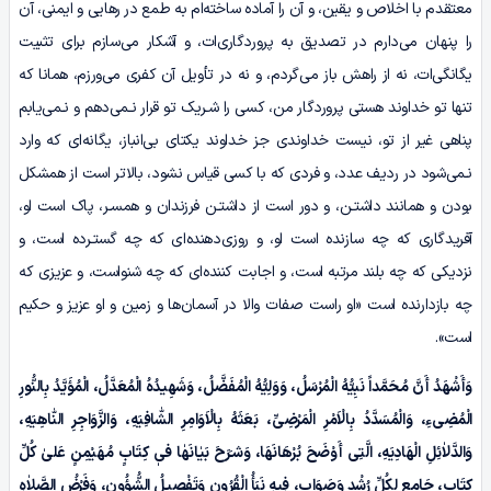
معتقدم با اخلاص و یقین، و آن را آماده ساخته‌ام به طمع در رهایی و ایمنی، آن
را پنهان می‌دارم در تصدیق به پروردگاری‌ات، و آشکار می‌سازم برای تثبیت
یگانگی‌ات، نه از راهش باز می‌گردم، و نه در تأویل آن کفری می‌ورزم، همانا که
تنها تو خداوند هستی پروردگار من، کسی را شـریک تو قرار نـمی‌دهم و نـمی‌یابم
پناهی غیر از تو، نیست خداوندی جز خداوند یکتای بی‌انباز، یگانه‌ای که وارد
نـمی‌شود در ردیف عدد، و فردی که با کسی قیاس نشود، بالاتر است از همشکل
بودن و همانند داشتـن، و دور است از داشتـن فرزندان و همسـر، پاک است او،
آفریدگاری که چه سازنده است او، و روزی‌دهنده‌ای که چه گستـرده است، و
نزدیکی که چه بلند مرتبه است، و اجابت کننده‌ای که چه شنواست، و عزیزی که
چه بازدارنده است «او راست صفات والا در آسمان‌ها و زمین و او عزیز و حکیم
است».
وَأَشْهَدُ أَنَّ مُحَمَّداً نَبِیُّهُ الْمُرْسَلُ، وَوَلِیُّهُ الْمُفَضَّلُ، وَشَهِیدُہُ الْمُعَدَّلُ، الْمُؤَیَّدُ بِالنُّورِ
الْمُضِیءِ، وَالْمُسَدَّدُ بِالْاَمْرِ الْمَرْضِیِّ، بَعَثَهُ بِالْاَوَامِرِ الشّٰافِیَهِ، وَالزَّوَاجِرِ النّٰاهِیَهِ،
وَالدَّلاٰئِلِ الْهَادِیَهِ، الَّتِی أَوْضَحَ بُرْهَانَهَا، وَشـَرَحَ بَیٰانَهٰا فیٖ کِتَابٍ مُهَیْمِنٍ عَلیٰ کُلِّ
کِتَابٍ، جَامِعٍ لِکُلِّ رُشْدٍ وَصَوَابٍ، فِیهِ نَبَأُ الْقُرُونِ وَتَفْصِیلُ الشُّؤُونِ، وَفَرْضُ الصَّلاٰهِ