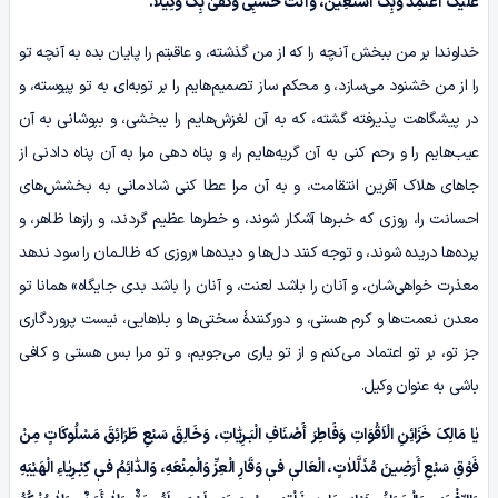
عَلَیْکَ أَعْتَمِدُ وَبِکَ أَسْتَعِینُ، وَأَنْتَ حَسْبِی وَکَفىٰ بِکَ وَکِیلاً.
خداوندا بر من ببخش آنچه را که از من گذشته، و عاقبتم را پایان بده به آنچه تو
را از من خشنود می‌سازد، و محکم ساز تصمیم‌هایم را بر توبه‌ای به تو پیوسته، و
در پیشگاهت پذیرفته گشته، که به آن لغزش‌هایم را ببخشی، و بپوشانی به آن
عیب‌هایم را و رحم کنی به آن گریه‌هایم را، و پناه دهی مرا به آن پناه دادنی از
جاهای هلاک آفرین انتقامت، و به آن مرا عطا کنی شادمانی به بخشش‌های
احسانت را، روزی که خبـرها آشکار شوند، و خطرها عظیم گردند، و رازها ظاهر، و
پرده‌ها دریده شوند، و توجه کنند دل‌ها و دیده‌ها «روزی که ظالـمان را سود ندهد
معذرت خواهی‌شان، و آنان را باشد لعنت، و آنان را باشد بدی جایگاه» همانا تو
معدن نعمت‌ها و کرم هستی، و دورکنندۀ سختی‌ها و بلاهایی، نیست پروردگاری
جز تو، بر تو اعتماد می‌کنم و از تو یاری می‌جویم، و تو مرا بس هستی و کافی
باشی به عنوان وکیل.
یٰا مَالِکَ خَزَائِنِ الْاَقْوَاتِ وَفَاطِرَ أَصْنَافِ الْبَـرِیّٰاتِ، وَخَالِقَ سَبْعِ طَرَائِقَ مَسْلُوکَاتٍ مِنْ
فَوْقِ سَبْعِ أَرَضِینَ مُذَلَّلاٰتٍ، الْعَالیٖ فیٖ وَقَارِ الْعِزِّ وَالْمِنْعَهِ، وَالدّٰائِمُ فیٖ کِبْـرِیٰاءِ الْهَیْبَهِ