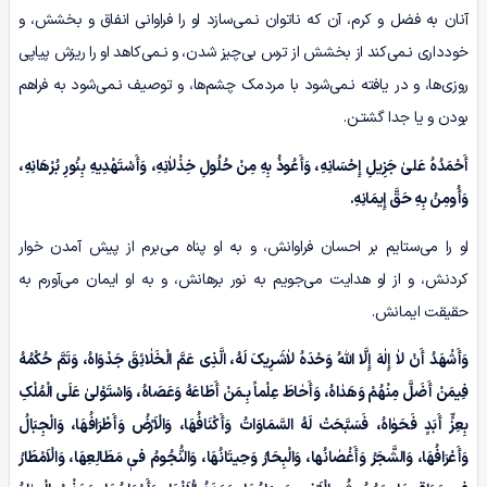
آنان به فضل و کرم، آن که ناتوان نـمی‌سازد او را فراوانی انفاق و بخشش، و
خودداری نـمی‌کند از بخشش از ترس بی‌چیز شدن، و نـمی‌کاهد او را ریزش پیاپی
روزی‌ها، و در یافته نـمی‌شود با مردمک چشم‌ها، و توصیف نـمی‌شود به فراهم
بودن و یا جدا گشتـن.
أَحْمَدُہُ عَلیٰ جَزِیلِ إِحْسَانِهِ، وَأَعُوذُ بِهِ مِنْ حُلُولِ خِذْلاٰنِهِ، وَأَسْتَهْدِیهِ بِنُورِ بُرْهَانِهِ،
وَأُومِنُ بِهِ حَقَّ إِیمَانِهِ.
او را می‌ستایم بر احسان فراوانش، و به او پناه می‌برم از پیش آمدن خوار
کردنش، و از او هدایت می‌جویم به نور برهانش، و به او ایمان می‌آورم به
حقیقت ایمانش.
وَأَشْهَدُ أَنْ لاٰ إِلٰهَ إِلَّا اللّٰهُ وَحْدَہُ لاٰشَـرِیکَ لَهُ، الَّذِی عَمَّ الْخَلٰائِقَ جَدْوَاهُ، وَتَمَّ حُکْمُهُ
فِیمَنْ أَضَلَّ مِنْهُمْ وَهَدٰاهُ، وَأَحٰاطَ عِلْماً بِـمَنْ أَطَاعَهُ وَعَصَاهُ، وَاسْتَوْلیٰ عَلَی الْمُلْکِ
بِعِزٍّ أَبَدٍ فَحَوٰاهُ، فَسَبَّحَتْ لَهُ السَّمَاوَاتُ وَأَکْنَافُهَا، وَالْاَرْضُ وَأَطْرَافُهَا، وَالْجِبَالُ
وَأَعْرَافُهَا، وَالشَّجَرُ وَأَغْصٰانُها، وَالْبِحَارُ وَحِیتَانُهَا، وَالنُّجُومُ فیٖ مَطَالِعِهَا، وَالْاَمْطَارُ