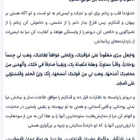
خداوندا قلب و زبانم برای تو، و نجات و ایمنی‌ام به تو است، و تو آگاه هستی بر
پنهان و آشکارم، پس فارغ بدار دلـم را از دشمنی، و خاموش کن زبانم را از
ناسزاگویی و خالص کن درونم را از وابستگی هواها، و کفایت کن مرا به ایمنی‌ات
از بازدارنده‌های زیانبخش.
وَاجْعَلْ سِـرِّی مَعْقُوداً عَلیٰ مُرَاقَبَتِکَ، وَإِعْلانِی مُوَافِقاً لِطَاعَتِکَ، وَهَبْ لیٖ جِسْماً
رَوْحَاِنیّاً، وَقَلْباً سَمَاوِیّاً، وَهِمَّهً مُتَّصِلَهً بِکَ، وَیَقِیناً صَادِقاً فیٖ حُبِّکَ، وَأَلْهِمْنِی مِنْ
مَحَامِدِکَ أَمْدَحَهَا، وَهَبْ لیٖ مِنْ فَوَائِدِکَ أَسْمَحَهَا، إِنَّکَ وَلِیُّ الْحَمْدِ وَالْمُسْتَوْلِی
عَلَی الْمَجْدِ.
و درونم را وابسته به نظارتت قرار ده، و آشکارم را موافق طاعتت ساز، و ببخش مرا
بدنی روحانی، و قلبی آسمانی، و همتی به تو پیوسته، و یقینی راستین در محبتت،
و الهام کن مرا از ستایش‌هایت ستوده‌ترین آنها را، و عطا کن به من از سودهایت
با ارزش‌ترین آنها را، که تو دارندۀ ستایش و چیره بر بزرگواری هستی.
یٰا مَنْ لاٰیَنْقُصُ مَلَکُوتَهُ عِصْیَانُ الْمُتَمَرِّدِینَ، وَلاٰ یَزِیدُ جَبَـرُوتَهُ إِیمَانُ الْمُوَحِّدِینَ،