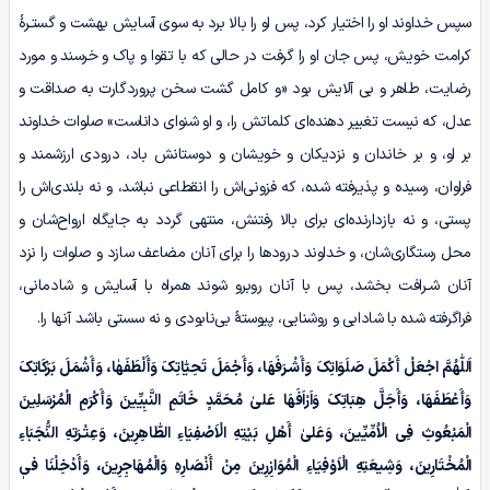
سپس خداوند او را اختیار کرد، پس او را بالا برد به سوی آسایش بهشت و گستـرۀ
کرامت خویش، پس جان او را گرفت در حالی که با تقوا و پاک و خرسند و مورد
رضایت، طاهر و بی آلایش بود «و کامل گشت سخن پروردگارت به صداقت و
عدل، که نیست تغییر دهنده‌ای کلماتش را، و او شنوای داناست» صلوات خداوند
بر او، و بر خاندان و نزدیکان و خویشان و دوستانش باد، درودی ارزشمند و
فراوان، رسیده و پذیرفته شده، که فزونی‌اش را انقطاعی نباشد، و نه بلندی‌اش را
پستی، و نه بازدارنده‌ای برای بالا رفتنش، منتهی گردد به جایگاه ارواح‌شان و
محل رستگاری‌شان، و خداوند درودها را برای آنان مضاعف سازد و صلوات را نزد
آنان شـرافت بخشد، پس با آنان روبرو شوند همراه با آسایش و شادمانی،
فراگرفته شده با شادابی و روشنایی، پیوستۀ بی‌نابودی و نه سستی باشد آنها را.
اَللّٰهُمَّ اجْعَلْ أَکْمَلَ صَلَوَاتِکَ وَأَشْـرَفَهَا، وَأَجْمَلَ تَحِیّٰاتِکَ وَأَلْطَفَهٰا، وَأَشْمَلَ بَرَکَاتِکَ
وَأَعْطَفَهَا، وَأَجَلَّ هِبَاتِکَ وَاَرْاَفَهَا عَلیٰ مُحَمَّدٍ خَاتَمِ النَّبِیِّینَ وَأَکْرَمِ الْمُرْسَلِینَ
الْمَبْعُوثِ فِی الْاُمِّیِّینَ، وَعَلیٰ أَهْلِ بَیْتِهِ الْاَصْفِیَاءِ الطّٰاهِرِینَ، وَعِتْـرَتِهِ النُّجَبَاءِ
الْمُخْتَارِینَ، وَشِیعَتِهِ الْاَوْفِیَاءِ الْمُوَازِرِینَ مِنْ أَنْصَارِہِ وَالْمُهَاجِرِینَ، وَأَدْخِلْنَا فیٖ