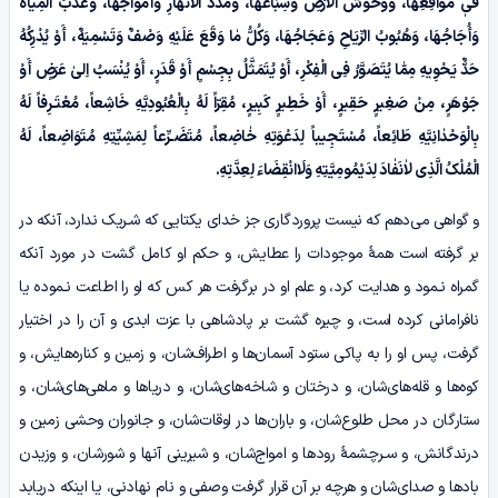
فیٖ مَوَاقِعِهَا، وَوُحُوشُ الْاَرْضِ وَسِبَاعُهَا، وَمَدَدُ الْاَنْهَارِ وَأَمْوَاجُهَا، وَعَذْبُ الْمِیٰاهُ
وَأُجَاجُهَا، وَهُبُوبُ الرِّیَاحِ وَعَجَاجُهَا، وَکُلُّ مٰا وَقَعَ عَلَیْهِ وَصْفٌ وَتَسْمِیَهٌ، أَوْ یُدْرِکُهُ
حَدٌّ یَحْوِیهِ مِمّٰا یُتَصَوَّرُ فِی الْفِکْرِ، أَوْ یُتَمَثَّلُ بِجِسْمٍ أَوْ قَدَرٍ، أَوْ یُنْسَبُ اِلیٰ عَرَضٍ أَوْ
جَوْهَرٍ، مِنْ صَغِیرٍ حَقِیرٍ، أَوْ خَطِیرٍ کَبِیرٍ، مُقِرّاً لَهُ بِالْعُبُودِیَّهِ خَاشِعاً، مُعْتَـرِفاً لَهُ
بِالْوَحْدٰانِیَّهِ طَائِعاً، مُسْتَجِیباً لِدَعْوَتِهِ خٰاضِعاً، مُتَضَـرِّعاً لِمَشِیِّتِهِ مُتَوَاضِعاً، لَهُ
الْمُلْکُ الَّذِی لاٰنَفٰادَ لِدَیْمُومِیَّتِهِ وَلَاانْقِضَاءَ لِعِدَّتِهِ.
و گواهی می‌دهم که نیست پروردگاری جز خدای یکتایی که شـریک ندارد، آنکه در
بر گرفته است همۀ موجودات را عطایش، و حکم او کامل گشت در مورد آنکه
گمراه نـمود و هدایت کرد، و علم او در برگرفت هر کس که او را اطاعت نـموده یا
نافرامانی کرده است، و چیره گشت بر پادشاهی با عزت ابدی و آن را در اختیار
گرفت، پس او را به پاکی ستود آسمان‌ها و اطراف‌شان، و زمین و کناره‌هایش، و
کوه‌ها و قله‌های‌شان، و درختان و شاخه‌های‌شان، و دریاها و ماهی‌های‌شان، و
ستارگان در محل طلوع‌شان، و باران‌ها در اوقات‌شان، و جانوران وحشی زمین و
درندگانش، و سـرچشمۀ رودها و امواج‌شان، و شیرینی آنها و شورشان، و وزیدن
بادها و صدای‌شان و هرچه بر آن قرار گرفت وصفی و نام نهادنی، یا اینکه دریابد