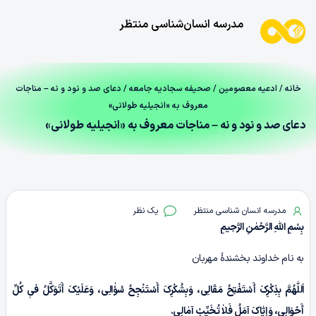
مدرسه انسان‌شناسی منتظر
خانه
/
ادعیه معصومین
/
صحیفه سجادیه جامعه
/ دعای صد و نود و نه – مناجات
معروف به «انجیلیه طولانی»
دعای صد و نود و نه – مناجات معروف به «انجیلیه طولانی»
مدرسه انسان شناسی منتظر
یک نظر
بِسْمِ اللّٰهِ الرَّحْمٰنِ الرَّحِیمِ
به نام خداوند بخشندۀ مهربان
اَللّٰهُمَّ بِذِکْرِکَ أَسْتَفْتِحُ مَقَالِی، وَبِشُکْرِکَ أَسْتَنْجِحُ سُؤٰالِی، وَعَلَیْکَ أَتَوَکَّلُ فیٖ کُلِّ
أَحْوَالِی، وَإِیّٰاکَ آمَلُ فَلاٰ تُخَیِّبْ آمٰالِی.