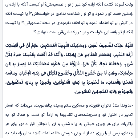
وقت آسوده گشت آنکه اراده کرد غیر از تو را تصمیمش؟! و کیست آنکه با اراده‌ای
راستین قصد تو را نـمود و تو او را شفاعت ندادی در خواسته‌اش؟! یا کیست آنکه
در کارش بر تو اعتماد نـمود و تو لطف نفرمودی در سعادتـمندی‌اش؟! یا کیست
آنکه از تو راهنمایی خواست و تو در راهنمایی‌اش منت ننهادی؟!
اَللّٰهُمَّ عَبْدُکَ الضَّعِیفُ الْفَقِیرُ، وَمِسْکِینُکَ اللَّهِیفُ الْمُسْتَجِیرُ، عَالِمٌ أَنَّ فیٖ قَبْضَتِکَ
أَزِمَّهَ التَّدْبِیرِ، وَمَصَادِرَ الْمَقٰادِیرِ عَنْ إِرَادَتِکَ، وَأَنَّکَ قَدْ أَقَمْتَ بِقُدْسِکَ حَیٰاهً لِکُلِّ
شَیْءٍ، وَجَعَلْتَهُ نَجاهً لِکُلِّ حَیٍّ، فَارْزُقْهُ مِنْ حَلاٰوَهِ مُصَافَاتِکَ مٰا یَصِیرُ بِهِ اِلیٰ
مَرْضَاتِکَ، وَهَبْ لَهُ مِنْ خُشُوعِ التَّذَلُّلِ وَخُضُوعِ التَّبَتُّلِ فیٖ رَهْبَهِ الْاِخْبَاتِ وَسَلاٰمَهِ
الْمَحْیَا وَالْمَمَاتِ، مٰا تُحْضِـرُہُ بِهِ کِفَایَهَ الْمُتَوَکِّلِینَ، وَتُـمِیرُہُ بِهِ رِعَایَهَ الْمَکْفُولِینَ،
وَتُعِیرُہُ بِهِ وَلاٰیَهَ الْمُتَّصِلِینَ الْمَقْبُولِینَ.
خداوندا بندۀ ناتوان فقیرت، و مسکین ستم رسیده پناهجویت، می‌داند که افسار
تدبیر در اختیار تو، و سـرچشمه‌های تقدیرها به ارادۀ تو است، و همانا تو، به
پاکی‌ات برای هر چیزی حیاتی به پا داشتی، و آن را نجاتی قرار دادی برای هر
زنده‌ای، پس او را روزی ده از شیرینی دوستی خالصانه‌ات آنچه بدان راه یابد به