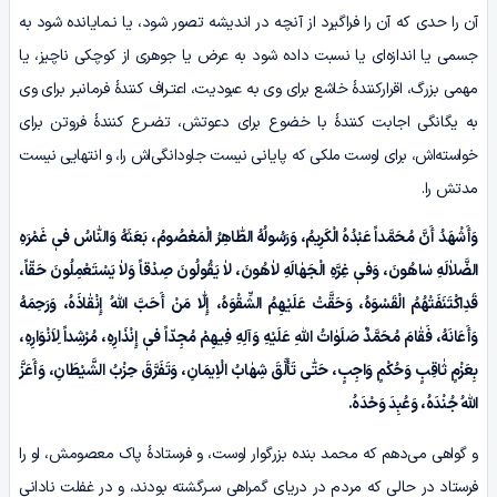
آن را حدی که آن را فراگیرد از آنچه در اندیشه تصور شود، یا نـمایانده شود به
جسمی یا اندازه‌ای یا نسبت داده شود به عرض یا جوهری از کوچکی ناچیز، یا
مهمی بزرگ، اقرارکنندۀ خاشع برای وی به عبودیت، اعتـراف کنندۀ فرمانبـر برای وی
به یگانگی اجابت کنندۀ با خضوع برای دعوتش، تضـرع کنندۀ فروتن برای
خواسته‌اش، برای اوست ملکی که پایانی نیست جاودانگی‌اش را، و انتهایی نیست
مدتش را.
وَأَشْهَدُ أَنَّ مُحَمَّداً عَبْدُہُ الْکَرِیمُ، وَرَسُولُهُ الطّٰاهِرُ الْمَعْصُومُ، بَعَثَهُ وَالنّٰاسُ فیٖ غَمْرَهِ
الضَّلاٰلَهِ سٰاهُونَ، وَفیٖ غِرَّهِ الْجَهٰالَهِ لاٰهُونَ، لاٰ یَقُولُونَ صِدْقاً وَلاٰ یَسْتَعْمِلُونَ حَقّاً،
قَدِاکْتَنَفَتْهُمُ الْقَسْوَهُ، وَحَقَّتْ عَلَیْهِمُ الشِّقْوَهُ، إِلّٰا مَنْ أَحَبَّ اللّٰهُ إِنْقٰاذَہُ، وَرَحِمَهُ
وَأَعَانَهُ، فَقٰامَ مُحَمَّدٌ صَلَوٰاتُ اللّٰهِ عَلَیْهِ وَآلِهِ فِیهِمْ مُجِدّاً فیٖ إِنْذَارِہِ، مُرْشِداً لِاَنْوَارِہِ،
بِعَزْمٍ ثٰاقِبٍ وَحُکْمٍ وَاجِبٍ، حَتّٰى تَأَلَّقَ شِهٰابُ الْاِیمَانِ، وَتَفَرَّقَ حِزْبُ الشَّیْطَانِ، وَأَعَزَّ
اللّٰهُ جُنْدَہُ، وَعُبِدَ وَحْدَہُ.
و گواهی می‌دهم که محمد بنده بزرگوار اوست، و فرستادۀ پاک معصومش، او را
فرستاد در حالی که مردم در دریای گمراهی سـرگشته بودند، و در غفلت نادانی