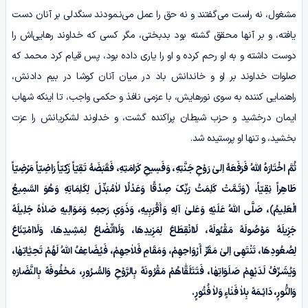
مشغول، نه راست می‌گفتند و نه حق را عمل می‌نـمودند سنگدلی بر آنان دست
یافته، و بر آنها محقق گشته بود بدبختی، مگر کسی که خداوند رهایی‌اش را
دوست داشته و به او رحم کرده و او را یاری داده بود، پس قیام کرد محمد که
صلوات خداوند بر او و خاندانش باد در میان آنان کوشا در بیم دادنش،
راهنمایی کننده به سوی نورهایش، با عزمی نافذ و حکمی واجب، تا اینکه شهاب
ایمان درخشید و حزب شیطان پراکنده گشت، و خداوند لشکریانش را عزت
بخشید، و تنها او پرستیده شد.
ثُمَّ اخْتَارَہُ اللّٰهُ فَرَفَعَهُ اِلیٰ رَوْحِ جَنَّتِهِ، وَفَسِیحِ کَرَامَتِهِ، فَقَبَضَهُ تَقِیّاً زَکِیّاً رَاضِیّاً مَرْضِیّاً
طَاهِراً نِقِیّاً، ﴿وَتَـمَّتْ کَلِمَتُ رَبِّکَ صِدْقًا وَعَدْلًا لاٰمُبَدِّلَ لِکَلِمَاتِهِ وَهُوَ السَّمِیعُ
الْعَلِیمُ﴾، صَلَّی اللّٰهُ عَلَیْهِ وَعَلیٰ آلِهِ وَأَقْرَبِیهِ، وَذَوَیٖ رَحِمِهِ وَمَوَالِیهِ صَلاٰهً جَلِیلَهً
جَزِیلَهً مَوْصُولَهً مَقْبُولَهً، لَاانْقِطَاعَ لِمَزِیدِهَا، وَلَااتِّضٰاعَ لِمَشِیدِهَا، وَلَاامْتِنَاعَ
لِصُعُودِهَا، تَنْتَهِی اِلیٰ مَقَرِّ أَرْوَاحِهِمْ، وَمَقَامِ فَلاٰحِهِمْ، فَیُضَاعِفُ اللّٰهُ لَهُمْ تَحِیّٰاتِهٰا،
وَیُشَـرِّفُ لَدَیْهِمْ صَلَوَاتِهٰا، فَتَتَلَقّٰاهُمْ مَقْرُونَهً بِالرَّوْحِ وَالسُّـرُورِ، مَحْفُوفَهً بِالنَّضَارَهِ
وَالنُّورٍ، دَائِـمَهً بِلاٰ فَنٰاءٍ وَلاٰ فُتُورٍ.