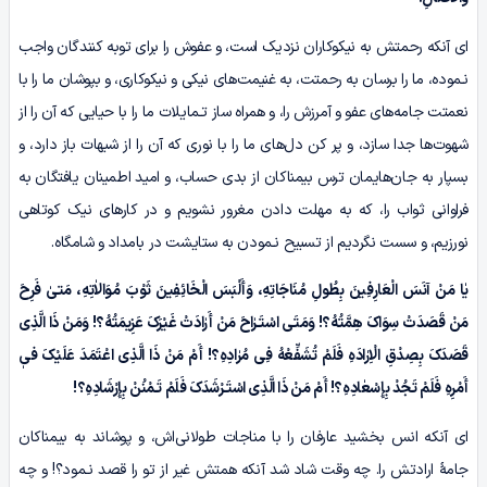
ای آنکه رحمتش به نیکوکاران نزدیک است، و عفوش را برای توبه کنندگان واجب
نـموده، ما را برسان به رحمتت، به غنیمت‌های نیکی و نیکوکاری، و بپوشان ما را با
نعمتت جامه‌های عفو و آمرزش را، و همراه ساز تـمایلات ما را با حیایی که آن را از
شهوت‌ها جدا سازد، و پر کن دل‌های ما را با نوری که آن را از شبهات باز دارد، و
بسپار به جان‌هایمان ترس بیمناکان از بدی حساب، و امید اطمینان یافتگان به
فراوانی ثواب را، که به مهلت دادن مغرور نشویم و در کارهای نیک کوتاهی
نورزیم، و سست نگردیم از تسبیح نـمودن به ستایشت در بامداد و شامگاه.
یٰا مَنْ آنَسَ الْعَارِفِینَ بِطُولِ مُنَاجَاتِهِ، وَأَلْبَسَ الْخَائِفِینَ ثَوْبَ مُوَالاٰتِهِ، مَتىٰ فَرِحَ
مَنْ قَصَدَتْ سِوَاکَ هِمَّتُهُ؟! وَمَتَى اسْتَـرٰاحَ مَنْ أَرٰادَتْ غَیْرَکَ عَزِیمَتُهُ؟! وَمَنْ ذَا الَّذِی
قَصَدَکَ بِصِدْقِ الْاِرٰادَهِ فَلَمْ تُشَفِّعْهُ فِی مُرٰادِہِ؟! أَمْ مَنْ ذَا الَّذِی اعْتَمَدَ عَلَیْکَ فیٖ
أَمْرِہِ فَلَمْ تَجُدْ بِإِسْعٰادِہِ؟! أَمْ مَنْ ذَا الَّذِی اسْتَـرْشَدَکَ فَلَمْ تَـمْنُنْ بِإِرْشَادِہِ؟!
ای آنکه انس بخشید عارفان را با مناجات طولانی‌اش، و پوشاند به بیمناکان
جامۀ ارادتش را. چه وقت شاد شد آنکه همتش غیر از تو را قصد نـمود؟! و چه