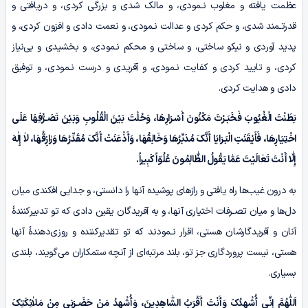
عظمت یافته و مغلوب نـمودی، و مالک شدی و بزرگی کردی، و دریافتی و
قدرتـمند شدی، و حکم کردی و عدالت نـمودی، و نعمت دادی و افزون کردی، و
پدید آوردی و نیکو ساختی، و ساختی و محکم نـمودی، و بخشیدی و بی‌نیاز
کردی، و تایید کردی و کفایت نـمودی، و آفریدی و درست نـمودی، و توفیق
دادی و هدایت کردی.
بَطَنْتَ الْغُیُوبَ فَخَبَـرْتَ مَکْنُونَ أَسْـرَارِهَا، وَحُلْتَ بَیْنَ الْقُلُوبِ وَبَیْنَ تَصَـرُّفِهَا عَلَی
اخْتِیَارِهَا، فَأَیْقَنَتِ الْبَـرَایَا أَنَّکَ مُدَبِّرُهَا وَخَالِقُهَا، وَأَذْعَنَتْ أَنَّکَ مُقَدِّرُهَا وَرٰازِقُهَا، لاٰ إِلٰهَ
إِلّٰا أَنْتَ تَعٰالَیْتَ عَمّٰا یَقُولُ الظّٰالِمُونَ عُلُوّاً کَبِیراً.
به درون غیب‌‌ها راه یافتی و رازهای پوشیده آنها را دانستی، و جدایی افکندی میان
دل‌ها و میان تصـرفات اختیاری آنها، و به آفریدگان یقین دادی که تو تدبیرکنندۀ
آنان و آفریدگارشان هستی، اقرار نـمودند که تو تقدیرکننده و روزی‌دهندۀ آنها
هستی، نیست پروردگاری جز تو، بلند مرتبه‌ای از آنچه ستمکاران می‌گویند، بلندی
بسیاری.
اَللّٰهُمَّ إِنِّی أُشْهِدُکَ وَأَنْتَ أَقْرَبُ الشّٰاهِدِینَ، وَأُشْهِدُ مَنْ حَضَـرَنِی مِنْ مَلاٰئِکَتِکَ