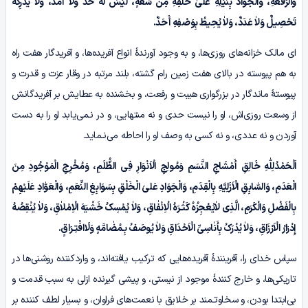
وَالرِّفْعَهِ، وَالْجَوَادُ بِنَیْلِهِ عَلیٰ خَلْقِهِ مِنْ سَعَهٍ، لَیْسَ لَهُ حَدٌّ وَلاٰ أَمَدٌ، وَلاٰ یُدْرِکُهُ
تَحْصِیلٌ وَلاٰ عَدَدٌ، وَلاٰ یُحِیطُ بِوَصْفِهِ أَحَدٌ.
ای مالک خزانه‌های روزی‌ها، و به وجود آورندۀ انواع آفریده‌ها، و آفریدگار هفت راه
به هم پیوسته در بالای هفت زمین رام گشته، بلند مرتبه در وقار عزت و قدرت و
پیوستۀ ماندگار در بزرگواری هیبت و رفعت، و بخشنده به عطایش بر آفریدگانش
از وسعت روزی‌اش، او را نیست حدی و نه منتهایی، و در نـمی‌یابد او را به دست
آوردن و نه عددی، و نه کسی به وصف او را احاطه می‌نـماید.
اَلْحَمْدُلِلّٰهِ خَالِقِ أَمْشَاجِ النَّسَمِ وَمُولِجِ الْاَنْوَارِ فِی الظُّلَمِ، وَمُخْرِجِ الْمَوْجُودِ مِنَ
الْعَدَمِ، وَالسّٰابِقِ الْاَزَلِیَّهِ بِالْقِدَمِ، وَالْجَوَادِ عَلیَ الْخَلْقِ بِسَوَابِغِ النِّعَمِ، وَالْعَوّٰادِ عَلَیْهِمْ
بِالْفَضْلِ وَالْکَرَمِ، الَّذِی لاٰیُعْجِزُہُ کَثْـرَهُ الْاِنْفٰاقِ، وَلاٰ یُمْسِکُ خَشْیَهَ الْاِمْلاٰقِ، وَلاٰ یُنْقِصُهُ
إِدْرَارُ الْاَرْزَاقِ، وَلاٰ یُدْرَکُ بِأَنٰاسِیِّ الْاَحْدَاقِ وَلاٰ یُوصَفُ بِـمُضٰامَّهٍ وَلَاافْتِـرَاقٍ.
سپاس خدای را، آفرینندۀ آفریده‌هایی که ترکیب یافته‌اند، و واردکننده روشنی‌ها در
تاریکی‌ها، و خارج کنندۀ موجود از نیستی، و پیشی گیرنده ازلی به سبب قدمت و
بی‌ابتدا بودن، و سخاوتـمند بر خلایق با نعمت‌های فراوان، و بسیار لطف کننده بر