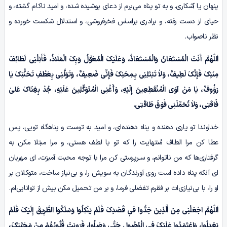
پنهان یا آشکاری. و به تو پناه می‌برم از دعای پوشیده شده، و امید ناکام گشته، و
حیای از دست رفته، و برادری براساس فخرفروشی، و استدلال شکست خورده و
نظر ناصواب.
اَللّٰهُمَّ أَنْتَ الْمُسْتَعَانُ وَالْمُسْتَعَاذُ، وَعَلَیْکَ الْمُعَوَّلُ وَبِکَ الْمَلٰاذُ، فَأَنِلْنِی لَطَائِفَ
مِنَنِکَ فَإِنَّکَ لَطِیفٌ، وَلاٰ تَبْتَلِنِی بِـمِحَنِکَ فَإِنِّی ضَعِیفٌ، وَتَوَلَّنِی بِعَطْفِ تَحَنُّنِکَ یٰا
رَؤُوفٌ، یٰا مَنْ آوَى الْمُنْقَطِعِینَ إِلَیْهِ، وَأَغْنِى الْمُتَوَکِّلِینَ عَلَیْهِ، جُدْ بِغِنَاکَ عَلیٰ
فَاقَتِی، وَلاٰ تُحَمِّلْنِی فَوْقَ طَاقَتِی.
خداوندا تو یاری دهنده و پناه دهنده‌ای، و امید به توست و پناهگاه تویی، پس
عطا کن مرا الطاف مُنتهایت را که تو با لطف هستی، و مرا مبتلا مکن به
گرفتاری‌ها که من ناتوانم، و سـرپرستی کن مرا با توجه محبت آمیزت، ای مهربان
ای آنکه پناه داده است روی آورندگان به سویش را، و بی‌نیاز ساخت، متوکلان بر
او را، با بی‌نیازی‌ات بر فقرم تفضلی فرما، و بر من تحمیل مکن بیش از توانایی‌ام.
اَللّٰهُمَّ اجْعَلْنِی مِنَ الَّذِینَ جَدُّوا فیٖ قَصْدِکَ فَلَمْ یَنْکِلُوا وَسَلَکُوا الطَّرِیقَ إِلَیْکَ فَلَمْ
یَعْدِلُوا، وَاعْتَمَدُوا عَلَیْکَ فِی الْوُصُولِ حَتّٰى وَصَلُوا، فَرَوِیَتْ قُلُوبُهُمْ مِنْ مَحَبَّتِکَ،