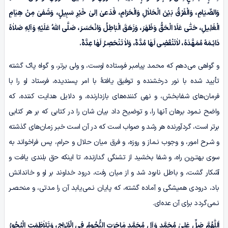
وَالصِّیَامِ، وَالْفَرْقُ بَیْنَ الْحَلاٰلِ وَالْحَرَامِ، فَدَعىٰ اِلیٰ خَیْرِ سَبِیلٍ، وَشَفىٰ مِنْ هِیٰامِ
الْغَلِیلِ، حَتّٰى عَلَا الْحَقُّ وَظَهَرَ، وَزَهَقَ الْبَاطِلُ وَانْحَسَـرَ، صَلَّی اللّٰهُ عَلَیْهِ وَآلِهِ صَلاٰهً
دَائِـمَهً مُمَهَّدَهً، لاٰتَنْقَضِی لَهٰا مُدَّهٌ، وَلاٰ تَنْحَصِـرُ لَهٰا عِدَّهٌ.
و گواهی می‌دهم که محمد پیامبـر فرستاده اوست، و ولی برتر، و گواه پاک گشته
تأیید شده با نور درخشنده و توفیق یافتۀ با امر پسندیده، فرستاد او را با
فرمان‌های شفابخش، و نهی کننده‌های بازدارنده، و دلایل هدایت کننده، که
واضح نـمود برهان آنها را، و توضیح داد بیان شان را در کتابی که بر هر کتابی
برتر است، گردآورنده هر رشد و صواب است که در آن است خبـر زمان‌های گذشته
و شـرح امور، و وجوب نـماز و روزه، و فرق میان حلال و حرام، پس فراخواند به
سوی بهتـرین راه، و شفا بخشید از تشنگی گدازنده، تا اینکه حق بلندی یافت و
آشکار گشت، و باطل نابود شد و از میان رفت، درود خداوند بر او و خاندانش
باد، درودی همیشگی و آماده گشته، که پایان نـمی‌یابد آن را مدتی، و منحصـر
نـمی‌گردد برای آن عده‌ای.
اَللّٰهُمَّ صَلِّ عَلیٰ مُحَمَّدٍ وَآلِ مُحَمَّدٍ مٰاجَرَتِ النُّجُومُ فِی الْاَبْرَاجِ، وَتَلاٰطَمَتِ الْبُحُورُ