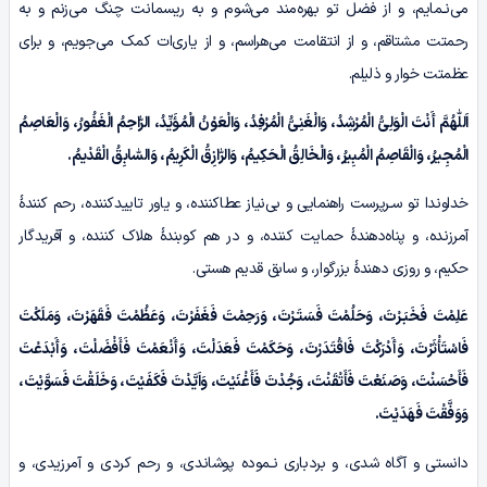
می‌نـمایم، و از فضل تو بهره‌مند می‌شوم و به ریسمانت چنگ می‌زنم و به
رحمتت مشتاقم، و از انتقامت می‌هراسم، و از یاری‌ات کمک می‌جویم، و برای
عظمتت خوار و ذلیلم.
اَللّٰهُمَّ أَنْتَ الْوَلِیُّ الْمُرْشِدُ، وَالْغَنِیُّ الْمُرْفِدُ، وَالْعَوْنُ الْمُؤَیِّدُ، الرّٰاحِمُ الْغَفُورُ، وَالْعَاصِمُ
الْمُجِیرُ، وَالْقَاصِمُ الْمُبِیرُ، وَالْخَالِقُ الْحَکِیمُ، وَالرّٰازِقُ الْکَرِیمُ، وَالسّٰابِقُ الْقَدْیمُ.
خداوندا تو سـرپرست راهنمایی و بی‌نیاز عطاکننده، و یاور تاییدکننده، رحم کنندۀ
آمرزنده، و پناه‌دهندۀ حمایت کننده، و در هم کوبندۀ هلاک کننده، و آفریدگار
حکیم، و روزی دهندۀ بزرگوار، و سابق قدیم هستی.
عَلِمْتَ فَخَبَـرْتَ، وَحَلُمْتَ فَسَتَـرْتَ، وَرَحِمْتَ فَغَفَرْتَ، وَعَظُمْتَ فَقَهَرْتَ، وَمَلَکْتَ
فَاسْتَأْثَرْتَ، وَأَدْرَکْتَ فَاقْتَدَرْتَ، وَحَکَمْتَ فَعَدَلْتَ، وَأَنْعَمْتَ فَأَفْضَلْتَ، وَأَبْدَعْتَ
فَأَحْسَنْتَ، وَصَنَعْتَ فَأَتْقَنْتَ، وَجُدْتَ فَأَغْنَیْتَ، وَاَیَّدْتَ فَکَفَیْتَ، وَخَلَقْتَ فَسَوَّیْتَ،
وَوَفَّقْتَ فَهَدَیْتَ.
دانستی و آگاه شدی، و بردباری نـموده پوشاندی، و رحم کردی و آمرزیدی، و