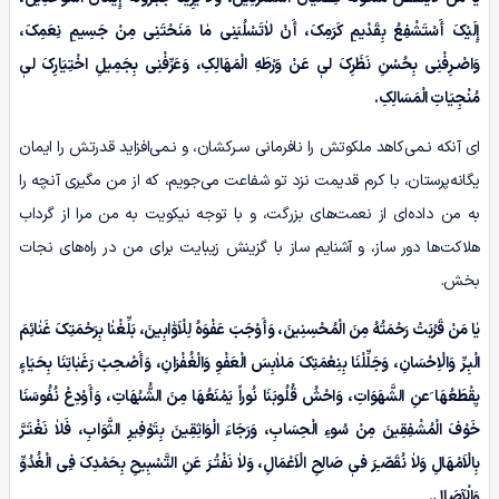
إِلَیْکَ أَسْتَشْفِعُ بِقَدْیمِ کَرَمِکَ، أَنْ لاٰتَسْلُبَنِی مٰا مَنَحْتَنِی مِنْ جَسِیمِ نِعَمِکَ،
وَاصْـرِفْنِی بِحُسْنِ نَظَرِکَ لیٖ عَنْ وَرْطَهِ الْمَهَالِکِ، وَعَرِّفْنِی بِجَمِیلِ اخْتِیَارِکَ لیٖ
مُنْجِیَاتِ الْمَسَالِکِ.
ای آنکه نـمی‌کاهد ملکوتش را نافرمانی سـرکشان، و نـمی‌افزاید قدرتش را ایمان
یگانه‌پرستان، با کرم قدیمت نزد تو شفاعت می‌جویم، که از من مگیری آنچه را
به من داده‌ای از نعمت‌های بزرگت، و با توجه نیکویت به من مرا از گرداب
هلاکت‌ها دور ساز، و آشنایم ساز با گزینش زیبایت برای من در راه‌های نجات
بخش.
یٰا مَنْ قَرُبَتْ رَحْمَتُهُ مِنَ الْمُحْسِنِینَ، وَأَوْجَبَ عَفْوَہُ لِلْاَوّٰابِینَ، بَلِّغْنٰا بِرَحْمَتِکَ غَنٰائِمَ
الْبِـرِّ وَالْاِحْسَانِ، وَجَلِّلْنَا بِنِعْمَتِکَ مَلاٰبِسَ الْعَفْوِ وَالْغُفْرَانِ، وَأَصْحِبْ رَغَبٰاتِنَا بِحَیَاءٍ
یِقْطَعُهَا َعنِ الشَّهَوَاتِ، وَاحْشُ قُلُوبَنَا نُوراً یَمْنَعُهَا مِنَ الشُّبُهَاتِ، وَأَوْدِعْ نُفُوسَنَا
خَوْفَ الْمُشْفِقِینَ مِنْ سُوءِ الْحِسَابِ، وَرَجَاءَ الْوَاثِقِینَ بِتَوْفِیرِ الثَّوَابِ، فَلاٰ نَغْتَـرَّ
بِالْاَمْهَالِ وَلاٰ نُقَصّـِرَ فیٖ صَالِحِ الْاَعْمَالِ، وَلاٰ نَفْتُـرَ عَنِ التَّسْبِیحِ بِحَمْدِکَ فِی الْغُدُوِّ
وَالْآصَالِ.