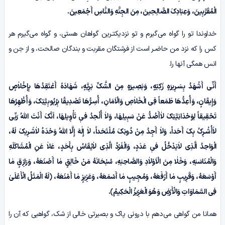
الْمُقَرَّبِینَ، وَعِبَادِکَ الصَّالِحِینَ، مِنَ الجِنَّهِ وَالنّٰاسِ أَجْمَعِینَ.
خداوندا تو را گواه می‌گیرم و تو نزدیکتـرین گواهان هستی، و گواه می‌گیرم هر
کس را که نزد من حاضـر است از فرشتگان مقربت و بندگان صالحت، و از جن و
انس همگی آنها را.
أَنِّی أَشْهَدُ بِسَـرِیرَهٍ زَکِیّهٍ، وَبَصِیرَهٍ مِنَ الشَّکِّ بَرِیَّهٍ، شَهَادَهً أَعْتَقِدُهَا بِإِخْلاٰصٍ
وَإِیقَانٍ، وَأُعِدُّهَا طَمَعاً فِی الْخَلاٰصِ وَالْاَمَانِ، أُسِـرُّهَا تَصْدِیقًا بِرُبُوبِیَّتِکَ، وَأُظْهِرُهَا
تَحْقِیقاً لِوَحْدَانِیَّتِکَ لاٰأَصُدُّ عَنْ سَبِیلِهَا، وَلاٰ أُلْحِدُ فیٖ تَأْوِیلِهَا، اَنَّکَ أَنْتَ اللّٰهُ رَبِّی
لاٰأُشْـرِکُ بِکَ أَحَداً، وَلاٰ أَجِدُ مِنْ دُونِکَ مُلْتَحَداً، لاٰ إِلٰهَ إِلَّا اللّٰهُ وَحْدَہُ لاٰشَـرِیکَ لَهُ،
الْوَاحِدُ الَّذِی لاٰیَدْخُلُ فیٖ عَدَدٍ، وَالْفَرْدُ الَّذِی لاٰیُقَاسُ بِأَحَدٍ، عَلاٰ عَنِ الْمُشَاکَلَهِ
وَالْمُنَاسَبَهِ، وَخَلٰا مِنَ الْاَوْلاٰدِ وَالصّٰاحِبَهِ، سُبْحَانَهُ مَنْ خَالِقٍ مٰا أَصْنَعَهُ، وَرَازِقٍ مٰا
أَوْسَعَهُ، وَقَرِیبٍ مٰا أَرْفَعَهُ، وَمُجِیبٍ مٰا أَسْمَعَهُ، وَعَزِیزٍ مٰا أَمْنَعَهُ، ﴿لَهُ الْمَثَلُ الْأَعْلَیٰ
فِی السَّمَاوَاتِ وَالْأَرْضِ وَهُوَ الْعَزِیزُ الْحَکِیمُ﴾.
همانا من گواهی می‌دهم با درونی پاک و بصیرتی خالی از شک، گواهیی که آن را