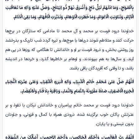
بِالْاَمْوَاجِ، وَمَا ادْلَهَمَّ لَیْلٌ دَاجٍ وَأَشْـرَقَ نَهَارٌ ذُو اِبْتِلاٰجٍ، وَصَلِّ عَلَیْهِ وَآلِهِ مٰا تَعَاقَبَتِ
الْاَیَّامُ، وَتَنَاوَبَتِ الْاَعْوَامُ، وَمٰا خَطَرَتِ الْاَوْهَامُ، وَتَدَبَّرَتِ الْاَفْهَامُ، وَمٰا بَقِیَ الْاَنَامُ.
خداوندا درود فرست بر محمد و آل محمد تا مادامی که ستارگان در برج‌‌ها
حرکت کنند و متلاطم شوند دریاها با موج‌‌ها، و تیره گردد شب تاریک و بدرخشد
روز روشنی بخش، و درود فرست بر او و خاندانش تا هنگامی که روزها در پی هم
آیند، و سال‌ها به هم بپیوندند، و اوهام بر خاطرها گذرد، و خردها در اندیشه
باشد، و تا وقتی که آفریدگان باقی باشند.
اَللّٰهُمَّ صَلِّ عَلیٰ مُحَمَّدٍ خَاتَمِ الْاَنْبِیَاءِ، وَآلِهِ الْبَـرَرَهِ الْاَتْقِیَاءِ، وَعَلیٰ عِتْـرَتِهِ الْنُّجَبَاءِ
الْخِیَرَهِ الْاَصْفِیَاءِ، صَلاٰهً مَقْرُونَهً بِالتَّمَامِ وَالنَّمَاءِ، وَبَاقِیَهً بِلاٰ فَنٰاءٍ وَلَاانْقِضَاءٍ.
خداوندا درود فرست بر محمد خاتم پیامبـران و خاندانش نیکان با تقوا، و بر
عتـرتش پاکان خوب برگزیده شده، درودی همراه با کمال و فزونی، و جاودان
بدون نیستی و یا پایان.
اَللّٰهُمَّ رَبَّ الْعَالَمِینَ، وَأَحْکَمَ الْحَاکِمِینَ، وَأَرْحَمَ الرّٰاحِمِینَ، أَسْأَلُکَ مِنَ الشَّهَادَهِ