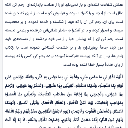
عملش شفاعت کننده‌ای، و باز نـمی‌دارد او را از عذابت بازدارنده‌ای، رحم کن آنکه
غافل است از آنچه او را گمراه نـموده، و فراموش کرده است از امری که خلق شده
است برای آن، رحم کن آن را که عهد را شکسته و خدعه نـموده، و بر معصیتت
پیوسته و اصـرار کرده، و با تو آشکارا به خاطر نادانی‌اش درافتاده و پنهانی نجسته
است، رحم کن آن را که پوشش حیا را از سـر خود برداشته و از دست‌های خود
دور کرده جامۀ پرهیزکاران را، و بر خشمت گستاخی نـموده است با ارتکاب
زشتی‌ها، پس ای آنکه پیوسته عفوکنندۀ آمرزنده بوده، رحم کن کسی را که پیوسته
از پای افتادۀ بسیار خطا کننده بوده است.
اَللّٰهُمَّ اغْفِرْ لیٖ مٰا مَضیٰ مِنّیٖ، وَاخْتِمْ لیٖ بِـمٰا تَرْضیٰ بِهِ عَنِّی، وَاعْقُدْ عِزٰائـِمیٖ عَلیٰ
تَوْبَهٍ بِکَ مُتَّصِلَهٍ، وَلَدَیْکَ مُتَقَبَّلَهٍ، تُقِیلُنِی بِهٰا عَثَـرَاتِی، وَتَسْتُـرُ بِهٰا عَوْرَاتِی، وَتَرْحَمُ
بِهٰا عَبَـرَاتِی، وَتُجِیرُنِی بِهٰا إِجٰارَهً مِنْ مَعٰاطِبِ انْتِقٰامِکَ، وَتُنِیلُنِی بِهَا الْمَسَـرَّهَ
بِـمَوَاهِبِ إِنْعَامِکَ، یَوْمَ تَبْـرُزُ الْاَخْبَارُ، وَتَعْظُمُ الْاَخْطَارُ، وَتُبْلَی الْاَسْـرَارُ، وَتُهْتَکُ
الْاَسْتٰارُ، وَتَشْخَصُ الْقُلُوبُ وَالْاَبْصَارُ، ﴿یَوْمَ لاٰیَنْفَعُ الظَّالِمِینَ مَعْذِرَتُهُمْ وَلَهُمُ اللَّعْنَهُ
وَلَهُمْ سُوءُ الدَّارِ﴾ إِنَّکَ مَعْدِنُ الْآلاٰءِ وَالْکَرَمِ، وَصَارِفُ اللَّأْوٰاءِ وَالنِّقَمِ، لاٰ إِلٰهَ إِلّٰا أَنْتَ