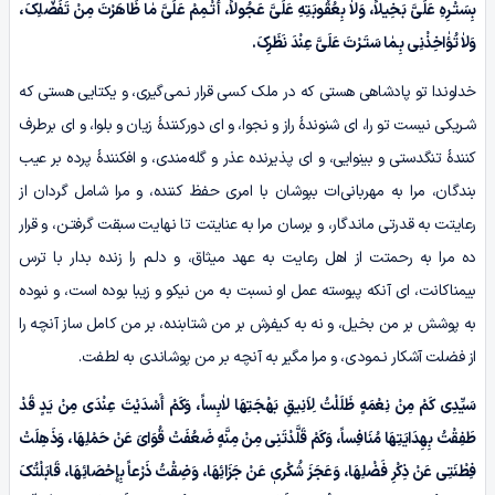
بِسَتْـرِہِ عَلَیَّ بَخِیلاً، وَلاٰ بِعُقُوبَتِهِ عَلَیَّ عَجُولاً، أَتْـمِمْ عَلَیَّ مٰا ظَاهَرْتَ مِنْ تَفَضُّلِکَ،
وَلاٰ تُؤٰاخِذْنِی بِـمٰا سَتَـرْتَ عَلَیَّ عِنْدَ نَظَرِکَ.
خداوندا تو پادشاهی هستی که در ملک کسی قرار نـمی‌گیری، و یکتایی هستی که
شـریکی نیست تو را، ای شنوندۀ راز و نجوا، و ای دورکنندۀ زیان و بلوا، و ای برطرف
کنندۀ تنگدستی و بینوایی، و ای پذیرنده عذر و گله‌مندی، و افکنندۀ پرده بر عیب
بندگان، مرا به مهربانی‌ات بپوشان با امری حفظ کننده، و مرا شامل گردان از
رعایتت به قدرتی ماندگار، و برسان مرا به عنایتت تا نهایت سبقت گرفتـن، و قرار
ده مرا به رحمتت از اهل رعایت به عهد میثاق، و دلـم را زنده بدار با ترس
بیمناکانت، ای آنکه پیوسته عمل او نسبت به من نیکو و زیبا بوده است، و نبوده
به پوشش بر من بخیل، و نه به کیفرش بر من شتابنده، بر من کامل ساز آنچه را
از فضلت آشکار نـمودی، و مرا مگیر به آنچه بر من پوشاندی به لطفت.
سَیِّدِی کَمْ مِنْ نِعْمَهٍ ظَلَلْتُ لِاَنِیقِ بَهْجَتِهَا لاٰبِساً، وَکَمْ أَسْدَیْتَ عِنْدَی مِنْ یَدٍ قَدْ
طَفِقْتُ بِهِدَایَتِهَا مُنَافِساً، وَکَمْ قَلَّدْتَنِی مِنْ مِنَّهٍ ضَعُفَتْ قُوَایَ عَنْ حَمْلِهَا، وَذَهِلَتْ
فِطْنَتِی عَنْ ذِکْرِ فَضْلِهَا، وَعَجَزَ شُکْریٖ عَنْ جَزَائِهَا، وَضِقْتُ ذَرْعاً بِإِحْصَائِهَا، قَابَلْتُکَ