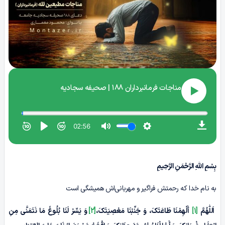
بِسْمِ اللهِ الرَّحْمَنِ الرَّحِیمِ
به نام خدا که رحمتش فراگیر و مهربانی‌اش همیشگی است
اَللّٰهُمَّ
[1]
أَلْهِمْنَا طَاعَتَکَ، وَ جَنِّبْنَا مَعْصِیَتَکَ،
[2]
وَ یَسِّرْ لَنَا بُلُوغَ مَا نَتَمَنَّى مِنِ