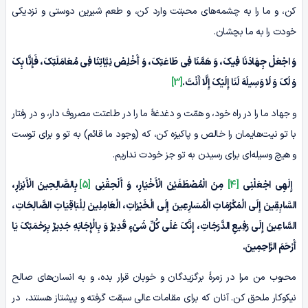
کن، و ما را به چشمه‌های محبتت وارد کن، و طعم شیرین دوستی و نزدیکی
خودت را به ما بچشان.
وَ اجْعَلْ جِهَادَنَا فِیکَ، وَ هَمَّنَا فِی طَاعَتِکَ، وَ أَخْلِصْ نِیَّاتِنَا فِی مُعَامَلَتِکَ، فَإِنَّا بِکَ
وَ لَکَ وَ لَا وَسِیلَهَ لَنَا إِلَیْکَ إِلَّا أَنْتَ.
[3]
و جهاد ما را در راه خود، و همّت و دغدغۀ ما را در طاعتت مصروف دار، و در رفتار
با تو نیت‌هایمان را خالص و پاکیزه کن، که (وجود ما قائم) به تو و برای توست
و هیچ وسیله‌ای برای رسیدن به تو جز خودت نداریم.
إِلَهِی اجْعَلْنِی
[4]
مِنَ الْمُصْطَفَیْنَ الْأَخْیَارِ، وَ أَلْحِقْنِی
[5]
بِالصَّالِحِینَ الْأَبْرَارِ،
السَّابِقِینَ إِلَى الْمَکْرُمَاتِ الْمُسَارِعِینَ إِلَى الْخَیْرَاتِ، الْعَامِلِینَ لِلْبَاقِیَاتِ الصَّالِحَاتِ،
السَّاعِینَ إِلَى رَفِیعِ الدَّرَجَاتِ، إِنَّکَ عَلَى کُلِّ شَیْ‏ءٍ قَدِیرٌ وَ بِالْإِجَابَهِ جَدِیرٌ بِرَحْمَتِکَ یَا
أَرْحَمَ الرَّاحِمِینَ.
محبوب من مرا در زمرۀ برگزیدگان و خوبان قرار بده، و به انسان‌های صالح
نیکوکار ملحق کن. آنان که برای مقامات عالی سبقت گرفته و پیشتاز هستند، در