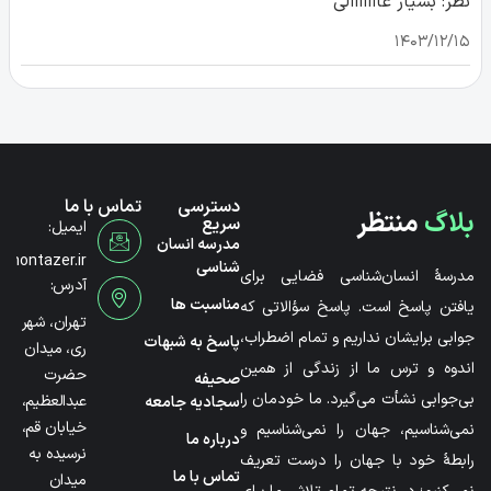
نظر: بسیار عااااااالی
۱۴۰۳/۱۲/۱۵
دسترسی
تماس با ما
بلاگ
منتظر
سریع
ایمیل:
مدرسه انسان
@montazer.ir
شناسی
مدرسۀ انسان‌شناسی فضایی برای
آدرس:
مناسبت ها
یافتن پاسخ است. پاسخ سؤالاتی که
تهران، شهر
جوابی برایشان نداریم و تمام اضطراب،
پاسخ به شبهات
ری، میدان
اندوه و ترس ما از زندگی از همین
حضرت
صحیفه
بی‌جوابی نشأت می‌گیرد. ما خودمان را
عبدالعظیم،
سجادیه جامعه
خیابان قم،
نمی‌شناسیم، جهان را نمی‌شناسیم و
درباره ما
نرسیده به
رابطۀ خود با جهان را درست تعریف
تماس با ما
میدان