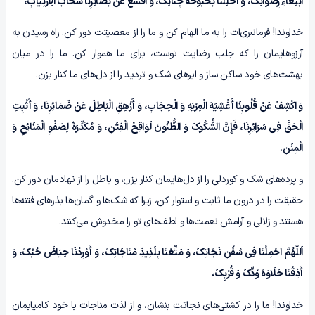
ابْتِغَاءِ رِضْوَانِکَ، وَ أَحْلِلْنَا بُحْبُوحَهَ جِنَانِکَ، وَ اقْشَعْ عَنْ بَصَائِرِنَا سَحَابَ الِارْتِیَابِ،
خداوندا! فرمانبری‌ات را به ما الهام کن و ما را از معصیتت دور کن. راه رسیدن به
آرزوهایمان را که جلب رضایت توست، برای ما هموار کن. ما را در میان
بهشت‌های خود ساکن ساز و ابرهای شک و تردید را از دل‌های ما کنار بزن.
وَ اکْشِفْ عَنْ قُلُوبِنَا أَغْشِیَهَ الْمِرْیَهِ وَ الْحِجَابِ، وَ أَزْهِقِ الْبَاطِلَ عَنْ ضَمَائِرِنَا، وَ أَثْبِتِ
الْحَقَّ فِی سَرَائِرِنَا، فَإِنَّ الشُّکُوکَ وَ الظُّنُونَ لَوَاقِحُ الْفِتَنِ، وَ مُکَدِّرَهٌ لِصَفْوِ الْمَنَائِحِ وَ
الْمِنَنِ.
و پرده‌های شک و کوردلی را از دل‌هایمان کنار بزن، و باطل را از نهادمان دور کن.
حقیقت را در درون ما ثابت و استوار کن، زیرا که شک‌ها و گمان‌ها بذرهای فتنه‌ها
هستند و زلالی و آرامش نعمت‌ها و لطف‌های تو را مخدوش می‌کنند.
اَللّٰهُمَّ احْمِلْنَا فِی سُفُنِ نَجَاتِکَ، وَ مَتِّعْنَا بِلَذِیذِ مُنَاجَاتِکَ، وَ أَوْرِدْنَا حِیَاضَ حُبِّکَ، وَ
أَذِقْنَا حَلَاوَهَ وُدِّکَ وَ قُرْبِکَ،
خداوندا! ما را در کشتی‌های نجاتت بنشان، و از لذت مناجات با خود کامیابمان