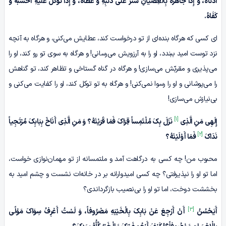
أَدْنَاهُ، وَ إِذَا جَاهَرَهُ بِالْعِصْیَانِ سَتَرَ عَلَى ذَنْبِهِ وَ غَطَّاهُ، وَ إِذَا تَوَکَّلَ عَلَیْهِ أَحْسَبَهُ وَ
کَفَاهُ.
ای کسی که هرگاه بنده‌ای از تو درخواست کند، عطایش می‌کنی، و هرگاه به آنچه
نزد توست امید ببندد، او را به آرزویش می‌رسانی! و هرگاه به سوی تو رو کند، او را
می‌پذیری و مقربّش می‌سازی! و هرگاه در گناه گستاخی و تظاهر کند، تو گناهش
را می‌پوشانی و او را رسوا نمی‌کنی! و هرگاه به تو توکل کند، او را کفایت می‌کنی و
بی‌نیازش می‌سازی!
[1]
إِلَهِی مَنِ الَّذِی
نَزَلَ بِکَ مُلْتَمِساً قِرَاکَ فَمَا قَرَیْتَهُ؟ وَ مَنِ‏ الَّذِی أَنَاخَ بِبَابِکَ مُرْتَجِیاً
[2]
نَدَاکَ
فَمَا أَوْلَیْتَهُ؟
محبوب من! چه کسی به درگاهت آمد و ملتمسانه از تو مهمان‌نوازی خواست،
اما تو او را نپذیرفتی؟ چه کسی امیدوارانه بر در خانه‌ات نشست و چشم امید به
بخششت دوخت، اما تو او را بی‌نصیب بازگرداندی؟
[3]
أَیَحْسُنُ
أَنْ أَرْجِعَ عَنْ بَابِکَ بِالْخَیْبَهِ مَصْرُوفاً، وَ لَسْتُ أَعْرِفُ سِوَاکَ مَوْلًى