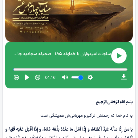
بِسْمِ اللهِ الرَّحْمَنِ الرَّحِیمِ
به نام خدا که رحمتش فراگیر و مهربانی‌اش همیشگی است
یَا مَنْ إِذَا سَأَلَهُ عَبْدٌ أَعْطَاهُ، وَ إِذَا أَمَّلَ مَا عِنْدَهُ بَلَّغَهُ مُنَاهُ، وَ إِذَا أَقْبَلَ عَلَیْهِ قَرَّبَهُ وَ