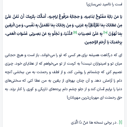
است را ناامید نمی‌سازی!
یَا مَنْ بَابُهُ مَفْتُوحٌ لِدَاعِیهِ، وَ حِجَابُهُ مَرْفُوعٌ لِرَاجِیهِ، أَسْأَلُکَ بِکَرَمِکَ أَنْ تَمُنَّ عَلَیَّ
مِنْ عَطَائِکَ بِمَا تَقَرُّ[تَقِرُّ] بِهِ عَیْنِی، وَ مِنْ رَجَائِکَ بِمَا تَطْمَئِنُّ بِهِ نَفْسِی، وَ مِنَ الْیَقِینِ
[11]
[10]
بِمَا تُهَوِّنُ
بِهِ عَلَیَّ مُصِیبَاتِ
الدُّنْیَا، وَ تَجْلُو بِهِ عَنْ بَصِیرَتِی غَشَوَاتِ الْعَمَى،
بِرَحْمَتِکَ یَا أَرْحَمَ الرَّاحِمِینَ.
ای که درگاهت همیشه برای هر کسی که تو را می‌خواند، باز است و هیچ حجابی
میان تو و امیدواران نیست! به کرمت از تو می‌خواهم که از عطایای خود، چیزی
نصیبم کنی که چشمانم را روشن کند، و از لطف و رحمتت به من ببخشی آنچه
دلم را آرامش دهد. و آن چنان بهره‌ای از یقین به من عطا کنی که سختی‌های
دنیا را برایم آسان کند و از جلو چشم دلم پرده‌های تاریکی و کوری را کنار بزند. به
حق رحمتت ای مهربان‌ترین مهربانان!
[1]
. در برخی نسخه ها: مَنْ ذَا الَّذِی