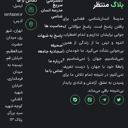
دسترسی
تماس با ما
بلاگ
منتظر
سریع
ایمیل:
مدرسه انسان
@montazer.ir
شناسی
مدرسۀ انسان‌شناسی فضایی برای
آدرس:
مناسبت ها
یافتن پاسخ است. پاسخ سؤالاتی که
تهران، شهر
جوابی برایشان نداریم و تمام اضطراب،
پاسخ به شبهات
ری، میدان
اندوه و ترس ما از زندگی از همین
حضرت
صحیفه
بی‌جوابی نشأت می‌گیرد. ما خودمان را
عبدالعظیم،
سجادیه جامعه
خیابان قم،
نمی‌شناسیم، جهان را نمی‌شناسیم و
درباره ما
نرسیده به
رابطۀ خود با جهان را درست تعریف
تماس با ما
میدان
نمی‌کنیم؛ در نتیجه تمام تلاش ما برای
فرمانداری،
رسیدن به عشق، آرامش و شادی پایدار
خیابان
بی‌نتیجه باقی می‌ماند.
شهید
کاشانی،
کوچه شهید
سید برزگر،
پلاک 13