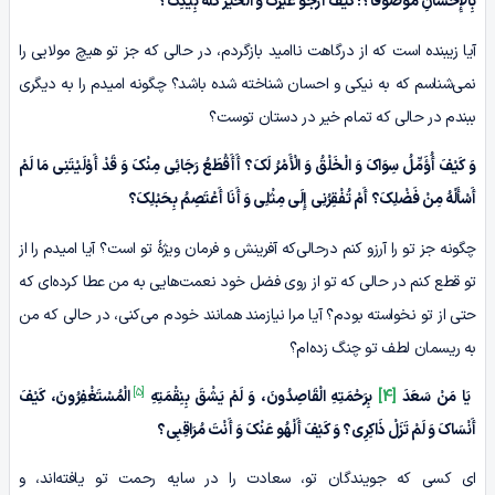
بِالْإِحْسَانِ مَوْصُوفاً؟! کَیْفَ أَرْجُو غَیْرَکَ وَ الْخَیْرُ کُلُّهُ بِیَدِکَ؟
آیا زیبنده است که از درگاهت ناامید بازگردم، در حالی که جز تو هیچ مولایی را
نمی‌شناسم که به نیکی و احسان شناخته شده باشد؟ چگونه امیدم را به دیگری
ببندم در حالی که تمام خیر در دستان توست؟
وَ کَیْفَ أُؤَمِّلُ سِوَاکَ وَ الْخَلْقُ وَ الْأَمْرُ لَکَ؟ أَأَقْطَعُ رَجَائِی مِنْکَ وَ قَدْ أَوْلَیْتَنِی مَا لَمْ
أَسْأَلْهُ مِنْ فَضْلِکَ؟ أَمْ تُفْقِرُنِی إِلَى مِثْلِی وَ أَنَا أَعْتَصِمُ بِحَبْلِکَ؟
چگونه جز تو را آرزو کنم درحالی‌که آفرینش و فرمان ویژۀ تو است؟ آیا امیدم را از
تو قطع کنم در حالی که تو از روی فضل خود نعمت‌هایی به من عطا کرده‌ای که
حتی از تو نخواسته بودم؟ آیا مرا نیازمند همانند خودم می‌کنی، در حالی که من
به ریسمان لطف تو چنگ زده‌ام؟
[5]
یَا مَنْ سَعَدَ
[4]
بِرَحْمَتِهِ الْقَاصِدُونَ، وَ لَمْ یَشْقَ بِنِقْمَتِهِ
الْمُسْتَغْفِرُونَ، کَیْفَ
أَنْسَاکَ وَ لَمْ تَزَلْ ذَاکِرِی؟ وَ کَیْفَ أَلْهُو عَنْکَ وَ أَنْتَ مُرَاقِبِی؟
ای کسی که جویندگان تو، سعادت را در سایه رحمت تو یافته‌اند، و