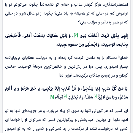
استغفارکنندگان، هرگز گرفتار عذاب و خشم تو نشده‌اند! چگونه می‌توانم تو را
فراموش کنم در حالی که تو همیشه به یاد منی؟ چگونه از تو غافل شوم در حالی
که تو همواره ناظر و مراقب منی؟
إِلَهِی بِذَیْلِ کَرَمِکَ أَعْلَقْتُ یَدِی
[6]
، وَ لِنَیْلِ عَطَایَاکَ بَسَطْتُ أَمَلِی، فَأَخْلِصْنِی
بِخَالِصَهِ تَوْحِیدِکَ، وَ اجْعَلْنِی مِنْ صَفْوَهِ عَبِیدِکَ.
خدایا! دستانم را به دامان کرمت گره زده‌ام و به دریافت عطایای بی‌پایانت
بسیار امیدوارم. پس مرا در زلال‌ترین و خالص‌ترین مرحلۀ توحیدت خالص
گردان و در زمره‌ی بندگان برگزیده‌ات قرارم ده!
یَا مَنْ کُلُّ هَارِبٍ إِلَیْهِ یَلْتَجِئُ، وَ کُلُّ طَالِبٍ إِیَّاهُ یَرْتَجِی، یَا خَیْرَ مَرْجُوٍّ وَ یَا أَکْرَمَ
[8]
[7]
مَدْعُوٍّ، وَ یَا مَنْ لَا یُرَدُّ
سَائِلُهُ وَ لَا یُخَیَّبُ
آمِلُهُ،
[9]
ای کسی که هر گریزانی تنها به سوی تو پناه می‌آورد، و هر جوینده‌ای تنها به تو
امید دارد! ای بهترین امیدبخش و بزرگوارترین کسی که می‌توان او را خواند! ای
کسی که درخواست‌کننده از درگاهت را رد نمی‌کنی و کسی را که به تو امیدوار