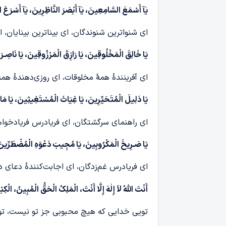
یٰآ أَسْمَعَ السَّامِعِینَ، یٰآ أَبْصَرَ النَّاظِرِینَ، یٰآ أَسْرَعَ
ای شنواترین شنوندگان، ای بیناترین بینایان، 
یَا خَالِقَ الْمَخْلُوقِینَ، یَا رَازِقَ الْمَرْزُوقِینَ، یَا نَاصِـر
ای آفرینندۀ همۀ مخلوقات، ای روزی‌دهندۀ همۀ 
یَا دَلِیلَ الْمُتَحَیِّرِینَ، یَا غِیَاثَ الْمُسْتَغِیثِینَ، یَا مَال
ای راهنمای سرگشتگان، ای فریادرس فریادخواهان،
یَا صَـرِیخَ الْمَکْرُوبِینَ، یَا مُجِیبَ دَعْوَهِ الْمُضْطَرِّینَ، أ
ای فریادرس غم‌زدگان، ای اجابت‌کنندۀ دعای د
أَنْتَ اللّٰهُ لاَ إِلٰهَ إِلَّا أَنْتَ، الْمَلِکُ الْحَقُّ الْمُبِینُ، الْکِبْ
تویی خدایی که هیچ محبوبی جز تو نیست، تویی