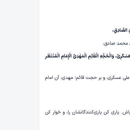
دٍ الصَّادِقِ،
بن محمد صادق،
َرِیِّ، وَالْحُجَّهِ الْقٰآئِمِ الْمَهْدِیِّ الْإِمَامِ الْمُنْتَظَرِ
 علی عسکری، و بر حجت قائم؛ مهدی، آن امام
ش. یاری کن یاری‌کنندگانشان را، و خوار کن