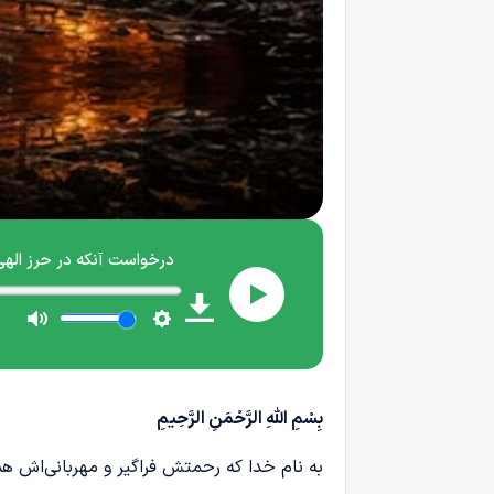
بِسْمِ اللّٰهِ الرَّحْمَنِ الرَّحِیمِ
به نام خدا که رحمتش فراگیر و مهربانی‌اش 