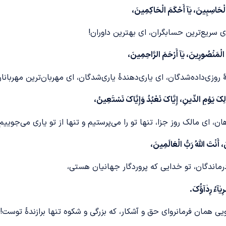
 الْحَاسِبِینَ، یٰآ أَحْکَمَ الْحَاکِمِینَ،
ای سریع‌ترین حسابگران، ای بهترین داوران!
َ الْمَنْصُورِینَ، یٰآ أَرْحَمَ الرَّاحِمِینَ،
روزی‌داده‌شدگان، ای یاری‌دهندۀ یاری‌شدگان، ای مهربان‌ترین مهربانان
ِکَ یَوْمِ الدِّینِ، إِیَّاکَ نَعْبُدُ وَإِیَّاکَ نَسْتَعِینُ،
 ای مالک روز جزا، تنها تو را می‌پرستیم و تنها از تو یاری می‌جوییم!
َنْتَ اللّٰهُ رَبُّ الْعَالَمِینَ،
رماندگان، تو خدایی که پروردگار جهانیان هستی،
ـرِیٰآءُ رِدٰآؤُکَ.
 همان فرمانروای حق و آشکار، که بزرگی و شکوه تنها برازندۀ توست!