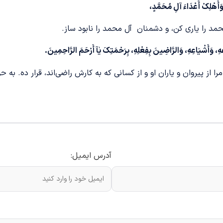
أَهْلِکْ أَعْدَاءَ آلِ مُحَمَّدٍ،
د را یاری کن، و دشمنان آل محمد را نابود ساز.
ِهِ، وَأَشْیَاعِهِ، وَالرَّاضِینَ بِفِعْلِهِ، بِرَحْمَتِکَ یٰآ أَرْحَمَ الرَّاحِمِینَ.
را از پیروان و یاران او و از کسانی که به کارش راضی‌اند، قرار ده. به
آدرس ایمیل: