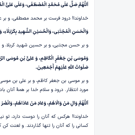
اَللّٰهُمَّ صَلِّ عَلَی مُحَمَّدٍ الْمُصْطَفَى، وَعَلَی عَلِیٍّ الْم
خداوندا! درود فرست بر محمد مصطفی، و بر عل
وَالْحَسَنِ الْمُجْتَبَى، وَالْحُسَیْنِ الشَّهِیدِ بِکَرْبَلٰآءِ، وَ ع
و بر حسن مجتبی، و بر حسین شهید کربلا، و بر
وَمُوسَی بْنِ جَعْفَرٍ الْکَاظِمِ، وَ عَلِیٍّ بْنِ مُوسَی الرِّضَا، وَ
صَلَواتُ اللّٰهِ عَلَیْهِمْ أَجْمَعِینَ.
و بر موسی بن جعفر کاظم، و بر علی بن موسی‌
مورد انتظار. درود و سلام خدا بر همۀ آنان باد!
اَللّٰهُمَّ وَالِ مَنْ وَالَاهُمْ، وَعَادِ مَنْ عَادَاهُمْ، وَانْصُ
خداوندا! هرکس که آنان را دوست دارد، تو نی
کسانی را که آنان را تنها ‌گذاردند. و لعنت کن 