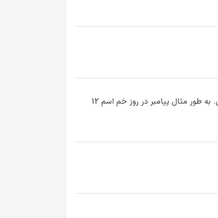
سلام بله و البته این مساله اصلا عجیب نیست. ائمه (علیهم‌السلام) بارها اسم امامن بعد از خودشون رو عنوان کردن. به طور مثال پیامبر در روز خم اسم 12