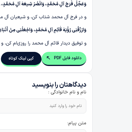
وَعَجِّلْ فَرَجَ آلِ مُحَمَّدٍ، وَانْصُرْ شِیعَهَ آلِ مُحَمَّدٍ، وَ
و در فرج آل محمد شتاب کن، و شیعیان آل محم
وَارْزُقْنِی رُؤْیَهَ قٰآئِمِ آلِ مُحَمَّدٍ، وَاجْعَلْنِی مِنْ أَتْبَاع
و توفیق دیدار قائم آل محمد را روزی‌ام کن، و م
دانلود فایل PDF
کپی لینک کوتاه
دیدگاهتان را بنویسید
نام و نام خانوادگی :
متن پیام: