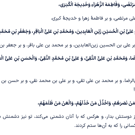
ُرْتَضَی، وَفَاطِمَهَ الزَّهْرٰآءِ وَخَدِیجَهَ الْکُبـْرَى،
ی مرتضی، و بر فاطمۀ زهرا و خدیجۀ کبری،
َلِیٍّ بْنِ الْحُسَیْنِ زَیْنِ الْعَابِدِینَ، وَمُحَمَّدِ بْنِ عَلِیٍّ الْبَاقِرِ، وَجَعْفَرِ بْنِ مُحَمَّ
 علی بن الحسین زین‌العابدین، و بر محمد بن علی باقر، و بر جعفر 
مُحَمَّدِ بْنِ عَلِیٍّ التَّقِیِّ، وَ عَلِیٍّ بْنِ مُحَمَّدٍ النَّقِیِّ، وَالْحَسَنِ بْنِ عَلِیٍّ الْعَسْک
الرضا، و بر محمد بن علی تقی، و بر علی بن محمد نقی، و بر حسن بن
رْ مَنْ نَصَرَهُمْ، وَاخْذُلْ مَنْ خَذَلَهُمْ، وَالْعَنْ مَنْ ظَلَمَهُمْ،
ز دوستش بدار، و هرکس که با آنان دشمنی می‌کند، تو نیز دشمنش با
کسانی را که به آن‌ها ستم کردند.