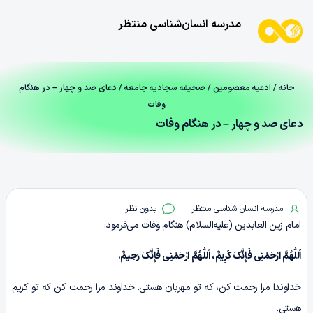
مدرسه انسان‌شناسی منتظر
خانه
/
ادعیه معصومین
/
صحیفه سجادیه جامعه
/ دعای صد و چهار – در هنگام
وفات
دعای صد و چهار – در هنگام وفات
مدرسه انسان شناسی منتظر
بدون نظر
امام زین العابدین (علیه‌السلام) هنگام وفات می‌فرمود:
اَللّٰهُمَّ ارْحَمْنِی فَإِنَّکَ کَرِیمٌ، اَللّٰهُمَّ ارْحَمْنِی فَإِنَّکَ رَحِیمٌ.
خداوندا مرا رحمت کن، که تو مهربان هستی. خداوند مرا رحمت کن که تو کریم
هستی.