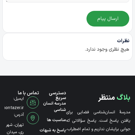
ارسال پیام
نظرات
هیچ نظری وجود ندارد.
دسترسی
تماس با ما
بلاگ
منتظر
سریع
ایمیل:
مدرسه انسان
@montazer.ir
شناسی
مدرسۀ انسان‌شناسی فضایی برای
آدرس:
مناسبت ها
یافتن پاسخ است. پاسخ سؤالاتی که
تهران، شهر
جوابی برایشان نداریم و تمام اضطراب،
پاسخ به شبهات
ری، میدان