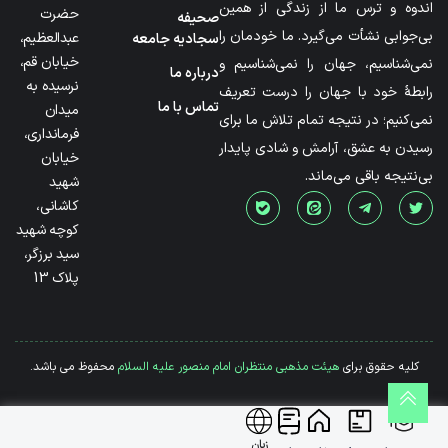
اندوه و ترس ما از زندگی از همین
حضرت
صحیفه
بی‌جوابی نشأت می‌گیرد. ما خودمان را
عبدالعظیم،
سجادیه جامعه
خیابان قم،
نمی‌شناسیم، جهان را نمی‌شناسیم و
درباره ما
نرسیده به
رابطۀ خود با جهان را درست تعریف
تماس با ما
میدان
نمی‌کنیم؛ در نتیجه تمام تلاش ما برای
فرمانداری،
رسیدن به عشق، آرامش و شادی پایدار
خیابان
بی‌نتیجه باقی می‌ماند.
شهید
کاشانی،
کوچه شهید
سید برزگر،
پلاک 13
کلیه حقوق برای
هیئت مذهبی منتظران امام منصور علیه السلام
محفوظ می باشد.
زبان