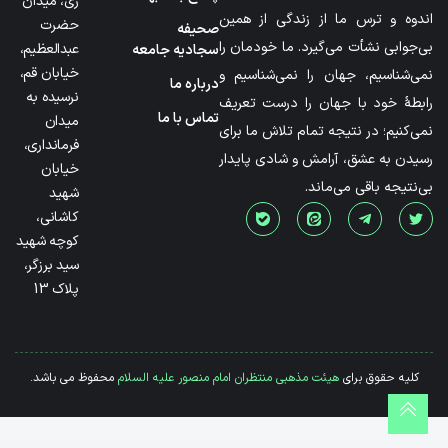
ری، میدان
اندوه و ترس ما از زندگی از همین
حضرت
صحیفه
بی‌جوابی نشأت می‌گیرد. ما خودمان را
عبدالعظیم،
سجادیه جامعه
خیابان قم،
نمی‌شناسیم، جهان را نمی‌شناسیم و
درباره ما
نرسیده به
رابطۀ خود با جهان را درست تعریف
تماس با ما
میدان
نمی‌کنیم؛ در نتیجه تمام تلاش ما برای
فرمانداری،
رسیدن به عشق، آرامش و شادی پایدار
خیابان
بی‌نتیجه باقی می‌ماند.
شهید
کاشانی،
کوچه شهید
سید برزگر،
پلاک 13
کلیه حقوق برای
هیئت مذهبی منتظران امام منصور علیه السلام
محفوظ می باشد.