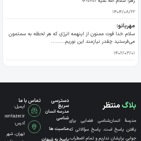
زهرا سلام الله علیه 🤲🤲💚
۱۴۰۴/۰۸/۲۲
مهربانو:
سلام خدا قوت ممنون از اینهمه انرژی که هر لحظه به سمتمون
می‌فرستید چقدر نیازمند این نوریم.........
۱۴۰۲/۰۳/۰۱
دسترسی
تماس با ما
بلاگ
منتظر
سریع
ایمیل:
مدرسه انسان
@montazer.ir
شناسی
مدرسۀ انسان‌شناسی فضایی برای
آدرس:
مناسبت ها
یافتن پاسخ است. پاسخ سؤالاتی که
تهران، شهر
جوابی برایشان نداریم و تمام اضطراب،
پاسخ به شبهات