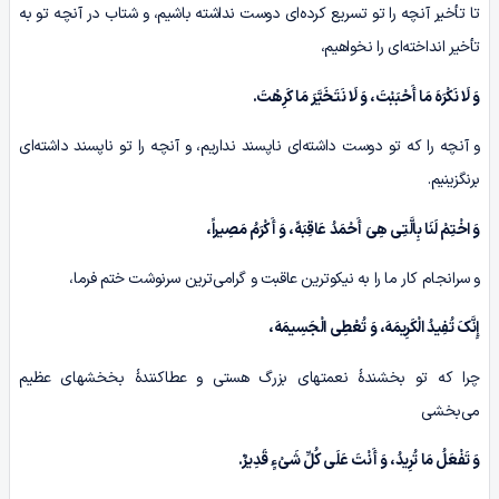
تا تأخیر آنچه را تو تسریع کرده‌ای دوست نداشته باشیم، و شتاب در آنچه تو به
تأخیر انداخته‌ای را نخواهیم،
وَ لَا نَکْرَهَ مَا أَحْبَبْتَ، وَ لَا نَتَخَیَّرَ مَا کَرِهْتَ.
و آنچه را که تو دوست داشته‌ای ناپسند نداریم، و آنچه را تو ناپسند داشته‌ای
برنگزینیم.
وَ اخْتِمْ لَنَا بِالَّتِی هِیَ أَحْمَدُ عَاقِبَهً، وَ أَکْرَمُ مَصِیراً،
و سرانجام کار ما را به نیکوترین عاقبت و گرامی‌ترین سرنوشت ختم فرما،
إِنَّکَ تُفِیدُ الْکَرِیمَهَ، وَ تُعْطِی الْجَسِیمَهَ،
چرا که تو بخشندۀ نعمتهای‌ بزرگ هستی و عطاکنندۀ بخخشهای عظیم
می‌بخشی
وَ تَفْعَلُ مَا تُرِیدُ، وَ أَنْتَ عَلَى کُلِّ شَیْ‏ءٍ قَدِیرٌ.