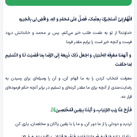
اَللّٰهُمَّ
إِنِیِّ أَسْتَخِیرُکَ‏ بِعِلْمِکَ‏، فَصَلِّ عَلَى مُحَمَّدٍ وَ آلِهِ، وَ اقْضِ لِی بِالْخِیَـرَهِ
خداوندا! از تو به علمت طلب خیر می‌کنم، پس بر محمد و خاندانش درود
فرست و آنچه خیر است را برایم مقدر فرما.
وَ أَلْهِمْنَا مَعْرِفَهَ الِاخْتِیَارِ، وَ اجْعَلْ ذَلِکَ ذَرِیعَهً إِلَى الرِّضَا بِمَا قَضَیْتَ لَنَا وَ التَّسْلِیمِ
لِمَا حَکَمْتَ
معرفت انتخاب کردن را به ما الهام کن، و آن را وسیله‌ای برای رسیدن به
رضایت‌مندی از آنچه برای ما مقدر کرده‌ای و تسلیم در برابر آنچه حکم فرموده‌ای
قرار ده،
فَـأَزِحْ عَنَّا رَیْبَ الِارْتِیَابِ، وَ أَیِّدْنَا بِیَقِینِ الْمُخْلِصِینَ
[1]
.
تردید و دودلی را از ما دور کن، و ما را با یقین پاکان و مخلصان، یاری کن.