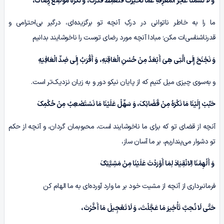
وَ لَا تَسُمْنَا عَجْزَ الْمَعْرِفَهِ عَمَّا تَخَیَّرْتَ فَنَغْمِطَ قَدْرَکَ، وَ نَکْرَهَ مَوْضِعَ رِضَاکَ،
ما را به خاطر ناتوانی در درکِ آنچه تو برگزیده‌ای، درگیر بی‌احترامی و
قدرناشناسی‌ات مکن؛ مبادا آنچه مورد رضای توست را ناخوشایند بدانیم
وَ نَجْنَحَ إِلَى الَّتِی هِیَ أَبْعَدُ مِنْ حُسْنِ الْعَاقِبَهِ، وَ أَقْرَبُ إِلَى ضِدِّ الْعَافِیَهِ
و به‌سوی چیزی میل کنیم که از پایان نیکو دور و به زیان نزدیک‌تر است.
حَبِّبْ إِلَیْنَا مَا نَکْرَهُ مِنْ قَضَائِکَ، وَ سَهِّلْ عَلَیْنَا مَا نَسْتَصْعِبُ مِنْ حُکْمِکَ
آنچه از قضای تو که برای ما ناخوشایند است، محبوبمان گردان، و آنچه از حکم
تو دشوار می‌پنداریم، بر ما آسان ساز،
وَ أَلْهِمْنَا الِانْقِیَادَ لِمَا أَوْرَدْتَ عَلَیْنَا مِنْ مَشِیَّتِکَ
فرمانبرداری از آنچه از مشیت خود بر ما وارد آورده‌ای به ما الهام کن
حَتَّى لَا نُحِبَّ تَأْخِیرَ مَا عَجَّلْتَ، وَ لَا تَعْجِیلَ مَا أَخَّرْتَ،