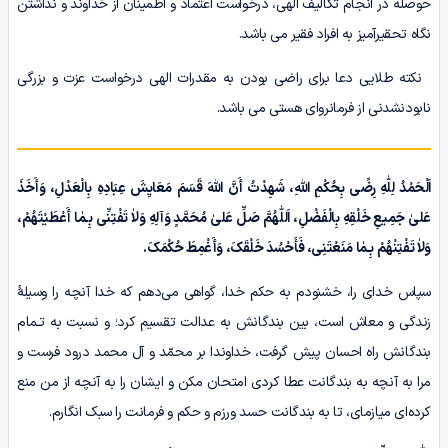
حوصله در انجام تکالیف الهی، درخواست اعتماد و اطمینان از خداوند و نداشتن
نگاه تحقیرآمیز به افراد فقیر می باشد.
نکته طلایی دعا برای راضی بودن به مقدرات الهی درخواست عزت و بزرگی
نابودنشدنی از فرمانروای هستی می باشد.
اَلْحَمْدُ لِلّٰهِ رِضًی بِحُکْمِ اللّٰهِ، شَهِدْتُ أَنَّ اللّٰهَ قَسَمَ مَعَایِشَ عِبَادِہِ بِالْعَدْلِ، وَأَخَذَ
عَلیٰ جَمِیعِ خَلْقِهِ بِالْفَضْلِ، اَللّٰهُمَّ صَلِّ عَلیٰ مُحَمَّدٍ وَآلِهِ وَلاٰ تَفْتِنِّی بِـمٰا أَعْطَیْتَهُمْ،
وَلاٰ تَفْتِنْهُمْ بِـمٰا مَنَعْتَنِی، فَأَحْسُدَ خَلْقَکَ، وَأَغْمِطَ حُکْمَکَ.
سپاس خدای را، خشنودم به حکم خدا، گواهی می‌دهم که خدا آنچه را وسیلۀ
زندگی و معاش است، بین بندگانش به عدالت تقسیم کرد؛ و نسبت به تـمام
بندگانش راه احسان پیش گرفت، خداوندا بر محمّد و آل محمد درود فرست و
مرا به آنچه به بندگانت عطا کردی امتحان مکن و ایشان را به آنچه از من منع
کرده‌ای میازمای، تا به بندگانت حسد ورزم و حکم و فرمانت را سبک انگارم.