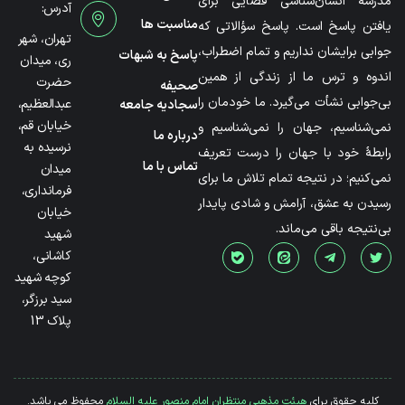
مدرسۀ انسان‌شناسی فضایی برای
آدرس:
مناسبت ها
یافتن پاسخ است. پاسخ سؤالاتی که
تهران، شهر
جوابی برایشان نداریم و تمام اضطراب،
پاسخ به شبهات
ری، میدان
اندوه و ترس ما از زندگی از همین
حضرت
صحیفه
بی‌جوابی نشأت می‌گیرد. ما خودمان را
عبدالعظیم،
سجادیه جامعه
خیابان قم،
نمی‌شناسیم، جهان را نمی‌شناسیم و
درباره ما
نرسیده به
رابطۀ خود با جهان را درست تعریف
تماس با ما
میدان
نمی‌کنیم؛ در نتیجه تمام تلاش ما برای
فرمانداری،
رسیدن به عشق، آرامش و شادی پایدار
خیابان
بی‌نتیجه باقی می‌ماند.
شهید
کاشانی،
کوچه شهید
سید برزگر،
پلاک 13
کلیه حقوق برای
هیئت مذهبی منتظران امام منصور علیه السلام
محفوظ می باشد.