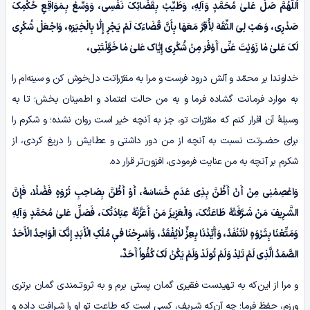
اَللّٰهُمَّ صَلِّ عَلیٰ مُحَمَّدٍ وَآلِهِ، وَطَیِّبْ بِقَضَائِکَ نَفْسِی، وَوَسِّعْ بِـمَوَاقِعِ حُکْمِکَ
صَدْرِی، وَهَبْ لِیَ الثِّقَهَ لِأُقِرَّ مَعَهَا بِأَنَّ قَضَاءَکَ لَمْ یَجْرِ إِلّٰا بِالْخِیَرَهِ، وَاجْعَلْ شُکْرِی
لَکَ عَلیٰ مٰا زَوَیْتَ عَنِّی أَوْفَرَ مِنْ شُکْرِی إِیّٰاک عَلیٰ مٰا خَوَّلْتَنِی،
خداوندا بر محمّد و آلش درود فرست و مرا به مقرّراتت دل‌خوش کن و سینه‌ام را
به موارد فرمانت گشاده فرما و به من حالت اعتماد و اطمینان بخش؛ تا به
وسیلۀ آن اقرار کنم که مقرّرات تو، جز به آنچه خیر است روان نشده؛ و شکرم را
برای حضـرتت نسبت به آنچه از من دور داشتی و عطایش را دریغ کردی، از
شکرم بر آنچه به من عنایت فرمودی، افزون‌تر قرار ده.
وَاعْصِمْنِی مِنْ أَنْ أَظُنَّ بِذِی عَدَمٍ خَسَاسَهً، أَوْ أَظُنَّ بِصَاحِبِ ثَرْوَهٍ فَضْلًا، فَإِنَّ
الشَّـرِیفَ مَنْ شَـرَّفَتْهُ طَاعَتُکَ، وَالْعَزِیزَ مَنْ أَعَزَّتْهُ عِبَادَتُکَ، فَصَلِّ عَلیٰ مُحَمَّدٍ وَآلِهِ
وَمَتِّعْنَا بِثَـرْوَهٍ لاٰتَنْفَدُ، وَأَیِّدْنَا بِعِزٍّ لاٰیُفْقَدُ، وَاَسْـرِحْنَا فیٖ مُلْکِ الْأَبَدِ إِنَّکَ الْوَاحِدُ الْأَحَدُ
الصَّمَدُ الَّذِی لَمْ تَلِدْ وَلَمْ تُولَدْ وَلَمْ یَکُنْ لَکَ کُفُواً أَحَدٌ.
و مرا از این‌که به تهیدست فقیری گمان پستی برم و به ثروتـمندی گمان برتری
ورزم، حفظ فرما؛ چه آن‌که شـریف، کسی است که طاعت تو او را شـرافت داده و