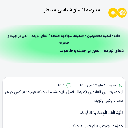
مدرسه انسان‌شناسی منتظر
خانه
/
ادعیه معصومین
/
صحیفه سجادیه جامعه
/ دعای نوزده – لعن بر جبت و
طاغوت
دعای نوزده – لعن بر جبت و طاغوت
مدرسه انسان شناسی منتظر
2 نظر
از حضـرت زین العابدین (علیه‌السلام) روایت شده است که فرمود: هر کس در هر
بامداد یکبار، بگوید:
اَللّٰهُمَّ الْعَنِ الْجِبْتَ وَالطّٰاغُوتَ.
خداوندا، جبت و طاغوت را لعنت کن.