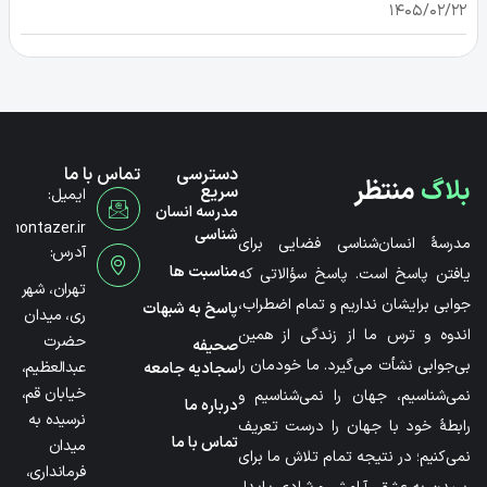
۱۴۰۵/۰۲/۲۲
دسترسی
تماس با ما
بلاگ
منتظر
سریع
ایمیل:
مدرسه انسان
@montazer.ir
شناسی
مدرسۀ انسان‌شناسی فضایی برای
آدرس:
مناسبت ها
یافتن پاسخ است. پاسخ سؤالاتی که
تهران، شهر
جوابی برایشان نداریم و تمام اضطراب،
پاسخ به شبهات
ری، میدان
اندوه و ترس ما از زندگی از همین
حضرت
صحیفه
بی‌جوابی نشأت می‌گیرد. ما خودمان را
عبدالعظیم،
سجادیه جامعه
خیابان قم،
نمی‌شناسیم، جهان را نمی‌شناسیم و
درباره ما
نرسیده به
رابطۀ خود با جهان را درست تعریف
تماس با ما
میدان
نمی‌کنیم؛ در نتیجه تمام تلاش ما برای
فرمانداری،