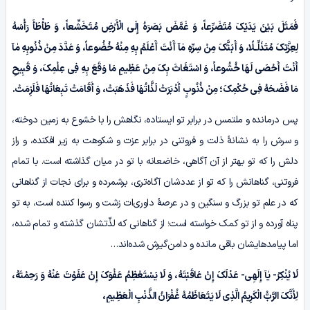
فَمَثَلَ بَیْنَ یَدَیْکَ مُتَضَرِّعاً، وَ غَمَّضَ بَصَرَهُ إِلَى الْأَرْضِ مُتَخَشِّعاً، وَ طَأْطَأَ رَأْسَهُ
لِعِزَّتِکَ مُتَذَلِّـلًا، وَ أَبَثَّکَ مِنْ سِرِّهِ
مٰآ
أَنْتَ أَعْلَمُ بِهِ مِنْهُ خُضُوعاً، وَ عَدَّدَ مِنْ ذُنُوبِهِ
مٰآ
أَنْتَ أَحْصَى لَهَا خُشُوعاً، وَ اسْتَغَاثَ بِکَ مِنْ عَظِیمِ مَا وَقَعَ بِهِ فِی عِلْمِکَ، وَ قَبِیحِ
مَا فَضَحَهُ فِی حُکْمِکَ؛ مِنْ ذُنُوبٍ أَدْبَرَتْ لَذَّاتُهَا فَذَهَبَتْ، وَ أَقَامَتْ تَبِعَاتُهَا فَلَزِمَتْ.
پس درمانده و ملتمس در برابر تو ایستاده، نگاهش را با خشوع به زمین دوخته،
و سرش را به نشانۀ ذلت و فروتنی در برابر عزت و شکوهت به زیر افکنده، و راز
دلش را که تو بهتر از آن آگاهی، خاضعانه با تو در میان گذاشته است. با تمام
فروتنی‌، گناهانش را که تو از عددشان آگاه‌تری، برشمرده و برای نجات از گناهانی
که در علم تو بزرگ و سنگین و در عرصۀ داوری‌ات زشت و رسوا کننده است، به تو
پناه آورده و از تو کمک خواسته است؛ از گناهانی که لذّتشان گذشته و تمام شده،
اما پیامدهایشان باقی مانده و دامن‌گیرش شده‌اند…
لَا یُنْکِرُ-
یٰآ
إِلَهِی- عَدْلَکَ إِنْ عَاقَبْتَهُ، وَ لَا یَسْتَعْظِمُ عَفْوَکَ إِنْ عَفَوْتَ عَنْهُ وَ رَحِمْتَهُ،
لِأَنَّکَ الرَّبُّ الْکَرِیمُ الَّذِی لَا یَتَعَاظَمُهُ غُفْرَانُ الذَّنْبِ الْعَظِیمِ،