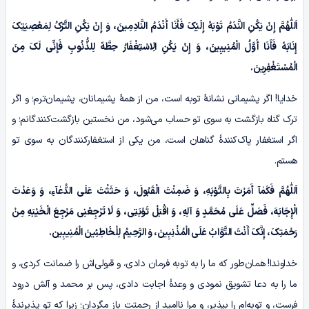
اَللّٰهُمَّ
إِنْ یَکُنِ النَّدَمُ تَوْبَهً إِلَیْکَ فَأَنَا أَنْدَمُ النَّادِمِینَ، وَ إِنْ یَکُنِ التَّرْکُ لِمَعْصِیَتِکَ
إِنَابَهً فَأَنَا أَوَّلُ الْمُنِیبِینَ، وَ إِنْ یَکُنِ الِاسْتِغْفَارُ حِطَّهً لِلذُّنُوبِ فَإِنِّی لَکَ مِنَ
الْمُسْتَغْفِرِینَ.
خدایا! اگر پشیمانی نشانۀ توبه است، من از همۀ پشیمانان، پشیمان‌ترم؛ و اگر
ترک گناه بازگشت به سوی تو حساب می‌شود، من نخستین بازگشت‌کنندگانم؛ و
اگر استغفار پاک‌کنندۀ گناهان است، من یکی از استغفارکنندگان به سوی تو
هستم.
اَللّٰهُمَّ
فَکَمٰآ
أَمَرْتَ بِالتَّوْبَهِ، وَ ضَمِنْتَ الْقَبُولَ، وَ حَثَثْتَ عَلَى
الدُّعٰآءِ
، وَ وَعَدْتَ
الْإِجَابَهَ، فَصَلِّ عَلَى مُحَمَّدٍ وَ آلِهِ، وَ اقْبَلْ تَوْبَتِی، وَ لَا تَرْجِعْنِی مَرْجِعَ الْخَیْبَهِ مِنْ
رَحْمَتِکَ، إِنَّکَ أَنْتَ التَّوَّابُ عَلَى الْمُذْنِبِینَ، وَ الرَّحِیمُ لِلْخَاطِئِینَ الْمُنِیبِین‏.
خداوندا! همان‌طور که ما را به توبه فرمان دادی، و قبولی‌اش را ضمانت کردی، و
ما را به دعا تشویق نمودی و وعدۀ اجابت دادی، پس بر محمد و آلش درود
فرست، و توبه‌ام را بپذیر، و مرا ناامید از رحمتت باز مگردان؛ زیرا که تو پذیرندۀ