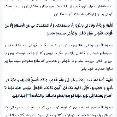
صاحبانشان جبران کن، گرانی آن را از دوش من بردار و سنگینی آن را بر من سبک
گردان و مرا از ارتکاب به مانند آنها حفظ کن.
اَللّٰهُمَّ
وَ إِنَّهُ لَا
وَفٰآءَ
لِی بِالتَّوْبَهِ إِلَّا بِعِصْمَتِکَ، وَ لَا اسْتِمْسَاکَ بِی عَنِ
الْخَـطَایٰآ
إِلَّا عَنْ
قُوَّتِکَ، فَقَوِّنِی بِقُوَّهٍ کَافِیَهٍ، وَ تَوَلَّنِی بِعِصْمَهٍ مَانِعَهٍ.
خداوندا! من توانایی وفاداری به توبه را ندارم، مگر با نگهداری و حفاظت تو. و
نمی‌توانم خود را از گناهان بازدارم، مگر با نیرویی که از جانب توست. پس با
نیرویی کافی نیرومند ساز، و با نگهبانی و عصمتی که مانع سقوطم شود، مرا زیر
سایۀ حمایت خود بگیر.
اَللّٰهُمَّ
أَیُّمَا عَبْدٍ تَابَ إِلَیْکَ وَ هُوَ فِی عِلْمِ الْغَیْبِ عِنْدَکَ فَاسِخٌ لِتَوْبَتِهِ، وَ
عٰآئِدٌ
فِی
ذَنْبِهِ وَ خَطِیئَتِهِ،
فَإِنِّیٓ
أَعُوذُ بِکَ أَنْ أَکُونَ کَذَلِکَ، فَاجْعَلْ تَوْبَتِی هَذِهِ تَوْبَهً
لٰآ
أَحْتَاجُ بَعْدَهَا إِلَى تَوْبَهٍ، تَوْبَهً مُوجِبَهً لِمَحْوِ مَا سَلَفَ، وَ السَّلَامَهِ
[3]
فِیمَا بَقِیَ.
خداوندا! بنده‌ای که به سوی تو توبه کرده، ولی تو در علم غیبت می‌دانی که
توبه‌اش را خواهد شکست و دوباره به گناه و خطای خود بازخواهد گشت، امّا من