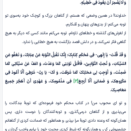
وَ لَا یُضْمِرُ أَنْ یَعُودَ فِی خَطِیئَهٍ.
خداوندا! در همین وضعی که هستم، از گناهان بزرگ و کوچک خود به‌سوی تو
توبه می‌کنم؛ از بدی‌های پنهان و آشکارم،
از لغزش‌های گذشته‌ و خطاهای تازه‌ام. توبه می‌کنم مانند کسی که دیگر به هیچ
گناهی فکر نمی‌کند، و در دلش قصد بازگشت به هیچ خطایی را ندارد.
وَ قَدْ قُلْتَ-
یٰآ
إِلَهِی- فِی مُحْکَمِ کِتَابِکَ: إِنَّکَ تَقْبَلُ التَّوْبَهَ عَنْ عِبَادِکَ، وَ تَعْفُو عَنِ
السَّیِّئَاتِ، وَ تُحِبُّ التَّوَّابِینَ، فَاقْبَلْ تَوْبَتِی کَمَا وَعَدْتَ، وَ اعْفُ عَنْ سَیِّئَاتِی کَمَا
ضَمِنْتَ، وَ أَوْجِبْ لِی مَحَبَّتَکَ کَمَا شَرَطْتَ، وَ لَکَ- یَا رَبِّ-
شَرْطِیٓ أَلّٰآ
أَعُودَ فِی
مَکْرُوهِکَ، وَ
ضَمَانِیٓ أَلّٰآ
أَرْجِعَ
[2]
فِی مَذْمُومِکَ، وَ
عَهْدِیٓ
أَنْ أَهْجُرَ جَمِیعَ
مَعَاصِیکَ.
و تو ای محبوب من! در کتاب محکم خود فرموده‌ای که توبۀ بندگانت را
می‌پذیری و از گناهان درمی‌گذری، و توبه‌کنندگان را دوست داری. پس
همان‌گونه که وعده دادی توبۀ مرا بپذیر، و همانطور که ضمانت کردی از گناهانم
چشم‌پوشی کن، و همان‌گونه که شرط کردی محبت خود را برایم واجب گردان. و