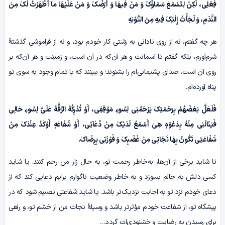
فِعْلِی، لَکِنْ لِتَسْمَعَ سَمَاؤُکَ وَ مَنْ فِیهَا وَ أَرْضُکَ وَ مَنْ عَلَیْهَا
مٰآ
أَظْهَرْتُ لَکَ مِنَ
النَّدَمِ، وَ لَجَأْتُ إِلَیْکَ فِیهِ مِنَ التَّوْبَهِ
هر چه گفتم، نه از روی نادانی به زشتی کار خودم بود، و نه از فراموشی گذشتۀ
شرم‌آورم، بلکه گفتم تا آسمانت و هر آن‌که در آن است، و زمینت و هر آن‌که بر
روی آن است، صدای پشیمانی‌ام را بشنوند؛ و ببینند که با تمام وجود به سوی تو
پناه آورده‌ام.
فَلَعَلَّ بَعْضَهُمْ بِرَحْمَتِکَ یَرْحَمُنِی لِسُوءِ مَوْقِفِی، أَوْ تُدْرِکُهُ الرِّقَّهُ عَلَیَّ لِسُوءِ حَالِی
فَیَنَالَنِی مِنْهُ بِدَعْوَهٍ هِیَ أَسْمَعُ لَدَیْکَ مِنْ
دُعٰآئِی
، أَوْ شَفَاعَهٍ أَوْکَدُ عِنْدَکَ مِنْ
شَفَاعَتِی تَکُونُ بِهَا نَجَاتِی مِنْ غَضَبِکَ وَ فَوْزَتِی بِرِضَاکَ.
تا شاید برخی از آن‌ها، به‌خاطر رحمت تو، به حال زار من رحم کنند. یا شاید
کسی دلش به حالم بسوزد و به خاطر وضعیت ناگوارم برایم دعایی کند که از
دعای خودم نزد تو به اجابت نزدیک‌تر باشد. یا شاید شفاعتی نصیبم شود که در
پیشگاه تو، از شفاعت خودم مؤثرتر باشد و وسیلۀ نجات من از خشم تو، و راهی
برای رسیدن به رضایت و خشنودی‌ات گردد…