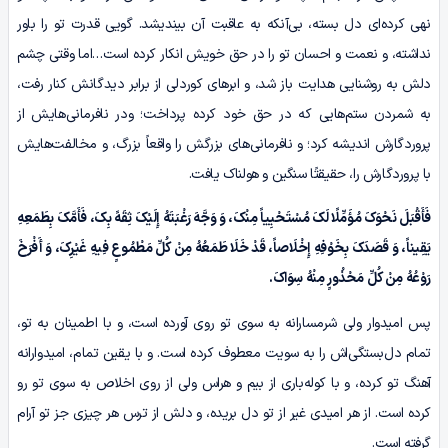
نهی کرده‌ای دل بسته، بی‌آنکه به عاقبت آن بیندیشد. گویی قدرت تو را باور
نداشته، و نعمت و احسان تو را در حق خویش انکار کرده است…اما وقتی چشم
دلش به روشنایی هدایت باز شد، و ابرهای کوردلی از برابر دیدگانش کنار رفت،
به شمردن ستم‌هایی که در حق خود کرده پرداخت؛ ودر نافرمانی‌هایش از
پروردگارش اندیشه کرد؛ و نافرمانی‌های بزرگش را واقعاً بزرگ، و مخالفت‌هایش
با پروردگارش را، حقیقتًا سنگین و هولناک یافت.
فَأَقْبَلَ نَحْوَکَ مُؤَمِّلًا لَکَ مُسْتَحْیِیاً مِنْکَ، وَ وَجَّهَ رَغْبَتَهُ إِلَیْکَ ثِقَهً بِکَ، فَأَمَّکَ بِطَمَعِهِ
یَقِیناً، وَ قَصَدَکَ بِخَوْفِهِ إِخْلَاصاً، قَدْ خَلَا طَمَعُهُ مِنْ کُلِّ مَطْمُوعٍ فِیهِ غَیْرِکَ، وَ أَفْرَخَ
رَوْعُهُ مِنْ کُلِّ مَحْذُورٍ مِنْهُ سِوَاکَ.
پس امیدوار ولی شرمسارانه به سوی تو روی آورده است، و با اطمینان به تو،
تمام دل‌بستگی‌اش را به سویت معطوف کرده است. و با یقین تمام، امیدوارانه
آهنگ تو کرده، و با کوله‌باری از بیم و هراس ولی از روی اخلاص به سوی تو رو
کرده است. از هر امیدی غیر از تو دل بریده، و دلش از ترس هر چیزی جز تو آرام
گرفته است.