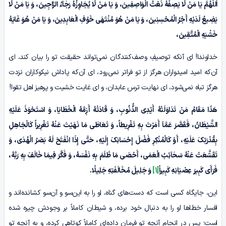
اَللّٰهُمَّ
یَا مَنْ لَا یَصِفُهُ‏ نَعْتُ‏ الْوَاصِفِینَ،‏ وَ یَا مَنْ لَا یُجَاوِزُهُ
رَجٰآءُ
الرَّاجِینَ، وَ یَا مَنْ لَا
یَضِیعُ لَدَیْهِ أَجْرُ الْمُحْسِنِینَ،‏ وَ یَا مَنْ هُوَ مُنْتَهَى خَوْفِ الْعَابِدِینَ، وَ یَا مَنْ هُوَ غَایَهُ
خَشْیَهِ الْمُتَّقِینَ،
خداوندا! ای آنکه توصیفِ وصف‌کنندگان نمی‌تواند حقیقت تو را بیان کند، ای
آن‌که امید امیدواران هرگز از تو فراتر نمی‌رود، ای آن‌که پاداش نیکوکاران نزدت
هرگز تباه نمی‌شود، ای نهایت ترس عابدان، و ای غایت خشیت و پرهیز اهل تقوا!
هَذَا مَقَامُ مَنْ تَدَاوَلَتْهُ أَیْدِی الذُّنُوبِ، وَ قَادَتْهُ أَزِمَّهُ الْخَطَایَا، وَ اسْتَحْوَذَ عَلَیْهِ
الشَّیْطَانُ، فَقَصَّرَ
عَمّٰآ
أَمَرْتَ بِهِ تَفْرِیطاً، وَ تَعَاطَى مَا نَهَیْتَ عَنْهُ تَغْرِیراً کَالْجَاهِلِ
بِقُدْرَتِکَ عَلَیْهِ، أَوْ کَالْمُنْکِرِ فَضْلَ إِحْسَانِکَ إِلَیْهِ
،
حَتَّى إِذَا انْفَتَحَ لَهُ بَصَرُ الْهُدَى، وَ
تَقَشَّعَتْ عَنْهُ
سَحٰآئِبُ
الْعَمَى، أَحْصَى مَا ظَلَمَ بِهِ نَفْسَهُ، وَ فَکَّرَ فِیمَا خَالَفَ بِهِ رَبَّهُ،
فَرَأَى کَبِیرَ عِصْیَانِهِ کَبِیراً
[1]
وَ جَلِیلَ مُخَالَفَتِهِ جَلِیلًا.
این، جایگاه کسی ا‌ست که دست‌های گناه، او را به این‌سو و آن‌سو کشانده‌اند و
افسار خطاها او را به دنبال خود برده، و شیطان کاملاً بر وجودش چیره شده
است؛ پس در انجام آنچه تو فرمان داده‌ای کاملاً کوتاهی کرده، و به آنچه تو