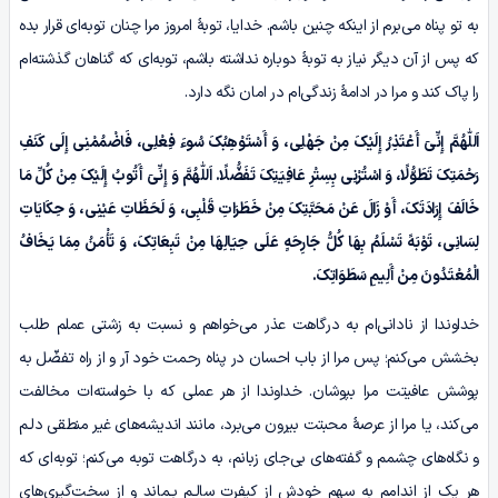
به تو پناه می‌برم از اینکه چنین باشم. خدایا، توبۀ امروز مرا چنان توبه‌ای قرار بده
که پس از آن دیگر نیاز به توبۀ دوباره نداشته باشم، توبه‌ای که گناهان گذشته‌ام
را پاک کند و مرا در ادامۀ زندگی‌ام در امان نگه دارد.
اَللّٰهُمَّ
إِنِّیٓ
أَعْتَذِرُ إِلَیْکَ مِنْ جَهْلِی، وَ أَسْتَوْهِبُکَ سُوءَ فِعْلِی، فَاضْمُمْنِی إِلَى کَنَفِ
رَحْمَتِکَ تَطَوُّلًا، وَ اسْتُرْنِی بِسِتْرِ عَافِیَتِکَ تَفَضُّلًا.
اَللّٰهُمَّ
وَ
إِنِّیٓ
أَتُوبُ إِلَیْکَ مِنْ کُلِّ مَا
خَالَفَ إِرَادَتَکَ، أَوْ زَالَ عَنْ مَحَبَّتِکَ مِنْ خَطَرَاتِ قَلْبِی، وَ لَحَظَاتِ عَیْنِی، وَ حِکَایَاتِ
لِسَانِی، تَوْبَهً تَسْلَمُ بِهَا کُلُّ جَارِحَهٍ عَلَى حِیَالِهَا مِنْ تَبِعَاتِکَ، وَ تَأْمَنُ مِمَا یَخَافُ
الْمُعْتَدُونَ مِنْ أَلِیمِ سَطَوَاتِکَ.
خداوندا از نادانی‌ام به درگاهت عذر می‌خواهم و نسبت به زشتی عملم طلب
بخشش می‌کنم؛ پس مرا از باب احسان در پناه رحمت خود آر و از راه تفضّل به
پوشش عافیتت مرا بپوشان. خداوندا از هر عملی که با خواسته‌ات مخالفت
می‌کند، یا مرا از عرصۀ محبتت بیرون می‌برد، مانند اندیشه‌های غیر منطقی دلـم
و نگاه‌های چشمم و گفته‌های بی‌جای زبانم، به درگاهت توبه می‌کنم؛ توبه‌ای که
هر یک از اندامم به سهم خودش از کیفرت سالـم بـماند و از سخت‌گیری‌های