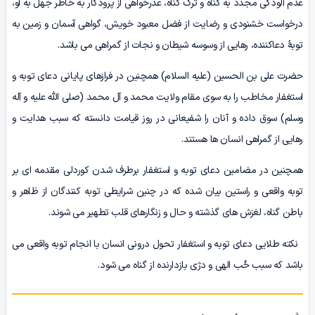
عدم آلودگی مجدد به گناه و ترک گناه، عذرخواهی از پرودگار به خاطر جهل به او،
درخواست خشنودی و رضایت از فضل معبود خویش، گواهی آسمان و زمین به
توبهٔ دعاکننده، رهایی از وسوسه شیطان و نجات از گمراهی می باشد.
حضرت علی بن الحسین (علیه السلام) همچنین در فرازهای پایانی دعای توبه و
استغفار مخاطب را به سوی مقام ولایت محمد و آل محمد (صلی الله علیه و آله
وسلم) سوق داده و آنان را شفیعانی در روز قیامت دانسته که سبب هدایت و
رهایی از گمراهی انسان ها هستند.
همچنین در مضامین دعای توبه و استغفار برطرف شدن کوردلی مقدمه ای بر
توبه واقعی و راستین بیان شده که در چنین شرایطی توبه کنندگان از ظاهر و
باطن گناه، لغزش های گذشته و حال و زنگارهای قلب تطهیر می شوند.
نکته طلایی دعای توبه و استغفار تحول درونی انسان با انجام توبه واقعی می
باشد که سبب حُب الهی و دژی بازدارنده از گناه می شود.