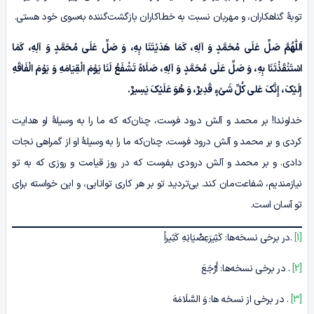
توبۀ گناهکاران، و مهربان نسبت به خطاکاران بازگشت‌گننده به‌سوی خود هستی.
اَللّٰهُمَّ
صَلِّ عَلَى مُحَمَّدٍ وَ آلِهِ، کَمَا هَدَیْتَنَا بِهِ، وَ صَلِّ عَلَى مُحَمَّدٍ وَ آلِهِ، کَمَا
اسْتَنْقَذْتَنَا بِهِ، وَ صَلِّ عَلَى مُحَمَّدٍ وَ آلِهِ، صَلَاهً تَشْفَعُ لَنَا یَوْمَ الْقِیَامَهِ وَ یَوْمَ الْفَاقَهِ
إِلَیْکَ، إِنَّکَ عَلى‏ کُلِّ شَیْ‏ءٍ قَدِیرٌ، وَ هُوَ عَلَیْکَ یَسِیرٌ.
خداوندا! بر محمد و آلش درود فرست، چنان‌که که ما را به ‌وسیلۀ او هدایت
کردی و بر محمد و آلش درود فرست، چنان‌که ما را به ‌وسیلۀ او از گمراهی نجات
دادی. و بر محمد و آلش درودی بفرست که در روز قیامت و روزی که به تو
نیازمندیم، شفاعت‌مان کند. بی‌تردید تو بر هر کاری توانایی، و این خواسته برای
تو آسان است.
[1]
.در برخی نسخه‌ها: کَثِیرَعِصْیَانِهِ کَثِیراً
[2]
. در برخی نسخه‌ها: أَرْجَعَ
[3]
. در برخی از نسخه ها: وَ السَّلَامَهَ