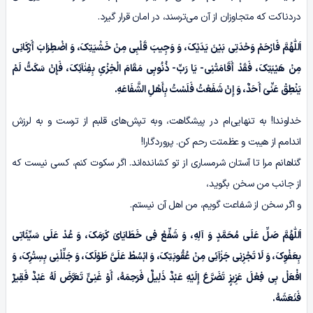
دردناکت که متجاوزان از آن می‌ترسند، در امان قرار گیرد.
اَللّٰهُمَّ
فَارْحَمْ وَحْدَتِی بَیْنَ یَدَیْکَ، وَ وَجِیبَ قَلْبِی مِنْ خَشْیَتِکَ، وَ اضْطِرَابَ أَرْکَانِی
مِنْ هَیْبَتِکَ، فَقَدْ أَقَامَتْنِی- یَا رَبِّ- ذُنُوبِی مَقَامَ الْخِزْیِ
بِفِنٰآئِکَ
، فَإِنْ سَکَتُّ لَمْ
یَنْطِقْ
عَنِّیٓ
أَحَدٌ، وَ إِنْ شَفَعْتُ فَلَسْتُ بِأَهْلِ الشَّفَاعَهِ.
خداوندا! به تنهایی‌ام در پیشگاهت، وبه تپش‌های قلبم از ترست و به لرزش
اندامم از هیبت و عظمتت رحم کن. پروردگارا!
گناهانم مرا تا آستان شرمساری‌ از تو کشانده‌اند. اگر سکوت کنم، کسی نیست که
از جانب من سخن بگوید،
و اگر سخن از شفاعت گویم، من اهل آن نیستم.
اَللّٰهُمَّ
صَلِّ عَلَى مُحَمَّدٍ وَ آلِهِ، وَ شَفِّعْ فِی خَطَایَایَ کَرَمَکَ، وَ عُدْ عَلَى سَیِّئَاتِی
بِعَفْوِکَ، وَ لَا تَجْزِنِی
جَزٰآئِی
مِنْ عُقُوبَتِکَ، وَ ابْسُطْ عَلَیَّ طَوْلَکَ، وَ جَلِّلْنِی بِسِتْرِکَ، وَ
افْعَلْ بِی فِعْلَ عَزِیزٍ تَضَرَّعَ إِلَیْهِ عَبْدٌ ذَلِیلٌ فَرَحِمَهُ، أَوْ غَنِیٍّ تَعَرَّضَ لَهُ عَبْدٌ فَقِیرٌ
فَنَعَشَهُ.