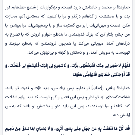
خداوندا! بر محمد و خاندانش درود فرست، و بزرگواری‌ات را شفیع خطاهایم قرار
بده، و با بخششت از گناهانم درگذر و مرا با کیفرت که مستحق آنم، مجازات
مکن، نعمت و مهربانی‌ات را بر من گسترده ساز، و با پرده‌پوشی‌ات مرا بپوشان. با
من چنان رفتار کن که بزرگ قدرتمندی با بنده‌ای خوار و فروتن که با تضرع به
درگاهش آمده، مهربانی می‌کند یا همچون ثروتمندی که بنده‌ای نیازمند و
تهیدست به سویش آمده، و او دستش را گرفته و بی‌نیازش می‌کند.
اَللّٰهُمَّ
لَا خَفِیرَ لِی مِنْکَ فَلْیَخْفُرْنِی عِزُّکَ، وَ لَا شَفِیعَ لِی إِلَیْکَ فَلْیَشْفَعْ لِی فَضْلُکَ، وَ
قَدْ أَوْجَلَتْنِی خَطَایَایَ فَلْیُؤْمِنِّی عَفْوُکَ.
خداوندا! پناهی از[عذاب] تو ندارم، پس پناه من، باید عزّت و قدرت تو باشد.
شفاعت‌کننده‌ای نزد تو ندارم، پس این فضل و کرم توست که باید برایم شفاعت
کند. گناهانم مرا ترسانده‌اند، پس این باید عفو و بخشش تو باشد که به من
آرامش دهد.
فَمَا کُلُّ مَا نَطَقْتُ بِهِ عَنْ جَهْلٍ مِنِّی بِسُوءِ أَثَرِی، وَ لَا نِسْیَانٍ لِمَا سَبَقَ مِنْ ذَمِیمِ