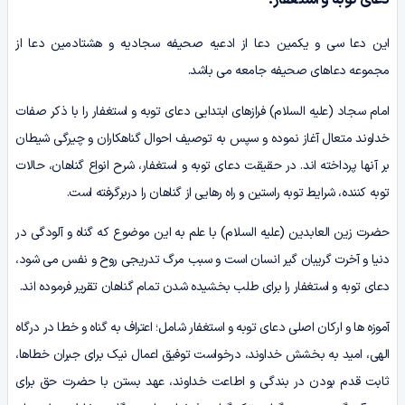
دعای توبه و استغفار:
این دعا سی و یکمین دعا از ادعیه صحیفه سجادیه و هشتادمین دعا از
مجموعه دعاهای صحیفه جامعه می باشد.
امام سجاد (علیه السلام) فرازهای ابتدایی دعای توبه و استغفار را با ذکر صفات
خداوند متعال آغاز نموده و سپس به توصیف احوال گناهکاران و چیرگی شیطان
بر آنها پرداخته اند. در حقیقت دعای توبه و استغفار، شرح انواع گناهان، حالات
توبه کننده، شرایط توبه راستین و راه رهایی از گناهان را دربرگرفته است.
حضرت زین العابدین (علیه السلام) با علم به این موضوع که گناه و آلودگی در
دنیا و آخرت گریبان گیر انسان است و سبب مرگ تدریجی روح و نفس می شود،
دعای توبه و استغفار را برای طلب بخشیده شدن تمام گناهان تقریر فرموده اند.
آموزه ها و ارکان اصلی دعای توبه و استغفار شامل؛ اعتراف به گناه و خطا در درگاه
الهی، امید به بخشش خداوند، درخواست توفیق اعمال نیک برای جبران خطاها،
ثابت قدم بودن در بندگی و اطاعت خداوند، عهد بستن با حضرت حق برای