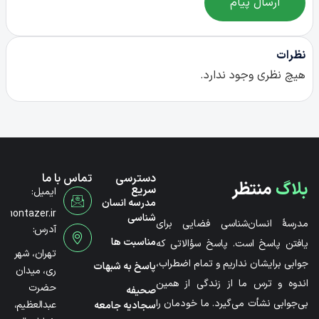
ارسال پیام
نظرات
هیچ نظری وجود ندارد.
دسترسی
تماس با ما
بلاگ
منتظر
سریع
ایمیل:
مدرسه انسان
@montazer.ir
شناسی
مدرسۀ انسان‌شناسی فضایی برای
آدرس:
مناسبت ها
یافتن پاسخ است. پاسخ سؤالاتی که
تهران، شهر
جوابی برایشان نداریم و تمام اضطراب،
پاسخ به شبهات
ری، میدان
اندوه و ترس ما از زندگی از همین
حضرت
صحیفه
بی‌جوابی نشأت می‌گیرد. ما خودمان را
عبدالعظیم،
سجادیه جامعه