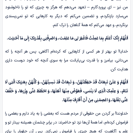
من نیز – ای پروردگارم – تعهد می‌دهم که هرگز به چیزی که تو را ناخوشنود
می‌سازد بازنگردم، و تضمین می‌کنم که دیگر به کارهایی که تو نمی‌پسندی
برنگردم، و عهد می‌کنم که همۀ گناهان را ترک کنم.
اَللّٰهُمَّ
إِنَّکَ أَعْلَمُ بِمَا عَمِلْتُ فَاغْفِرْ لِی مَا عَلِمْتَ، وَ اصْرِفْنِی بِقُدْرَتِکَ إِلَى
مٰآ
أَحْبَبْتَ.
خدایا! تو بهتر از هر کسی از کارهایی که کرده‌ام آگاهی، پس هر آنچه را که
می‌دانی، بیامرز و با قدرت بی‌پایانت مرا به سوی آنچه که خود دوست داری
هدایت کن.
اَللّٰهُمَّ
وَ عَلَیَّ تَبِعَاتٌ قَدْ حَفِظْتُهُنَّ، وَ تَبِعَاتٌ قَدْ نَسِیتُهُنَّ، وَ کُلُّهُنَّ بِعَیْنِکَ الَّتِی لَا
تَنَامُ، وَ عِلْمِکَ الَّذِی لَا یَنْسَى، فَعَوِّضْ
مِنْهٰآ
أَهْلَهَا، وَ احْطُطْ عَنِّی وِزْرَهَا، وَ خَفِّفْ
عَنِّی ثِقْلَهَا، وَ اعْصِمْنِی مِنْ أَنْ أُقَارِفَ مِثْلَهَا.
خداوندا! بر گردن من حقوقی از مردم هست که بعضی‌ را به یاد دارم و بعضی‌ را
فراموش کرده‌ام، اما همۀ آن‌ها نزد تو حاضرند: در برابر چشمان همیشه بیدار تو و
علم و آگاهیت که هیچ چیزی را فراموش نمی‌کند. پس آن حقوق را برای