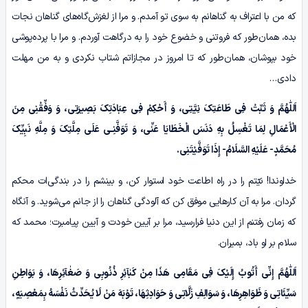
که من با اعتراف به گناهانم به سوی تو آمدم. و مرا از لغزش‌گاه‌های گناهان نجات
بده، همان‌طور که فروتنی و خضوع خود را به درگاهت آوردم. و مرا با پرده‌پوشی
خود بپوشان، همان‌طور که تا امروز در مجازاتم شتاب نکردی و به من مهلت
دادی…
اَللّٰهُمَّ
وَ ثَبِّتْ فِی طَاعَتِکَ نِیَّتِی، وَ أَحْکِمْ فِی عِبَادَتِکَ بَصِیرَتِی، وَ وَفِّقْنِی مِنَ
الْأَعْمَالِ لِمَا تَغْسِلُ بِهِ دَنَسَ الْخَطَایَا عَنِّی، وَ تَوَفَّنِـی عَلَى مِلَّتِکَ وَ مِلَّهِ نَبِیِّکَ
مُحَمَّدٍ- عَلَیْهِ السَّلَامُ- إِذَا تَوَفَّیْتَنِی.
خداوندا! نیّتم را در راه اطاعت خود استوار کن، و بینشم را در بندگی‌ات محکم
گردان. مرا به آن کارهایی موفق کن که آلودگی گناهان را از جانم می‌شوید. و آنگاه
که زمان رفتنم از این دنیا فرارسید، مرا بر آیین خودت و آیین پیامبرت؛ محمد که
سلام بر او باد، بمیران.
اَللّٰهُمَّ
إِنِّی أَتُوبُ إِلَیْکَ فِی مَقَامِی هَذَا مِنْ
کَبٰآئِرِ
ذُنُوبِی وَ
صَغٰآئِرِهَا
، وَ بَوَاطِنِ
سَیِّئَاتِی وَ ظَوَاهِرِهَا، وَ سَوَالِفِ زَلَّاتِی وَ حَوَادِثِهَا، تَوْبَهَ مَنْ لَا یُحَدِّثُ نَفْسَهُ بِمَعْصِیَهٍ،