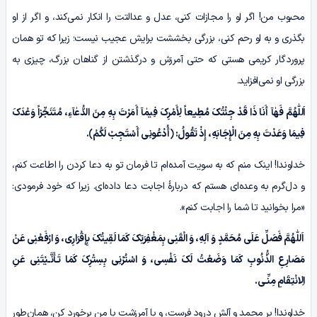
محبوب من! اگر او را مجازات کنی، عدل و عدالتت را انکار نمی‌کند، و اگر از او
بگذری و به او رحم کنی، بزرگی بخششت برایش عجیب نیست؛ زیرا که تو همان
پروردگار کریمی هستی که حتی آمرزش و درگذشتن از گناهان بزرگ، چیزی به
بزرگی او نمی‌افزاید.
اَللّٰهُمَّ فَهٰآ
أَنَا ذَا قَدْ جِئْتُکَ مُطِیعاً لِأَمْرِکَ
فِیمٰآ
أَمَرْتَ بِهِ مِنَ
الدُّعٰآءِ
، مُتَنَجِّزاً وَعْدَکَ
فِیمَا وَعَدْتَ بِهِ مِنَ الْإِجَابَهِ، إِذْ تَقُولُ: ﴿أُدْعُونِی أَسْتَجِبْ لَکُمْ‏﴾.
خداوندا! اینک منم که به سویت آمد‌ه‌ام تا فرمان تو به دعا کردن را اطاعت کنم،
و دل‌گرم به وعده‌ای هستم که دربارۀ اجابت دعا داده‌ای. زیرا که خود فرمودی:
«مرا بخوانید تا شما را اجابت کنم».
اَللّٰهُمَّ
فَصَلِّ عَلَى مُحَمَّدٍ وَ آلِهِ، وَ الْقَنِی بِمَغْفِرَتِکَ کَمَا لَقِیتُکَ بِإِقْرَارِی، وَ ارْفَعْنِی عَنْ
مَصَارِعِ الذُّنُوبِ کَمَا وَضَعْتُ لَکَ نَفْسِی، وَ اسْتُرْنِی بِسِتْرِکَ کَمَا تَـأَنَّـیْتَنِی عَنِ
الِانْتِقَامِ مِنِّـی.
خداوندا! بر محمد و آلش درود فرست، و با آمرزشت با من برخورد کن، همان‌طور