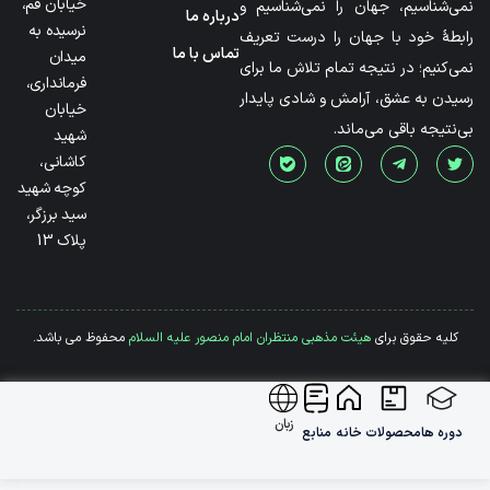
خیابان قم،
نمی‌شناسیم، جهان را نمی‌شناسیم و
درباره ما
نرسیده به
رابطۀ خود با جهان را درست تعریف
تماس با ما
میدان
نمی‌کنیم؛ در نتیجه تمام تلاش ما برای
فرمانداری،
رسیدن به عشق، آرامش و شادی پایدار
خیابان
بی‌نتیجه باقی می‌ماند.
شهید
کاشانی،
کوچه شهید
سید برزگر،
پلاک 13
کلیه حقوق برای
هیئت مذهبی منتظران امام منصور علیه السلام
محفوظ می باشد.
زبان
دوره ها
محصولات
خانه
منابع