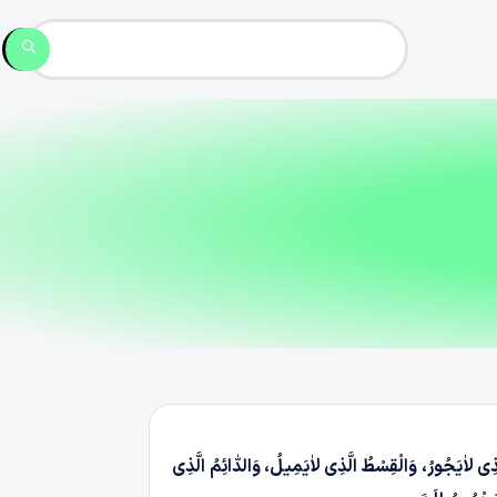
ِی لاٰیَجُورُ، وَالْقِسْطُ الَّذِی لاٰیَمِیلُ، وَالدّٰائِمُ الَّذِی