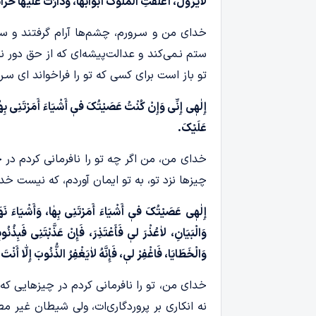
لاٰیَزُولُ، أَغْلَقَتِ الْمُلُوکُ أَبْوَابَهَا، وَدَارَتْ عَلَیْهَا حُ
خدای من و سـرورم، چشم‌ها آرام گرفتند و ستا
ستم نـمی‌کند و عدالت‌پیشه‌ای که از حق دور نـ
تو باز است برای کسی که تو را فراخواند ای 
إِلٰهٖی إِنِّی وَإِنْ کُنْتُ عَصَیْتُکَ فیٖ أَشْیَاءَ أَمَرْتَنِی بِهٰا
عَلَیْکَ.
خدای من، من اگر چه تو را نافرمانی کردم در چی
چیزها نزد تو، به تو ایمان آوردم، که نیست خدا
إِلٰهٖی عَصَیْتُکَ فیٖ أَشْیَاءَ أَمَرْتَنِی بِهٰا، وَأَشْیَاءَ نَهَیْ
وَالْبَیَانِ، لاٰعُذْرَ لیٖ فَأَعْتَذِرَ، فَإِنْ عَذَّبْتَنِی فَبِذُن
وَالْخَطَایَا، فَاغْفِرْ لیٖ، فَإِنَّهُ لاٰیَغْفِرُ الذُّنُوبَ إِلّٰا أَن
خدای من، تو را نافرمانی کردم در چیزهایی که م
نه انکاری بر پروردگاری‌ات، ولی شیطان غیر