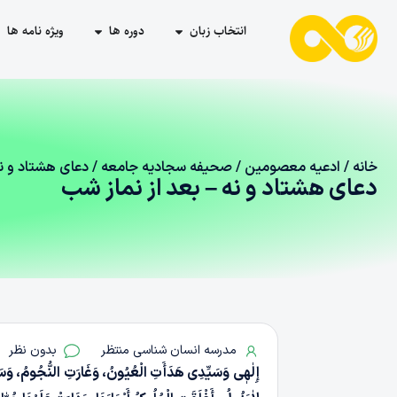
انتخاب زبان
دوره ها
ویژه نامه ها
خانه
/
ادعیه معصومین
/
صحیفه سجادیه جامعه
/ دعای هشتاد و نه
دعای هشتاد و نه – بعد از نماز شب
مدرسه انسان شناسی منتظر
بدون نظر
إِلٰهٖی وَسَیِّدِی هَدَأَتِ الْعُیُونُ، وَغَارَتِ النُّجُومُ، وَسَکَ