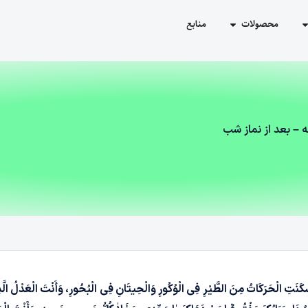
محصولات
منابع
 – بعد از نماز شب
نَتِ الْحَرَکَاتُ مِنَ الطَّیْرِ فِی الْوُکُورِ وَالْحِیتَانِ فِی الْبُحُورِ، وَأَنْتَ الْعَدْلُ الَّذ