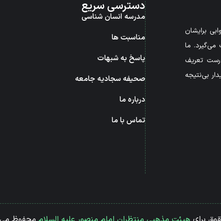
دسترسی سریع
مدرسه انسان شناسی
بی برایشان
مناسبت ها
می‌گیرد. ما
پاسخ به شبهات
درست تعریف
ار بی‌نتیجه
صحیفه سجادیه جامعه
درباره ما
تماس با ما
قوق برای
هیئت مذهبی منتظران امام منصور علیه السلام
محفوظ می 