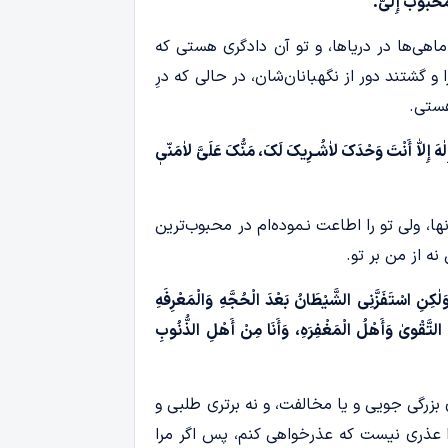
َحْبُوبُ إِلَیَّ.
ماهی‌ها در دریاها، و تو آن دادگری هستی که
و گشتند دور از نگهبانان‌شان، در حالی که درِ
هستی.
ٰهَ إِلاّٰ أَنْتَ وَحْدَکَ لاٰشُـرِیکَ لَکَ، مَنُّکَ عَلَیَّ لاٰمَنّیٖ
ها، ولی تو را اطاعت نـموده‌ام در محبوب‌ترین
نه از من بر تو.
وَلٰکِنِ اسْتَفَزَّنِی الشَّیْطَانُ بَعْدَ الْحُجَّهِ وَالْمَعْرِفَهِ
لُ التَّقْوىٰ وَأَهْلُ الْمَغْفِرَهِ، وَأَنَا مِنْ أَهْلِ الذُّنُوبِ
ی بزرگی جویی و یا مخالفت، و نه برتری طلبی و
ا عذری نیست که عذرخواهی کنم، پس اگر مرا