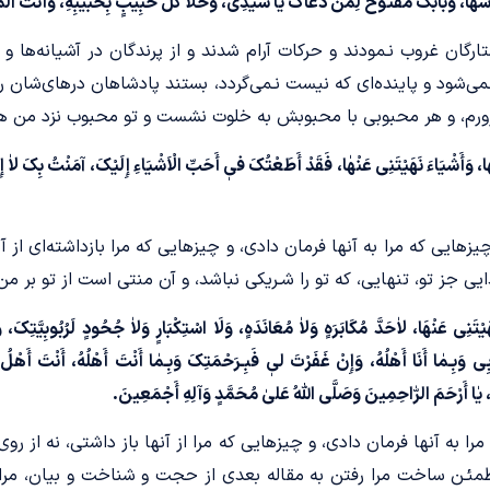
رّٰاسُهَا، وَبَابُکَ مَفْتُوحٌ لِمَنْ دَعَاکَ یٰا سَیِّدِی، وَخَلاٰ کُلُّ حَبِیبٍ بِحَبیبِهِ، وَأَنْتَ الْم
رگان غروب نـمودند و حرکات آرام شدند و از پرندگان در آشیانه‌ها و 
می‌شود و پاینده‌ای که نیست نـمی‌گردد، بستند پادشاهان درهای‌شان را 
سـرورم، و هر محبوبی با محبوبش به خلوت نشست و تو محبوب نزد من 
، وَأَشْیَاءَ نَهَیْتَنِی عَنْهٰا، فَقَدْ أَطَعْتُکَ فیٖ أَحَبِّ الْاَشْیَاءِ إِلَیْکَ، آمَنْتُ بِکَ لاٰ إِل
زهایی که مرا به آنها فرمان دادی، و چیزهایی که مرا بازداشته‌ای از آن
یی جز تو، تنهایی، که تو را شـریکی نباشد، و آن منتی است از تو بر من 
تَنِی عَنْهَا، لاٰحَدَّ مُکَابَرَهٍ وَلاٰ مُعَانَدَهٍ، وَلَا اسْتِکْبَارٍ وَلاٰ جُحُودٍ لَرُبُوبِیَّتِکَ، 
ُوبِی وَبِـمٰا أَنَا أَهْلُهُ، وَإِنْ غَفَرْتَ لیٖ فَبِـرَحْمَتِکَ وَبِـمٰا أَنْتَ أَهْلُهُ، أَنْتَ أَهْ
ْتَ، یٰا أَرْحَمَ الرّٰاحِمِینَ وَصَلَّی اللّٰهُ عَلیٰ مُحَمَّدٍ وَآلِهِ أَجْمَعِینَ.
را به آنها فرمان دادی، و چیزهایی که مرا از آنها باز داشتی، نه از رو
 مطمئـن ساخت مرا رفتن به مقاله بعدی از حجت و شناخت و بیان، مر