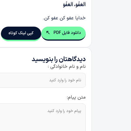
اَلَعَفْوَ، اَلَعَفْوَ
خدایا عفو کن عفو کن.
دانلود فایل PDF
کپی لینک کوتاه
دیدگاهتان را بنویسید
نام و نام خانوادگی :
متن پیام: