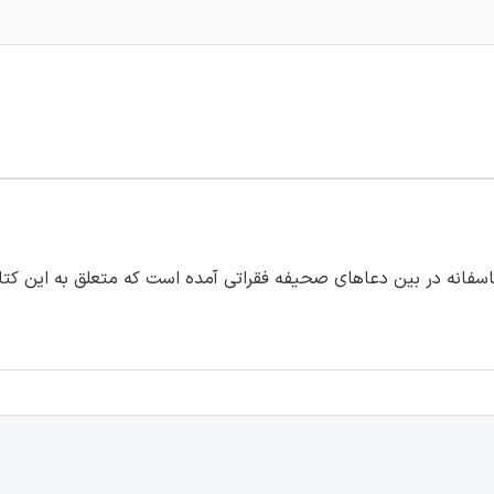
م می‌دانیم که صحیفه 54 دارد. متاسفانه در بین دعاهای صحیفه فقراتی آمده است که متع