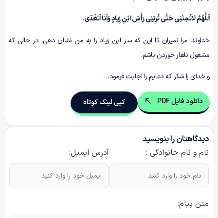
اَللّٰهُمَّ لاٰتُـمِتْنِی حَتّٰى تُرِیَنِی رَأْسَ ابْنِ زِیٰادٍ وَاَنَا اَتَغَدّىٰ.
خداوندا مرا نمیران تا این که سـر ابن زیاد را به من نشان دهی، در حالی که
مشغول ناهار خوردن باشم.
و خدای را شکر که دعایم را اجابت فرمود… .
دانلود فایل PDF
کپی لینک کوتاه
دیدگاهتان را بنویسید
نام و نام خانوادگی :
آدرس ایمیل:
متن پیام: