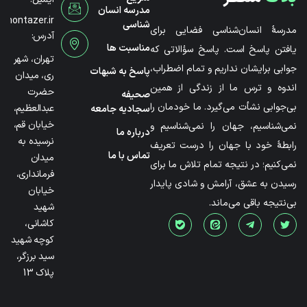
مدرسه انسان
@montazer.ir
شناسی
مدرسۀ انسان‌شناسی فضایی برای
آدرس:
مناسبت ها
یافتن پاسخ است. پاسخ سؤالاتی که
تهران، شهر
جوابی برایشان نداریم و تمام اضطراب،
پاسخ به شبهات
ری، میدان
اندوه و ترس ما از زندگی از همین
حضرت
صحیفه
بی‌جوابی نشأت می‌گیرد. ما خودمان را
عبدالعظیم،
سجادیه جامعه
خیابان قم،
نمی‌شناسیم، جهان را نمی‌شناسیم و
درباره ما
نرسیده به
رابطۀ خود با جهان را درست تعریف
تماس با ما
میدان
نمی‌کنیم؛ در نتیجه تمام تلاش ما برای
فرمانداری،
رسیدن به عشق، آرامش و شادی پایدار
خیابان
بی‌نتیجه باقی می‌ماند.
شهید
کاشانی،
کوچه شهید
سید برزگر،
پلاک 13