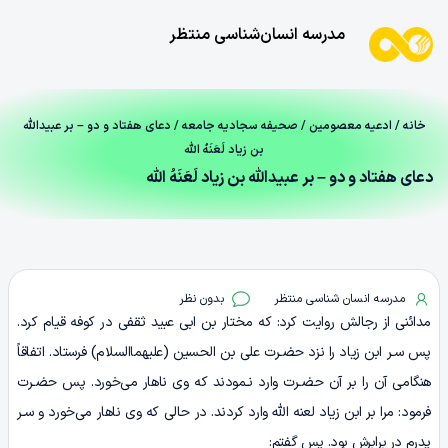
مدرسه انسان‌شناسی منتظر
خانه
/
ادعیه معصومین
/
صحیفه سجادیه جامعه
/ دعای هفتاد و دو – بر عبیداللّٰه
بن زیاد لَعَنَهُ اللّٰه
دعای هفتاد و دو – بر عبیداللّٰه بن زیاد لَعَنَهُ اللّٰه
مدرسه انسان شناسی منتظر
بدون نظر
مدائنی از رجالش روایت کرد: که مختار بن ابی عبید ثقفی در کوفه قیام کرد.
پس سـر ابن زیاد را نزد حضـرت علی بن الحسین (علیهماالسلام) فرستاد. اتفاقاً
هنگامی آن را بر آن حضـرت وارد نـمودند که وی ناهار می‌خورد. پس حضـرت
فرمود: مرا بر ابن زیاد لعنه اللّٰه وارد کردند. در حالی که وی ناهار می‌خورد و سـر
پدرم در برابرش بود. پس گفتم: