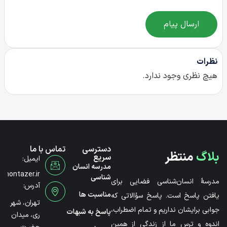
ارسال پیام
نظرات
هیچ نظری وجود ندارد.
دسترسی
تماس با ما
بلاگ
منتظر
سریع
ایمیل:
مدرسه انسان
@montazer.ir
شناسی
مدرسۀ انسان‌شناسی فضایی برای
آدرس:
مناسبت ها
یافتن پاسخ است. پاسخ سؤالاتی که
تهران، شهر
جوابی برایشان نداریم و تمام اضطراب،
پاسخ به شبهات
ری، میدان
اندوه و ترس ما از زندگی از همین