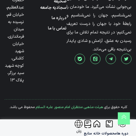
حضرت
صحیفه
بی‌جوابی نشأت می‌گیرد. ما خودمان را
عبدالعظیم،
سجادیه جامعه
خیابان قم،
نمی‌شناسیم، جهان را نمی‌شناسیم و
درباره ما
نرسیده به
رابطۀ خود با جهان را درست تعریف
تماس با ما
میدان
نمی‌کنیم؛ در نتیجه تمام تلاش ما برای
فرمانداری،
رسیدن به عشق، آرامش و شادی پایدار
خیابان
بی‌نتیجه باقی می‌ماند.
شهید
کاشانی،
کوچه شهید
سید برزگر،
پلاک 13
کلیه حقوق برای
هیئت مذهبی منتظران امام منصور علیه السلام
محفوظ می باشد.
زبان
دوره ها
محصولات
خانه
منابع