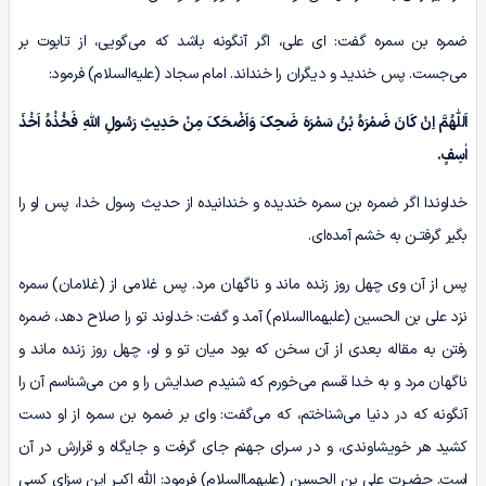
ضمره بن سمره گفت: ای علی، اگر آنگونه باشد که می‌گویی، از تابوت بر
می‌جست. پس خندید و دیگران را خنداند. امام سجاد (علیه‌السلام) فرمود:
اَللّٰهُمَّ اِنْ کَانَ ضَمْرَهُ بْنُ سَمْرَهَ ضَحِکَ وَاَضْحَکَ مِنْ حَدِیثِ رَسُولِ اللّٰهِ فَخُذْەُ اَخْذَ
اٰسِفٍ.
خداوندا اگر ضمره بن سمره خندیده و خندانیده از حدیث رسول خدا، پس او را
بگیر گرفتـن به خشم آمده‌ای.
پس از آن وی چهل روز زنده ماند و ناگهان مرد. پس غلامی از (غلامان) سمره
نزد علی بن الحسین (علیهماالسلام) آمد و گفت: خداوند تو را صلاح دهد، ضمره
رفتن به مقاله بعدی از آن سخن که بود میان تو و او، چهل روز زنده ماند و
ناگهان مرد و به خدا قسم می‌خورم که شنیدم صدایش را و من می‌شناسم آن را
آنگونه که در دنیا می‌شناختم، که می‌گفت: وای بر ضمره بن سمره از او دست
کشید هر خویشاوندی، و در سـرای جهنم جای گرفت و جایگاه و قرارش در آن
است. حضـرت علی بن الحسین (علیهماالسلام) فرمود: اللّٰه اکبـر این سزای کسی