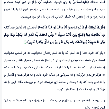
امام سجاد (علیه‌السلام) به وی فرمود: خداوند آن را از تو دور کرده است و
سپاس او را سزاست. پس هرگاه آن را احساس نـمودی بنویس این آیه را با زعفران
و آب زمزم و آن را بنوش که خدای تعالی آن درد را از تو دور می‌سازد:
﴿قُلِ ادْعُوا اللّٰهَ أَوِ ادْعُوا الرَّحْمٰنَ أَیّاً مٰا تَدْعُوا فَلَهُ الْأَسْمَاءُ الْحُسْنىٰ وَلاٰ تَجْهَرْ بِصَلَاتِکَ
وَلاٰ تُخَافِتْ بِهٰا وَابْتَغِ بَیْنَ ذَلِکَ سَبِیلًا * وَقُلِ الْحَمْدُ لِلّٰهِ الَّذِی لَمْ یَتَّخِذْ وَلَدًا وَلَمْ
یَکُنْ لَهُ شَـرِیکٌ فِی الْمُلْکِ وَلَمْ یَکُنْ لَهُ وَلِیٌّ مِنَ الذُّلِّ وَکَبِّـرْهُ تَکْبِیراً﴾.
[1]
«بگو که خواه خدا را به اسم اللّٰه یا به اسم رحمان بخوانید، به هر اسمی بخوانید
اسماء نیکو همه مخصوص اوست. و تو در نـماز نه صدا را بسیار بلند و نه بسیار
آهسته گردان بلکه حدّ وسط را اختیار کن. و بگو: ستایش مخصوص خداست که
نه هرگز فرزندی برگرفته و نه شـریکی در ملک خود دارد و نه هرگز عزت و اقتدار او
را نقصی رسد که به دوست و مددکاری نیازمند شود، و پیوسته ذات الهی را به
بزرگ‌ترین اوصاف کمال ستایش کن.»
و بر پوست آهو بنویس و بر بازوی چپ هفت روز بیاویز، درد آرام می‌شود. و آن؛
این ترجمه باشد: