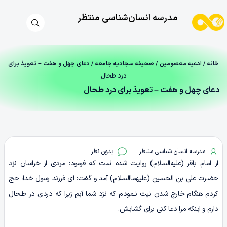
مدرسه انسان‌شناسی منتظر
خانه
/
ادعیه معصومین
/
صحیفه سجادیه جامعه
/ دعای چهل‌ و هفت – تعویذ برای
درد طحال
دعای چهل‌ و هفت – تعویذ برای درد طحال
مدرسه انسان شناسی منتظر
بدون نظر
از امام باقر (علیه‌السلام) روایت شده است که فرمود: مردی از خراسان نزد
حضـرت علی بن الحسین (علیهماالسلام) آمد و گفت: ای فرزند رسول خدا، حج
کردم هنگام خارج شدن نیت نـمودم که نزد شما آیم زیرا که دردی در طحال
دارم و اینکه مرا دعا کنی برای گشایش.