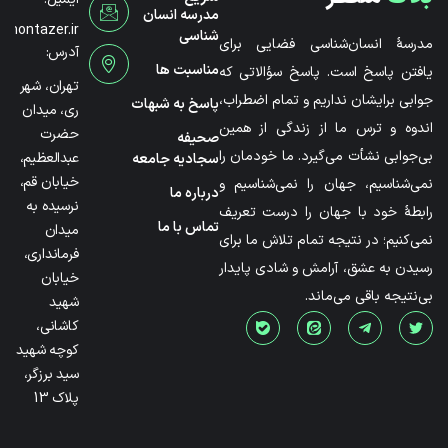
مدرسه انسان
@montazer.ir
شناسی
مدرسۀ انسان‌شناسی فضایی برای
آدرس:
مناسبت ها
یافتن پاسخ است. پاسخ سؤالاتی که
تهران، شهر
جوابی برایشان نداریم و تمام اضطراب،
پاسخ به شبهات
ری، میدان
اندوه و ترس ما از زندگی از همین
حضرت
صحیفه
بی‌جوابی نشأت می‌گیرد. ما خودمان را
عبدالعظیم،
سجادیه جامعه
خیابان قم،
نمی‌شناسیم، جهان را نمی‌شناسیم و
درباره ما
نرسیده به
رابطۀ خود با جهان را درست تعریف
تماس با ما
میدان
نمی‌کنیم؛ در نتیجه تمام تلاش ما برای
فرمانداری،
رسیدن به عشق، آرامش و شادی پایدار
خیابان
بی‌نتیجه باقی می‌ماند.
شهید
کاشانی،
کوچه شهید
سید برزگر،
پلاک 13