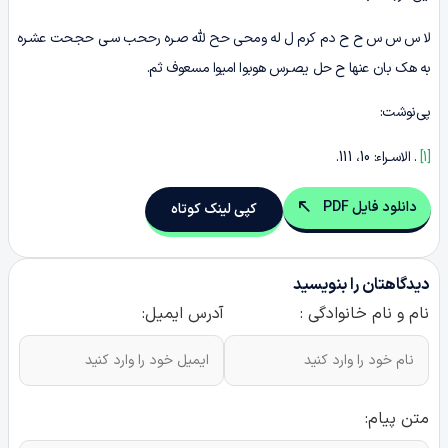
لا س س س ح ح دم کرم ل له ومحى حح لله صـره رححب سـى حجحت عشـره
به هک بان عنها ح حل یصـرس هوبوا امیوا مسعوف ثم.
پی‌نوشت:
[1]
. الاسـراء: 10، 111.
دانلود فایل PDF
کپی لینک کوتاه
دیدگاهتان را بنویسید
نام و نام خانوادگی :
آدرس ایمیل:
متن پیام: