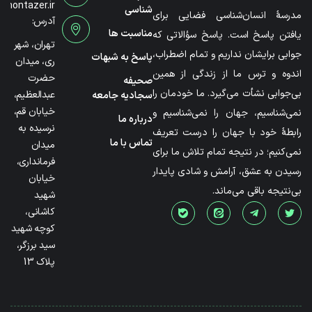
@montazer.ir
شناسی
مدرسۀ انسان‌شناسی فضایی برای
آدرس:
مناسبت ها
یافتن پاسخ است. پاسخ سؤالاتی که
تهران، شهر
جوابی برایشان نداریم و تمام اضطراب،
پاسخ به شبهات
ری، میدان
اندوه و ترس ما از زندگی از همین
حضرت
صحیفه
بی‌جوابی نشأت می‌گیرد. ما خودمان را
عبدالعظیم،
سجادیه جامعه
خیابان قم،
نمی‌شناسیم، جهان را نمی‌شناسیم و
درباره ما
نرسیده به
رابطۀ خود با جهان را درست تعریف
تماس با ما
میدان
نمی‌کنیم؛ در نتیجه تمام تلاش ما برای
فرمانداری،
رسیدن به عشق، آرامش و شادی پایدار
خیابان
بی‌نتیجه باقی می‌ماند.
شهید
کاشانی،
کوچه شهید
سید برزگر،
پلاک 13