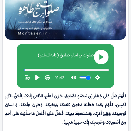
اللّٰهُمَّ صَلِّ عَلَى جَعْفَرِ بْنِ مُحَمَّدٍ الصَّادِقِ، خازِنِ الْعِلْمِ، الدَّاعِی إِلَیْکَ بِالْحَقِّ، النُّورِ
الْمُبِینِ. اللّٰهُمَّ وَکَما جَعَلْتَهُ مَعْدِنَ کَلامِکَ وَوَحْیِکَ، وَخازِنَ عِلْمِکَ، وَ لِسانَ
تَوْحِیدِکَ، وَوَلِیَّ أَمْرِکَ، وَمُسْتَحْفِظَ دِینِکَ، فَصَلِّ عَلَیْهِ أَفْضَلَ مَا صَلَّیْتَ عَلَى أَحَدٍ
مِنْ أَصْفِیائِکَ وَحُجَجِکَ إِنَّکَ حَمِیدٌ مَجِیدٌ.